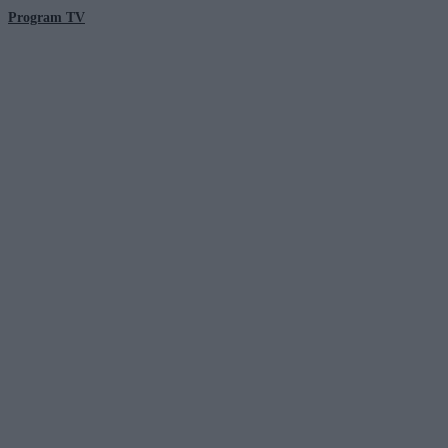
Program TV
© 2026 Kanał Zero Spółka Akcyjna