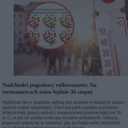
Nadchodzi pogodowy rollercoaster. Na
termometrach znów będzie 36 stopni
Najbliższe dni w pogodzie upłyną pod znakiem wyrazistych zmian i
sporych wahań temperatury. Choć początek tygodnia przyniesie
krótkotrwały, gorący epizod z temperaturami przekraczającymi 30
st. C, to już od wtorku czeka nas wyraźne ochłodzenie. Sytuacja
ponownie zmieni się w weekend, gdy do Polski wróci afrykański
upał. Słupki rtęci mogą pokazać aż 36 kresek.