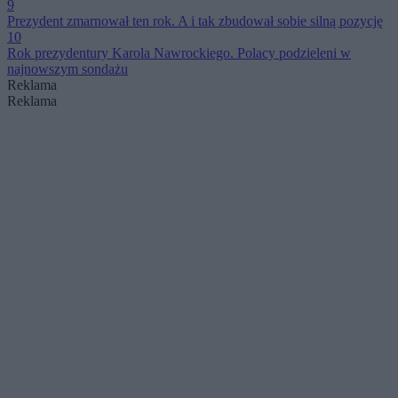
9
Prezydent zmarnował ten rok. A i tak zbudował sobie silną pozycję
10
Rok prezydentury Karola Nawrockiego. Polacy podzieleni w
najnowszym sondażu
Reklama
Reklama