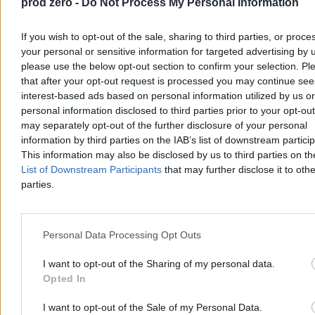
prod zero -
Do Not Process My Personal Information
If you wish to opt-out of the sale, sharing to third parties, or proce
your personal or sensitive information for targeted advertising by 
please use the below opt-out section to confirm your selection. Pl
that after your opt-out request is processed you may continue see
interest-based ads based on personal information utilized by us or
personal information disclosed to third parties prior to your opt-ou
may separately opt-out of the further disclosure of your personal
Dwaj chłopcy wyciągnięci ze zbiornika ppoż. w
information by third parties on the IAB’s list of downstream partici
Szczecinie. Udana reanimacja
This information may also be disclosed by us to third parties on t
List of Downstream Participants
that may further disclose it to othe
W sobotę po godz. 14 w Szczecinie dwóch chłopców w wieku 9 i
11 lat wpadło do zbiornika przeciwpożarowego na terenie SP 18.
parties.
Wyciągnęli ich przypadkowi przechodnie, a strażacy i ratownicy
medyczni przywrócili obu chłopcom czynności życiowe. Policja
bada okoliczności zdarzenia pod nadzorem prokuratury.
Personal Data Processing Opt Outs
I want to opt-out of the Sharing of my personal data.
Aleksandra Cieślik
Opted In
Wczoraj 20:06
3 min
I want to opt-out of the Sale of my Personal Data.
Reklama