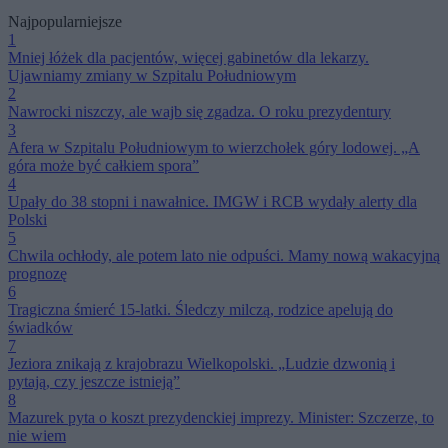
Najpopularniejsze
1
Mniej łóżek dla pacjentów, więcej gabinetów dla lekarzy.
Ujawniamy zmiany w Szpitalu Południowym
2
Nawrocki niszczy, ale wajb się zgadza. O roku prezydentury
3
Afera w Szpitalu Południowym to wierzchołek góry lodowej. „A
góra może być całkiem spora”
4
Upały do 38 stopni i nawałnice. IMGW i RCB wydały alerty dla
Polski
5
Chwila ochłody, ale potem lato nie odpuści. Mamy nową wakacyjną
prognozę
6
Tragiczna śmierć 15-latki. Śledczy milczą, rodzice apelują do
świadków
7
Jeziora znikają z krajobrazu Wielkopolski. „Ludzie dzwonią i
pytają, czy jeszcze istnieją”
8
Mazurek pyta o koszt prezydenckiej imprezy. Minister: Szczerze, to
nie wiem