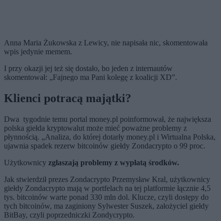
Anna Maria Żukowska z Lewicy, nie napisała nic, skomentowała
wpis jedynie memem.
I przy okazji jej też się dostało, bo jeden z internautów
skomentował: „Fajnego ma Pani kolegę z koalicji XD”.
Klienci potracą majątki?
Dwa tygodnie temu portal money.pl poinformował, że największa
polska giełda kryptowalut może mieć poważne problemy z
płynnością. „Analiza, do której dotarły money.pl i Wirtualna Polska,
ujawnia spadek rezerw bitcoinów giełdy Zondacrypto o 99 proc.
Użytkownicy
zgłaszają problemy z wypłatą środków.
Jak stwierdził prezes Zondacrypto Przemysław Kral, użytkownicy
giełdy Zondacrypto mają w portfelach na tej platformie łącznie 4,5
tys. bitcoinów warte ponad 330 mln dol. Klucze, czyli dostępy do
tych bitcoinów, ma zaginiony Sylwester Suszek, założyciel giełdy
BitBay, czyli poprzedniczki Zondycrypto.