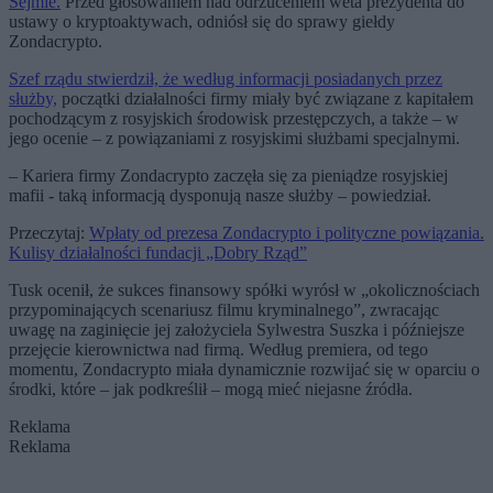
Sejmie.
Przed głosowaniem nad odrzuceniem weta prezydenta do
ustawy o kryptoaktywach, odniósł się do sprawy giełdy
Zondacrypto.
Szef rządu stwierdził, że według informacji posiadanych przez
służby,
początki działalności firmy miały być związane z kapitałem
pochodzącym z rosyjskich środowisk przestępczych, a także – w
jego ocenie – z powiązaniami z rosyjskimi służbami specjalnymi.
– Kariera firmy Zondacrypto zaczęła się za pieniądze rosyjskiej
mafii - taką informacją dysponują nasze służby – powiedział.
Przeczytaj:
Wpłaty od prezesa Zondacrypto i polityczne powiązania.
Kulisy działalności fundacji „Dobry Rząd”
Tusk ocenił, że sukces finansowy spółki wyrósł w „okolicznościach
przypominających scenariusz filmu kryminalnego”, zwracając
uwagę na zaginięcie jej założyciela Sylwestra Suszka i późniejsze
przejęcie kierownictwa nad firmą. Według premiera, od tego
momentu, Zondacrypto miała dynamicznie rozwijać się w oparciu o
środki, które – jak podkreślił – mogą mieć niejasne źródła.
Reklama
Reklama