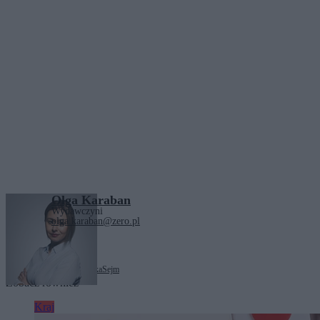
Olga Karaban
Wydawczyni
olga.karaban@zero.pl
Tagi:
Donald Tusk
polityka
Sejm
Zobacz również
Kraj