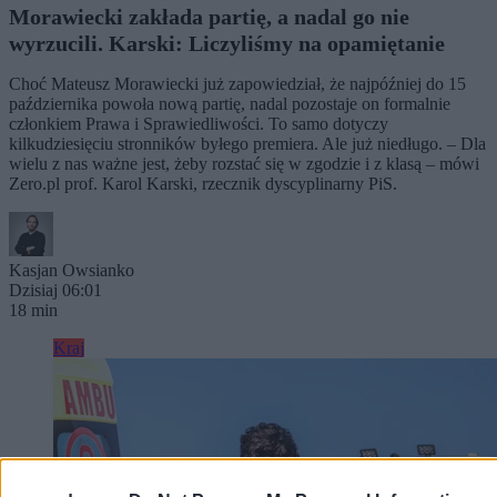
Morawiecki zakłada partię, a nadal go nie
wyrzucili. Karski: Liczyliśmy na opamiętanie
Choć Mateusz Morawiecki już zapowiedział, że najpóźniej do 15
października powoła nową partię, nadal pozostaje on formalnie
członkiem Prawa i Sprawiedliwości. To samo dotyczy
kilkudziesięciu stronników byłego premiera. Ale już niedługo. – Dla
wielu z nas ważne jest, żeby rozstać się w zgodzie i z klasą – mówi
Zero.pl prof. Karol Karski, rzecznik dyscyplinarny PiS.
Kasjan Owsianko
Dzisiaj 06:01
18 min
Kraj