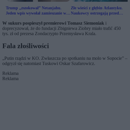
Trump „zszokował” Netanjahu.
Złe wieści z głębin Atlantyku.
Jeden wpis wywołał zamieszanie w
Naukowcy ostrzegają przed
Izraelu
skutkami dla Europy
W sukurs pospieszył premierowi Tomasz Siemoniak
i
doprecyzował, że do fundacji Zbigniewa Ziobry miało trafić 450
tys. zł od prezesa Zondacrypto Przemysława Krala.
Fala złośliwości
„Putin rządzi w KO. Zwłaszcza po spotkaniu na molo w Sopocie” –
odgryzł się natomiast Tuskowi Oskar Szafarowicz.
Reklama
Reklama