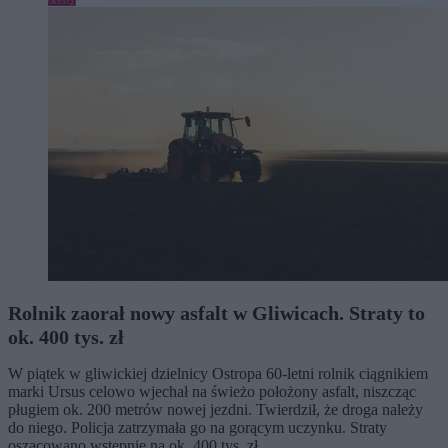
Rolnik zaorał nowy asfalt w Gliwicach. Straty to
ok. 400 tys. zł
W piątek w gliwickiej dzielnicy Ostropa 60-letni rolnik ciągnikiem
marki Ursus celowo wjechał na świeżo położony asfalt, niszcząc
pługiem ok. 200 metrów nowej jezdni. Twierdził, że droga należy
do niego. Policja zatrzymała go na gorącym uczynku. Straty
oszacowano wstępnie na ok. 400 tys. zł.