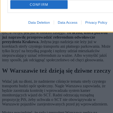
CONFIRM
Tymczasem nadal zbierane są podpisy
pod referendum
Data Deletion
Data Access
Privacy Policy
Inicjatorzy chcą zebrać ich 100 tysięcy. Obecnie przekroczono 60
tys., a 70 tys. jest już w bliskim zasięgu.
To liczba, która pozwoli
już naprawdę przeprowadzić referendum odwoławcze
prezydenta Krakowa.
Jedyna jego nadzieja nie leży już w
korektach strefy czystego transportu ani płatnego parkowania. Może
tylko liczyć na brzydką pogodę i nędzny udział mieszkańców
niepozwalający uznać referendum za ważne. Albo wymyślić jakiś
inny sposób, jak odciągnąć społeczeństwo od chęci głosowania.
W Warszawie też dzieją się dziwne rzeczy
Widać jak na dłoni, że nadmierne ciśnięcie tematu strefy czystego
transportu budzi opór społeczny. Nagle Warszawa zapowiada, że
będzie zaostrzała kontrolę i wprowadzała system kamer
monitorujących wjazd do SCT. Radni odrzucają rozsądną
propozycję PiS, żeby uchwała o SCT nie obowiązywała w
Warszawie pojazdów zarejestrowanych przed jej wprowadzeniem.
Można powiedzieć, że rada i prezydent Warszawy pędzą na