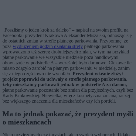
„Poszliśmy o jeden krok za daleko” – napisał na swoim profilu na
Facebooku prezydent Krakowa Aleksander Miszalski, odnosząc się
do ostatnich zmian w strefie płatnego parkowania. Przypomnę, że
poza
wydłużeniem godzin działania strefy
płatnego parkowania
wprowadzono też szereg drobniejszych zmian, w tym na przykład
płatne parkowanie we wszystkie niedziele poza handlowymi
obowiązuje w podstrefie A – wcześniej było darmowe. Ciekawe ile
miasto zdążyło zarobić na płatnym parkowaniu w niedzielę, zanim
się z niego częściowo nie wycofało.
Prezydent właśnie złożył
projekt poprawki do uchwały o strefie płatnego parkowania,
żeby mieszkańcy parkowali jednak w podstrefie A za darmo,
płatne parkowanie pozostanie bez zmian dla przyjezdnych, czyli bez
Karty Krakowskiej. Niewielka, wręcz kosmetyczna zmiana, raczej
bez większego znaczenia dla mieszkańców czy ich portfeli.
Ma to jednak pokazać, że prezydent myśli
o mieszkańcach
Nie o przyjezdnych czy turystach, ale o swoich wyborcach. Udało