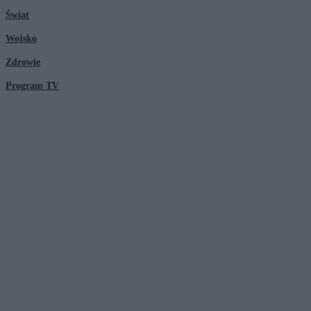
Świat
Wojsko
Zdrowie
Program TV
© 2026 Kanał Zero Spółka Akcyjna