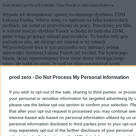
Zrzut ekranu z profilu na Facebooku. Edyta Nowak to radna miasta Krakowa.
Wypada też skomentować sprawę zwolnionego dyrektora ZDM
Łukasza Franka. Wbrew temu, co napisano na kilku krakowskich
profilach, nie został on przywrócony do pracy. Prawdziwy jest film,
w którym jeszcze–dyrektor Franek wchodzi do budynku ZDM,
gdzie witają go gorące oklaski pracowników. To bardzo miły gest
podziękowania, ale niczego nie zmienia w tej sytuacji.
Wypowiedzenie trwa w tym przypadku trzy miesiące, jednak
stanowisko dyrektora Łukasz Franek już zwolnił. Nie byłem jego
fanem, raczej reprezentujemy dwie różne strony ideologicznego
sporu, ale nadal uważam, że padł on ofiarą poszukiwań kozła
ofiarnego, na zasadzie „kogo by tu zwolnić, żebym dobrze wypadł”
(te słowa zapewne wypowiedział prezydent Miszalski, tyle że nie
prod zero -
Do Not Process My Personal Information
publicznie).
Reklama
If you wish to opt-out of the sale, sharing to third parties, or proce
Reklama
your personal or sensitive information for targeted advertising by 
please use the below opt-out section to confirm your selection. Pl
that after your opt-out request is processed you may continue see
interest-based ads based on personal information utilized by us or
personal information disclosed to third parties prior to your opt-ou
may separately opt-out of the further disclosure of your personal