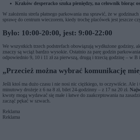
Kraków desperacko szuka pieniędzy, na celownik biorąc oso
W założeniu strefa płatnego parkowania ma sprawić, że w godzinach 
sprawę do centrum wieczorem, kiedy trochę placówek jest jeszcze czyn
Było: 10:00-20:00, jest: 9:00-22:00
We wszystkich trzech podstrefach obowiązują wydłużone godziny, ale t
znaczy są wciąż bardzo wysokie. Ostatnio za parę godzin parkowania 
odpowiednio 9, 10 i 11 zł za pierwszą, drugą i trzecią godzinę – w B i
„Przecież można wybrać komunikację mie
Jeśli ktoś ma dużo czasu i nie nosi nic ciężkiego, to oczywiście. Ale
minutowy drożeje z 6 na 8 zł, bilet 24-godzinny – z 17 na 20 zł.
Najw
kwoty mogą wydawać się małe i łatwe do zaakceptowania na zasadzie 
zacząć pękać w szwach.
Reklama
Reklama