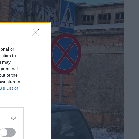
sonal or
ection to
ou may
 personal
out of the
 downstream
B’s List of