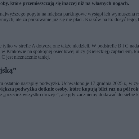
by, które przemieszczają się inaczej niż na własnych nogach.
najwyższego popytu na miejsca parkingowe wystąpi ich wymuszona rotac
nych, ale za parkowanie już się nie płaci. Kraków na to: dosyć tego, 
ylko w strefie A dotyczą one także niedzieli. W podstrefie B i C nadal
w Krakowie na spokojnej osiedlowej ulicy (Kieleckiej) zapłaciłem, ku
 C jest nieznacznie taniej.
jską”
 i tu ostatnio nastąpiły podwyżki. Uchwalono je 17 grudnia 2025 r., w 
iększa podwyżka dotknie osoby, które kupują bilet raz na pół rok
„przecież wszystko drożeje”, ale gdy zaczniemy dodawać do siebie ko