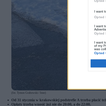
Opted 
I want t
Opted 
I want 
Advertis
Opted 
I want t
of my P
was col
Opted 
(fot. Tymon Grabowski / Inne)
Od 31 stycznia w krakowskiej podstrefie A trzeba płacić te
Opłaty trzeba wnosić już nie do 20:00, a do 22:00.