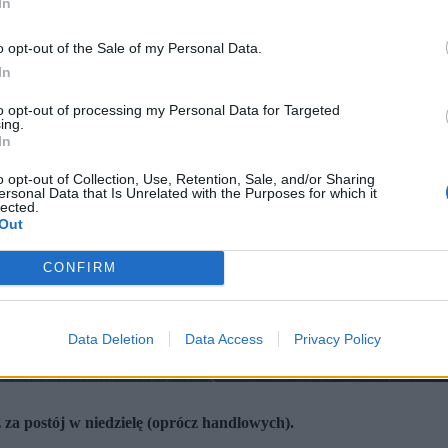
In
o opt-out of the Sale of my Personal Data.
In
to opt-out of processing my Personal Data for Targeted
ing.
In
o opt-out of Collection, Use, Retention, Sale, and/or Sharing
ersonal Data that Is Unrelated with the Purposes for which it
lected.
Out
CONFIRM
Data Deletion
Data Access
Privacy Policy
ż za postój w niedzielę (oprócz handlowych).