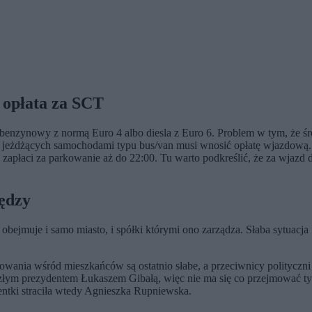
e opłata za SCT
enzynowy z normą Euro 4 albo diesla z Euro 6. Problem w tym, że śred
w jeżdżących samochodami typu bus/van musi wnosić opłatę wjazdową. 
 to zapłaci za parkowanie aż do 22:00. Tu warto podkreślić, że za wja
iędzy
 obejmuje i samo miasto, i spółki którymi ono zarządza. Słaba sytuacj
owania wśród mieszkańców są ostatnio słabe, a przeciwnicy polityczni
oszłym prezydentem Łukaszem Gibałą, więc nie ma się co przejmować ty
entki straciła wtedy Agnieszka Rupniewska.