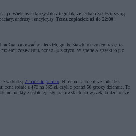
ja. Wiele osób korzystało z tego tak, że jechało załatwić swoją
baciary, andrusy i ancykrysy.
Teraz zapłacicie aż do 22:00!
 można parkować w niedzielę gratis. Stawki nie zmieniły się, to
 mojemu zdziwieniu, ponad 30 złotych. W strefie A stawki to już
życie wchodzą
2 marca tego roku
. Niby nie są one duże: bilet 60-
u:
cena rośnie z 470 na 565 zł, czyli o ponad 50 groszy dziennie. Te
lejne punkty z ostatniej listy krakowskich podwyżek, budżet może