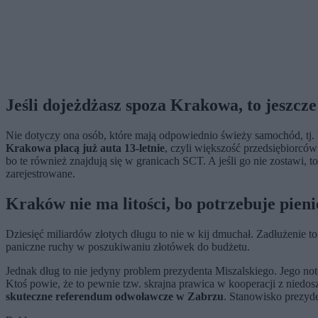
Jeśli dojeżdżasz spoza Krakowa, to jeszcz
Nie dotyczy ona osób, które mają odpowiednio świeży samochód, tj. b
Krakowa płacą już auta 13-letnie
, czyli większość przedsiębiorcó
bo te również znajdują się w granicach SCT. A jeśli go nie zostawi,
zarejestrowane.
Kraków nie ma litości, bo potrzebuje pien
Dziesięć miliardów złotych długu to nie w kij dmuchał. Zadłużenie to
paniczne ruchy w poszukiwaniu złotówek do budżetu.
Jednak dług to nie jedyny problem prezydenta Miszalskiego. Jego not
Ktoś powie, że to pewnie tzw. skrajna prawica w kooperacji z nied
skuteczne referendum odwoławcze w Zabrzu
. Stanowisko prezyd