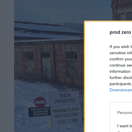
prod zero
If you wish 
sensitive in
confirm you
continue se
information 
further disc
participants
Downstream 
Persona
I want t