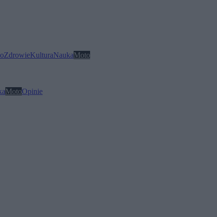
o
Zdrowie
Kultura
Nauka
Moto
ka
Moto
Opinie