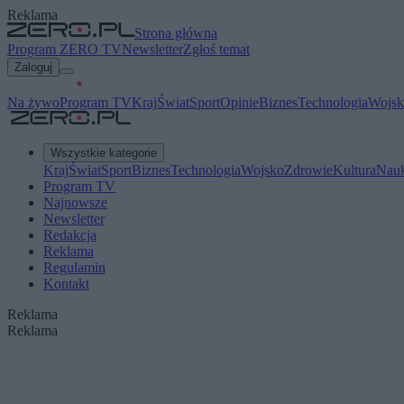
Reklama
Strona główna
Program ZERO TV
Newsletter
Zgłoś temat
Zaloguj
Na żywo
Program TV
Kraj
Świat
Sport
Opinie
Biznes
Technologia
Wojsk
Wszystkie kategorie
Kraj
Świat
Sport
Biznes
Technologia
Wojsko
Zdrowie
Kultura
Nau
Program TV
Najnowsze
Newsletter
Redakcja
Reklama
Regulamin
Kontakt
Reklama
Reklama