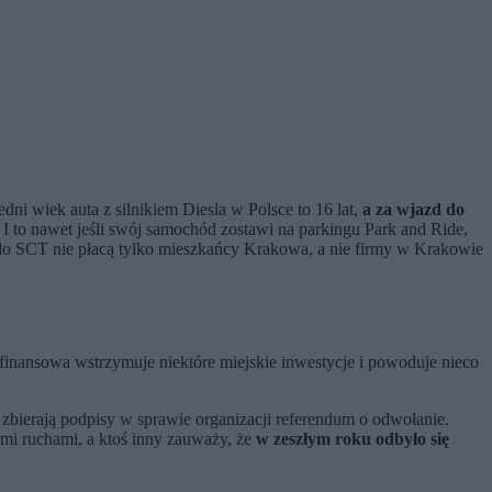
ni wiek auta z silnikiem Diesla w Polsce to 16 lat,
a za wjazd do
I to nawet jeśli swój samochód zostawi na parkingu Park and Ride,
zd do SCT nie płacą tylko mieszkańcy Krakowa, a nie firmy w Krakowie
a finansowa wstrzymuje niektóre miejskie inwestycje i powoduje nieco
 zbierają podpisy w sprawie organizacji referendum o odwołanie.
mi ruchami, a ktoś inny zauważy, że
w zeszłym roku odbyło się