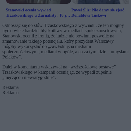
Stanowski ocenia wywiad
Paweł Śliz: Nie damy się zjeść
Trzaskowskiego u Żurnalisty: To jest
Donaldowi Tuskowi
wasza gigantyczna porażka
Odnosząc się do słów Trzaskowskiego z wywiadu, że ten mógłby
być o wiele bardziej błyskotliwy w mediach społecznościowych,
Stanowski ocenił z ironią, że ludzie nie powinni pozwolić na
zmarnowanie takiego potencjału, który prezydent Warszawy
mógłby wykorzystać do „zawładnięcia mediami
społecznościowymi, mediami w ogóle, a co za tym idzie – umysłami
Polaków”.
Dalej w komentarzu wskazywał na „wyższościową postawę”
Trzaskowskiego w kampanii oceniając, że wypadł zupełnie
„męcząco i niewiarygodnie”.
Reklama
Reklama