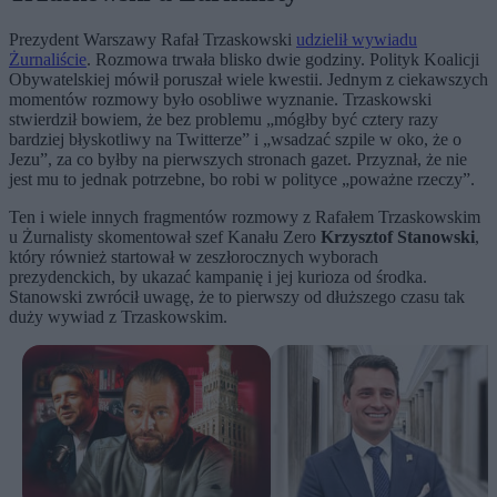
Prezydent Warszawy Rafał Trzaskowski
udzielił wywiadu
Żurnaliście
. Rozmowa trwała blisko dwie godziny. Polityk Koalicji
Obywatelskiej mówił poruszał wiele kwestii. Jednym z ciekawszych
momentów rozmowy było osobliwe wyznanie. Trzaskowski
stwierdził bowiem, że bez problemu „mógłby być cztery razy
bardziej błyskotliwy na Twitterze” i „wsadzać szpile w oko, że o
Jezu”, za co byłby na pierwszych stronach gazet. Przyznał, że nie
jest mu to jednak potrzebne, bo robi w polityce „poważne rzeczy”.
Ten i wiele innych fragmentów rozmowy z Rafałem Trzaskowskim
u Żurnalisty skomentował szef Kanału Zero
Krzysztof Stanowski
,
który również startował w zeszłorocznych wyborach
prezydenckich, by ukazać kampanię i jej kurioza od środka.
Stanowski zwrócił uwagę, że to pierwszy od dłuższego czasu tak
duży wywiad z Trzaskowskim.