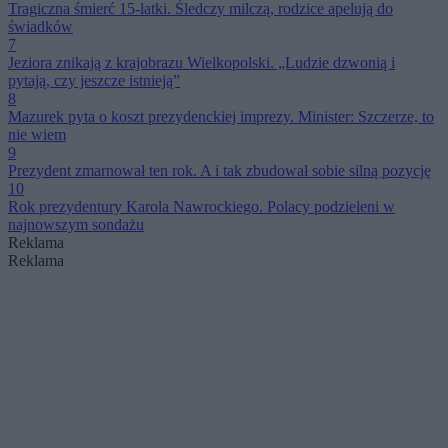
Tragiczna śmierć 15-latki. Śledczy milczą, rodzice apelują do
świadków
7
Jeziora znikają z krajobrazu Wielkopolski. „Ludzie dzwonią i
pytają, czy jeszcze istnieją”
8
Mazurek pyta o koszt prezydenckiej imprezy. Minister: Szczerze, to
nie wiem
9
Prezydent zmarnował ten rok. A i tak zbudował sobie silną pozycję
10
Rok prezydentury Karola Nawrockiego. Polacy podzieleni w
najnowszym sondażu
Reklama
Reklama