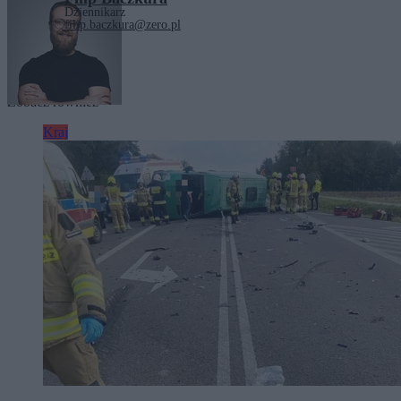
Dziennikarz
filip.baczkura@zero.pl
Tagi:
Rafał Trzaskowski
Zobacz również
Kraj