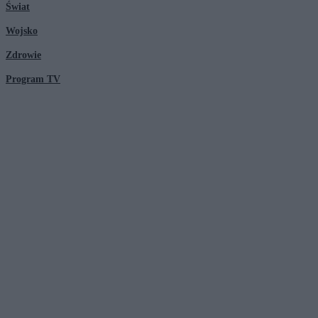
Świat
Wojsko
Zdrowie
Program TV
© 2026 Kanał Zero Spółka Akcyjna