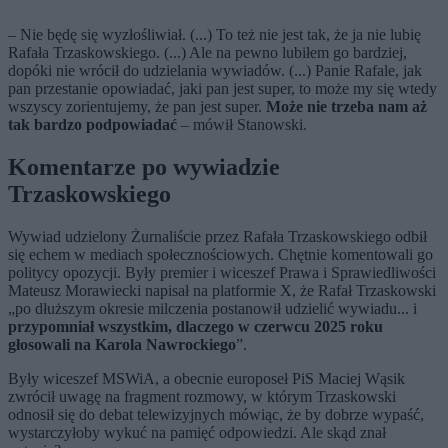
– Nie będę się wyzłośliwiał. (...) To też nie jest tak, że ja nie lubię
Rafała Trzaskowskiego. (...) Ale na pewno lubiłem go bardziej,
dopóki nie wrócił do udzielania wywiadów. (...) Panie Rafale, jak
pan przestanie opowiadać, jaki pan jest super, to może my się wtedy
wszyscy zorientujemy, że pan jest super.
Może nie trzeba nam aż
tak bardzo podpowiadać
– mówił Stanowski.
Komentarze po wywiadzie
Trzaskowskiego
Wywiad udzielony Żurnaliście przez Rafała Trzaskowskiego odbił
się echem w mediach społecznościowych. Chętnie komentowali go
politycy opozycji. Były premier i wiceszef Prawa i Sprawiedliwości
Mateusz Morawiecki napisał na platformie X, że Rafał Trzaskowski
„po dłuższym okresie milczenia postanowił udzielić wywiadu... i
przypomniał wszystkim, dlaczego w czerwcu 2025 roku
głosowali na Karola Nawrockiego
”.
Były wiceszef MSWiA, a obecnie europoseł PiS Maciej Wąsik
zwrócił uwagę na fragment rozmowy, w którym Trzaskowski
odnosił się do debat telewizyjnych mówiąc, że by dobrze wypaść,
wystarczyłoby wykuć na pamięć odpowiedzi. Ale skąd znał