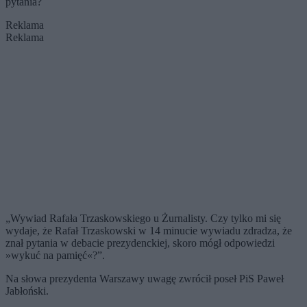
pytania?
Reklama
Reklama
„Wywiad Rafała Trzaskowskiego u Żurnalisty. Czy tylko mi się
wydaje, że Rafał Trzaskowski w 14 minucie wywiadu zdradza, że
znał pytania w debacie prezydenckiej, skoro mógł odpowiedzi
»wykuć na pamięć«?”.
Na słowa prezydenta Warszawy uwagę zwrócił poseł PiS Paweł
Jabłoński.