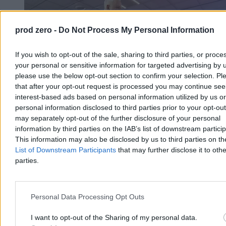
prod zero -
Do Not Process My Personal Information
If you wish to opt-out of the sale, sharing to third parties, or proce
your personal or sensitive information for targeted advertising by 
please use the below opt-out section to confirm your selection. Pl
that after your opt-out request is processed you may continue see
interest-based ads based on personal information utilized by us or
personal information disclosed to third parties prior to your opt-ou
may separately opt-out of the further disclosure of your personal
information by third parties on the IAB’s list of downstream partici
This information may also be disclosed by us to third parties on t
Konfederacja wyśmiewa obietnicę wyborczą PiS.
List of Downstream Participants
that may further disclose it to othe
„Nikt nie wybierze podróbki”
parties.
– To podbieranie pomysłów Konfederacji – tak poseł Bartłomiej
Pejo skomentował obietnicę wyborczą PiS-u, która padła na
konwencji programowej tej partii. Tobiasz Bocheński zapowiedział,
Personal Data Processing Opt Outs
że po zwycięstwie w wyborach parlamentarnych partia dokona
deportacji z Polski młodych, niepracujących Ukraińców.
I want to opt-out of the Sharing of my personal data.