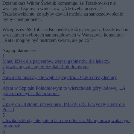
Dziennikarz Wiktor Świetlik komentuje, że Trzaskowski nie
wyciągnął żądnych wniosków. „Ale trzeba przyznać
Trzaskowskiemu, że gdyby dawali medale za samozadowolenie
byłby chempionem”.
Wiceprezes PiS Tobiasz Bocheński, który przegrał z Trzaskowskim
w ostatnich wyborach samorządowych w Warszawie komentuje:
„Rafał mógłby być mistrzem świata, ale po co?”.
Najpopularniejsze
1
Mniej łóżek dla pacjentów, więcej gabinetów dla lekarzy.
Ujawniamy zmiany w Szpitalu Południowym
2
Nawrocki niszczy, ale wajb się zgadza. O roku prezydentury
3
Afera w Szpitalu Południowym to wierzchołek góry lodowej. „A
góra może być całkiem spora”
4
Upały do 38 stopni i nawałnice. IMGW i RCB wydały alerty dla
Polski
5
Chwila ochłody, ale potem lato nie odpuści. Mamy nową wakacyjną
prognozę
6