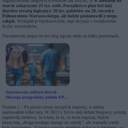
organizowaniu biegowych eventów tak mocno, że
w niedzielę na
starcie zobaczymy 25 tys. osób. Początkowo plan był taki
(bardzo zresztą logiczny): 20 tys. pakietów na 20. rocznicę
Półmaratonu Warszawskiego, ale ludzie postanowili z niego
zakpić.
Wykupili je błyskawicznie, stąd decyzja o zwiększeniu
liczby uczestników.
Niesamowity popyt na ten bieg rajcuje mnie na kilku poziomach.
Zmarnowany miliard złotych.
Dlaczego przegraliśmy polskie KPO
w ochronie zdrowia?
Poziom 1 – Po prostu cieszy szczęście imprezy, w której
startowałem kilka razy. W 2013 r. był to mój debiut biegowy, zresztą
naprawdę niełatwy. Ja wiem, że to, co teraz napiszę, będzie
klasyczną „drogą twojego starego do szkoły”, ale warunki wtedy
były koszmarne. 24 marca wiosnę mieliśmy tylko w kalendarzu, na