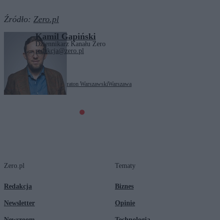
Źródło:
Zero.pl
Kamil Gapiński
Dziennikarz Kanału Zero
redakcja@zero.pl
Tagi:
Bieg
Bieganie
Półmaraton Warszawski
Warszawa
Zero.pl
Tematy
Redakcja
Biznes
Newsletter
Opinie
Newsroom
Technologia