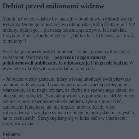
Debiut przed milionami widzów
Marek już wtedy – jakże by inaczej! – pobił pewien rekord: walka
Ryszarda Wolnego o mistrzostwo olimpijskie, którą śledziły w TVP
miliony, była jego… pierwszą transmisją na żywo. Jak mawiała
Judyta w filmie „Nigdy w życiu”: „Jak kochać, to księcia, jak kraść,
to miliony”!
Sześć lat po amerykańskiej imprezie Tronina postanowił wziąć się
za Maraton Warszawski –
poprzedni organizatorzy
poinformowali publicznie, że odpuszczają i biegu nie będzie.
W
wywiadzie dla Weszło opowiadał mi o tym tak:
– Ja byłem wtedy gościem, który wiosną ukończył swój pierwszy
maraton, w Krakowie. Uznałem po nim, że jesienią pobiegnę w
Warszawie, aż tu nagle czytam, że chyba nie spełnię tego planu, bo
bieg się nie odbędzie. Szukałem wówczas pomysłu na siebie, byłem
już nieco poza dziennikarskim światkiem, żyłem z tłumaczeń,
zarabiałem fajną kasę, ale nie kręciło mnie to. Kiedy więc
zobaczyłem jak wygląda sytuacja z biegiem, pomyślałem „to jest to,
na to czekałem!”. Skrzyknęliśmy się w kilka osób w internecie i
zaczęliśmy działać.
Reklama