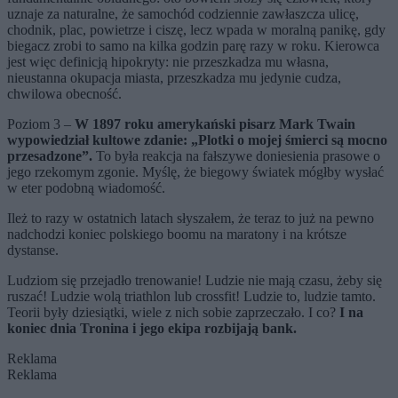
uznaje za naturalne, że samochód codziennie zawłaszcza ulicę,
chodnik, plac, powietrze i ciszę, lecz wpada w moralną panikę, gdy
biegacz zrobi to samo na kilka godzin parę razy w roku. Kierowca
jest więc definicją hipokryty: nie przeszkadza mu własna,
nieustanna okupacja miasta, przeszkadza mu jedynie cudza,
chwilowa obecność.
Poziom 3 –
W 1897 roku amerykański pisarz Mark Twain
wypowiedział kultowe zdanie: „Plotki o mojej śmierci są mocno
przesadzone”.
To była reakcja na fałszywe doniesienia prasowe o
jego rzekomym zgonie. Myślę, że biegowy światek mógłby wysłać
w eter podobną wiadomość.
Ileż to razy w ostatnich latach słyszałem, że teraz to już na pewno
nadchodzi koniec polskiego boomu na maratony i na krótsze
dystanse.
Ludziom się przejadło trenowanie! Ludzie nie mają czasu, żeby się
ruszać! Ludzie wolą triathlon lub crossfit! Ludzie to, ludzie tamto.
Teorii były dziesiątki, wiele z nich sobie zaprzeczało. I co?
I na
koniec dnia Tronina i jego ekipa rozbijają bank.
Reklama
Reklama