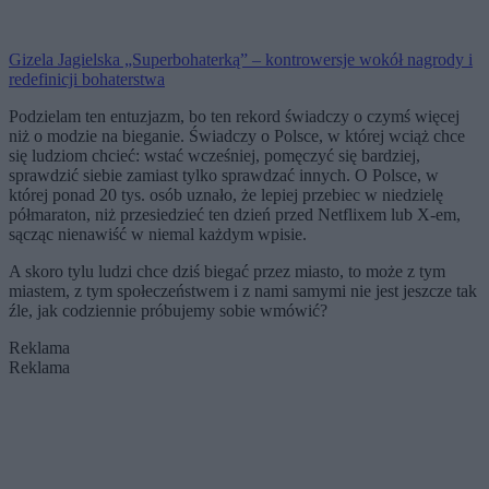
Gizela Jagielska „Superbohaterką” – kontrowersje wokół nagrody i
redefinicji bohaterstwa
Podzielam ten entuzjazm, bo ten rekord świadczy o czymś więcej
niż o modzie na bieganie. Świadczy o Polsce, w której wciąż chce
się ludziom chcieć: wstać wcześniej, pomęczyć się bardziej,
sprawdzić siebie zamiast tylko sprawdzać innych. O Polsce, w
której ponad 20 tys. osób uznało, że lepiej przebiec w niedzielę
półmaraton, niż przesiedzieć ten dzień przed Netflixem lub X-em,
sącząc nienawiść w niemal każdym wpisie.
A skoro tylu ludzi chce dziś biegać przez miasto, to może z tym
miastem, z tym społeczeństwem i z nami samymi nie jest jeszcze tak
źle, jak codziennie próbujemy sobie wmówić?
Reklama
Reklama