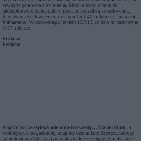
zewnątrz panowała zima totalna. Mróz odbierał ochotę do
jakiegokolwiek ruchu, palił w płuca ze straszliwą konsekwencją.
Pamiętam, że celowałem w czas poniżej 1:40 i udało się – na mecie
Półmaratonu Warszawskiego miałem 1:37:15, co dało mi zaszczytne
1417. miejsce.
Reklama
Reklama
Kojarzę też, że
szybszy ode mnie był wtedy… Maciej Stuhr
, a
wolniejszy, o całą sekundę, znajomy dziennikarz Szymon, którego
ta minimalna różnica na tym maksymalnie rozciągniętym dystansie