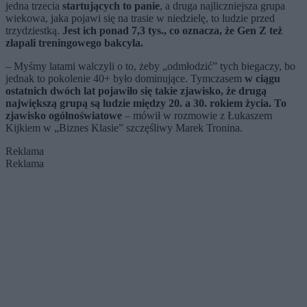
jedna trzecia
startujących to panie
, a druga najliczniejsza grupa
wiekowa, jaka pojawi się na trasie w niedzielę, to ludzie przed
trzydziestką.
Jest ich ponad 7,3 tys., co oznacza, że Gen Z też
złapali treningowego bakcyla.
– Myśmy latami walczyli o to, żeby „odmłodzić” tych biegaczy, bo
jednak to pokolenie 40+ było dominujące. Tymczasem
w ciągu
ostatnich dwóch lat pojawiło się takie zjawisko, że drugą
największą grupą są ludzie między 20. a 30. rokiem życia. To
zjawisko ogólnoświatowe
– mówił w rozmowie z Łukaszem
Kijkiem w „Biznes Klasie” szczęśliwy Marek Tronina.
Reklama
Reklama