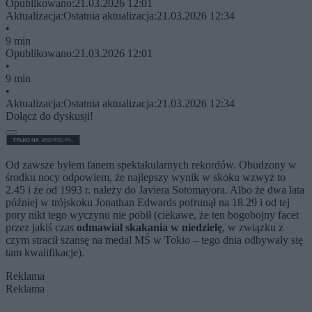
Opublikowano:
21.03.2026 12:01
Aktualizacja:
Ostatnia aktualizacja:
21.03.2026 12:34
•
9 min
Opublikowano:
21.03.2026 12:01
•
9 min
•
Aktualizacja:
Ostatnia aktualizacja:
21.03.2026 12:34
Dołącz do dyskusji!
Od zawsze byłem fanem spektakularnych rekordów. Obudzony w
środku nocy odpowiem, że najlepszy wynik w skoku wzwyż to
2.45 i że od 1993 r. należy do Javiera Sotomayora. Albo że dwa lata
później w trójskoku Jonathan Edwards pofrunął na 18.29 i od tej
pory nikt tego wyczynu nie pobił (ciekawe, że ten bogobojny facet
przez jakiś czas
odmawiał skakania w niedzielę
, w związku z
czym stracił szansę na medal MŚ w Tokio – tego dnia odbywały się
tam kwalifikacje).
Reklama
Reklama