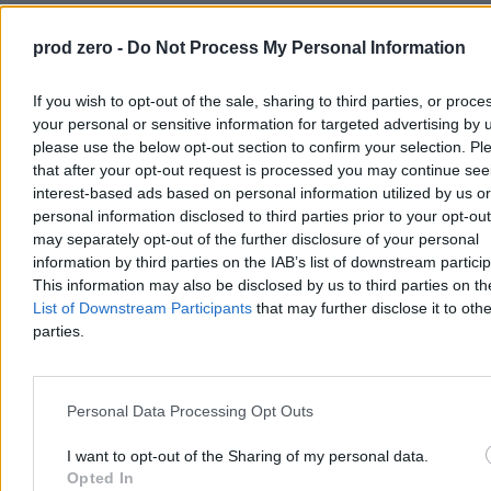
prod zero -
Do Not Process My Personal Information
If you wish to opt-out of the sale, sharing to third parties, or proce
Bez porozumienia w sprawie podwyżek dla pracowników szpitali.
your personal or sensitive information for targeted advertising by 
Ministerstwo Zdrowia chciało ich opóźnienia
please use the below opt-out section to confirm your selection. Pl
Szczęście, że Garmin okazał się wstrząso i bluzgoodporny, a półtora
that after your opt-out request is processed you may continue see
roku później z tym właśnie wysłużonym druhem na nadgarstku
interest-based ads based on personal information utilized by us or
zaliczyłem start życia.
personal information disclosed to third parties prior to your opt-ou
may separately opt-out of the further disclosure of your personal
Biegacze jak... Mark Twain
information by third parties on the IAB’s list of downstream partici
This information may also be disclosed by us to third parties on t
Poziom 2 – Znów będę mógł sobie poczytać – zupełnie za darmo,
List of Downstream Participants
that may further disclose it to othe
bez subskrypcji! – moje ulubione utyskiwania ever: kierowców na
parties.
tych strasznych biegaczy.
Istnieje w polskim życiu miejskim figura osobna, godna rozważań
socjologów i felietonistów właśnie:
człowiek w aucie śmiertelnie
Personal Data Processing Opt Outs
obrażony obecnością na drodze człowieka w butach.
Egzemplarz ten długimi miesiącami jest w stanie znieść w miejskiej
dżungli niekończące się korki, remonty, źle ustawione światła lub
I want to opt-out of the Sharing of my personal data.
totalny brak miejsc parkingowych. Czego natomiast znieść nie
Opted In