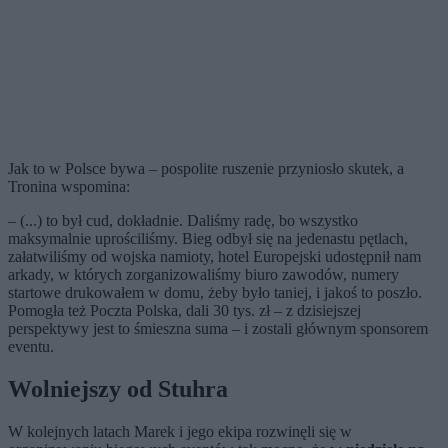
Jak to w Polsce bywa – pospolite ruszenie przyniosło skutek, a
Tronina wspomina:
– (...) to był cud, dokładnie. Daliśmy radę, bo wszystko
maksymalnie uprościliśmy. Bieg odbył się na jedenastu pętlach,
załatwiliśmy od wojska namioty, hotel Europejski udostępnił nam
arkady, w których zorganizowaliśmy biuro zawodów, numery
startowe drukowałem w domu, żeby było taniej, i jakoś to poszło.
Pomogła też Poczta Polska, dali 30 tys. zł – z dzisiejszej
perspektywy jest to śmieszna suma – i zostali głównym sponsorem
eventu.
Wolniejszy od Stuhra
W kolejnych latach Marek i jego ekipa rozwinęli się w