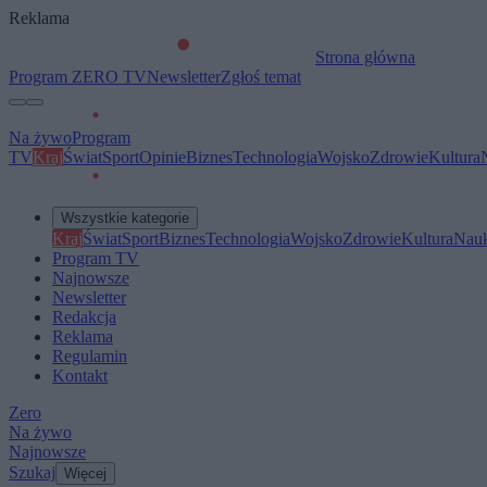
Reklama
Strona główna
Program ZERO TV
Newsletter
Zgłoś temat
Na żywo
Program
TV
Kraj
Świat
Sport
Opinie
Biznes
Technologia
Wojsko
Zdrowie
Kultura
Wszystkie kategorie
Kraj
Świat
Sport
Biznes
Technologia
Wojsko
Zdrowie
Kultura
Nau
Program TV
Najnowsze
Newsletter
Redakcja
Reklama
Regulamin
Kontakt
Zero
Na żywo
Najnowsze
Szukaj
Więcej