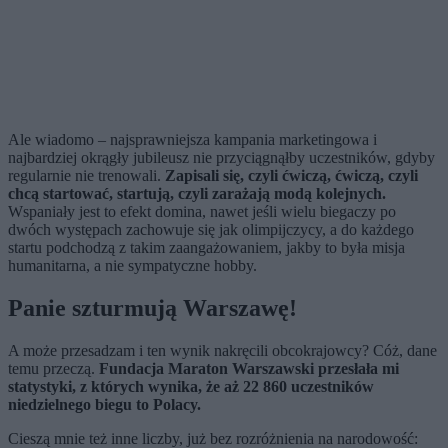
Ale wiadomo – najsprawniejsza kampania marketingowa i
najbardziej okrągły jubileusz nie przyciągnąłby uczestników, gdyby
regularnie nie trenowali.
Zapisali się, czyli ćwiczą, ćwiczą, czyli
chcą startować, startują, czyli zarażają modą kolejnych.
Wspaniały jest to efekt domina, nawet jeśli wielu biegaczy po
dwóch występach zachowuje się jak olimpijczycy, a do każdego
startu podchodzą z takim zaangażowaniem, jakby to była misja
humanitarna, a nie sympatyczne hobby.
Panie szturmują Warszawę!
A może przesadzam i ten wynik nakręcili obcokrajowcy? Cóż, dane
temu przeczą.
Fundacja Maraton Warszawski przesłała mi
statystyki, z których wynika, że aż 22 860 uczestników
niedzielnego biegu to Polacy.
Cieszą mnie też inne liczby, już bez rozróżnienia na narodowość: