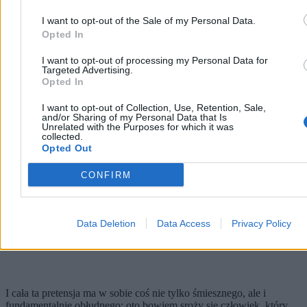
może, to widok osoby, która z niepojętej dla niego przyczyny
porusza się po drodze na swoich nogach. Taki kierowca
I want to opt-out of the Sale of my Personal Data.
natychmiast, z oburzeniem właściwym strażnikowi cywilizacji,
Opted In
wysyła biegnącego delikwenta do lasu. I za każdym razem brzmi
tak, jakby ten las został przez Opatrzność stworzony dla sportu, a
I want to opt-out of processing my Personal Data for
centrum miasta dla spalin, klaksonu i nerwowego przestępowania z
Targeted Advertising.
gazu na hamulec.
Opted In
Reklama
I want to opt-out of Collection, Use, Retention, Sale,
Reklama
and/or Sharing of my Personal Data that Is
Unrelated with the Purposes for which it was
collected.
Opted Out
CONFIRM
Data Deletion
Data Access
Privacy Policy
I cała ta pretensja ma w sobie coś nie tylko śmiesznego, ale i
fundamentalnie obłudnego: oto bowiem sroży się człowiek, który