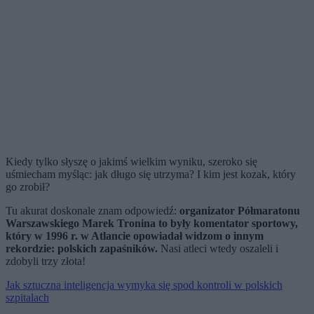
Kiedy tylko słyszę o jakimś wielkim wyniku, szeroko się
uśmiecham myśląc: jak długo się utrzyma? I kim jest kozak, który
go zrobił?
Tu akurat doskonale znam odpowiedź:
organizator Półmaratonu
Warszawskiego Marek Tronina to były komentator sportowy,
który w 1996 r. w Atlancie opowiadał widzom o innym
rekordzie: polskich zapaśników.
Nasi atleci wtedy oszaleli i
zdobyli trzy złota!
Jak sztuczna inteligencja wymyka się spod kontroli w polskich
szpitalach