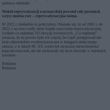
państwo odebrało.
Wokół reprywatyzacji warszawskiej powstał cały przemysł,
wręcz można rzec – reprywatyzacyjna taśma
.
W 2022 r. dokładnie to policzyłem. Okazało się, że od 2002 r. do
2022 r. na rzecz osób, które kupiły roszczenia reprywatyzacyjne,
wydano co najmniej 315 decyzji zwrotowych. „Co najmniej”
oznacza, że na pewno było ich więcej, bo część postępowań nie
była odpowiednio ewidencjonowana w księgach stołecznego
ratusza, a w latach 90. XX wieku też zwracano nieruchomości
kupcom roszczeń, ale nie zachowały się na to dowody w rejestrach
zwrotów.
Reklama
Reklama