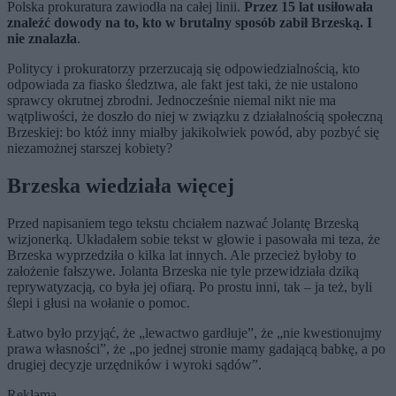
Polska prokuratura zawiodła na całej linii.
Przez 15 lat usiłowała
znaleźć dowody na to, kto w brutalny sposób zabił Brzeską. I
nie znalazła
.
Politycy i prokuratorzy przerzucają się odpowiedzialnością, kto
odpowiada za fiasko śledztwa, ale fakt jest taki, że nie ustalono
sprawcy okrutnej zbrodni. Jednocześnie niemal nikt nie ma
wątpliwości, że doszło do niej w związku z działalnością społeczną
Brzeskiej: bo któż inny miałby jakikolwiek powód, aby pozbyć się
niezamożnej starszej kobiety?
Brzeska wiedziała więcej
Przed napisaniem tego tekstu chciałem nazwać Jolantę Brzeską
wizjonerką. Układałem sobie tekst w głowie i pasowała mi teza, że
Brzeska wyprzedziła o kilka lat innych. Ale przecież byłoby to
założenie fałszywe. Jolanta Brzeska nie tyle przewidziała dziką
reprywatyzacją, co była jej ofiarą. Po prostu inni, tak – ja też, byli
ślepi i głusi na wołanie o pomoc.
Łatwo było przyjąć, że „lewactwo gardłuje”, że „nie kwestionujmy
prawa własności”, że „po jednej stronie mamy gadającą babkę, a po
drugiej decyzje urzędników i wyroki sądów”.
Reklama