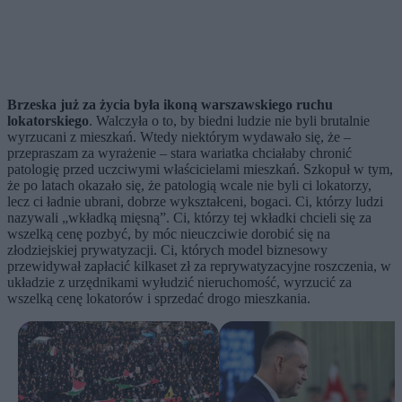
Brzeska już za życia była ikoną warszawskiego ruchu
lokatorskiego
. Walczyła o to, by biedni ludzie nie byli brutalnie
wyrzucani z mieszkań. Wtedy niektórym wydawało się, że –
przepraszam za wyrażenie – stara wariatka chciałaby chronić
patologię przed uczciwymi właścicielami mieszkań. Szkopuł w tym,
że po latach okazało się, że patologią wcale nie byli ci lokatorzy,
lecz ci ładnie ubrani, dobrze wykształceni, bogaci. Ci, którzy ludzi
nazywali „wkładką mięsną”. Ci, którzy tej wkładki chcieli się za
wszelką cenę pozbyć, by móc nieuczciwie dorobić się na
złodziejskiej prywatyzacji. Ci, których model biznesowy
przewidywał zapłacić kilkaset zł za reprywatyzacyjne roszczenia, w
układzie z urzędnikami wyłudzić nieruchomość, wyrzucić za
wszelką cenę lokatorów i sprzedać drogo mieszkania.