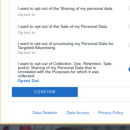
Gronkiewicz-Waltz. Wypowiedziała je w 2017 r. jako prezydent
Warszawy.
I want to opt-out of the Sharing of my personal data.
Opted In
Reklama
Reklama
I want to opt-out of the Sale of my Personal Data.
Opted In
I want to opt-out of processing my Personal Data for
Targeted Advertising.
Opted In
I want to opt-out of Collection, Use, Retention, Sale,
and/or Sharing of my Personal Data that Is
Unrelated with the Purposes for which it was
collected.
Opted Out
CONFIRM
Jako dziennikarze byliśmy zszokowani. Oto bowiem szefowa
magistratu przyznaje, że pod jej nosem działali bandyci. Pytaliśmy
więc o odpowiedzialność prezydent miasta, która formalnie przez
Data Deletion
Data Access
Privacy Policy
długi czas osobiście nadzorowała biuro odpowiedzialne za kwestie
reprywatyzacyjne.