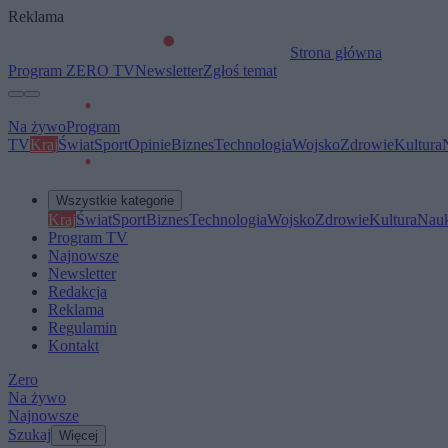
Reklama
Strona główna
Program ZERO TV
Newsletter
Zgłoś temat
Na żywo
Program
TV
Kraj
Świat
Sport
Opinie
Biznes
Technologia
Wojsko
Zdrowie
Kultura
Wszystkie kategorie
Kraj
Świat
Sport
Biznes
Technologia
Wojsko
Zdrowie
Kultura
Nau
Program TV
Najnowsze
Newsletter
Redakcja
Reklama
Regulamin
Kontakt
Zero
Na żywo
Najnowsze
Szukaj
Więcej