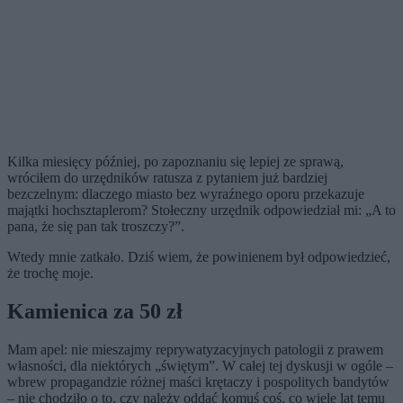
Kilka miesięcy później, po zapoznaniu się lepiej ze sprawą,
wróciłem do urzędników ratusza z pytaniem już bardziej
bezczelnym: dlaczego miasto bez wyraźnego oporu przekazuje
majątki hochsztaplerom? Stołeczny urzędnik odpowiedział mi: „A to
pana, że się pan tak troszczy?”.
Wtedy mnie zatkało. Dziś wiem, że powinienem był odpowiedzieć,
że trochę moje.
Kamienica za 50 zł
Mam apel: nie mieszajmy reprywatyzacyjnych patologii z prawem
własności, dla niektórych „świętym”. W całej tej dyskusji w ogóle –
wbrew propagandzie różnej maści krętaczy i pospolitych bandytów
– nie chodziło o to, czy należy oddać komuś coś, co wiele lat temu