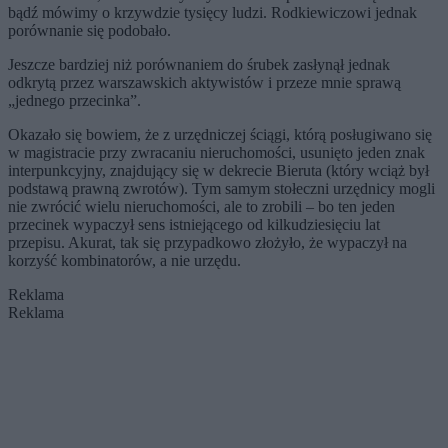
bądź mówimy o krzywdzie tysięcy ludzi. Rodkiewiczowi jednak
porównanie się podobało.
Jeszcze bardziej niż porównaniem do śrubek zasłynął jednak
odkrytą przez warszawskich aktywistów i przeze mnie sprawą
„jednego przecinka”.
Okazało się bowiem, że z urzędniczej ściągi, którą posługiwano się
w magistracie przy zwracaniu nieruchomości, usunięto jeden znak
interpunkcyjny, znajdujący się w dekrecie Bieruta (który wciąż był
podstawą prawną zwrotów). Tym samym stołeczni urzędnicy mogli
nie zwrócić wielu nieruchomości, ale to zrobili – bo ten jeden
przecinek wypaczył sens istniejącego od kilkudziesięciu lat
przepisu. Akurat, tak się przypadkowo złożyło, że wypaczył na
korzyść kombinatorów, a nie urzędu.
Reklama
Reklama