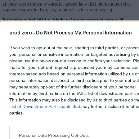
zł, przy czym mowa o wartości sprzed lat – dziś nieruchomości te
zapewne są warte dwa, trzy, a może i cztery razy więcej.
Rekordowy był 2014 r., kiedy to kupcy roszczeń stanowili
ponad 25 proc. wszystkich osób, którym urzędnicy postanowili
oddać nieruchomość w ramach odszkodowania za krzywdy
prod zero -
Do Not Process My Personal Information
sprzed lat
.
Warto tu jednak postawić pytanie:
jakie krzywdy poniósł ktoś, kto
If you wish to opt-out of the sale, sharing to third parties, or proce
masowo skupował roszczenia?
Czasem kupowano drogo, ale
your personal or sensitive information for targeted advertising by 
niekiedy po kilkaset zł. Rekordowy przypadek to była transakcja za
please use the below opt-out section to confirm your selection. Pl
50 zł.
that after your opt-out request is processed you may continue see
interest-based ads based on personal information utilized by us or
I ktoś może teraz spytać: dlaczego ktoś sprzedawał swoje roszczenie
tak tanio, skoro chwilę później ktoś w zamian za roszczenie
personal information disclosed to third parties prior to your opt-ou
dostawał kamienicę w Warszawie? Odpowiedź jest prozaiczna:
may separately opt-out of the further disclosure of your personal
wielu uczciwych ludzi starało się o zwroty przez dziesięciolecia.
information by third parties on the IAB’s list of downstream partici
Bez skutku. A kombinatorzy potrafili otrzymać nieruchomość od
This information may also be disclosed by us to third parties on t
urzędników w kilkadziesiąt – ale nie lat, tylko dni.
List of Downstream Participants
that may further disclose it to othe
parties.
Śrubki i przecinek
W warszawskim ratuszu działała zorganizowana grupa przestępcza.
Przy czym to nie moje słowa (choć się z nimi zgadzam), lecz Hanny
Personal Data Processing Opt Outs