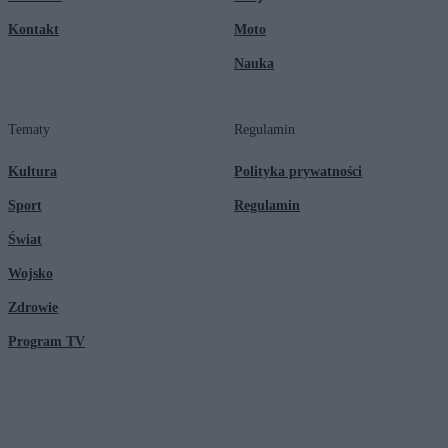
Kontakt
Moto
Nauka
Tematy
Regulamin
Kultura
Polityka prywatności
Sport
Regulamin
Świat
Wojsko
Zdrowie
Program TV
© 2026 Kanał Zero Spółka Akcyjna