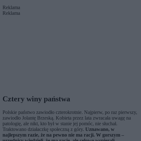
Reklama
Reklama
Cztery winy państwa
Polskie państwo zawiodło czterokrotnie. Najpierw, po raz pierwszy,
zawiodło Jolantę Brzeską. Kobieta przez lata zwracała uwagę na
patologię, ale nikt, kto był w stanie jej pomóc, nie słuchał.
Traktowano działaczkę społeczną z góry.
Uznawano, w
najlepszym razie, że na pewno nie ma racji. W gorszym –
urzędnicy wiedzieli, że ma rację, ale celowo wspierali