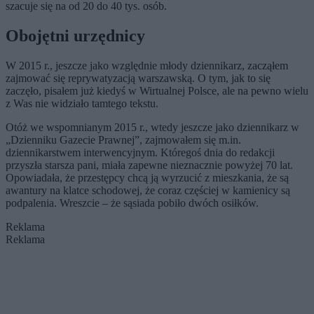
szacuje się na od 20 do 40 tys. osób.
Obojętni urzędnicy
W 2015 r., jeszcze jako względnie młody dziennikarz, zacząłem
zajmować się reprywatyzacją warszawską. O tym, jak to się
zaczęło, pisałem już kiedyś w Wirtualnej Polsce, ale na pewno wielu
z Was nie widziało tamtego tekstu.
Otóż we wspomnianym 2015 r., wtedy jeszcze jako dziennikarz w
„Dzienniku Gazecie Prawnej”, zajmowałem się m.in.
dziennikarstwem interwencyjnym. Któregoś dnia do redakcji
przyszła starsza pani, miała zapewne nieznacznie powyżej 70 lat.
Opowiadała, że przestępcy chcą ją wyrzucić z mieszkania, że są
awantury na klatce schodowej, że coraz częściej w kamienicy są
podpalenia. Wreszcie – że sąsiada pobiło dwóch osiłków.
Reklama
Reklama