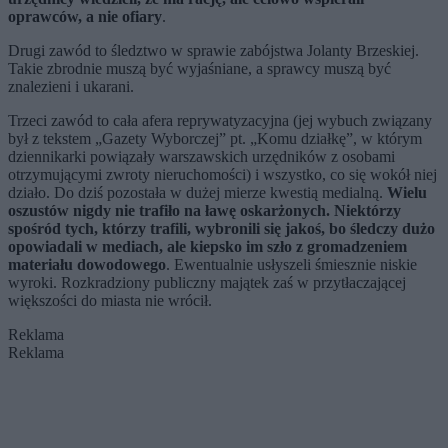
oprawców, a nie ofiary
.
Drugi zawód to śledztwo w sprawie zabójstwa Jolanty Brzeskiej.
Takie zbrodnie muszą być wyjaśniane, a sprawcy muszą być
znalezieni i ukarani.
Trzeci zawód to cała afera reprywatyzacyjna (jej wybuch związany
był z tekstem „Gazety Wyborczej” pt. „Komu działkę”, w którym
dziennikarki powiązały warszawskich urzędników z osobami
otrzymującymi zwroty nieruchomości) i wszystko, co się wokół niej
działo. Do dziś pozostała w dużej mierze kwestią medialną.
Wielu
oszustów nigdy nie trafiło na ławę oskarżonych. Niektórzy
spośród tych, którzy trafili, wybronili się jakoś, bo śledczy dużo
opowiadali w mediach, ale kiepsko im szło z gromadzeniem
materiału dowodowego
. Ewentualnie usłyszeli śmiesznie niskie
wyroki. Rozkradziony publiczny majątek zaś w przytłaczającej
większości do miasta nie wrócił.
Reklama
Reklama