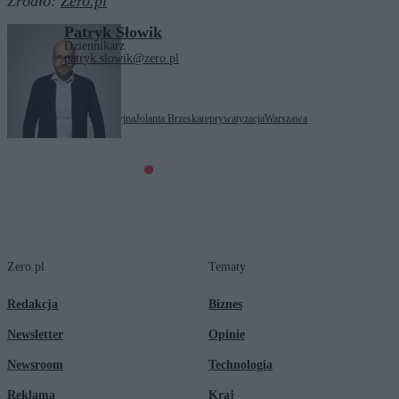
Źródło:
Zero.pl
Patryk Słowik
Dziennikarz
patryk.slowik@zero.pl
Tagi:
afera reprywatyzacyjna
Jolanta Brzeska
reprywatyzacja
Warszawa
Zero.pl
Tematy
Redakcja
Biznes
Newsletter
Opinie
Newsroom
Technologia
Reklama
Kraj