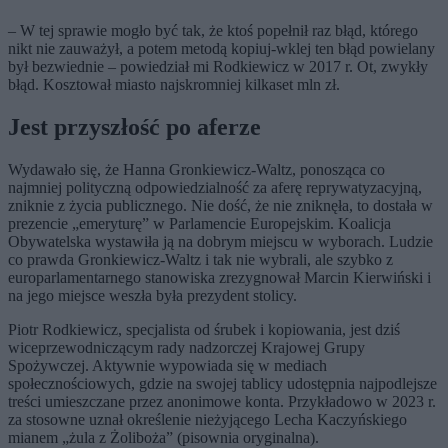
– W tej sprawie mogło być tak, że ktoś popełnił raz błąd, którego
nikt nie zauważył, a potem metodą kopiuj-wklej ten błąd powielany
był bezwiednie – powiedział mi Rodkiewicz w 2017 r. Ot, zwykły
błąd. Kosztował miasto najskromniej kilkaset mln zł.
Jest przyszłość po aferze
Wydawało się, że Hanna Gronkiewicz-Waltz, ponosząca co
najmniej polityczną odpowiedzialność za aferę reprywatyzacyjną,
zniknie z życia publicznego. Nie dość, że nie zniknęła, to dostała w
prezencie „emeryturę” w Parlamencie Europejskim. Koalicja
Obywatelska wystawiła ją na dobrym miejscu w wyborach. Ludzie
co prawda Gronkiewicz-Waltz i tak nie wybrali, ale szybko z
europarlamentarnego stanowiska zrezygnował Marcin Kierwiński i
na jego miejsce weszła była prezydent stolicy.
Piotr Rodkiewicz, specjalista od śrubek i kopiowania, jest dziś
wiceprzewodniczącym rady nadzorczej Krajowej Grupy
Spożywczej. Aktywnie wypowiada się w mediach
społecznościowych, gdzie na swojej tablicy udostępnia najpodlejsze
treści umieszczane przez anonimowe konta. Przykładowo w 2023 r.
za stosowne uznał określenie nieżyjącego Lecha Kaczyńskiego
mianem „żula z Żoliboża” (pisownia oryginalna).