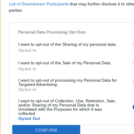
List of Downstream Participants
that may further disclose it to othe
parties.
Personal Data Processing Opt Outs
I want to opt-out of the Sharing of my personal data.
Opted In
Polskiego kierowcę trzeba tępić, bo sam
I want to opt-out of the Sale of my Personal Data.
się nie nauczy
Opted In
Piszę to jako zatwardziały kierowca. Serio. I nie ma co się z tym
I want to opt-out of processing my Personal Data for
kłócić, bo statystyki są nieubłagane. Czy wiedzą państwo, że w
Targeted Advertising.
minionym roku policjanci w Polsce wypisali ponad 2,8 mln
Opted In
mandatów, z czego ok. 2,5 mln (90 proc.!) dotyczyło przekraczania
prędkości? Ba, nawet rok do roku ta liczba wzrosła, a z badań
I want to opt-out of Collection, Use, Retention, Sale,
and/or Sharing of my Personal Data that Is
wynika też, że
nikt w Unii Europejskiej nie przekracza
Unrelated with the Purposes for which it was
prędkości tak chętnie, jak kierowcy nad Wisłą
.
collected.
Opted Out
Dlatego właśnie przepisy w Polsce są ciągle zaostrzane i zapewne
nadal będą. Nawet jeśli nikt nie docisnął jeszcze w rządzie – nomen
CONFIRM
omen – pedału gazu do podłogi w kwestii (słusznego) dociskania