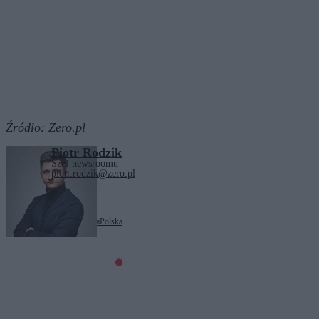
Źródło:
Zero.pl
Piotr Rodzik
Szef newsroomu
piotr.rodzik@zero.pl
Tagi:
mandaty
motoryzacja
Polska