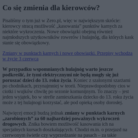
Co się zmienia dla kierowców?
Pisaliśmy o tym już w Zero.pl, więc w największym skrócie:
kierowcy stracą możliwość „kasowania” punktów karnych za
niektóre wykroczenia. Nowe obowiązki obejmą również
najmłodszych użytkowników rowerów i hulajnóg, dla których kask
stanie się obowiązkowy.
Zmiany w punktach karnych i nowe obowiązki. Przepisy wchodzą
w życie 3 czerwca
W przypadku wspomnianych hulajnóg warto jeszcze
podkreślić, że tymi elektrycznymi nie będą mogły się już
poruszać dzieci do 13. roku życia
. Koniec z szalonymi szarżami
po chodnikach, przynajmniej w teorii. Nieprawdopodobny cios w
ciotki i wujków chwilę po sezonie komunijnym. To znaczy – jest
jeden wyjątek, bo w strefie zamieszkania dziecko do 13. roku życia
może z tej hulajnogi korzystać, ale pod opieką osoby dorosłej.
Najwięcej emocji budzą jednak
zmiany w punktach karnych
„zarobionych” za 60 najbardziej poważnych wykroczeń
drogowych
. Znika bowiem możliwość kasowania ich na
specjalnych kursach doszkalających. Chodzi m.in. o przejazd na
czerwonym świetle czy wyprzedzanie na pasach – za takie