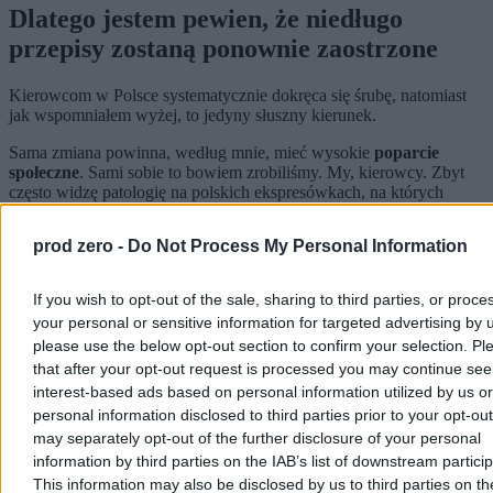
Dlatego jestem pewien, że niedługo
przepisy zostaną ponownie zaostrzone
Kierowcom w Polsce systematycznie dokręca się śrubę, natomiast
jak wspomniałem wyżej, to jedyny słuszny kierunek.
Sama zmiana powinna, według mnie, mieć wysokie
poparcie
społeczne
. Sami sobie to bowiem zrobiliśmy. My, kierowcy. Zbyt
często widzę patologię na polskich ekspresówkach, na których
prawym pasem da się jechać maksymalnie 100 km/h, a na lewym
strach zejść poniżej 180 km/h, bo zaraz ktoś mi się rozgości na
prod zero -
Do Not Process My Personal Information
zderzaku.
I zbyt długo kara w Polsce była niewspółmierna do winy. Trudno
If you wish to opt-out of the sale, sharing to third parties, or proce
dziwić się piratom drogowym, że lecą „dwie paki” na ekspresówce,
your personal or sensitive information for targeted advertising by 
skoro policja nie była w stanie takiego popisu odpowiednio
please use the below opt-out section to confirm your selection. Pl
uhonorować. Rozporządzenie MSWiA to więc krok w dobrą stronę.
that after your opt-out request is processed you may continue see
Reklama
interest-based ads based on personal information utilized by us or
Reklama
personal information disclosed to third parties prior to your opt-ou
may separately opt-out of the further disclosure of your personal
information by third parties on the IAB’s list of downstream partici
This information may also be disclosed by us to third parties on t