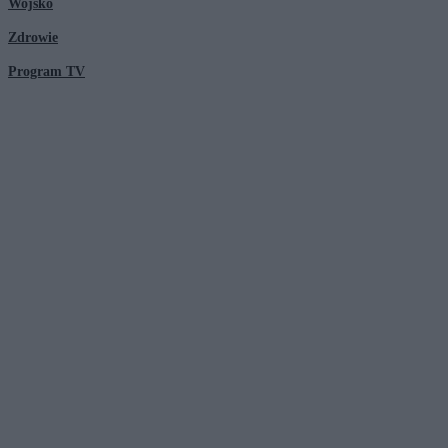
Wojsko
Zdrowie
Program TV
© 2026 Kanał Zero Spółka Akcyjna