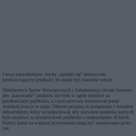
I teraz najważniejsze: trochę „upiekło się” kierowcom
przekraczającym prędkość, bo miało być znacznie ostrzej.
Ministerstwo Spraw Wewnętrznych i Administracji chciało bowiem,
aby „kasowanie” punktów nie było w ogóle możliwe za
przekraczanie prędkości, o czym pierwszy informował portal
Autokult jeszcze w maju. Obecne przepisy to kompromis z resortem
infrastruktury, który wynegocjował, aby usuwanie punktów karnych
było możliwe za przekroczenie prędkości o maksymalnie 30 km/h.
Punkty karne za większe przewinienia mają być nieusuwalne przez
rok.