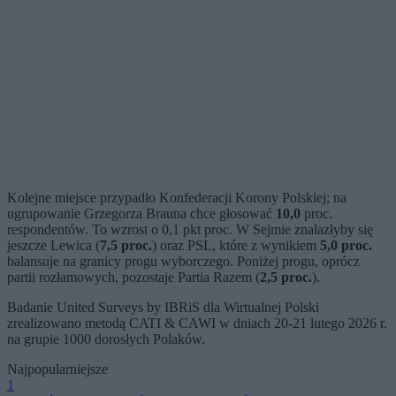
Kolejne miejsce przypadło Konfederacji Korony Polskiej; na
ugrupowanie Grzegorza Brauna chce głosować
10,0
proc.
respondentów. To wzrost o 0,1 pkt proc. W Sejmie znalazłyby się
jeszcze Lewica (
7,5 proc.
) oraz PSL, które z wynikiem
5,0 proc.
balansuje na granicy progu wyborczego. Poniżej progu, oprócz
partii rozłamowych, pozostaje Partia Razem (
2,5 proc.
).
Badanie United Surveys by IBRiS dla Wirtualnej Polski
zrealizowano metodą CATI & CAWI w dniach 20-21 lutego 2026 r.
na grupie 1000 dorosłych Polaków.
Najpopularniejsze
1