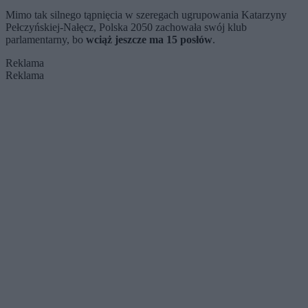
kilka miesięcy
Tusk"
Mimo tak silnego tąpnięcia w szeregach ugrupowania Katarzyny
Pełczyńskiej-Nałęcz, Polska 2050 zachowała swój klub
parlamentarny, bo
wciąż jeszcze ma 15 posłów
.
Reklama
Reklama