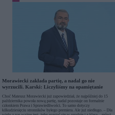
Morawiecki zakłada partię, a nadal go nie
wyrzucili. Karski: Liczyliśmy na opamiętanie
Choć Mateusz Morawiecki już zapowiedział, że najpóźniej do 15
października powoła nową partię, nadal pozostaje on formalnie
członkiem Prawa i Sprawiedliwości. To samo dotyczy
kilkudziesięciu stronników byłego premiera. Ale już niedługo. – Dla
wielu z nas ważne jest, żeby rozstać się w zgodzie i z klasą – mówi