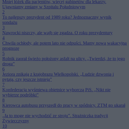
Mniej łóżek dla pacjentów, więcej gabinetów dla lekarzy.
Ujawniamy zmiany w Szpitalu Południowym
2
To najlepszy prezydent od 1989 roku? Jednoznaczny wynik
sondażu
3
Nawrocki niszczy, ale wajb się zgadza. O roku prezydentury
4
Chwila ochłody, ale potem lato nie odpuści. Mamy nową wakacyjną
prognozę
5
Rolnik zaorał świeżo położony asfalt na ulicy. „Twierdzi, że to jego
droga”
6
Jeziora znikają z krajobrazu Wielkopolski. „Ludzie dzwonią i
pytają, czy jeszcze istnieją”
7
Konfederacja wyśmiewa obietnicę wyborczą PiS. „Nikt nie
wybierze podróbki”
8
Kierowca autobusu przyszedł do pracy w spódnicy. ZTM go ukarał
9
„Ja to mogę nie wychodzić ze stroju”. Strażniczka tradycji
Żywiecczyzny
10