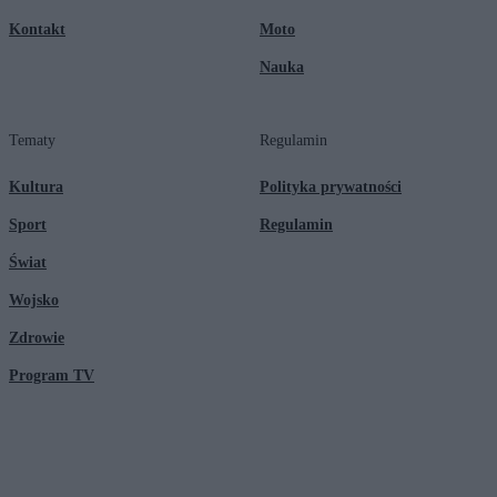
Kontakt
Moto
Nauka
Tematy
Regulamin
Kultura
Polityka prywatności
Sport
Regulamin
Świat
Wojsko
Zdrowie
Program TV
© 2026 Kanał Zero Spółka Akcyjna