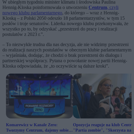
W ubiegłym tygodniu minister klimatu i środowiska Paulina
Hennig-Kloska poinformowała o utworzeniu
Centrum
, czyli
nowego klubu parlamentarnego
, do którego – wraz z Hennig-
Kloską – z Polski 2050 odeszło 18 parlamentarzystów, w tym 15
posłów i troje senatorów. Liderka nowego klubu przekonywała, że
wszystko po to, by odzyskać „przestrzeń do pracy i realizacji
postulatów z 2023 r.”.
– To niezwykle trudna dla nas decyzja, ale nie widzimy przestrzeni
do realizacji naszych postulatów w obecnym klubie parlamentarnym
– wyjaśniała, dodając, że chodzi o brak przestrzeni do dialogu i
partnerskiej współpracy. Pytana o powołanie nowej partii Hennig-
Kloska odpowiadała, że „to oczywiście są dalsze kroki”.
Komarewicz w Kanale Zero:
Opozycja reaguje na klub Centr
Tworzymy Centrum, dajemy sobie
"Partia zombie", "Skorzysta na 