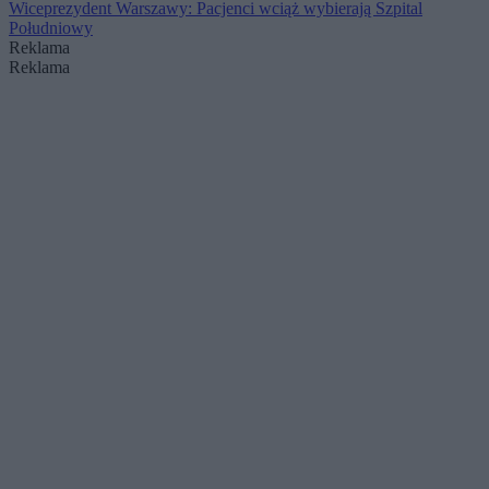
Wiceprezydent Warszawy: Pacjenci wciąż wybierają Szpital
Południowy
Reklama
Reklama