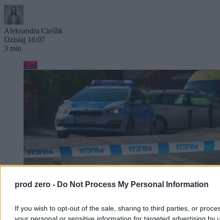
Aleksandra Cieślik
Dzisiaj 16:07
3 min
Kraj
prod zero -
Do Not Process My Personal Information
If you wish to opt-out of the sale, sharing to third parties, or proce
your personal or sensitive information for targeted advertising by 