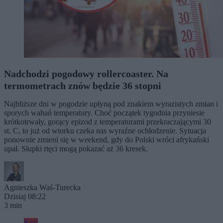
Nadchodzi pogodowy rollercoaster. Na
termometrach znów będzie 36 stopni
Najbliższe dni w pogodzie upłyną pod znakiem wyrazistych zmian i
sporych wahań temperatury. Choć początek tygodnia przyniesie
krótkotrwały, gorący epizod z temperaturami przekraczającymi 30
st. C, to już od wtorku czeka nas wyraźne ochłodzenie. Sytuacja
ponownie zmieni się w weekend, gdy do Polski wróci afrykański
upał. Słupki rtęci mogą pokazać aż 36 kresek.
Agnieszka Waś-Turecka
Dzisiaj 08:22
3 min
Kraj