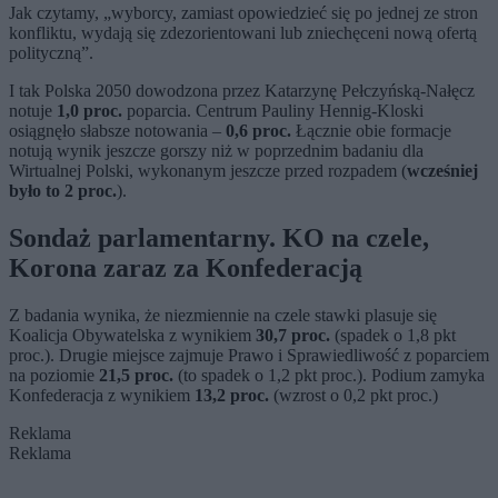
Jak czytamy, „wyborcy, zamiast opowiedzieć się po jednej ze stron
konfliktu, wydają się zdezorientowani lub zniechęceni nową ofertą
polityczną”.
I tak Polska 2050 dowodzona przez Katarzynę Pełczyńską-Nałęcz
notuje
1,0 proc.
poparcia. Centrum Pauliny Hennig-Kloski
osiągnęło słabsze notowania –
0,6 proc.
Łącznie obie formacje
notują wynik jeszcze gorszy niż w poprzednim badaniu dla
Wirtualnej Polski, wykonanym jeszcze przed rozpadem (
wcześniej
było to 2 proc.
).
Sondaż parlamentarny. KO na czele,
Korona zaraz za Konfederacją
Z badania wynika, że niezmiennie na czele stawki plasuje się
Koalicja Obywatelska z wynikiem
30,7 proc.
(spadek o 1,8 pkt
proc.). Drugie miejsce zajmuje Prawo i Sprawiedliwość z poparciem
na poziomie
21,5 proc.
(to spadek o 1,2 pkt proc.). Podium zamyka
Konfederacja z wynikiem
13,2 proc.
(wzrost o 0,2 pkt proc.)
Reklama
Reklama