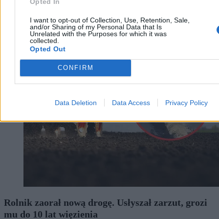
Opted In
I want to opt-out of Collection, Use, Retention, Sale,
and/or Sharing of my Personal Data that Is
Unrelated with the Purposes for which it was
collected.
Kraj
Opted Out
CONFIRM
Data Deletion
Data Access
Privacy Policy
Rolnik zaorał nową drogę. Usłyszał zarzut, grozi
mu do 10 lat więzienia