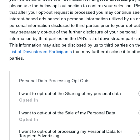
Dwaj bracia topili się w zbiorniku. Stan jednego z
please use the below opt-out section to confirm your selection. Pl
nich jest krytyczny
that after your opt-out request is processed you may continue see
interest-based ads based on personal information utilized by us or
Śledczy wyjaśniają okoliczności sobotniego wypadku przy ul.
Komuny Paryskiej w Szczecinie, gdzie w zbiorniku
personal information disclosed to third parties prior to your opt-ou
przeciwpożarowym topili się dwaj chłopcy w wieku 9 i 11 lat.
may separately opt-out of the further disclosure of your personal
Dzięki natychmiastowej akcji ratunkowej żyją, lecz stan jednego z
information by third parties on the IAB’s list of downstream partici
nich jest krytyczny.
This information may also be disclosed by us to third parties on t
List of Downstream Participants
that may further disclose it to othe
parties.
Agnieszka Waś-Turecka
Dzisiaj 13:49
3 min
Personal Data Processing Opt Outs
Reklama
Reklama
I want to opt-out of the Sharing of my personal data.
Opted In
I want to opt-out of the Sale of my Personal Data.
Opted In
I want to opt-out of processing my Personal Data for
Targeted Advertising.