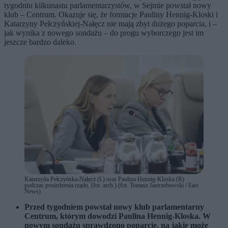
tygodniu kilkunastu parlamentarzystów, w Sejmie powstał nowy
klub – Centrum. Okazuje się, że formacje Pauliny Hennig-Kloski i
Katarzyny Pełczyńskiej-Nałęcz nie mają zbyt dużego poparcia, i –
jak wynika z nowego sondażu – do progu wyborczego jest im
jeszcze bardzo daleko.
Katarzyńa Pełczyńska-Nałęcz (L) oraz Paulina Hennig-Kloska (R)
podczas posiedzenia rządu. (fot. arch.) (fot. Tomasz Jastrzebowski / East
News)
Przed tygodniem powstał nowy klub parlamentarny
Centrum, którym dowodzi Paulina Hennig-Kloska. W
nowym sondażu sprawdzono poparcie, na jakie może