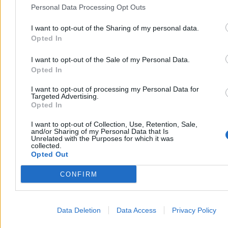
Personal Data Processing Opt Outs
I want to opt-out of the Sharing of my personal data.
Opted In
I want to opt-out of the Sale of my Personal Data.
Opted In
I want to opt-out of processing my Personal Data for
To klasyczny mechanizm handlu: ograniczyć akcje promocyjne
Targeted Advertising.
wcześniej, mocniej przecenić wybrane towary bliżej świąt,
Opted In
przyciągnąć klienta do sklepu i odbudować marżę na innych
kategoriach
. W tym sensie tegoroczna Wielkanoc jest bardziej
I want to opt-out of Collection, Use, Retention, Sale,
powtórką niż przełomem.
and/or Sharing of my Personal Data that Is
Unrelated with the Purposes for which it was
collected.
Zakupy z listą
Opted Out
Potwierdzają to także zachowania samych klientów. Cena jest dziś
CONFIRM
głównym kryterium zakupowym dla 81,2 proc. badanych, wobec
79,5 proc. rok wcześniej. Promocje wskazuje 57,8 proc., a
konsumenci najczęściej szukają ich w kategoriach, które naprawdę
ważą w budżecie: mięsie i wędlinach, owocach i warzywach oraz
Data Deletion
Data Access
Privacy Policy
nabiale.