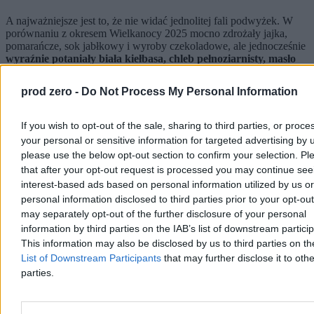
A najważniejsze jest to, że nie widać jednolitej fali podwyżek. W
porównaniu z okresem Wielkanocy 2025 mocno zdrożały jajka,
pomarańcze, sok jabłkowy i wyroby czekoladowe, ale jednocześnie
wyraźnie potaniały biała kiełbasa, chleb pełnoziarnisty, masło
czy groszek konserwowy
. Masło, które w poprzednich latach
ciągnęło świąteczny koszyk w górę, teraz działa w drugą stronę. To
prod zero -
Do Not Process My Personal Information
ważny sygnał: nie mamy do czynienia z równomiernym wzrostem
cen całego stołu, tylko z bardzo nierówną mapą zmian między
kategoriami.
If you wish to opt-out of the sale, sharing to third parties, or proce
your personal or sensitive information for targeted advertising by 
Porównanie z ubiegłym rokiem potwierdza, że rynek działa według
please use the below opt-out section to confirm your selection. Pl
dobrze znanego, sezonowego scenariusza. W tygodniu przed
that after your opt-out request is processed you may continue see
Wielkanocą 2025 koszyk CASE dochodził do ok. 66 zł, a tuż przed
świętami spadł do 64,75 zł dzięki promocjom. W tym samym czasie
interest-based ads based on personal information utilized by us or
eksperci platformy analityczno-badawczej UCE szacowali, że
personal information disclosed to third parties prior to your opt-ou
świąteczne produkty będą o 6–7 proc. droższe niż rok wcześniej,
may separately opt-out of the further disclosure of your personal
przy blisko 14-proc. spadku liczby promocji.
information by third parties on the IAB’s list of downstream partici
This information may also be disclosed by us to third parties on t
Reklama
Reklama
List of Downstream Participants
that may further disclose it to othe
parties.