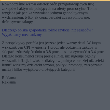
Równocześnie wzrósł odsetek osób przygotowujących listę
zakupów i aktywnie polujących na oferty promocyjne. To nie
wygląda jak panika wywołana jednym geopolitycznym
wydarzeniem, tylko jak coraz bardziej zdyscyplinowane,
defensywne zakupy.
Dlaczego polska gospodarka rośnie szybciej niż sąsiadów?
Wyjaśniamy mechanizmy
Z perspektywy portfela jest jeszcze jeden ważny detal. W lutym
wskaźnik cen CPI wyniósł 2,1 proc., ale codzienne zakupy w
sklepach zdrożały średnio o 3,8 proc., a sama żywność o 3,4 proc.
Dlatego konsumenci czują presję silniej, niż sugeruje ogólny
wskaźnik inflacji. I właśnie dlatego w praktyce bardziej niż „efekt
Iranu” widzimy dziś efekt sezonu, polityki promocji, zarządzania
marżą i kilku wyjątkowo drożejących kategorii.
Reklama
Reklama