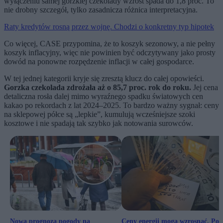
wyłączeniu samej gorzkiej czekolady wzrost spada do 1,8 proc. To
nie drobny szczegół, tylko zasadnicza różnica interpretacyjna.
Raty kredytów rosną przez wojnę. Chodzi o konkretny typ hipotek
Co więcej, CASE przypomina, że to koszyk sezonowy, a nie pełny
koszyk inflacyjny, więc nie powinien być odczytywany jako prosty
dowód na ponowne rozpędzenie inflacji w całej gospodarce.
W tej jednej kategorii kryje się zresztą klucz do całej opowieści.
Gorzka czekolada zdrożała aż o 85,7 proc. rok do roku.
Jej cena
detaliczna rosła dalej mimo wyraźnego spadku światowych cen
kakao po rekordach z lat 2024–2025. To bardzo ważny sygnał: ceny
na sklepowej półce są „lepkie”, kumulują wcześniejsze szoki
kosztowe i nie spadają tak szybko jak notowania surowców.
Nowa prognoza pogody na
Ceny energii mogą wzrosnąć. Pol