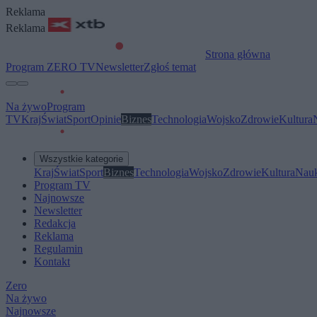
Reklama
Reklama
Strona główna
Program ZERO TV
Newsletter
Zgłoś temat
Na żywo
Program
TV
Kraj
Świat
Sport
Opinie
Biznes
Technologia
Wojsko
Zdrowie
Kultura
Wszystkie kategorie
Kraj
Świat
Sport
Biznes
Technologia
Wojsko
Zdrowie
Kultura
Nau
Program TV
Najnowsze
Newsletter
Redakcja
Reklama
Regulamin
Kontakt
Zero
Na żywo
Najnowsze