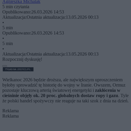
Agnieszka Michalak
5 min czytania
Opublikowano:
26.03.2026 14:53
Aktualizacja:
Ostatnia aktualizacja:
13.05.2026 00:13
•
5 min
Opublikowano:
26.03.2026 14:53
•
5 min
•
Aktualizacja:
Ostatnia aktualizacja:
13.05.2026 00:13
Rozpocznij dyskusję!
Wielkanoc 2026 będzie droższa, ale największym uproszczeniem
byłoby sprowadzić tę historię do wojny w Iranie. Owszem, Ormuz
pozostaje kluczową arterią światowej energetyki i
zakłócenia w
cieśninie objęły ok. 20 proc. globalnych dostaw ropy i gazu
. Tyle
że polski handel spożywczy nie reaguje na taki szok z dnia na dzień.
Reklama
Reklama