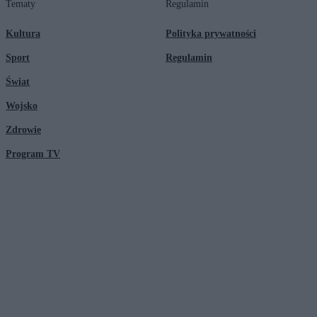
Tematy
Regulamin
Kultura
Polityka prywatności
Sport
Regulamin
Świat
Wojsko
Zdrowie
Program TV
© 2026 Kanał Zero Spółka Akcyjna