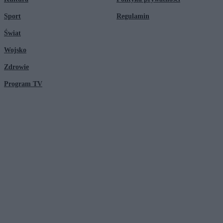
Sport
Regulamin
Świat
Wojsko
Zdrowie
Program TV
© 2026 Kanał Zero Spółka Akcyjna