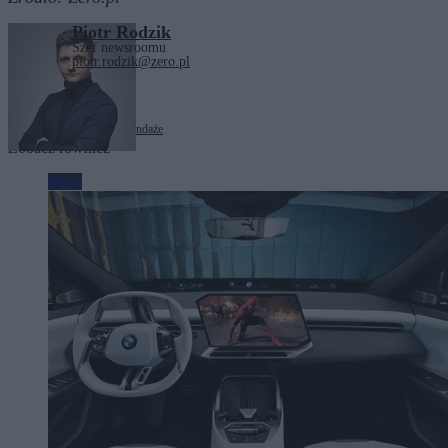
Piotr Rodzik
Szef newsroomu
piotr.rodzik@zero.pl
Tagi:
Ceny
motoryzacja
sondaże
Zobacz również
Moto