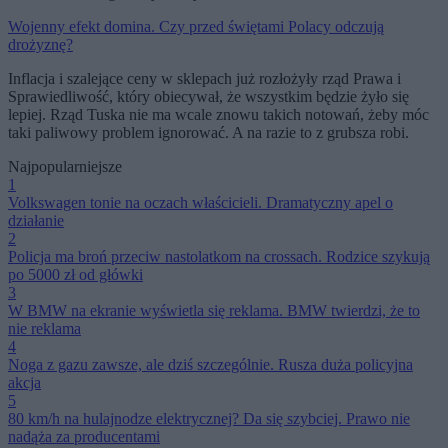
Wojenny efekt domina. Czy przed świętami Polacy odczują
drożyznę?
Inflacja i szalejące ceny w sklepach już rozłożyły rząd Prawa i
Sprawiedliwość, który obiecywał, że wszystkim będzie żyło się
lepiej. Rząd Tuska nie ma wcale znowu takich notowań, żeby móc
taki paliwowy problem ignorować. A na razie to z grubsza robi.
Najpopularniejsze
1
Volkswagen tonie na oczach właścicieli. Dramatyczny apel o
działanie
2
Policja ma broń przeciw nastolatkom na crossach. Rodzice szykują
po 5000 zł od główki
3
W BMW na ekranie wyświetla się reklama. BMW twierdzi, że to
nie reklama
4
Noga z gazu zawsze, ale dziś szczególnie. Rusza duża policyjna
akcja
5
80 km/h na hulajnodze elektrycznej? Da się szybciej. Prawo nie
nadąża za producentami