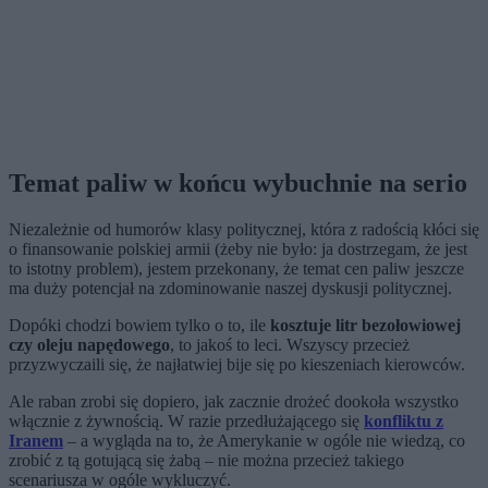
Temat paliw w końcu wybuchnie na serio
Niezależnie od humorów klasy politycznej, która z radością kłóci się
o finansowanie polskiej armii (żeby nie było: ja dostrzegam, że jest
to istotny problem), jestem przekonany, że temat cen paliw jeszcze
ma duży potencjał na zdominowanie naszej dyskusji politycznej.
Dopóki chodzi bowiem tylko o to, ile
kosztuje litr bezołowiowej
czy oleju napędowego
, to jakoś to leci. Wszyscy przecież
przyzwyczaili się, że najłatwiej bije się po kieszeniach kierowców.
Ale raban zrobi się dopiero, jak zacznie drożeć dookoła wszystko
włącznie z żywnością. W razie przedłużającego się
konfliktu z
Iranem
– a wygląda na to, że Amerykanie w ogóle nie wiedzą, co
zrobić z tą gotującą się żabą – nie można przecież takiego
scenariusza w ogóle wykluczyć.