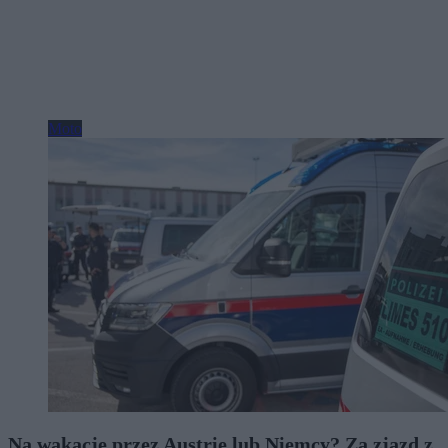
Moto
Na wakacje przez Austrię lub Niemcy? Za zjazd z