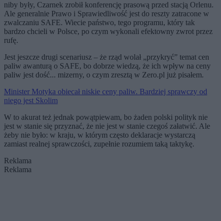
niby były, Czarnek zrobił konferencję prasową przed stacją Orlenu.
Ale generalnie Prawo i Sprawiedliwość jest do reszty zatracone w
zwalczaniu SAFE. Wiecie państwo, tego programu, który tak
bardzo chcieli w Polsce, po czym wykonali efektowny zwrot przez
rufę.
Jest jeszcze drugi scenariusz – że rząd wolał „przykryć” temat cen
paliw awanturą o SAFE, bo dobrze wiedzą, że ich wpływ na ceny
paliw jest dość... mizerny, o czym zresztą w Zero.pl już pisałem.
Minister Motyka obiecał niskie ceny paliw. Bardziej sprawczy od
niego jest Skolim
W to akurat też jednak powątpiewam, bo żaden polski polityk nie
jest w stanie się przyznać, że nie jest w stanie czegoś załatwić. Ale
żeby nie było: w kraju, w którym często deklaracje wystarczą
zamiast realnej sprawczości, zupełnie rozumiem taką taktykę.
Reklama
Reklama