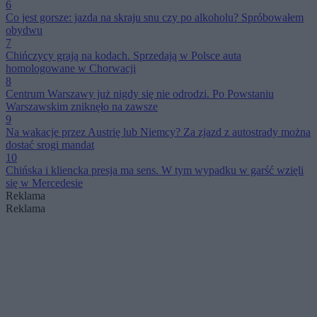
6
Co jest gorsze: jazda na skraju snu czy po alkoholu? Spróbowałem
obydwu
7
Chińczycy grają na kodach. Sprzedają w Polsce auta
homologowane w Chorwacji
8
Centrum Warszawy już nigdy się nie odrodzi. Po Powstaniu
Warszawskim zniknęło na zawsze
9
Na wakacje przez Austrię lub Niemcy? Za zjazd z autostrady można
dostać srogi mandat
10
Chińska i kliencka presja ma sens. W tym wypadku w garść wzięli
się w Mercedesie
Reklama
Reklama