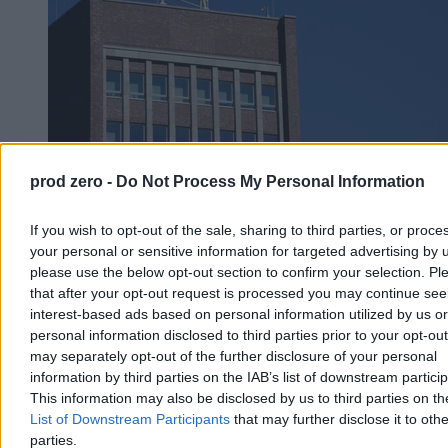
Volkswagen tonie na oczach właścicieli.
prod zero -
Do Not Process My Personal Information
Dramatyczny apel o działanie
If you wish to opt-out of the sale, sharing to third parties, or proce
Rodziny Porsche i Piëch, kontrolujące największych udziałowców
your personal or sensitive information for targeted advertising by 
Volskwagena, tracą cierpliwość i żądają natychmiastowych działań
please use the below opt-out section to confirm your selection. Pl
naprawczych w koncernie. Niemiecki gigant tonie, a na szali ważą
się losy aż 100 tysięcy pracowników. Koncern planuje drastyczne
that after your opt-out request is processed you may continue see
zwolnienia, by przetrwać morderczą wojnę cenową z Chinami i
interest-based ads based on personal information utilized by us or
uratować topniejące zyski.
personal information disclosed to third parties prior to your opt-ou
may separately opt-out of the further disclosure of your personal
information by third parties on the IAB’s list of downstream partici
This information may also be disclosed by us to third parties on t
Katarzyna Dybińska
List of Downstream Participants
that may further disclose it to othe
07.08.2026
parties.
3 min