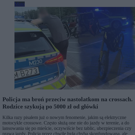
Moto
Policja ma broń przeciw nastolatkom na crossach.
Rodzice szykują po 5000 zł od główki
Kilka razy pisałem już o nowym fenomenie, jakim są elektryczne
motocykle crossowe. Często służą one nie do jazdy w terenie, a do
lansowania się po mieście, oczywiście bez tablic, ubezpieczenia czy
prawa jazdy. Policja przez chwilę była chyba skonfundowana, ale