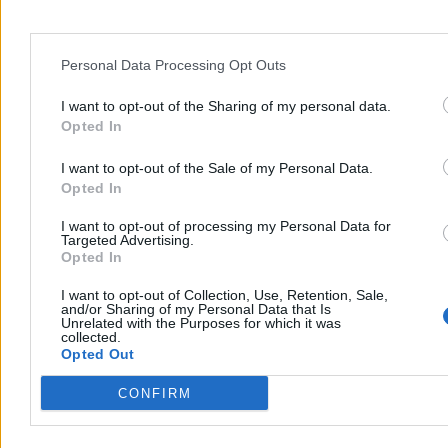
Moto
Personal Data Processing Opt Outs
I want to opt-out of the Sharing of my personal data.
Opted In
I want to opt-out of the Sale of my Personal Data.
Opted In
I want to opt-out of processing my Personal Data for
Targeted Advertising.
Opted In
I want to opt-out of Collection, Use, Retention, Sale,
and/or Sharing of my Personal Data that Is
Unrelated with the Purposes for which it was
collected.
Noga z gazu zawsze, ale dziś szczególnie. Rusza
Opted Out
duża policyjna akcja
CONFIRM
Kierowcy powinni dziś szczególnie uważać na prędkościomierz. W
piątek 7 sierpnia policja przeprowadzi w całej Polsce akcję
„Prędkość”. Na drogach pojawi się więcej patroli, radiowozów z