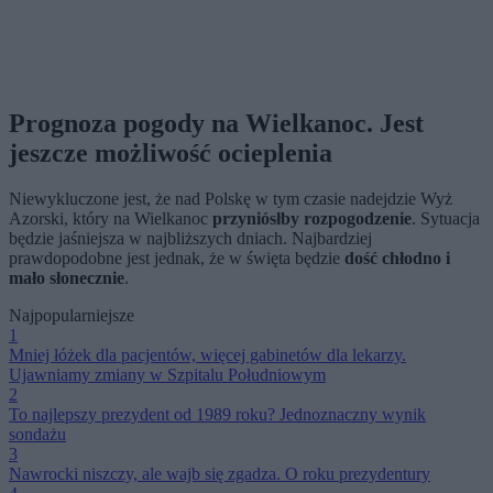
Prognoza pogody na Wielkanoc. Jest
jeszcze możliwość ocieplenia
Niewykluczone jest, że nad Polskę w tym czasie nadejdzie Wyż
Azorski, który na Wielkanoc
przyniósłby rozpogodzenie
. Sytuacja
będzie jaśniejsza w najbliższych dniach. Najbardziej
prawdopodobne jest jednak, że w święta będzie
dość chłodno i
mało słonecznie
.
Najpopularniejsze
1
Mniej łóżek dla pacjentów, więcej gabinetów dla lekarzy.
Ujawniamy zmiany w Szpitalu Południowym
2
To najlepszy prezydent od 1989 roku? Jednoznaczny wynik
sondażu
3
Nawrocki niszczy, ale wajb się zgadza. O roku prezydentury