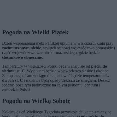
Pogoda na Wielki Piątek
Dzień wspomnienia męki Pańskiej upłynie w większości kraju przy
zachmurzonym niebie
, wyjątek stanowi województwo pomorskie i
część województwa warmińsko-mazurskiego, gdzie będzie
stosunkowo słonecznie
.
Temperatury w większości Polski będą wahały się od
pięciu do
siedmiu st. C
. Wyjątkiem będzie województwo śląskie i okolice
Zakopanego. Tam w ciągu dnia panować będzie temperatura
ok.
dwóch st. C
i możliwe będą opady
deszczu ze śniegiem
. Deszcz
spadnie poza tym praktycznie na całym południu, centrum i
zachodzie Polski.
Pogoda na Wielką Sobotę
Kolejny dzień Wielkiego Tygodnia przyniesie delikatne zmiany na
lepsze. W większości kraju termometry wskażą
od sześciu do