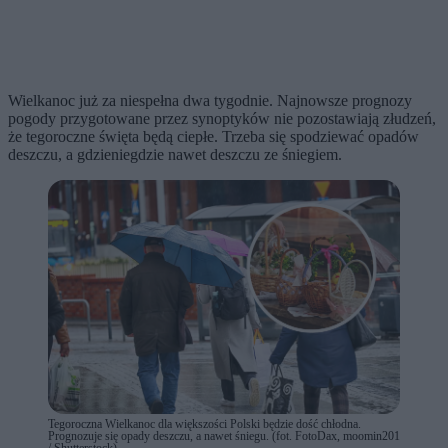
Wielkanoc już za niespełna dwa tygodnie. Najnowsze prognozy
pogody przygotowane przez synoptyków nie pozostawiają złudzeń,
że tegoroczne święta będą ciepłe. Trzeba się spodziewać opadów
deszczu, a gdzieniegdzie nawet deszczu ze śniegiem.
Tegoroczna Wielkanoc dla większości Polski będzie dość chłodna.
Prognozuje się opady deszczu, a nawet śniegu. (fot. FotoDax, moomin201