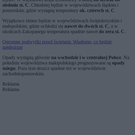
siedmiu st. C
. Chłodniej będzie w województwach śląskim i
pomorskim, gdzie wystąpią temperatury
ok. czterech st. C
.
Wyjątkowo zimno będzie w województwach świętokrzyskim i
małopolskim, gdzie ochłodzi się
nawet do dwóch st. C
, a w
okolicach Zakopanego temperatura spadnie nawet
do zera st. C
.
Ogromne podwyżki przed świętami. Wiadomo, co będzie
najdroższe
Opady wystąpią głównie
na wschodzie i w centralnej Polsce
. Na
południu województwa małopolskiego prognozowane są
opady
śniegu
. Poza tym deszcz spadnie też w województwie
zachodniopomorskim.
Reklama
Reklama