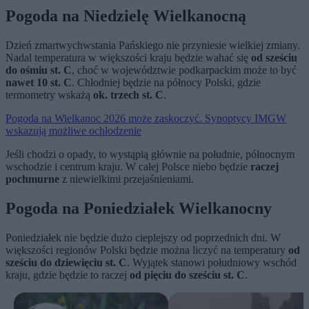
Pogoda na Niedzielę Wielkanocną
Dzień zmartwychwstania Pańskiego nie przyniesie wielkiej zmiany.
Nadal temperatura w większości kraju będzie wahać się
od sześciu
do ośmiu st. C
, choć w województwie podkarpackim może to być
nawet 10 st. C
. Chłodniej będzie na północy Polski, gdzie
termometry wskażą
ok. trzech st. C
.
Pogoda na Wielkanoc 2026 może zaskoczyć. Synoptycy IMGW
wskazują możliwe ochłodzenie
Jeśli chodzi o opady, to wystąpią głównie na południe, północnym
wschodzie i centrum kraju. W całej Polsce niebo będzie
raczej
pochmurne
z niewielkimi przejaśnieniami.
Pogoda na Poniedziałek Wielkanocny
Poniedziałek nie będzie dużo cieplejszy od poprzednich dni. W
większości regionów Polski będzie można liczyć na temperatury
od
sześciu do dziewięciu st. C
. Wyjątek stanowi południowy wschód
kraju, gdzie będzie to raczej
od pięciu do sześciu st. C
.