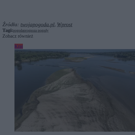
Źródła:
twojapogoda.pl
Wprost
,
Tagi:
pogoda
prognoza pogody
Zobacz również
Kraj