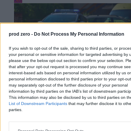
Kraj
prod zero -
Do Not Process My Personal Information
If you wish to opt-out of the sale, sharing to third parties, or proce
your personal or sensitive information for targeted advertising by 
please use the below opt-out section to confirm your selection. Pl
that after your opt-out request is processed you may continue see
interest-based ads based on personal information utilized by us or
personal information disclosed to third parties prior to your opt-ou
may separately opt-out of the further disclosure of your personal
information by third parties on the IAB’s list of downstream partici
Dwaj bracia topili się w zbiorniku. Stan jednego z
This information may also be disclosed by us to third parties on t
nich jest krytyczny
List of Downstream Participants
that may further disclose it to othe
parties.
Śledczy wyjaśniają okoliczności sobotniego wypadku przy ul.
Komuny Paryskiej w Szczecinie, gdzie w zbiorniku
przeciwpożarowym topili się dwaj chłopcy w wieku 9 i 11 lat.
Dzięki natychmiastowej akcji ratunkowej żyją, lecz stan jednego z
Personal Data Processing Opt Outs