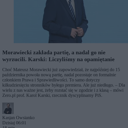
Morawiecki zakłada partię, a nadal go nie
wyrzucili. Karski: Liczyliśmy na opamiętanie
Choć Mateusz Morawiecki już zapowiedział, że najpóźniej do 15
października powoła nową partię, nadal pozostaje on formalnie
członkiem Prawa i Sprawiedliwości. To samo dotyczy
kilkudziesięciu stronników byłego premiera. Ale już niedługo. – Dla
wielu z nas ważne jest, żeby rozstać się w zgodzie i z klasą – mówi
Zero.pl prof. Karol Karski, rzecznik dyscyplinarny PiS.
Kasjan Owsianko
Dzisiaj 06:01
18 min