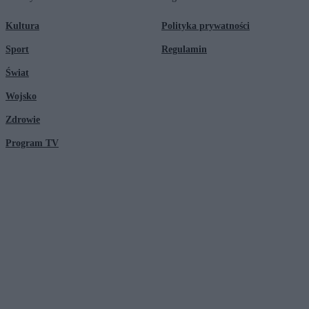
Kultura
Polityka prywatności
Sport
Regulamin
Świat
Wojsko
Zdrowie
Program TV
© 2026 Kanał Zero Spółka Akcyjna