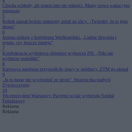
4
Chwila ochłody, ale potem lato nie odpuści. Mamy nową wakacyjną
prognozę
5
Rolnik zaorał świeżo położony asfalt na ulicy. „Twierdzi, że to jego
droga”
6
Jeziora znikają z krajobrazu Wielkopolski. „Ludzie dzwonią i
pytają, czy jeszcze istnieją”
7
Konfederacja wyśmiewa obietnicę wyborczą PiS. „Nikt nie
wybierze podróbki”
8
Kierowca autobusu przyszedł do pracy w spódnicy. ZTM go ukarał
9
„Ja to mogę nie wychodzić ze stroju”. Strażniczka tradycji
Żywiecczyzny
10
Wiceprezydent Warszawy: Pacjenci wciąż wybierają Szpital
Południowy
Reklama
Reklama