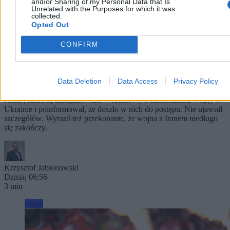
and/or Sharing of my Personal Data that Is
Unrelated with the Purposes for which it was
collected.
Opted Out
CONFIRM
Trump: Stany Zjednoczone zaangażowane w
rozmowy o pokoju w Ukrainie
Data Deletion
Data Access
Privacy Policy
Prezydent USA Donald Trump powiedział w czwartek, że
Amerykanie są zaangażowani w rozmowy o zakończeniu wojny w
Ukrainie i poinformował, że doszło w nich do postępu. Nie ujawnił
szczegółów. Wyraził też przekonanie, że wojna z Iranem niedługo
się zakończy.
Krzysztof Jabłonowski
Dzisiaj 06:56
3 min
Świat