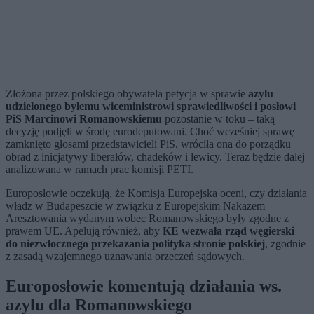
Złożona przez polskiego obywatela petycja w sprawie
azylu
udzielonego byłemu wiceministrowi sprawiedliwości i posłowi
PiS Marcinowi Romanowskiemu
pozostanie w toku – taką
decyzję podjęli w środę eurodeputowani. Choć wcześniej sprawę
zamknięto głosami przedstawicieli PiS, wróciła ona do porządku
obrad z inicjatywy liberałów, chadeków i lewicy. Teraz będzie dalej
analizowana w ramach prac komisji PETI.
Europosłowie oczekują, że Komisja Europejska oceni, czy działania
władz w Budapeszcie w związku z Europejskim Nakazem
Aresztowania wydanym wobec Romanowskiego były zgodne z
prawem UE. Apelują również, aby
KE wezwała rząd węgierski
do niezwłocznego przekazania polityka stronie polskiej
, zgodnie
z zasadą wzajemnego uznawania orzeczeń sądowych.
Europosłowie komentują działania ws.
azylu dla Romanowskiego