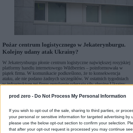
Pożar centrum logistycznego w Jekaterynburgu.
Kolejny udany atak Ukrainy?
W Jekaterynburgu płonie centrum logistyczne największej rosyjskiej
platformy handlu internetowego Wildberries – poinformowała w
piątek firma. W komunikacie podkreślono, że to konsekwencja
ataku, ale nie podano żadnych szczegółów. W ostatnich tygodniach
w infrastrukturę tej firmy regularnie uderzają siły zbrojne Ukrainy.
prod zero -
Do Not Process My Personal Information
Krzysztof Jabłonowski
If you wish to opt-out of the sale, sharing to third parties, or proce
Dzisiaj 09:33
your personal or sensitive information for targeted advertising by 
3 min
please use the below opt-out section to confirm your selection. Pl
Reklama
Reklama
that after your opt-out request is processed you may continue see