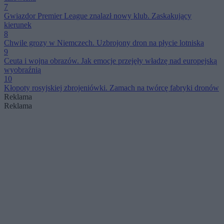
7
Gwiazdor Premier League znalazł nowy klub. Zaskakujący
kierunek
8
Chwile grozy w Niemczech. Uzbrojony dron na płycie lotniska
9
Ceuta i wojna obrazów. Jak emocje przejęły władzę nad europejską
wyobraźnią
10
Kłopoty rosyjskiej zbrojeniówki. Zamach na twórcę fabryki dronów
Reklama
Reklama