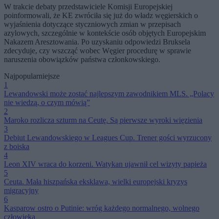
W trakcie debaty przedstawiciele Komisji Europejskiej
poinformowali, że KE zwróciła się już do władz węgierskich o
wyjaśnienia dotyczące styczniowych zmian w przepisach
azylowych, szczególnie w kontekście osób objętych Europejskim
Nakazem Aresztowania. Po uzyskaniu odpowiedzi Bruksela
zdecyduje, czy wszcząć wobec Węgier procedurę w sprawie
naruszenia obowiązków państwa członkowskiego.
Najpopularniejsze
1
Lewandowski może zostać najlepszym zawodnikiem MLS. „Polacy
nie wiedzą, o czym mówią”
2
Maroko rozlicza szturm na Ceutę. Są pierwsze wyroki więzienia
3
Debiut Lewandowskiego w Leagues Cup. Trener gości wyrzucony
z boiska
4
Leon XIV wraca do korzeni. Watykan ujawnił cel wizyty papieża
5
Ceuta. Mała hiszpańska eksklawa, wielki europejski kryzys
migracyjny
6
Kasparow ostro o Putinie: wróg każdego normalnego, wolnego
człowieka