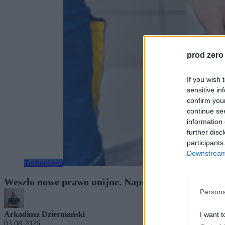
prod zero
If you wish 
sensitive in
confirm you
continue se
information 
further disc
participants
Downstream 
Technologia
Weszło nowe prawo unijne. Naprawisz nawet starą
Persona
Arkadiusz Dziermański
I want t
03.08.2026