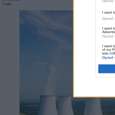
Opted 
5 min
I want t
Opted 
I want 
Advertis
Opted 
I want t
of my P
was col
Opted 