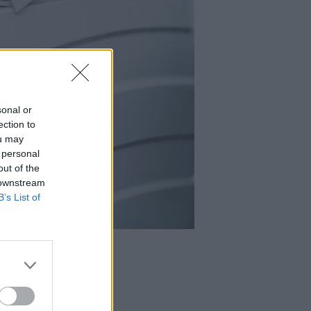
sonal or
ection to
ou may
 personal
out of the
 downstream
B’s List of