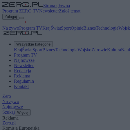
Strona główna
Program ZERO TV
Newsletter
Zgłoś temat
Zaloguj
Na żywo
Program TV
Kraj
Świat
Sport
Opinie
Biznes
Technologia
Wojsk
Wszystkie kategorie
Kraj
Świat
Sport
Biznes
Technologia
Wojsko
Zdrowie
Kultura
Nau
Program TV
Najnowsze
Newsletter
Redakcja
Reklama
Regulamin
Kontakt
Zero
Na żywo
Najnowsze
Szukaj
Więcej
Reklama
Zero.pl
Komisja Europejska