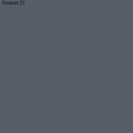
Program TV
© 2026 Kanał Zero Spółka Akcyjna