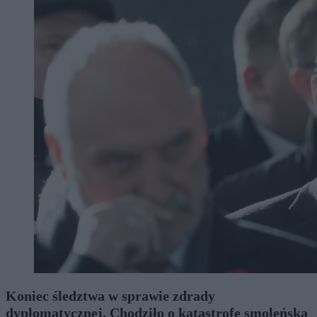
Koniec śledztwa w sprawie zdrady
dyplomatycznej. Chodziło o katastrofę smoleńską