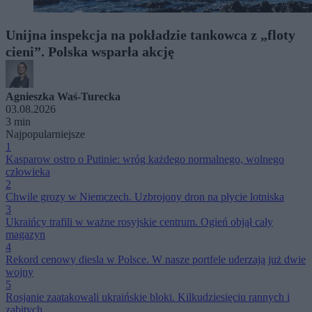
Unijna inspekcja na pokładzie tankowca z „floty
cieni”. Polska wsparła akcję
Agnieszka Waś-Turecka
03.08.2026
3 min
Najpopularniejsze
1
Kasparow ostro o Putinie: wróg każdego normalnego, wolnego
człowieka
2
Chwile grozy w Niemczech. Uzbrojony dron na płycie lotniska
3
Ukraińcy trafili w ważne rosyjskie centrum. Ogień objął cały
magazyn
4
Rekord cenowy diesla w Polsce. W nasze portfele uderzają już dwie
wojny
5
Rosjanie zaatakowali ukraińskie bloki. Kilkudziesięciu rannych i
zabitych