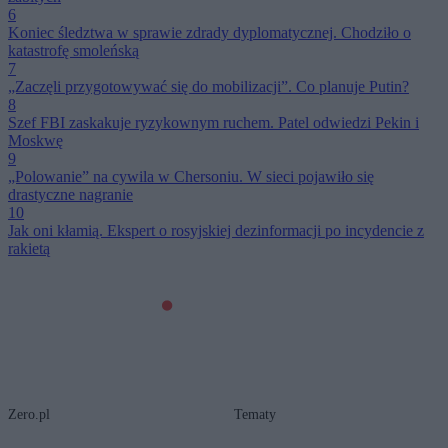
6
Koniec śledztwa w sprawie zdrady dyplomatycznej. Chodziło o
katastrofę smoleńską
7
„Zaczęli przygotowywać się do mobilizacji”. Co planuje Putin?
8
Szef FBI zaskakuje ryzykownym ruchem. Patel odwiedzi Pekin i
Moskwę
9
„Polowanie” na cywila w Chersoniu. W sieci pojawiło się
drastyczne nagranie
10
Jak oni kłamią. Ekspert o rosyjskiej dezinformacji po incydencie z
rakietą
Zero.pl
Tematy