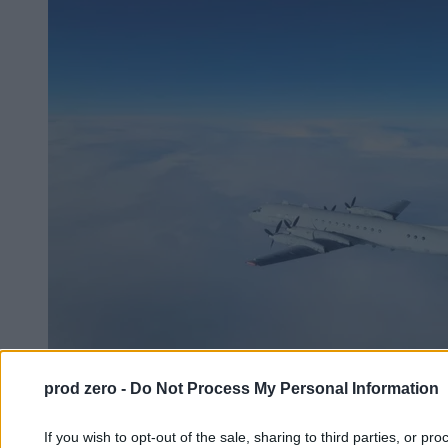
prod zero -
Do Not Process My Personal Information
Kolejny rosyjski samolot przechwycony. Szef
MON: Działania o charakterze prowokacyjnym
If you wish to opt-out of the sale, sharing to third parties, or pr