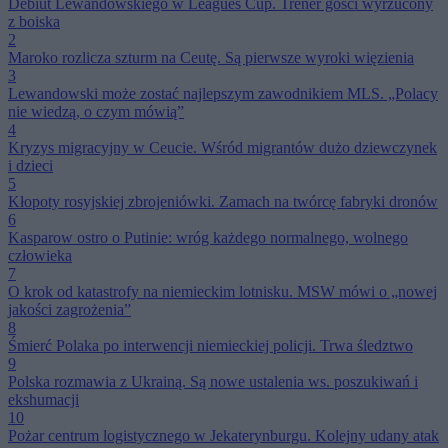
Debiut Lewandowskiego w Leagues Cup. Trener gości wyrzucony
z boiska
2
Maroko rozlicza szturm na Ceutę. Są pierwsze wyroki więzienia
3
Lewandowski może zostać najlepszym zawodnikiem MLS. „Polacy
nie wiedzą, o czym mówią”
4
Kryzys migracyjny w Ceucie. Wśród migrantów dużo dziewczynek
i dzieci
5
Kłopoty rosyjskiej zbrojeniówki. Zamach na twórcę fabryki dronów
6
Kasparow ostro o Putinie: wróg każdego normalnego, wolnego
człowieka
7
O krok od katastrofy na niemieckim lotnisku. MSW mówi o „nowej
jakości zagrożenia”
8
Śmierć Polaka po interwencji niemieckiej policji. Trwa śledztwo
9
Polska rozmawia z Ukrainą. Są nowe ustalenia ws. poszukiwań i
ekshumacji
10
Pożar centrum logistycznego w Jekaterynburgu. Kolejny udany atak