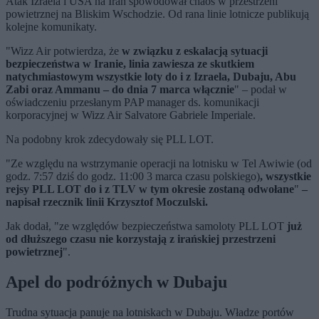
Atak Izraela i USA na Iran spowodował chaos w przestrzeni
powietrznej na Bliskim Wschodzie. Od rana linie lotnicze publikują
kolejne komunikaty.
"Wizz Air potwierdza, że
w związku z eskalacją sytuacji
bezpieczeństwa w Iranie, linia zawiesza ze skutkiem
natychmiastowym wszystkie loty do i z Izraela, Dubaju, Abu
Zabi oraz Ammanu – do dnia 7 marca włącznie
" – podał w
oświadczeniu przesłanym PAP manager ds. komunikacji
korporacyjnej w Wizz Air Salvatore Gabriele Imperiale.
Na podobny krok zdecydowały się PLL LOT.
"Ze względu na wstrzymanie operacji na lotnisku w Tel Awiwie (od
godz. 7:57 dziś do godz. 11:00 3 marca czasu polskiego)
, wszystkie
rejsy PLL LOT do i z TLV w tym okresie zostaną odwołane
"
–
napisał rzecznik linii Krzysztof Moczulski.
Jak dodał, "ze względów bezpieczeństwa samoloty PLL LOT
już
od dłuższego czasu nie korzystają z irańskiej przestrzeni
powietrznej
".
Apel do podróżnych w Dubaju
Trudna sytuacja panuje na lotniskach w Dubaju. Władze portów