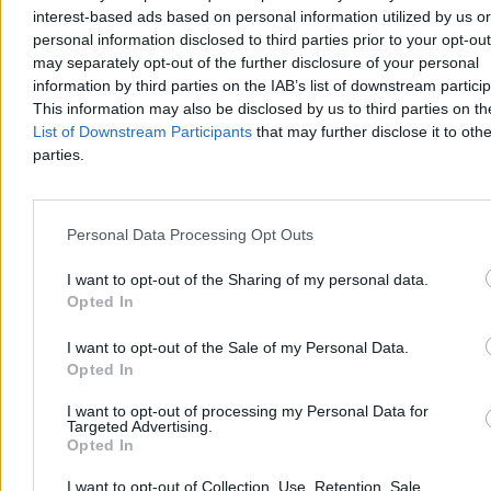
interest-based ads based on personal information utilized by us or
FC Barcelona nie ukrywała, że to Julian Alvarez ma być następcą
personal information disclosed to third parties prior to your opt-ou
Roberta Lewandowskiego. Polak odszedł z Katalonii przed dwoma
may separately opt-out of the further disclosure of your personal
miesiącami, a nowego napastnika dalej nie ma w klubie. I, jak
informują media, jeszcze przed kilka tygodni nie będzie. – Nie
information by third parties on the IAB’s list of downstream partici
pozwolimy Julianowi opuścić klubu – zapowiedział trener Atletico
This information may also be disclosed by us to third parties on t
Diego Simeone.
List of Downstream Participants
that may further disclose it to othe
parties.
Paweł Żurek
Dzisiaj 14:01
Personal Data Processing Opt Outs
4 min
Reklama
I want to opt-out of the Sharing of my personal data.
Reklama
Opted In
I want to opt-out of the Sale of my Personal Data.
Opted In
I want to opt-out of processing my Personal Data for
Targeted Advertising.
Opted In
I want to opt-out of Collection, Use, Retention, Sale,