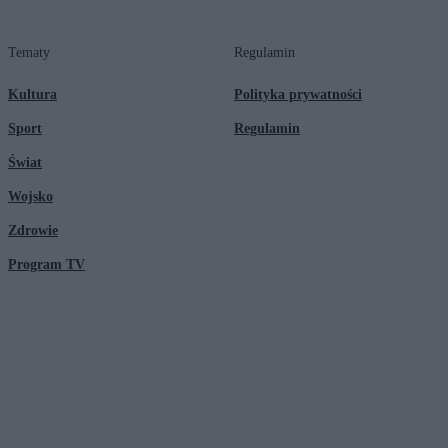
Tematy
Regulamin
Kultura
Polityka prywatności
Sport
Regulamin
Świat
Wojsko
Zdrowie
Program TV
© 2026 Kanał Zero Spółka Akcyjna