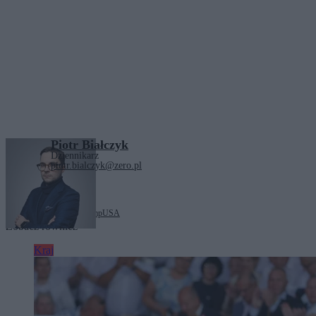
Piotr Białczyk
Dziennikarz
piotr.bialczyk@zero.pl
Tagi:
CBOS
Donald Trump
USA
Zobacz również
Kraj