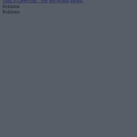
Tusk o Giertychu: „Nie jest świętą krową”
Reklama
Reklama