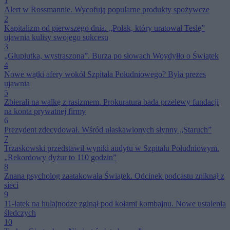
1
Alert w Rossmannie. Wycofują popularne produkty spożywcze
2
Kapitalizm od pierwszego dnia. „Polak, który uratował Teslę”
ujawnia kulisy swojego sukcesu
3
„Głupiutka, wystraszona”. Burza po słowach Woydyłło o Świątek
4
Nowe wątki afery wokół Szpitala Południowego? Była prezes
ujawnia
5
Zbierali na walkę z rasizmem. Prokuratura bada przelewy fundacji
na konta prywatnej firmy
6
Prezydent zdecydował. Wśród ułaskawionych słynny „Staruch”
7
Trzaskowski przedstawił wyniki audytu w Szpitalu Południowym.
„Rekordowy dyżur to 110 godzin”
8
Znana psycholog zaatakowała Świątek. Odcinek podcastu zniknął z
sieci
9
11-latek na hulajnodze zginął pod kołami kombajnu. Nowe ustalenia
śledczych
10