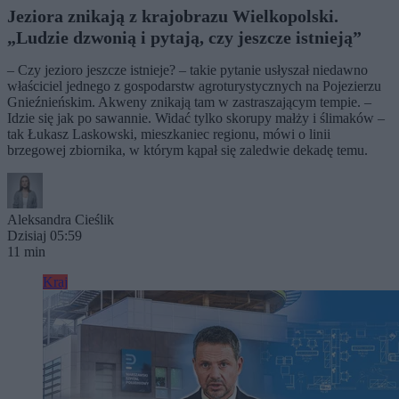
Jeziora znikają z krajobrazu Wielkopolski.
„Ludzie dzwonią i pytają, czy jeszcze istnieją”
– Czy jezioro jeszcze istnieje? – takie pytanie usłyszał niedawno
właściciel jednego z gospodarstw agroturystycznych na Pojezierzu
Gnieźnieńskim. Akweny znikają tam w zastraszającym tempie. –
Idzie się jak po sawannie. Widać tylko skorupy małży i ślimaków –
tak Łukasz Laskowski, mieszkaniec regionu, mówi o linii
brzegowej zbiornika, w którym kąpał się zaledwie dekadę temu.
Aleksandra Cieślik
Dzisiaj 05:59
11 min
Kraj