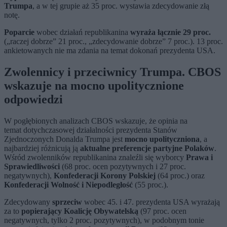
Trumpa
, a w tej grupie aż 35 proc. wystawia zdecydowanie złą
notę.
Poparcie
wobec działań republikanina
wyraża łącznie 29 proc.
(„raczej dobrze” 21 proc., „zdecydowanie dobrze” 7 proc.). 13 proc.
ankietowanych nie ma zdania na temat dokonań prezydenta USA.
Zwolennicy i przeciwnicy Trumpa. CBOS
wskazuje na mocno upolitycznione
odpowiedzi
W pogłębionych analizach CBOS wskazuje, że opinia na
temat
dotychczasowej działalności prezydenta Stanów
Zjednoczonych Donalda Trumpa jest
mocno upolityczniona
, a
najbardziej różnicują ją
aktualne preferencje partyjne Polaków
.
Wśród zwolenników republikanina znaleźli się wyborcy
Prawa i
Sprawiedliwości
(68 proc. ocen pozytywnych i 27 proc.
negatywnych),
Konfederacji Korony Polskiej
(64 proc.) oraz
Konfederacji Wolność i Niepodległość
(55 proc.).
Zdecydowany
sprzeciw
wobec 45. i 47. prezydenta USA wyrażają
za to
popierający Koalicję Obywatelską
(97 proc. ocen
negatywnych, tylko 2 proc. pozytywnych), w podobnym tonie