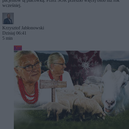
pacjentów tą placówką. Przez SOR przeszło więcej osób niż rok
wcześniej.
Krzysztof Jabłonowski
Dzisiaj 06:41
5 min
Kraj