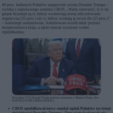
60 proc. badanych Polaków negatywnie ocenia Donalda Trumpa –
wynika z najnowszego sondażu CBOS. „Warto zauważyć, iż w tej
grupie liczniejsi są ci, którzy wystawiają ocenę zdecydowanie
negatywną (35 proc.) niż ci, którzy oceniają ją raczej źle (25 proc.)”
– komentuje sondażownia. Ankietowani ocenili także poziom
bezpieczeństwa kraju, a także emocje wyrażane wobec
republikanina.
Prezydent USA Donald Trump podczas ceremonii w Białym Domu. (fot.
PAP/EPA/YURI GRIPAS/POOL)
CBOS opublikował nowy sondaż opinii Polaków na temat
działalności Donalda Trumpa. Trzy piąte badanych nie