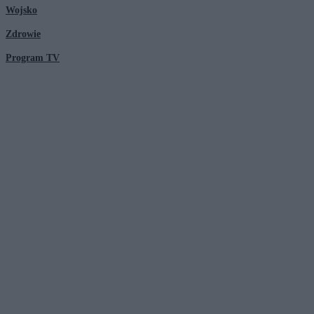
Wojsko
Zdrowie
Program TV
© 2026 Kanał Zero Spółka Akcyjna