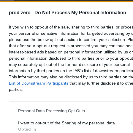
„Ja to mogę nie wychodzić ze stroju”. Strażniczka
prod zero -
Do Not Process My Personal Information
tradycji Żywiecczyzny
If you wish to opt-out of the sale, sharing to third parties, or proce
– Ja to mogę nie wychodzić ze stroju. Dla mnie większym
your personal or sensitive information for targeted advertising by 
problemem jest założyć coś innego – mówi wesoło Irena Pietras.
Siwe włosy spięte w kok poprawia prawą dłonią. Na palcach mienią
please use the below opt-out section to confirm your selection. Pl
się złote pierścionki. Szyję zaś zdobią korale z najprawdziwszego
that after your opt-out request is processed you may continue see
koralowca. Dobrze kontrastują z białą, haftowaną bluzką i zieloną
interest-based ads based on personal information utilized by us or
spódnicą w drobne kwiaty.
personal information disclosed to third parties prior to your opt-ou
may separately opt-out of the further disclosure of your personal
information by third parties on the IAB’s list of downstream partici
This information may also be disclosed by us to third parties on t
Aleksandra Cieślik
List of Downstream Participants
that may further disclose it to othe
Dzisiaj 05:59
12 min
parties.
Reklama
Reklama
Personal Data Processing Opt Outs
I want to opt-out of the Sharing of my personal data.
Opted In