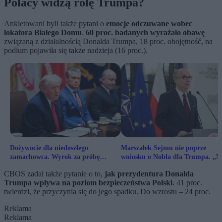
Polacy widzą rolę Trumpa?
Ankietowani byli także pytani o
emocje odczuwane wobec
lokatora Białego Domu
.
60 proc. badanych wyrażało obawę
związaną z działalnością Donalda Trumpa, 18 proc. obojętność, na
podium pojawiła się także nadzieja (16 proc.).
Dożywocie dla niedoszłego
Marszałek Sejmu nie poprze
zamachowca. Wyrok za próbę
wniosku o Nobla dla Trumpa. „N
zabicia Trumpa
zasługuje”
CBOS zadał także pytanie o to,
jak prezydentura Donalda
Trumpa wpływa na poziom bezpieczeństwa Polski
. 41 proc.
twierdzi, że przyczynia się do jego spadku. Do wzrostu – 24 proc.
Reklama
Reklama