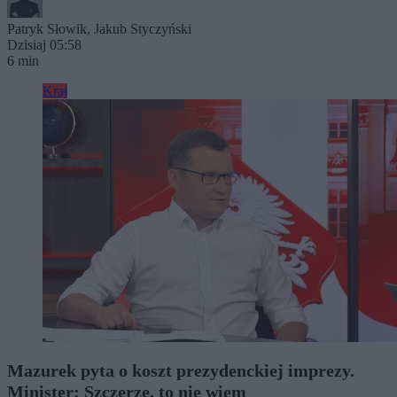
Patryk Słowik
,
Jakub Styczyński
Dzisiaj 05:58
6 min
Kraj
Mazurek pyta o koszt prezydenckiej imprezy.
Minister: Szczerze, to nie wiem