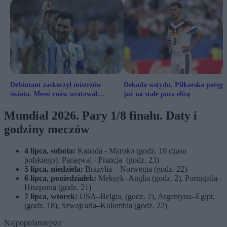
Debiutant zaskoczył mistrzów
Dekada wstydu. Piłkarska potęga
świata. Messi znów uratował
już na stałe poza elitą
Argentynę
Mundial 2026. Pary 1/8 finału. Daty i
godziny meczów
4 lipca, sobota:
Kanada - Maroko (godz. 19 czasu
polskiego), Paragwaj - Francja (godz. 23)
5 lipca, niedziela:
Brazylia – Norwegia (godz. 22)
6 lipca, poniedziałek:
Meksyk–Anglia (godz. 2), Portugalia–
Hiszpania (godz. 21)
7 lipca, wtorek:
USA–Belgia, (godz. 2), Argentyna–Egipt,
(godz. 18), Szwajcaria–Kolumbia (godz. 22)
Najpopularniejsze