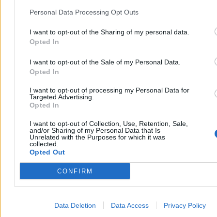
Personal Data Processing Opt Outs
I want to opt-out of the Sharing of my personal data.
Opted In
Mundial 2026
I want to opt-out of the Sale of my Personal Data.
Opted In
I want to opt-out of processing my Personal Data for
Targeted Advertising.
Opted In
I want to opt-out of Collection, Use, Retention, Sale,
and/or Sharing of my Personal Data that Is
Unrelated with the Purposes for which it was
collected.
Opted Out
CONFIRM
Efekt mundialu. Zaczął się szał na Republikę
Data Deletion
Data Access
Privacy Policy
Zielonego Przylądka