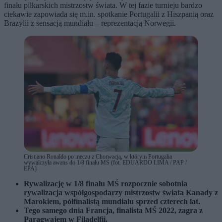
finału piłkarskich mistrzostw świata. W tej fazie turnieju bardzo
ciekawie zapowiada się m.in. spotkanie Portugalii z Hiszpanią oraz
Brazylii z sensacją mundialu – reprezentacją Norwegii.
Cristiano Ronaldo po meczu z Chorwacją, w którym Portugalia
wywalczyła awans do 1/8 finału MŚ (fot. EDUARDO LIMA / PAP /
EPA)
Rywalizację w 1/8 finału MŚ rozpocznie sobotnia
rywalizacja współgospodarzy mistrzostw świata Kanady z
Marokiem, półfinalistą mundialu sprzed czterech lat.
Tego samego dnia Francja, finalista MŚ 2022, zagra z
Paragwajem w Filadelfii.