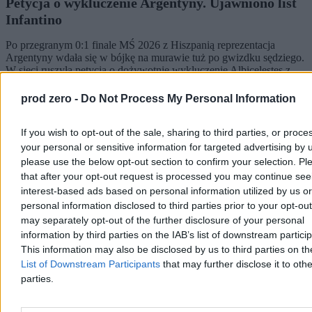
Petycja o wykluczenie Argentyny. Ujawniono list
Infantino
Po przegranym 0:1 finale MŚ 2026 z Hiszpanią reprezentacja
Argentyny wdała się w bójkę na murawie tuż po gwizdku sędziego.
W sieci ruszyła petycja o dożywotnie wykluczenie Albicelestes z
mundialu, którą podpisało ponad 23 tys. osób ze 170 krajów.
Ujawniono też kontrowersyjny list Gianniego Infantino.
prod zero -
Do Not Process My Personal Information
If you wish to opt-out of the sale, sharing to third parties, or proce
your personal or sensitive information for targeted advertising by 
Tomasz Pałasz
26.07.2026
please use the below opt-out section to confirm your selection. Pl
3 min
that after your opt-out request is processed you may continue see
Reklama
interest-based ads based on personal information utilized by us or
Reklama
personal information disclosed to third parties prior to your opt-ou
may separately opt-out of the further disclosure of your personal
information by third parties on the IAB’s list of downstream partici
This information may also be disclosed by us to third parties on t
List of Downstream Participants
that may further disclose it to othe
parties.