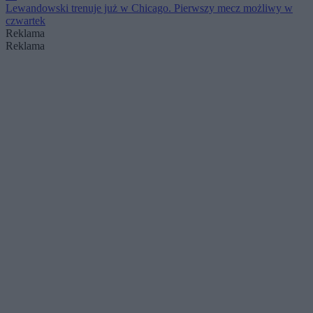
Lewandowski trenuje już w Chicago. Pierwszy mecz możliwy w
czwartek
Reklama
Reklama