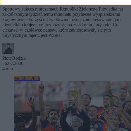
Sportowy sukces reprezentacji Republiki Zielonego Przylądka na
zakończonym tydzień temu mundialu przyniesie wyspiarskiemu
krajowi wiele korzyści. Gwałtownie rośnie zainteresowanie tym
niewielkim krajem, co przełoży się na zyski m.in. turystyki. Co
ciekawe, w czołówce państw, które zainteresowały się tym
turystycznym rajem, jest Polska.
Piotr Rodzik
26.07.2026
4 min
Mundial 2026