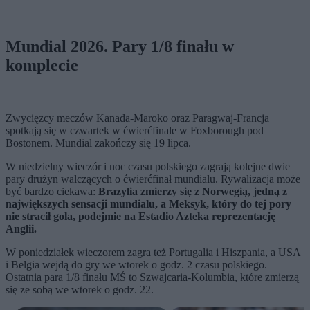
Mundial 2026. Pary 1/8 finału w
komplecie
Zwycięzcy meczów Kanada-Maroko oraz Paragwaj-Francja
spotkają się w czwartek w ćwierćfinale w Foxborough pod
Bostonem. Mundial zakończy się 19 lipca.
W niedzielny wieczór i noc czasu polskiego zagrają kolejne dwie
pary drużyn walczących o ćwierćfinał mundialu. Rywalizacja może
być bardzo ciekawa:
Brazylia zmierzy się z Norwegią, jedną z
największych sensacji mundialu, a Meksyk, który do tej pory
nie stracił gola, podejmie na Estadio Azteka reprezentację
Anglii.
W poniedziałek wieczorem zagra też Portugalia i Hiszpania, a USA
i Belgia wejdą do gry we wtorek o godz. 2 czasu polskiego.
Ostatnia para 1/8 finału MŚ to Szwajcaria-Kolumbia, które zmierzą
się ze sobą we wtorek o godz. 22.