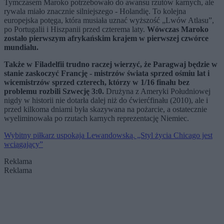
Tymczasem Maroko potrzebowało do awansu rzutów karnych, ale
rywala miało znacznie silniejszego - Holandię. To kolejna
europejska potęga, która musiała uznać wyższość „Lwów Atlasu”,
po Portugalii i Hiszpanii przed czterema laty.
Wówczas Maroko
zostało pierwszym afrykańskim krajem w pierwszej czwórce
mundialu.
Także w Filadelfii trudno raczej wierzyć, że Paragwaj będzie w
stanie zaskoczyć Francję - mistrzów świata sprzed ośmiu lat i
wicemistrzów sprzed czterech, którzy w 1/16 finału bez
problemu rozbili Szwecję 3:0.
Drużyna z Ameryki Południowej
nigdy w historii nie dotarła dalej niż do ćwierćfinału (2010), ale i
przed kilkoma dniami była skazywana na pożarcie, a ostatecznie
wyeliminowała po rzutach karnych reprezentację Niemiec.
Wybitny piłkarz uspokaja Lewandowską. „Styl życia Chicago jest
wciągający”
Reklama
Reklama