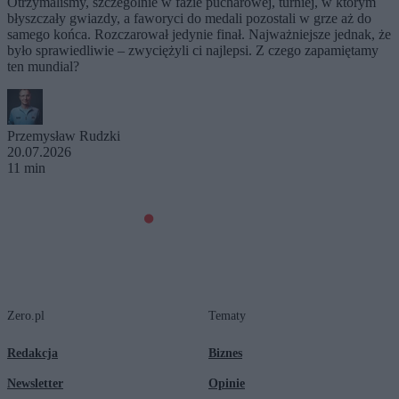
Otrzymaliśmy, szczególnie w fazie pucharowej, turniej, w którym
błyszczały gwiazdy, a faworyci do medali pozostali w grze aż do
samego końca. Rozczarował jedynie finał. Najważniejsze jednak, że
było sprawiedliwie – zwyciężyli ci najlepsi. Z czego zapamiętamy
ten mundial?
Przemysław Rudzki
20.07.2026
11 min
Zero.pl
Tematy
Redakcja
Biznes
Newsletter
Opinie