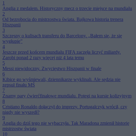
1
Anglia z medalem. Historyczny mecz o trzecie miejsce na mundialu
2
Od bezrobocia do mistrzostwa świata. Bajkowa historia trenera
Hiszpanii
3
Szczęsny o kulisach transferu do Barcelony. „Bałem się, że się
wygłupię”
4
Jeszcze przed końcem mundialu FIFA zaczęła liczyć miliardy.
Zarobi ponad 2 razy więcej niż 4 lata temu
5
Messi niewidoczny. Zwycięstwo Hiszpanii w finale
6
Kibice go wyśmiewali, dziennikarze wyklinali. Ale sędzia nie
zepsuł finału MŚ
7
Znamy pary ćwierćfinałowe mundialu. Potęgi na kursie kolizyjnym
8
Cristiano Ronaldo dołączył do imprezy. Portugalczyk wrócił, czy
nigdy nie wyszedł?
9
Anglia do dziś tego nie wybaczyła. Tak Maradona zmienił historię
mistrzostw świata
10