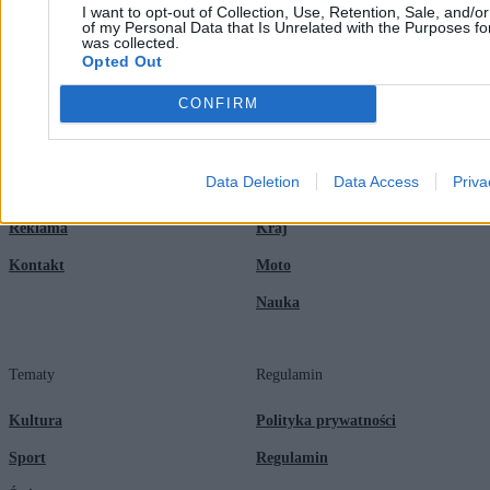
I want to opt-out of Collection, Use, Retention, Sale, and/o
of my Personal Data that Is Unrelated with the Purposes for
was collected.
Opted Out
Zero.pl
Tematy
CONFIRM
Redakcja
Biznes
Newsletter
Opinie
Data Deletion
Data Access
Priva
Newsroom
Technologia
Reklama
Kraj
Kontakt
Moto
Nauka
Tematy
Regulamin
Kultura
Polityka prywatności
Sport
Regulamin