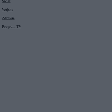
Świat
Wojsko
Zdrowie
Program TV
© 2026 Kanał Zero Spółka Akcyjna