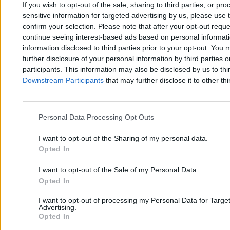
If you wish to opt-out of the sale, sharing to third parties, or pr
sensitive information for targeted advertising by us, please use 
confirm your selection. Please note that after your opt-out req
continue seeing interest-based ads based on personal informatio
information disclosed to third parties prior to your opt-out. You 
further disclosure of your personal information by third parties 
participants. This information may also be disclosed by us to thi
Downstream Participants
that may further disclose it to other thi
Atak nożownika w Austrii. Jedna osoba zginęła,
Personal Data Processing Opt Outs
napastnik zatrzymany
I want to opt-out of the Sharing of my personal data.
Opted In
Filip Baczkura
15.03.2026
I want to opt-out of the Sale of my Personal Data.
3 min
Opted In
I want to opt-out of processing my Personal Data for Targe
Advertising.
Opted In