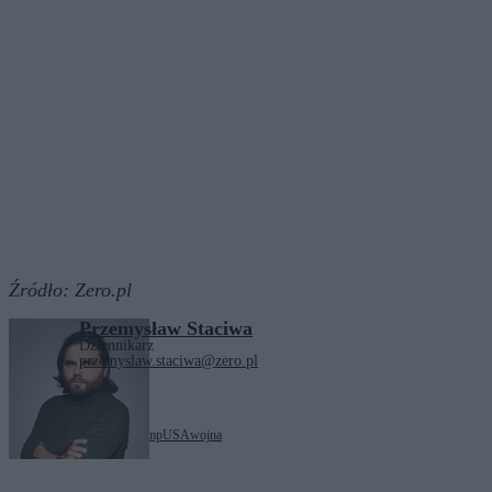
Źródło:
Zero.pl
Przemysław Staciwa
Dziennikarz
przemyslaw.staciwa@zero.pl
Tagi:
Austria
Donald Trump
USA
wojna