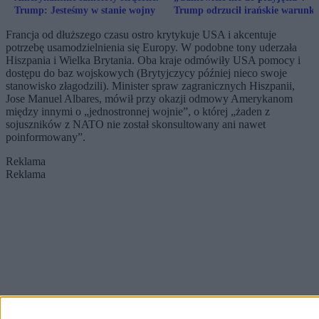
Trump: Jesteśmy w stanie wojny
Trump odrzucił irańskie warunki
pokoju
Francja od dłuższego czasu ostro krytykuje USA i akcentuje
potrzebę usamodzielnienia się Europy. W podobne tony uderzała
Hiszpania i Wielka Brytania. Oba kraje odmówiły USA pomocy i
dostępu do baz wojskowych (Brytyjczycy później nieco swoje
stanowisko złagodzili). Minister spraw zagranicznych Hiszpanii,
Jose Manuel Albares, mówił przy okazji odmowy Amerykanom
między innymi o „jednostronnej wojnie”, o której „żaden z
sojuszników z NATO nie został skonsultowany ani nawet
poinformowany”.
Reklama
Reklama