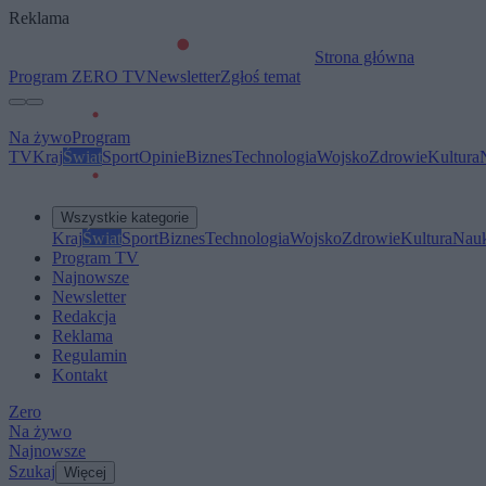
Reklama
Strona główna
Program ZERO TV
Newsletter
Zgłoś temat
Na żywo
Program
TV
Kraj
Świat
Sport
Opinie
Biznes
Technologia
Wojsko
Zdrowie
Kultura
Wszystkie kategorie
Kraj
Świat
Sport
Biznes
Technologia
Wojsko
Zdrowie
Kultura
Nau
Program TV
Najnowsze
Newsletter
Redakcja
Reklama
Regulamin
Kontakt
Zero
Na żywo
Najnowsze
Szukaj
Więcej