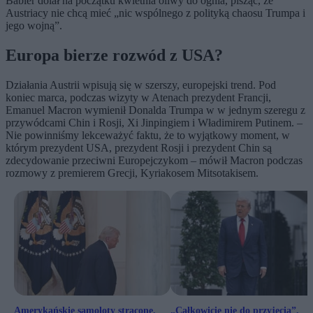
Babler dolał na początku kwietnia oliwy do ognia, pisząc, że
Austriacy nie chcą mieć „nic wspólnego z polityką chaosu Trumpa i
jego wojną”.
Europa bierze rozwód z USA?
Działania Austrii wpisują się w szerszy, europejski trend. Pod
koniec marca, podczas wizyty w Atenach prezydent Francji,
Emanuel Macron wymienił Donalda Trumpa w w jednym szeregu z
przywódcami Chin i Rosji, Xi Jinpingiem i Władimirem Putinem. –
Nie powinniśmy lekceważyć faktu, że to wyjątkowy moment, w
którym prezydent USA, prezydent Rosji i prezydent Chin są
zdecydowanie przeciwni Europejczykom – mówił Macron podczas
rozmowy z premierem Grecji, Kyriakosem Mitsotakisem.
Amerykańskie samoloty strącone.
„Całkowicie nie do przyjęcia”.