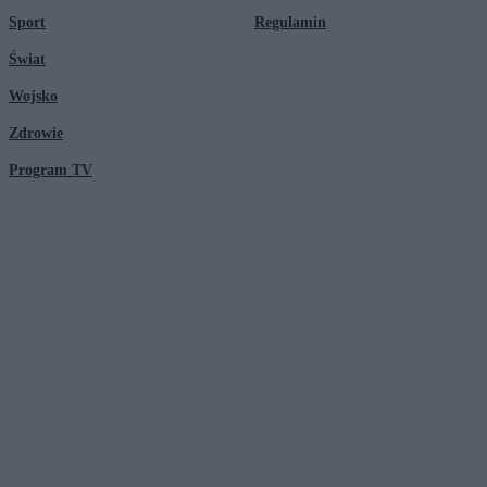
Sport
Regulamin
Świat
Wojsko
Zdrowie
Program TV
© 2026 Kanał Zero Spółka Akcyjna