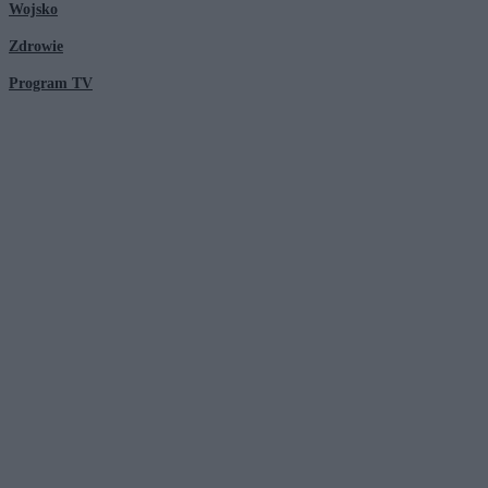
Wojsko
Zdrowie
Program TV
© 2026 Kanał Zero Spółka Akcyjna