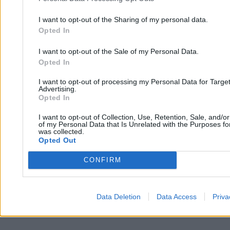
I want to opt-out of the Sharing of my personal data.
Opted In
Filip Baczkura
13.04.2026
2 min
I want to opt-out of the Sale of my Personal Data.
Najpopularniejsze
Opted In
1
Péter Magyar wyciąga wnioski po niedoszłym blackoucie. Przy
I want to opt-out of processing my Personal Data for Targe
okazji dostało się Orbánowi
Advertising.
Opted In
2
Rumuńska armia detonuje skały na Dunaju. Chce uratować
elektrownię atomową
I want to opt-out of Collection, Use, Retention, Sale, and/o
of my Personal Data that Is Unrelated with the Purposes for
3
was collected.
Susza paraliżuje energetykę na Węgrzech i w Serbii. Budapeszt
Opted Out
wstrzymuje elektrownię
4
CONFIRM
Ogromny pożar maszyn. Tuż obok ma powstać elektrownia jądrowa
Data Deletion
Data Access
Priva