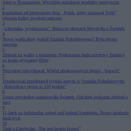
Alert w Rossmannie. Wycofują popularne produkty spożywcze
2
Kapitalizm od pierwszego dnia. „Polak, który uratował Teslę”
ujawnia kulisy swojego sukcesu
3
„Głupiutka, wystraszona”. Burza po słowach Woydyłło o Świątek
4
Nowe wątki afery wokół Szpitala Południowego? Była prezes
ujawnia
5
Zbierali na walkę z rasizmem. Prokuratura bada przelewy fundacji
na konta prywatnej firmy
6
Prezydent zdecydował. Wśród ułaskawionych słynny „Staruch”
7
Trzaskowski przedstawił wyniki audytu w Szpitalu Południowym.
„Rekordowy dyżur to 110 godzin”
8
Znana psycholog zaatakowała Świątek. Odcinek podcastu zniknął z
sieci
9
11-latek na hulajnodze zginął pod kołami kombajnu. Nowe ustalenia
śledczych
10
Tusk o Giertychu: „Nie jest świętą krową”