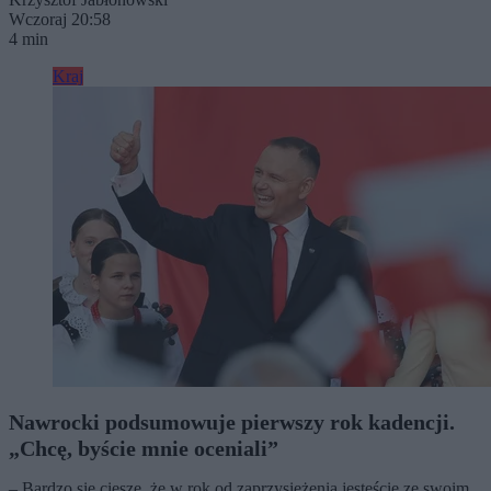
Wczoraj 20:58
4 min
Kraj
Nawrocki podsumowuje pierwszy rok kadencji.
„Chcę, byście mnie oceniali”
– Bardzo się cieszę, że w rok od zaprzysiężenia jesteście ze swoim