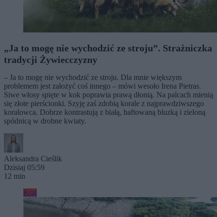
„Ja to mogę nie wychodzić ze stroju”. Strażniczka
tradycji Żywiecczyzny
– Ja to mogę nie wychodzić ze stroju. Dla mnie większym
problemem jest założyć coś innego – mówi wesoło Irena Pietras.
Siwe włosy spięte w kok poprawia prawą dłonią. Na palcach mienią
się złote pierścionki. Szyję zaś zdobią korale z najprawdziwszego
koralowca. Dobrze kontrastują z białą, haftowaną bluzką i zieloną
spódnicą w drobne kwiaty.
Aleksandra Cieślik
Dzisiaj 05:59
12 min
Kraj