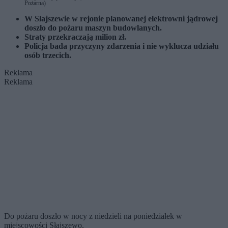
Pożarna)
W Słajszewie w rejonie planowanej elektrowni jądrowej
doszło do pożaru maszyn budowlanych.
Straty przekraczają milion zł.
Policja bada przyczyny zdarzenia i nie wyklucza udziału
osób trzecich.
Reklama
Reklama
Do pożaru doszło w nocy z niedzieli na poniedziałek w
miejscowości Słajszewo.