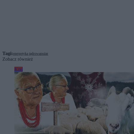
Tagi:
energetyka jądrowa
pożar
Zobacz również
Kraj