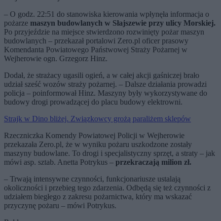
– O godz. 22:51 do stanowiska kierowania wpłynęła informacja o
pożarze
maszyn budowlanych w Słajszewie przy ulicy Morskiej.
Po przyjeździe na miejsce stwierdzono rozwinięty pożar maszyn
budowlanych – przekazał portalowi Zero.pl oficer prasowy
Komendanta Powiatowego Państwowej Straży Pożarnej w
Wejherowie ogn. Grzegorz Hinz.
Dodał, że strażacy ugasili ogień, a w całej akcji gaśniczej brało
udział sześć wozów straży pożarnej. – Dalsze działania prowadzi
policja – poinformował Hinz. Maszyny były wykorzystywane do
budowy drogi prowadzącej do placu budowy elektrowni.
Strajk w Dino bliżej. Związkowcy grożą paraliżem sklepów
Rzeczniczka Komendy Powiatowej Policji w Wejherowie
przekazała Zero.pl, że w wyniku pożaru uszkodzone zostały
maszyny budowlane. To drogi i specjalistyczny sprzęt, a straty – jak
mówi asp. sztab. Anetta Potrykus –
przekraczają milion zł.
– Trwają intensywne czynności, funkcjonariusze ustalają
okoliczności i przebieg tego zdarzenia. Odbędą się też czynności z
udziałem biegłego z zakresu pożarnictwa, który ma wskazać
przyczynę pożaru – mówi Potrykus.