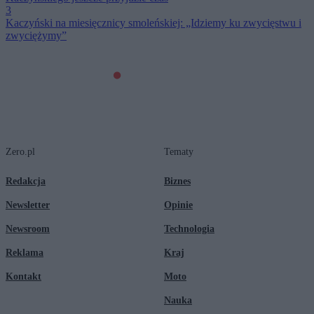
3
Kaczyński na miesięcznicy smoleńskiej: „Idziemy ku zwycięstwu i
zwyciężymy”
Zero.pl
Tematy
Redakcja
Biznes
Newsletter
Opinie
Newsroom
Technologia
Reklama
Kraj
Kontakt
Moto
Nauka