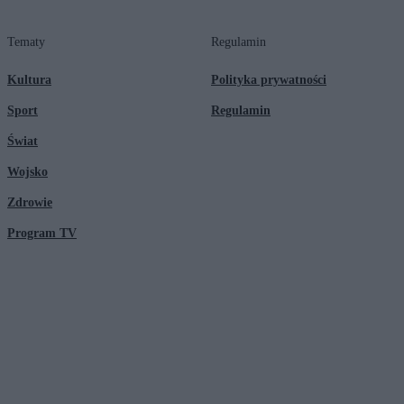
Tematy
Regulamin
Kultura
Polityka prywatności
Sport
Regulamin
Świat
Wojsko
Zdrowie
Program TV
© 2026 Kanał Zero Spółka Akcyjna