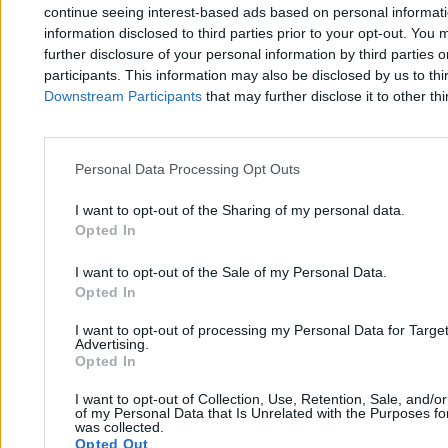
continue seeing interest-based ads based on personal informatio
16 lat od katastrofy smoleńskiej. Ołdakowski: Na
information disclosed to third parties prior to your opt-out. You 
further disclosure of your personal information by third parties 
Lecha Kaczyńskiego jeszcze przyjdzie czas
participants. This information may also be disclosed by us to thi
Downstream Participants
that may further disclose it to other thi
Kasjan Owsianko
10.04.2026
14 min
Personal Data Processing Opt Outs
Kraj
I want to opt-out of the Sharing of my personal data.
Opted In
I want to opt-out of the Sale of my Personal Data.
Opted In
I want to opt-out of processing my Personal Data for Targe
Advertising.
Opted In
I want to opt-out of Collection, Use, Retention, Sale, and/o
of my Personal Data that Is Unrelated with the Purposes for
was collected.
Opted Out