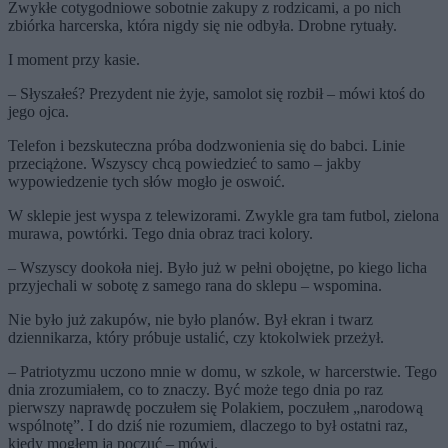
Zwykłe cotygodniowe sobotnie zakupy z rodzicami, a po nich
zbiórka harcerska, która nigdy się nie odbyła. Drobne rytuały.
I moment przy kasie.
– Słyszałeś? Prezydent nie żyje, samolot się rozbił – mówi ktoś do
jego ojca.
Telefon i bezskuteczna próba dodzwonienia się do babci. Linie
przeciążone. Wszyscy chcą powiedzieć to samo – jakby
wypowiedzenie tych słów mogło je oswoić.
W sklepie jest wyspa z telewizorami. Zwykle gra tam futbol, zielona
murawa, powtórki. Tego dnia obraz traci kolory.
– Wszyscy dookoła niej. Było już w pełni obojętne, po kiego licha
przyjechali w sobotę z samego rana do sklepu – wspomina.
Nie było już zakupów, nie było planów. Był ekran i twarz
dziennikarza, który próbuje ustalić, czy ktokolwiek przeżył.
– Patriotyzmu uczono mnie w domu, w szkole, w harcerstwie. Tego
dnia zrozumiałem, co to znaczy. Być może tego dnia po raz
pierwszy naprawdę poczułem się Polakiem, poczułem „narodową
wspólnotę”. I do dziś nie rozumiem, dlaczego to był ostatni raz,
kiedy mogłem ją poczuć – mówi.