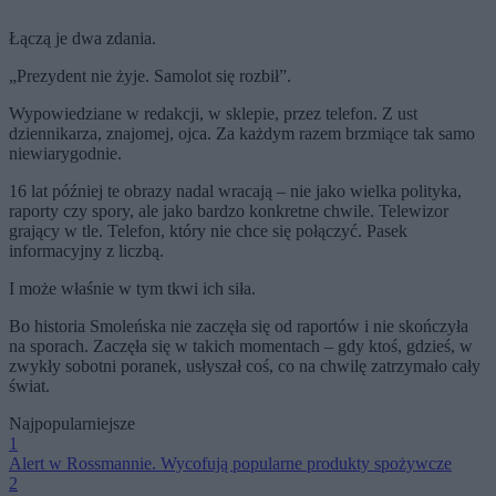
Łączą je dwa zdania.
„Prezydent nie żyje. Samolot się rozbił”.
Wypowiedziane w redakcji, w sklepie, przez telefon. Z ust
dziennikarza, znajomej, ojca. Za każdym razem brzmiące tak samo
niewiarygodnie.
16 lat później te obrazy nadal wracają – nie jako wielka polityka,
raporty czy spory, ale jako bardzo konkretne chwile. Telewizor
grający w tle. Telefon, który nie chce się połączyć. Pasek
informacyjny z liczbą.
I może właśnie w tym tkwi ich siła.
Bo historia Smoleńska nie zaczęła się od raportów i nie skończyła
na sporach. Zaczęła się w takich momentach – gdy ktoś, gdzieś, w
zwykły sobotni poranek, usłyszał coś, co na chwilę zatrzymało cały
świat.
Najpopularniejsze
1
Alert w Rossmannie. Wycofują popularne produkty spożywcze
2