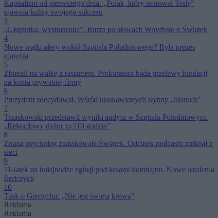
Kapitalizm od pierwszego dnia. „Polak, który uratował Teslę”
ujawnia kulisy swojego sukcesu
3
„Głupiutka, wystraszona”. Burza po słowach Woydyłło o Świątek
4
Nowe wątki afery wokół Szpitala Południowego? Była prezes
ujawnia
5
Zbierali na walkę z rasizmem. Prokuratura bada przelewy fundacji
na konta prywatnej firmy
6
Prezydent zdecydował. Wśród ułaskawionych słynny „Staruch”
7
Trzaskowski przedstawił wyniki audytu w Szpitalu Południowym.
„Rekordowy dyżur to 110 godzin”
8
Znana psycholog zaatakowała Świątek. Odcinek podcastu zniknął z
sieci
9
11-latek na hulajnodze zginął pod kołami kombajnu. Nowe ustalenia
śledczych
10
Tusk o Giertychu: „Nie jest świętą krową”
Reklama
Reklama