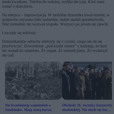
miała kwadrans. Telefon do rodziny, szybka decyzja. Ktoś musi
zostać z dzieckiem.
Na miejscu – improwizacja. W siedzibie dziennika trwał remont, w
pośpiechu zrywano folie malarskie, ludzie siadali gdziekolwiek.
Nikt formalnie nie wezwał zespołu. Wszyscy po prostu się zjawili.
I zaczęły się telefony.
Dziennikarskie odruchy zderzyły się z czymś, czego nie da się
przećwiczyć. Dzwonienie „pod każdy numer” z nadzieją, że ktoś
nie wsiadł do samolotu. Że zaspał. Że zmienił plany. Że wydarzył
się cud.
Nie kwestionuję wspomnień o
Obchody 16. rocznicy katastrofy
Smoleńsku. Mają szarą barwę
smoleńskiej. Nie obyło się bez