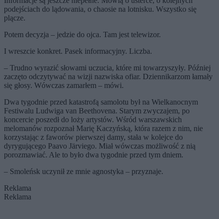
Informacje są jeszcze niepełne. Mówią o usterce, o kolejnych
podejściach do lądowania, o chaosie na lotnisku. Wszystko się
plącze.
Potem decyzja – jedzie do ojca. Tam jest telewizor.
I wreszcie konkret. Pasek informacyjny. Liczba.
– Trudno wyrazić słowami uczucia, które mi towarzyszyły. Później
zaczęto odczytywać na wizji nazwiska ofiar. Dziennikarzom łamały
się głosy. Wówczas zamarłem – mówi.
Dwa tygodnie przed katastrofą samolotu był na Wielkanocnym
Festiwalu Ludwiga van Beethovena. Starym zwyczajem, po
koncercie poszedł do loży artystów. Wśród warszawskich
melomanów rozpoznał Marię Kaczyńską, która razem z nim, nie
korzystając z faworów pierwszej damy, stała w kolejce do
dyrygującego Paavo Järviego. Miał wówczas możliwość z nią
porozmawiać. Ale to było dwa tygodnie przed tym dniem.
– Smoleńsk uczynił ze mnie agnostyka – przyznaje.
Reklama
Reklama