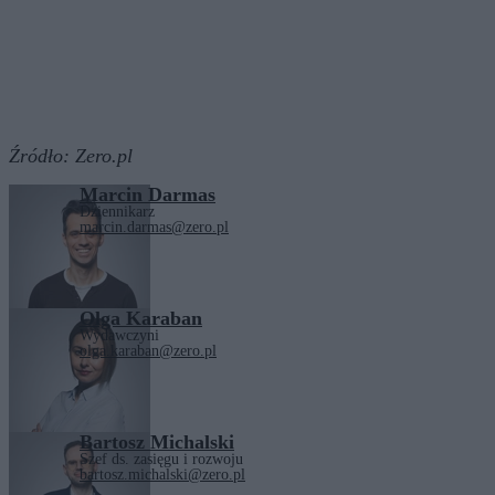
Źródło:
Zero.pl
Marcin Darmas
Dziennikarz
marcin.darmas@zero.pl
Olga Karaban
Wydawczyni
olga.karaban@zero.pl
Bartosz Michalski
Szef ds. zasięgu i rozwoju
bartosz.michalski@zero.pl