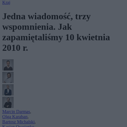
Kraj
Jedna wiadomość, trzy
wspomnienia. Jak
zapamiętaliśmy 10 kwietnia
2010 r.
Marcin Darmas
,
Olga Karaban
,
Bartosz Michalski
,
Kasjan Owsianko