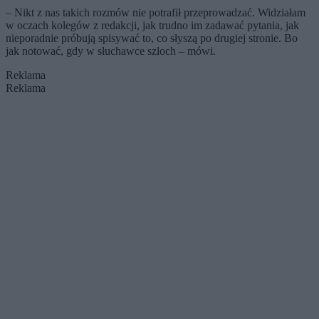
incydentów
– Nikt z nas takich rozmów nie potrafił przeprowadzać. Widziałam
w oczach kolegów z redakcji, jak trudno im zadawać pytania, jak
nieporadnie próbują spisywać to, co słyszą po drugiej stronie. Bo
jak notować, gdy w słuchawce szloch – mówi.
Reklama
Reklama