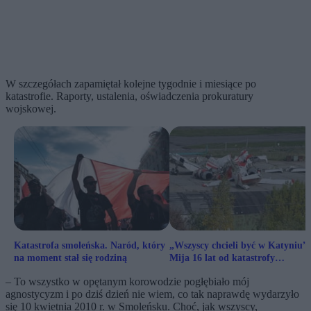
W szczegółach zapamiętał kolejne tygodnie i miesiące po
katastrofie. Raporty, ustalenia, oświadczenia prokuratury
wojskowej.
Katastrofa smoleńska. Naród, który
„Wszyscy chcieli być w Katyniu”.
na moment stał się rodziną
Mija 16 lat od katastrofy
smoleńskiej
– To wszystko w opętanym korowodzie pogłębiało mój
agnostycyzm i po dziś dzień nie wiem, co tak naprawdę wydarzyło
się 10 kwietnia 2010 r. w Smoleńsku. Choć, jak wszyscy,