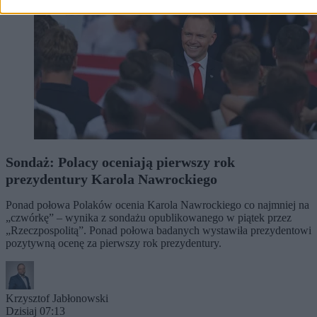
Sondaż: Polacy oceniają pierwszy rok
prezydentury Karola Nawrockiego
Ponad połowa Polaków ocenia Karola Nawrockiego co najmniej na
„czwórkę” – wynika z sondażu opublikowanego w piątek przez
„Rzeczpospolitą”. Ponad połowa badanych wystawiła prezydentowi
pozytywną ocenę za pierwszy rok prezydentury.
Krzysztof Jabłonowski
Dzisiaj 07:13