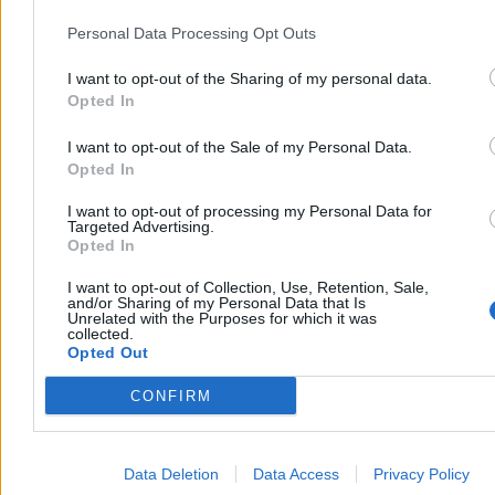
Personal Data Processing Opt Outs
I want to opt-out of the Sharing of my personal data.
„Podobno grad miał nawet wielkość pięści”.
Opted In
Burze przeszły przez Warmię i Mazury
I want to opt-out of the Sale of my Personal Data.
Silne gradobicie uszkodziło w czwartek dachy budynków w
Opted In
Lubominie – poinformowała straż pożarna. W całym regionie
strażacy otrzymali ponad 250 zgłoszeń o zdarzeniach związanych z
I want to opt-out of processing my Personal Data for
pogodą. Jedna osoba została ranna wskutek przewrócenia się
Targeted Advertising.
drzewa na samochód.
Opted In
I want to opt-out of Collection, Use, Retention, Sale,
and/or Sharing of my Personal Data that Is
Unrelated with the Purposes for which it was
Krzysztof Jabłonowski
collected.
Dzisiaj 07:27
Opted Out
4 min
CONFIRM
Kraj
Data Deletion
Data Access
Privacy Policy