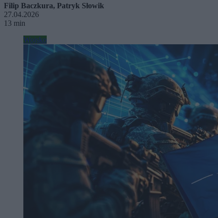
Filip Baczkura
,
Patryk Słowik
27.04.2026
13 min
Wojsko