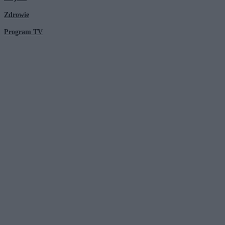
Zdrowie
Program TV
© 2026 Kanał Zero Spółka Akcyjna