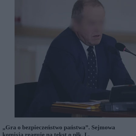
„Gra o bezpieczeństwo państwa”. Sejmowa
komisja reaguje na tekst o płk. L.