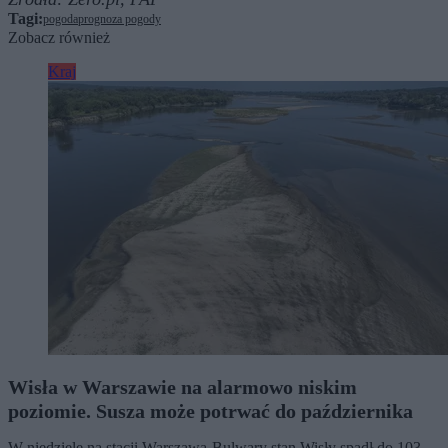
Tagi:
pogoda
prognoza pogody
Zobacz również
Kraj
Wisła w Warszawie na alarmowo niskim
poziomie. Susza może potrwać do października
W niedzielę na stacji Warszawa-Bulwary stan Wisły spadł do 103