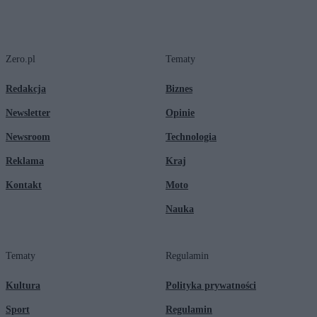
Zero.pl
Tematy
Redakcja
Biznes
Newsletter
Opinie
Newsroom
Technologia
Reklama
Kraj
Kontakt
Moto
Nauka
Tematy
Regulamin
Kultura
Polityka prywatności
Sport
Regulamin