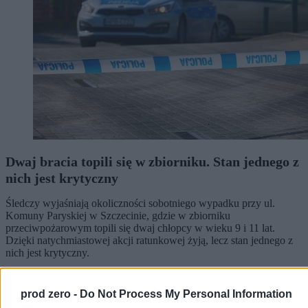
Dwaj bracia topili się w zbiorniku. Stan jednego z
nich jest krytyczny
Śledczy wyjaśniają okoliczności sobotniego wypadku przy ul.
Komuny Paryskiej w Szczecinie, gdzie w zbiorniku
przeciwpożarowym topili się dwaj chłopcy w wieku 9 i 11 lat.
Dzięki natychmiastowej akcji ratunkowej żyją, lecz stan jednego z
nich jest krytyczny.
prod zero -
Do Not Process My Personal Information
Agnieszka Waś-Turecka