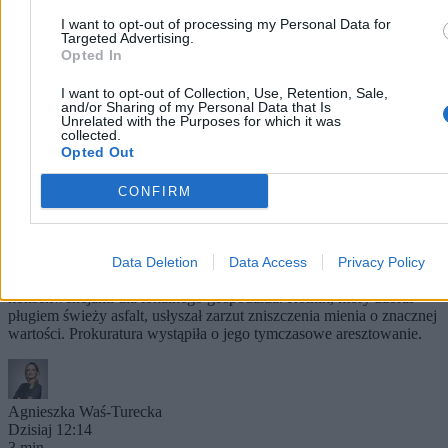
I want to opt-out of processing my Personal Data for
Targeted Advertising.
Opted In
I want to opt-out of Collection, Use, Retention, Sale,
and/or Sharing of my Personal Data that Is
Unrelated with the Purposes for which it was
collected.
Opted Out
CONFIRM
Rolnik zaorał nową drogę. Usłyszał zarzut, grozi
mu do 10 lat więzienia
Uszkodzenie nowo wyremontowanej nawierzchni na ulicy
Data Deletion
Data Access
Privacy Policy
Rybackiej w gliwickiej dzielnicy Ostropa skończyło się surowymi
konsekwencjami dla lokalnego gospodarza. Rolnik, który zaorał
pługiem świeży asfalt, usłyszał zarzut zniszczenia mienia o znacznej
wartości. Prokuratura wystąpiła o jego tymczasowe aresztowanie.
Agnieszka Waś-Turecka
Dzisiaj 12:14
3 min