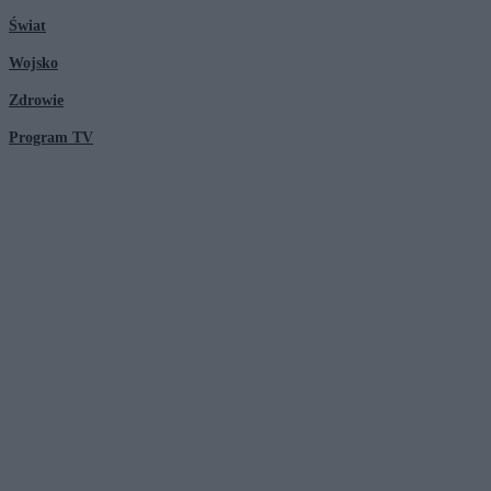
Świat
Wojsko
Zdrowie
Program TV
© 2026 Kanał Zero Spółka Akcyjna