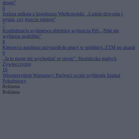
droga”
6
Jeziora znikają z krajobrazu Wielkopolski. „Ludzie dzwonią i
pytają, czy jeszcze istnieją”
7
Konfederacja wyśmiewa obietnicę wyborczą PiS. „Nikt nie
wybierze podróbki”
8
Kierowca autobusu przyszedł do pracy w spódnicy. ZTM go ukarał
9
„Ja to mogę nie wychodzić ze stroju”. Strażniczka tradycji
Żywiecczyzny
10
Wiceprezydent Warszawy: Pacjenci wciąż wybierają Szpital
Południowy
Reklama
Reklama