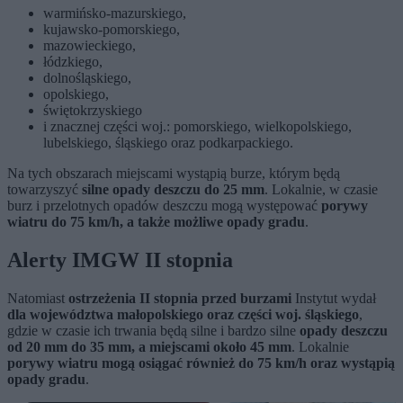
warmińsko-mazurskiego,
kujawsko-pomorskiego,
mazowieckiego,
łódzkiego,
dolnośląskiego,
opolskiego,
świętokrzyskiego
i znacznej części woj.: pomorskiego, wielkopolskiego,
lubelskiego, śląskiego oraz podkarpackiego.
Na tych obszarach miejscami wystąpią burze, którym będą
towarzyszyć
silne opady deszczu do 25 mm
. Lokalnie, w czasie
burz i przelotnych opadów deszczu mogą występować
porywy
wiatru do 75 km/h, a także możliwe opady gradu
.
Alerty IMGW II stopnia
Natomiast
ostrzeżenia II stopnia przed burzami
Instytut wydał
dla województwa małopolskiego oraz części woj. śląskiego
,
gdzie w czasie ich trwania będą silne i bardzo silne
opady deszczu
od 20 mm do 35 mm, a miejscami około 45 mm
. Lokalnie
porywy wiatru mogą osiągać również do 75 km/h oraz wystąpią
opady gradu
.