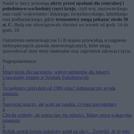
Nadal w mocy pozostają
alerty przed upałami dla centralnej i
południowo-wschodniej części kraju
, czyli woj. mazowieckiego
oraz część województw: łódzkiego, świętokrzyskiego, lubelskiego
oraz podkarpackiego, gdzie
termometry mogą pokazać około 30
st. C.
Będą one obowiązywały również we wtorek od godz. 14 do
godz. 18.
Ostrzeżenia meteorologiczne I i II stopnia przewidują wystąpienie
niebezpiecznych zjawisk meteorologicznych, które mogą
spowodować duże straty materialne oraz zagrożenie zdrowia i życia.
Najpopularniejsze
1
Mniej łóżek dla pacjentów, więcej gabinetów dla lekarzy.
Ujawniamy zmiany w Szpitalu Południowym
2
To najlepszy prezydent od 1989 roku? Jednoznaczny wynik
sondażu
3
Nawrocki niszczy, ale wajb się zgadza. O roku prezydentury
4
Chwila ochłody, ale potem lato nie odpuści. Mamy nową wakacyjną
prognozę
5
Rolnik zaorał świeżo położony asfalt na ulicy. „Twierdzi, że to jego