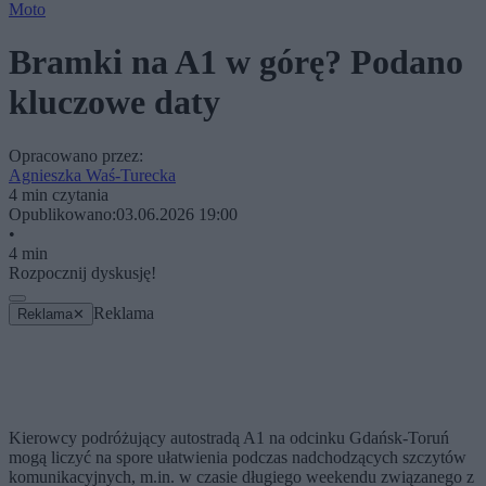
Moto
Bramki na A1 w górę? Podano
kluczowe daty
Opracowano przez:
Agnieszka Waś-Turecka
4 min czytania
Opublikowano:
03.06.2026 19:00
•
4 min
Rozpocznij dyskusję!
Reklama
Reklama
✕
Kierowcy podróżujący autostradą A1 na odcinku Gdańsk-Toruń
mogą liczyć na spore ułatwienia podczas nadchodzących szczytów
komunikacyjnych, m.in. w czasie długiego weekendu związanego z