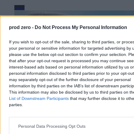
Moto
prod zero -
Do Not Process My Personal Information
If you wish to opt-out of the sale, sharing to third parties, or proce
your personal or sensitive information for targeted advertising by 
please use the below opt-out section to confirm your selection. Pl
that after your opt-out request is processed you may continue see
interest-based ads based on personal information utilized by us or
personal information disclosed to third parties prior to your opt-ou
may separately opt-out of the further disclosure of your personal
information by third parties on the IAB’s list of downstream partici
This information may also be disclosed by us to third parties on t
List of Downstream Participants
that may further disclose it to othe
Noga z gazu zawsze, ale dziś szczególnie. Rusza
parties.
duża policyjna akcja
Kierowcy powinni dziś szczególnie uważać na prędkościomierz. W
piątek 7 sierpnia policja przeprowadzi w całej Polsce akcję
Personal Data Processing Opt Outs
„Prędkość”. Na drogach pojawi się więcej patroli, radiowozów z