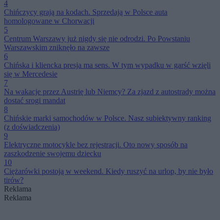
4
Chińczycy grają na kodach. Sprzedają w Polsce auta
homologowane w Chorwacji
5
Centrum Warszawy już nigdy się nie odrodzi. Po Powstaniu
Warszawskim zniknęło na zawsze
6
Chińska i kliencka presja ma sens. W tym wypadku w garść wzięli
się w Mercedesie
7
Na wakacje przez Austrię lub Niemcy? Za zjazd z autostrady można
dostać srogi mandat
8
Chińskie marki samochodów w Polsce. Nasz subiektywny ranking
(z doświadczenia)
9
Elektryczne motocykle bez rejestracji. Oto nowy sposób na
zaszkodzenie swojemu dziecku
10
Ciężarówki postoją w weekend. Kiedy ruszyć na urlop, by nie było
tirów?
Reklama
Reklama