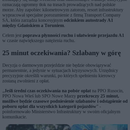
oznaczają ogromny tłok na trasach prowadzących nad polskie
morze. Aby zapobiec kilometrowym zatorom, resort infrastruktury
wypracował specjalne porozumienie z firmą Transport Company
SA, która zarządza koncesyjnym
odcinkiem autostrady A1
między Gdańskiem a Toruniem
.
Celem jest
poprawa płynności ruchu i ułatwienie przejazdu A1
w czasie największego natężenia ruchu.
25 minut oczekiwania? Szlabany w górę
Decyzja o darmowym przejeździe nie będzie obowiązywać
permanentnie, a jedynie w sytuacjach kryzysowych. Urzędnicy
precyzyjnie określili warunki, po których spełnieniu kierowcy
zostaną zwolnieni z opłat.
„
Jeśli średni czas oczekiwania na pobór opłat
na PPO Rusocin,
PPO Nowa Wieś lub SPO Nowe Marzy
przekroczy 25 minut,
możliwe będzie czasowe podniesienie szlabanów i odstąpienie od
poboru opłat dla wszystkich kategorii pojazdów
” -
poinformowało Ministerstwo Infrastruktury w swoim oficjalnym
komunikacie.