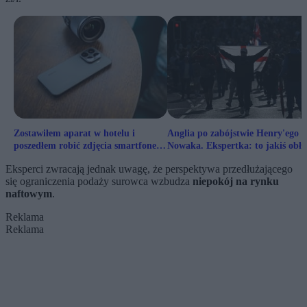
Zostawiłem aparat w hotelu i
Anglia po zabójstwie Henry'ego
poszedłem robić zdjęcia smartfonem.
Nowaka. Ekspertka: to jakiś obłę
Jak mi poszło?
Eksperci zwracają jednak uwagę, że perspektywa przedłużającego
się ograniczenia podaży surowca wzbudza
niepokój na rynku
naftowym
.
Reklama
Reklama