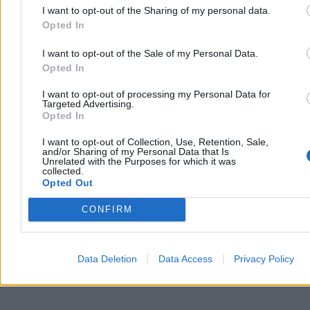
wideorejestratorami i funkcjonariuszy z grup Speed. Kontrole mają
I want to opt-out of the Sharing of my personal data.
koncentrować się na zbyt szybkiej jeździe, ale mandat może grozić
Opted In
także za inne wykroczenia zauważone przez policjantów.
I want to opt-out of the Sale of my Personal Data.
Opted In
Piotr Rodzik
I want to opt-out of processing my Personal Data for
Dzisiaj 08:32
Targeted Advertising.
3 min
Opted In
Reklama
Reklama
I want to opt-out of Collection, Use, Retention, Sale,
and/or Sharing of my Personal Data that Is
Unrelated with the Purposes for which it was
collected.
Opted Out
CONFIRM
Data Deletion
Data Access
Privacy Policy