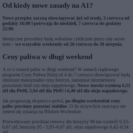
Od kiedy nowe zasady na A1?
Nowe przepisy zaczną obowiązywać już od środy, 3 czerwca od
godziny 16:00 i potrwają do niedzieli, 7 czerwca do godziny
22:00
.
Identyczne procedury będą wdrażane cyklicznie przez cały sezon
letni –
we wszystkie weekendy od 26 czerwca do 30 sierpnia.
Ceny paliwa w długi weekend
A co z cenami paliw w długi weekend? W ramach rządowego
programu Ceny Paliwa Niżej od 4 do 7 czerwca obowiązywać będą
obniżone maksymalne ceny benzyn, natomiast niezmieniony
pozostanie limit cen oleju napędowego.
Nowe stawki wyniosą 6,52
zł/l dla Pb98, 5,94 zł/l dla Pb95 i 6,40 zł/l dla oleju napędowego.
Jak prognozują eksperci e-petrol,
po długim weekendzie ceny
paliw powinny pozostać stabilne
. O ile oczywiście znacząco nie
zmieni się sytuacja na Bliskim Wschodzie.
Przewidywany przedział cenowy dla benzyny 98 ma wynieść 6,53–
6,67 zł/l, benzyny 95 - 5,93–6,07 zł/l, oleju napędowego 6,42–6,54
zł/l.