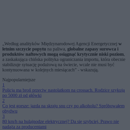
„Według analityków Międzynarodowej Agencji Energetycznej
w
letnim szczycie popytu
na paliwa,
globalne zapasy surowca i
produktów naftowych mogą osiągnąć krytycznie niski poziom
,
a zaskakująca chińska polityka ograniczania importu, która obecnie
stabilizuje sytuację podażową na świecie, wcale nie musi być
kontynuowana w kolejnych miesiącach” - wskazują.
Najpopularniejsze
1
Policja ma broń przeciw nastolatkom na crossach. Rodzice szykują
po 5000 zł od główki
2
Co jest gorsze: jazda na skraju snu czy po alkoholu? Spróbowałem
obydwu
3
80 km/h na hulajnodze elektrycznej? Da się szybciej. Prawo nie
nadąża za producentami