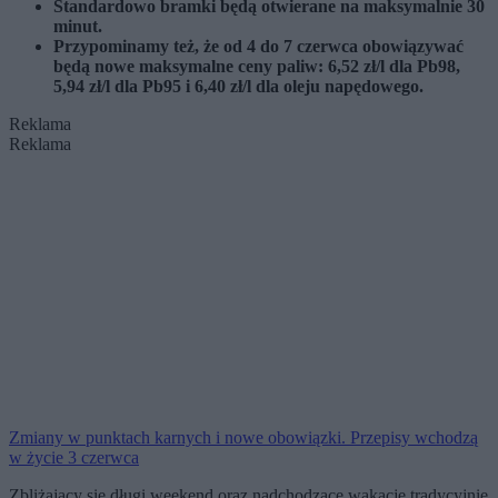
Standardowo bramki będą otwierane na maksymalnie 30
minut.
Przypominamy też, że od 4 do 7 czerwca obowiązywać
będą nowe maksymalne ceny paliw: 6,52 zł/l dla Pb98,
5,94 zł/l dla Pb95 i 6,40 zł/l dla oleju napędowego.
Reklama
Reklama
Zmiany w punktach karnych i nowe obowiązki. Przepisy wchodzą
w życie 3 czerwca
Zbliżający się długi weekend oraz nadchodzące wakacje tradycyjnie