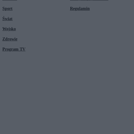
Sport
Regulamin
Świat
Wojsko
Zdrowie
Program TV
© 2026 Kanał Zero Spółka Akcyjna