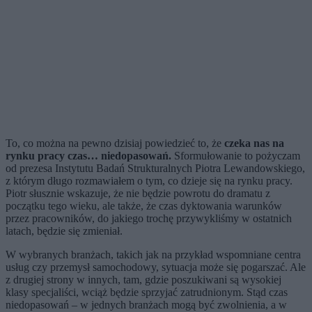
To, co można na pewno dzisiaj powiedzieć to, że
czeka nas na
rynku pracy czas… niedopasowań.
Sformułowanie to pożyczam
od prezesa Instytutu Badań Strukturalnych Piotra Lewandowskiego,
z którym długo rozmawiałem o tym, co dzieje się na rynku pracy.
Piotr słusznie wskazuje, że nie będzie powrotu do dramatu z
początku tego wieku, ale także, że czas dyktowania warunków
przez pracowników, do jakiego trochę przywykliśmy w ostatnich
latach, będzie się zmieniał.
W wybranych branżach, takich jak na przykład wspomniane centra
usług czy przemysł samochodowy, sytuacja może się pogarszać. Ale
z drugiej strony w innych, tam, gdzie poszukiwani są wysokiej
klasy specjaliści, wciąż będzie sprzyjać zatrudnionym. Stąd czas
niedopasowań – w jednych branżach mogą być zwolnienia, a w