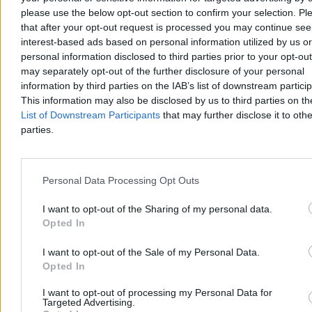
zameldowania), a z drugiej mniejszą liczbę wykreśleń (urzędy
please use the below opt-out section to confirm your selection. Pl
straciły część narzędzi „dyscyplinujących” bezrobotnych, przez co
that after your opt-out request is processed you may continue see
ich wykreślanie z rejestrów jest trudniejsze). To mogło zaburzyć
interest-based ads based on personal information utilized by us or
odczyty bezrobocia rejestrowanego, ciągnąc wskaźnik w górę. Ale
personal information disclosed to third parties prior to your opt-ou
w BAEL też mamy wzrost liczby osób bez pracy.
may separately opt-out of the further disclosure of your personal
Reklama
information by third parties on the IAB’s list of downstream partici
Reklama
This information may also be disclosed by us to third parties on t
List of Downstream Participants
that may further disclose it to othe
parties.
Personal Data Processing Opt Outs
I want to opt-out of the Sharing of my personal data.
Opted In
I want to opt-out of the Sale of my Personal Data.
Opted In
Ministerstwo Rodziny, Pracy i Polityki Społecznej uspokaja, że ten
I want to opt-out of processing my Personal Data for
styczniowy przyrost bezrobotnych, który wywindował wskaźnik do
Targeted Advertising.
dawno nieoglądanych 6 proc., jest mniejszy niż w poprzednich