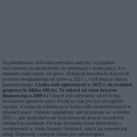
To pokoleniowe doświadczenie każe nam być szczególnie
wyczulonym na jakiekolwiek złe informacje z rynku pracy. A w
ostatnim czasie mamy ich sporo. Wskaźnik bezrobocia skoczył do
poziomu nieoglądanego od czerwca 2021 r., czyli jeszcze okresu
pandemicznego.
Liczba osób zgłoszonych w 2025 r. do zwolnień
grupowych: blisko 100 tys. To rekord od czasu kryzysu
finansowego z 2009 r.!
I nawet jeśli odejmiemy od tej liczby
zwolnienia zgłoszone przez Pocztę to i tak jest ona szczególnie
wysoka. Kolejna zła informacja to liczba osób zarejestrowanych w
urzędach pracy. Ostatnio oglądaliśmy taki jej poziom we wrześniu
2021 r., gdy gospodarka nie funkcjonowała jeszcze na pełnych
obrotach po pandemii. Do tego dochodzą liczne doniesienia o
zwolnieniach w wielu firmach i branżach, takich jak outsourcing
usług. Doprawdy czarnych chmur jest całkiem sporo.