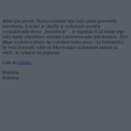
Jedno jest pewne. Trzeba rozumieć lęki ludzi przed powrotem
bezrobocia. A widać je choćby w wykresach trendów
wyszukiwania słowa: „bezrobocie” – w tygodniu 8-14 lutego tego
roku mamy rekordowo wysokie zainteresowanie tym tematem. Zbyt
długo wydobywaliśmy się z otchłani braku pracy i jej bylejakości,
by teraz pozwolić sobie na lekceważące wzruszenie ramion na
wieść, że sytuacja się pogarsza.
Link do
książki.
Reklama
Reklama