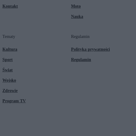
Kontakt
Moto
Nauka
Tematy
Regulamin
Kultura
Polityka prywatności
Sport
Regulamin
Świat
Wojsko
Zdrowie
Program TV
© 2026 Kanał Zero Spółka Akcyjna