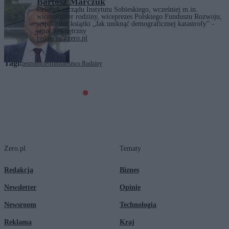
Bartosz Marczuk
Członek zarządu Instytutu Sobieskiego, wcześniej m.in.
wiceminister rodziny, wiceprezes Polskiego Funduszu Rozwoju,
współautor książki „Jak uniknąć demograficznej katastrofy” -
autor zewnętrzny
redakcja@zero.pl
Tagi:
bezrobocie
Ministerstwo Rodziny
Zero.pl
Tematy
Redakcja
Biznes
Newsletter
Opinie
Newsroom
Technologia
Reklama
Kraj