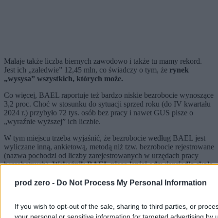
Malaje także liczba biernych zawodowo i także tu mamy rekord.
Jest ich „zaledwie” 12,45 mln, co świadczy o tym, że
rynek
„wysysa” wszystkich, których może.
Co więcej, BAEL raportuje też bardzo niskie bezrobocie wynoszące
3,2 proc. Choć w stosunku do sytuacji sprzed roku (do IV kwartału
2024 r.) przybyło 72 tys. osób bez pracy i nawet GUS pisze o
„wyraźnie wyższej” ich liczbie.
W tym miejscu trzeba wyjaśnić, że bezrobocie według BAEL jest
wyliczane inną, ankietową, metodą niż tzw. bezrobocie rejestrowane
(nazwa pochodzi od liczby zarejestrowanych w urzędach pracy
bezrobotnych).
Wskaźnik BAEL nieco lepiej odzwierciedla skalę
bezrobocia, bo nie jest zniekształcony tymi osobami, które
rejestrują się w urzędach tylko po to, by mieć na przykład
prod zero -
Do Not Process My Personal Information
prawo do leczenia w NFZ.
Trzeba też tutaj wspomnieć o
uchwalonej w czerwcu 2025 r. noweli ustawy o rynku pracy, która
If you wish to opt-out of the sale, sharing to third parties, or proce
mogła spowodować z jednej strony większą liczbę rejestracji w PUP
your personal or sensitive information for targeted advertising by 
(można się zgłaszać do urzędu według miejsca zamieszkania, nie –