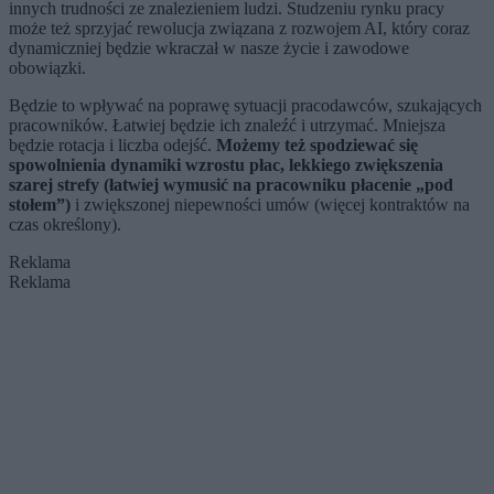
innych trudności ze znalezieniem ludzi. Studzeniu rynku pracy
może też sprzyjać rewolucja związana z rozwojem AI, który coraz
dynamiczniej będzie wkraczał w nasze życie i zawodowe
obowiązki.
Będzie to wpływać na poprawę sytuacji pracodawców, szukających
pracowników. Łatwiej będzie ich znaleźć i utrzymać. Mniejsza
będzie rotacja i liczba odejść.
Możemy też spodziewać się
spowolnienia dynamiki wzrostu płac, lekkiego zwiększenia
szarej strefy (łatwiej wymusić na pracowniku płacenie „pod
stołem”)
i zwiększonej niepewności umów (więcej kontraktów na
czas określony).
Reklama
Reklama