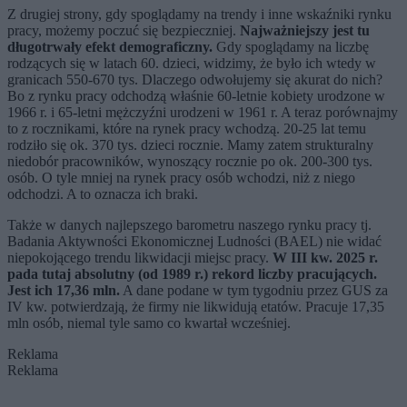
Z drugiej strony, gdy spoglądamy na trendy i inne wskaźniki rynku
pracy, możemy poczuć się bezpieczniej.
Najważniejszy jest tu
długotrwały efekt demograficzny.
Gdy spoglądamy na liczbę
rodzących się w latach 60. dzieci, widzimy, że było ich wtedy w
granicach 550-670 tys. Dlaczego odwołujemy się akurat do nich?
Bo z rynku pracy odchodzą właśnie 60-letnie kobiety urodzone w
1966 r. i 65-letni mężczyźni urodzeni w 1961 r. A teraz porównajmy
to z rocznikami, które na rynek pracy wchodzą. 20-25 lat temu
rodziło się ok. 370 tys. dzieci rocznie. Mamy zatem strukturalny
niedobór pracowników, wynoszący rocznie po ok. 200-300 tys.
osób. O tyle mniej na rynek pracy osób wchodzi, niż z niego
odchodzi. A to oznacza ich braki.
Także w danych najlepszego barometru naszego rynku pracy tj.
Badania Aktywności Ekonomicznej Ludności (BAEL) nie widać
niepokojącego trendu likwidacji miejsc pracy.
W III kw. 2025 r.
pada tutaj absolutny (od 1989 r.) rekord liczby pracujących.
Jest ich 17,36 mln.
A dane podane w tym tygodniu przez GUS za
IV kw. potwierdzają, że firmy nie likwidują etatów. Pracuje 17,35
mln osób, niemal tyle samo co kwartał wcześniej.
Reklama
Reklama