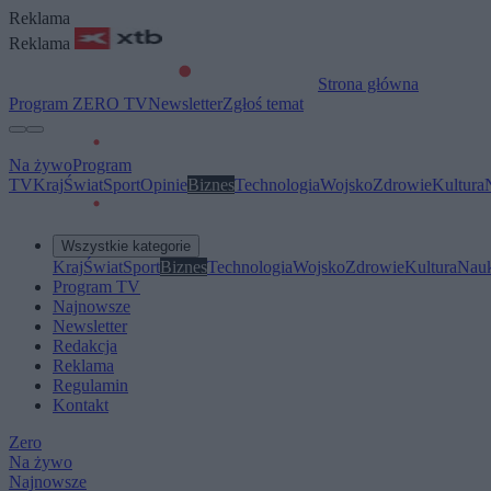
Reklama
Reklama
Strona główna
Program ZERO TV
Newsletter
Zgłoś temat
Na żywo
Program
TV
Kraj
Świat
Sport
Opinie
Biznes
Technologia
Wojsko
Zdrowie
Kultura
Wszystkie kategorie
Kraj
Świat
Sport
Biznes
Technologia
Wojsko
Zdrowie
Kultura
Nau
Program TV
Najnowsze
Newsletter
Redakcja
Reklama
Regulamin
Kontakt
Zero
Na żywo
Najnowsze