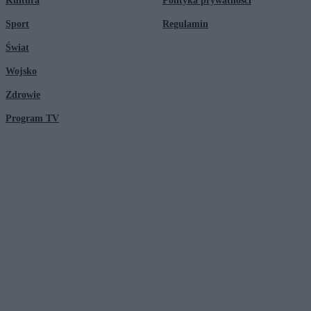
Kultura
Polityka prywatności
Sport
Regulamin
Świat
Wojsko
Zdrowie
Program TV
© 2026 Kanał Zero Spółka Akcyjna