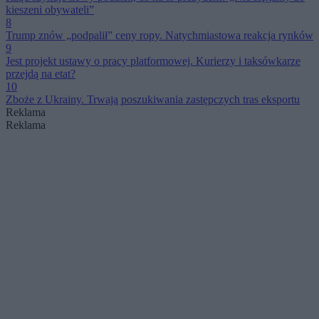
kieszeni obywateli”
8
Trump znów „podpalił” ceny ropy. Natychmiastowa reakcja rynków
9
Jest projekt ustawy o pracy platformowej. Kurierzy i taksówkarze
przejdą na etat?
10
Zboże z Ukrainy. Trwają poszukiwania zastępczych tras eksportu
Reklama
Reklama