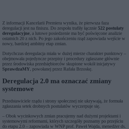
Z informacji Kancelarii Premiera wynika, że pierwsza faza
deregulacji jest na finiszu. Do zespołu trafiły łącznie
522 postulaty
deregulacyjne
, a lutowe posiedzenie ma być poświęcone analizie
ostatnich 20 z nich. Po jego zakończeniu rząd zapowiada wejście w
nowy, bardziej ambitny etap zmian.
Dotychczas deregulacja miała w dużej mierze charakter punktowy –
obejmowała pojedyncze przepisy i procedury zgłaszane głównie
przez środowiska przedsiębiorców skupione wokół inicjatywy
SprawdzaMY
, powołanej przez Rafała Brzoskę.
Deregulacja 2.0 ma oznaczać zmiany
systemowe
Przedstawiciele rządu i strony społecznej nie ukrywają, że formuła
zgłaszania setek drobnych postulatów wyczerpuje się.
– Obok wycinkowych zmian pracujemy nad dużymi projektami i
systemowymi reformami, których szczegóły poznamy po przejściu
do etapu 2.0 – zapowiada w WNP prof. Paweł Wajda, menedżer ds.