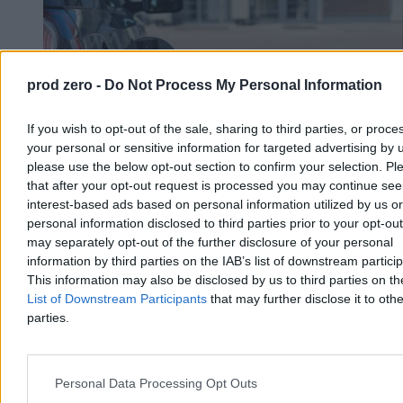
prod zero -
Do Not Process My Personal Information
If you wish to opt-out of the sale, sharing to third parties, or proce
your personal or sensitive information for targeted advertising by 
please use the below opt-out section to confirm your selection. Pl
that after your opt-out request is processed you may continue see
interest-based ads based on personal information utilized by us or
Rekord cenowy diesla w Polsce. W nasze portfele
personal information disclosed to third parties prior to your opt-ou
uderzają już dwie wojny
may separately opt-out of the further disclosure of your personal
information by third parties on the IAB’s list of downstream partici
„Olej napędowy nigdy jeszcze w historii notowań nie był tak drogi”
This information may also be disclosed by us to third parties on t
– alarmują analitycy portalu e-petrol. Benzyna 95 jest z kolei
List of Downstream Participants
that may further disclose it to othe
najdroższa od początku roku. Za drożyzną na stacjach stoi już nie
parties.
tylko wojna na Bliskim Wschodzie, ale też ataki na rosyjskie
rafinerie i statki, które przeprowadzają broniący się przed agresorem
Ukraińcy. Marże rafineryjne mocno rosną na całym świecie.
Personal Data Processing Opt Outs