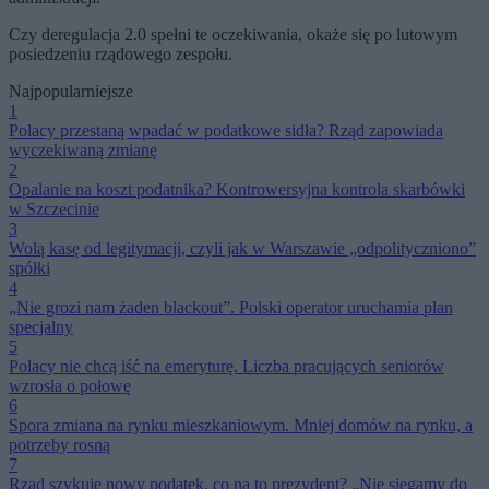
Czy deregulacja 2.0 spełni te oczekiwania, okaże się po lutowym
posiedzeniu rządowego zespołu.
Najpopularniejsze
1
Polacy przestaną wpadać w podatkowe sidła? Rząd zapowiada
wyczekiwaną zmianę
2
Opalanie na koszt podatnika? Kontrowersyjna kontrola skarbówki
w Szczecinie
3
Wolą kasę od legitymacji, czyli jak w Warszawie „odpolityczniono”
spółki
4
„Nie grozi nam żaden blackout”. Polski operator uruchamia plan
specjalny
5
Polacy nie chcą iść na emeryturę. Liczba pracujących seniorów
wzrosła o połowę
6
Spora zmiana na rynku mieszkaniowym. Mniej domów na rynku, a
potrzeby rosną
7
Rząd szykuje nowy podatek, co na to prezydent? „Nie sięgamy do