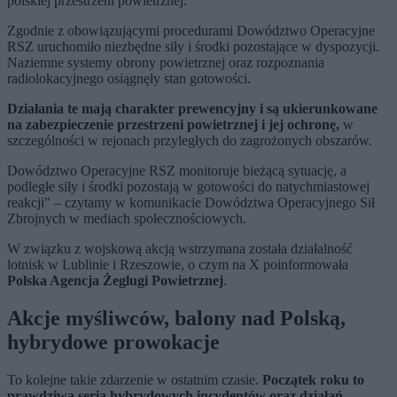
polskiej przestrzeni powietrznej.
Zgodnie z obowiązującymi procedurami Dowództwo Operacyjne
RSZ uruchomiło niezbędne siły i środki pozostające w dyspozycji.
Naziemne systemy obrony powietrznej oraz rozpoznania
radiolokacyjnego osiągnęły stan gotowości.
Działania te mają charakter prewencyjny i są ukierunkowane
na zabezpieczenie przestrzeni powietrznej i jej ochronę,
w
szczególności w rejonach przyległych do zagrożonych obszarów.
Dowództwo Operacyjne RSZ monitoruje bieżącą sytuację, a
podległe siły i środki pozostają w gotowości do natychmiastowej
reakcji" – czytamy w komunikacie Dowództwa Operacyjnego Sił
Zbrojnych w mediach społecznościowych.
W związku z wojskową akcją wstrzymana została działalność
lotnisk w Lublinie i Rzeszowie, o czym na X poinformowała
Polska Agencja Żeglugi Powietrznej
.
Akcje myśliwców, balony nad Polską,
hybrydowe prowokacje
To kolejne takie zdarzenie w ostatnim czasie.
Początek roku to
prawdziwa seria hybrydowych incydentów oraz działań