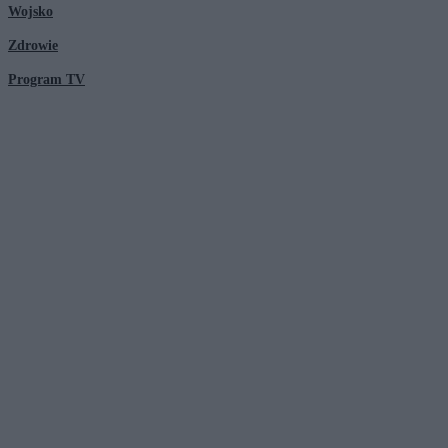
Wojsko
Zdrowie
Program TV
© 2026 Kanał Zero Spółka Akcyjna