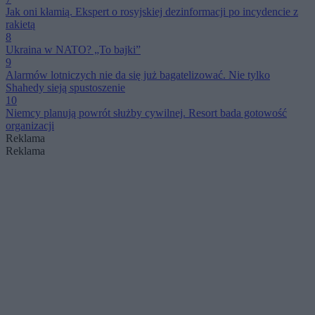
Jak oni kłamią. Ekspert o rosyjskiej dezinformacji po incydencie z
rakietą
8
Ukraina w NATO? „To bajki”
9
Alarmów lotniczych nie da się już bagatelizować. Nie tylko
Shahedy sieją spustoszenie
10
Niemcy planują powrót służby cywilnej. Resort bada gotowość
organizacji
Reklama
Reklama