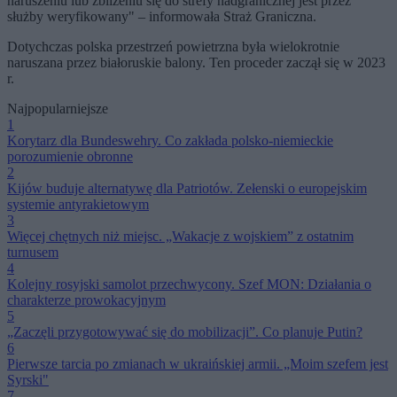
naruszeniu lub zbliżeniu się do strefy nadgranicznej jest przez
służby weryfikowany" – informowała Straż Graniczna.
Dotychczas polska przestrzeń powietrzna była wielokrotnie
naruszana przez białoruskie balony. Ten proceder zaczął się w 2023
r.
Najpopularniejsze
1
Korytarz dla Bundeswehry. Co zakłada polsko-niemieckie
porozumienie obronne
2
Kijów buduje alternatywę dla Patriotów. Zełenski o europejskim
systemie antyrakietowym
3
Więcej chętnych niż miejsc. „Wakacje z wojskiem” z ostatnim
turnusem
4
Kolejny rosyjski samolot przechwycony. Szef MON: Działania o
charakterze prowokacyjnym
5
„Zaczęli przygotowywać się do mobilizacji”. Co planuje Putin?
6
Pierwsze tarcia po zmianach w ukraińskiej armii. „Moim szefem jest
Syrski"
7