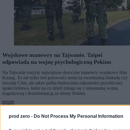
Wojskowe manewry na Tajwanie. Taipei
odpowiada na wojnę psychologiczną Pekinu
Na Tajwanie ruszyły największe doroczne manewry wojskowe Han
Kuang. To nie tylko test gotowości armii na ewentualną blokadę czy
inwazję Chin, ale także próba budowania odporności psychicznej
społeczeństwa, które na co dzień zmaga się z nieustanną wojną
kognitywną i dezinformacją ze strony Pekinu.
Tomasz Pałasz
prod zero -
Do Not Process My Personal Information
05.08.2026
5 min