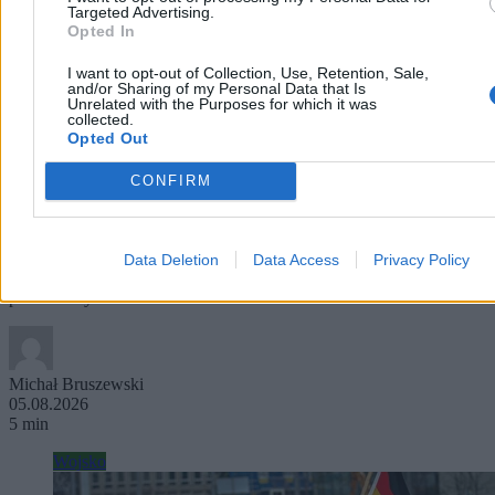
Targeted Advertising.
Opted In
I want to opt-out of Collection, Use, Retention, Sale,
and/or Sharing of my Personal Data that Is
Unrelated with the Purposes for which it was
collected.
Opted Out
Alarmów lotniczych nie da się już bagatelizować.
CONFIRM
Nie tylko Shahedy sieją spustoszenie
Czasy kiedy pomimo syren lotniczych ludzie siedzieli w kawiarni i
bagatelizowali zagrożenie się skończyły. Rosja stawia na pociski
Data Deletion
Data Access
Privacy Policy
balistyczne, a to sprawia, że ignorowanie syren alarmowych
przestało być możliwe.
Michał Bruszewski
05.08.2026
5 min
Wojsko