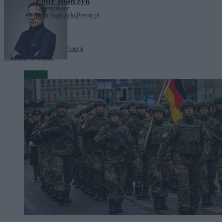
Piotr Białczyk
Dziennikarz
piotr.bialczyk@zero.pl
Tagi:
Emmanuel Macron
Francja
Zobacz również
Wojsko