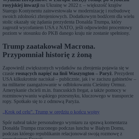
rosyjskiej inwazji
na Ukrainę w 2022 r. – większość krajów
Starego Kontynentu zainwestowała w modernizację i rozbudowę
swoich zdolności zbrojeniowych. Dodatkowym bodźcem dla wielu
stolic okazały się żądania prezydenta Donalda Trumpa, który
zagroził wycofaniem USA z NATO, jeśli odpowiedni procentowy
poziom w stosunku do PKB danego kraju nie zostanie spełniony.
Trump zaatakował Macrona.
Przypomniał historię z żoną
Zapowiedź zwiększonych wydatków na zbrojenia pojawia się w
czasie
rosnących napięć na linii Waszyngton – Paryż
. Prezydent
USA kilkukrotnie naciskał – publicznie, jak i w zaciszu gabinetów –
na militarne zaangażowanie w odblokowaniu Cieśniny Ormuz.
Amerykanie chcieli m.in. francuskich fregat, a także pomocy w
rozminowywaniu wąskiego przesmyku, kluczowego w transporcie
ropy. Spotkało się to z odmową Paryża.
„Krok od celu”. Trump w orędziu o końcu wojny
Spór nabrał także personalnego wymiaru za sprawą komentarza
Donalda Trumpa rzuconego podczas lunchu w Białym Domu,
podczas którego republikanin relacjonował swoją rozmowę z