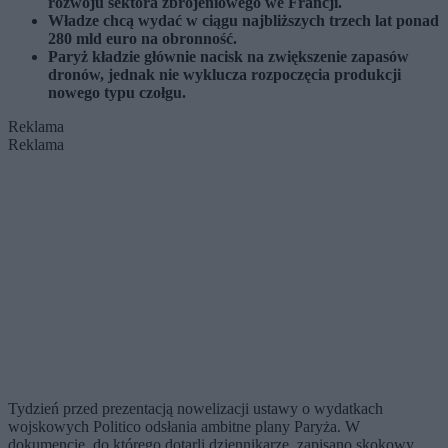
rozwoju sektora zbrojeniowego we Francji.
Władze chcą wydać w ciągu najbliższych trzech lat ponad
280 mld euro na obronność.
Paryż kładzie głównie nacisk na zwiększenie zapasów
dronów, jednak nie wyklucza rozpoczęcia produkcji
nowego typu czołgu.
Reklama
Reklama
Tydzień przed prezentacją nowelizacji ustawy o wydatkach
wojskowych Politico odsłania ambitne plany Paryża. W
dokumencie, do którego dotarli dziennikarze, zapisano skokowy