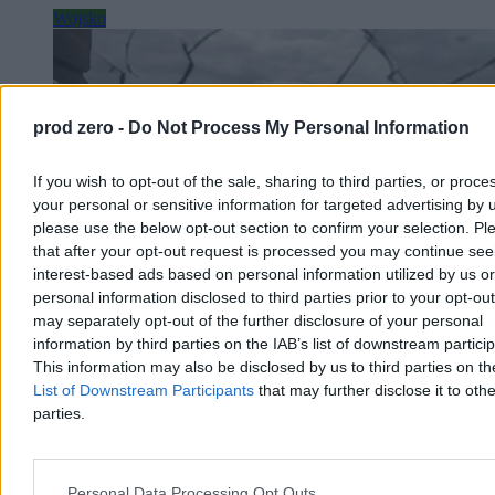
Wojsko
prod zero -
Do Not Process My Personal Information
If you wish to opt-out of the sale, sharing to third parties, or proce
your personal or sensitive information for targeted advertising by 
please use the below opt-out section to confirm your selection. Pl
that after your opt-out request is processed you may continue see
interest-based ads based on personal information utilized by us or
personal information disclosed to third parties prior to your opt-ou
may separately opt-out of the further disclosure of your personal
information by third parties on the IAB’s list of downstream partici
Alarmów lotniczych nie da się już bagatelizować.
This information may also be disclosed by us to third parties on t
List of Downstream Participants
that may further disclose it to othe
Nie tylko Shahedy sieją spustoszenie
parties.
Czasy kiedy pomimo syren lotniczych ludzie siedzieli w kawiarni i
bagatelizowali zagrożenie się skończyły. Rosja stawia na pociski
balistyczne, a to sprawia, że ignorowanie syren alarmowych
przestało być możliwe.
Personal Data Processing Opt Outs