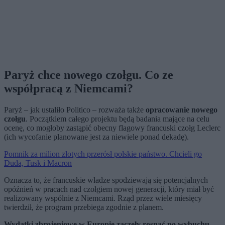
Paryż chce nowego czołgu. Co ze
współpracą z Niemcami?
Paryż – jak ustaliło Politico – rozważa także
opracowanie nowego
czołgu
. Początkiem całego projektu będą badania mające na celu
ocenę, co mogłoby zastąpić obecny flagowy francuski czołg Leclerc
(ich wycofanie planowane jest za niewiele ponad dekadę).
Pomnik za milion złotych przerósł polskie państwo. Chcieli go
Duda, Tusk i Macron
Oznacza to, że francuskie władze spodziewają się potencjalnych
opóźnień w pracach nad czołgiem nowej generacji, który miał być
realizowany wspólnie z Niemcami. Rząd przez wiele miesięcy
twierdził, że program przebiega zgodnie z planem.
Wydatki zbrojeniowe w Europie zaczęły rosnąć po wybuchu