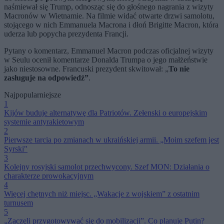
naśmiewał się Trump, odnosząc się do głośnego nagrania z wizyty
Macronów w Wietnamie. Na filmie widać otwarte drzwi samolotu,
stojącego w nich Emmanuela Macrona i dłoń Brigitte Macron, która
uderza lub popycha prezydenta Francji.
Pytany o komentarz, Emmanuel Macron podczas oficjalnej wizyty
w Seulu ocenił komentarze Donalda Trumpa o jego małżeństwie
jako niestosowne. Francuski prezydent skwitował: „
To nie
zasługuje na odpowiedź”
.
Najpopularniejsze
1
Kijów buduje alternatywę dla Patriotów. Zełenski o europejskim
systemie antyrakietowym
2
Pierwsze tarcia po zmianach w ukraińskiej armii. „Moim szefem jest
Syrski"
3
Kolejny rosyjski samolot przechwycony. Szef MON: Działania o
charakterze prowokacyjnym
4
Więcej chętnych niż miejsc. „Wakacje z wojskiem” z ostatnim
turnusem
5
„Zaczęli przygotowywać się do mobilizacji”. Co planuje Putin?