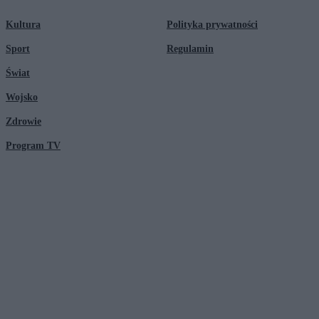
Kultura
Polityka prywatności
Sport
Regulamin
Świat
Wojsko
Zdrowie
Program TV
© 2026 Kanał Zero Spółka Akcyjna