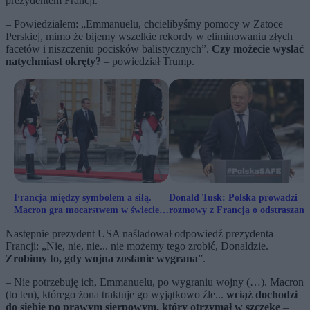
prezydentem Francji.
– Powiedziałem: „Emmanuelu, chcielibyśmy pomocy w Zatoce
Perskiej, mimo że bijemy wszelkie rekordy w eliminowaniu złych
facetów i niszczeniu pocisków balistycznych”.
Czy możecie wysłać
natychmiast okręty?
– powiedział Trump.
Francja między symbolem a siłą.
Donald Tusk: Polska prowadzi
Macron gra mocarstwem w świecie,
rozmowy z Francją o odstraszani
który się zmienił
jądrowym
Następnie prezydent USA naśladował odpowiedź prezydenta
Francji: „Nie, nie, nie... nie możemy tego zrobić, Donaldzie.
Zrobimy to, gdy wojna zostanie wygrana
”.
– Nie potrzebuję ich, Emmanuelu, po wygraniu wojny (…). Macron
(to ten), którego żona traktuje go wyjątkowo źle...
wciąż dochodzi
do siebie po prawym sierpowym, który otrzymał w szczękę
–