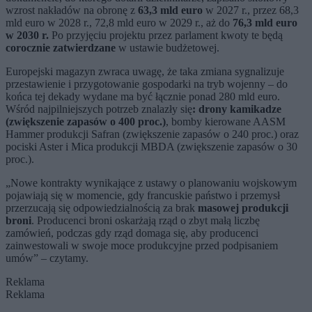
wzrost nakładów na obronę z
63,3 mld euro
w 2027 r., przez 68,3
mld euro w 2028 r., 72,8 mld euro w 2029 r., aż do
76,3 mld euro
w 2030 r.
Po przyjęciu projektu przez parlament kwoty te będą
corocznie zatwierdzane
w ustawie budżetowej.
Europejski magazyn zwraca uwagę, że taka zmiana sygnalizuje
przestawienie i przygotowanie gospodarki na tryb wojenny – do
końca tej dekady wydane ma być łącznie ponad 280 mld euro.
Wśród najpilniejszych potrzeb znalazły się
: drony kamikadze
(zwiększenie zapasów o 400 proc.)
, bomby kierowane AASM
Hammer produkcji Safran (zwiększenie zapasów o 240 proc.) oraz
pociski Aster i Mica produkcji MBDA (zwiększenie zapasów o 30
proc.).
„Nowe kontrakty wynikające z ustawy o planowaniu wojskowym
pojawiają się w momencie, gdy francuskie państwo i przemysł
przerzucają się odpowiedzialnością za brak
masowej produkcji
broni
. Producenci broni oskarżają rząd o zbyt małą liczbę
zamówień, podczas gdy rząd domaga się, aby producenci
zainwestowali w swoje moce produkcyjne przed podpisaniem
umów” – czytamy.
Reklama
Reklama