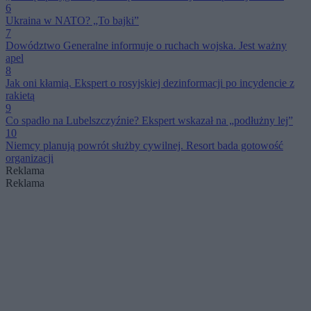
6
Ukraina w NATO? „To bajki”
7
Dowództwo Generalne informuje o ruchach wojska. Jest ważny
apel
8
Jak oni kłamią. Ekspert o rosyjskiej dezinformacji po incydencie z
rakietą
9
Co spadło na Lubelszczyźnie? Ekspert wskazał na „podłużny lej”
10
Niemcy planują powrót służby cywilnej. Resort bada gotowość
organizacji
Reklama
Reklama