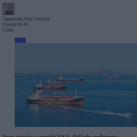
Agnieszka Waś-Turecka
Dzisiaj 08:43
3 min
Świat
Iran stawia warunki USA. Od ich spełnienia