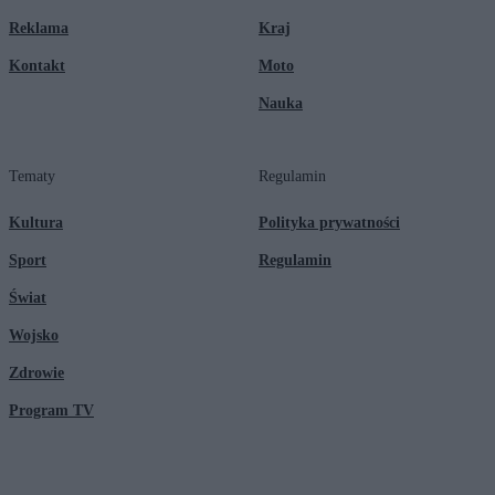
Reklama
Kraj
Kontakt
Moto
Nauka
Tematy
Regulamin
Kultura
Polityka prywatności
Sport
Regulamin
Świat
Wojsko
Zdrowie
Program TV
© 2026 Kanał Zero Spółka Akcyjna