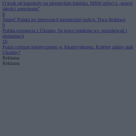
O krok od katastrofy na niemieckim lotnisku. MSW mówi o „nowej
jakości zagrożenia”
8
Śmierć Polaka po interwencji niemieckiej policji. Trwa śledztwo
9
Polska rozmawia z Ukrainą. Są nowe ustalenia ws. poszukiwań i
ekshumacji
10
Pożar centrum logistycznego w Jekaterynburgu. Kolejny udany atak
Ukrainy?
Reklama
Reklama