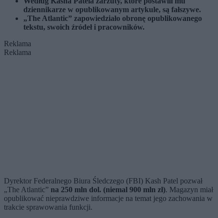
Według Kasha Patela zarzuty, które postawili mu
dziennikarze w opublikowanym artykule, są fałszywe.
„The Atlantic” zapowiedziało obronę opublikowanego
tekstu, swoich źródeł i pracowników.
Reklama
Reklama
Dyrektor Federalnego Biura Śledczego (FBI) Kash Patel pozwał
„The Atlantic”
na 250 mln dol. (niemal 900 mln zł)
. Magazyn miał
opublikować nieprawdziwe informacje na temat jego zachowania w
trakcie sprawowania funkcji.