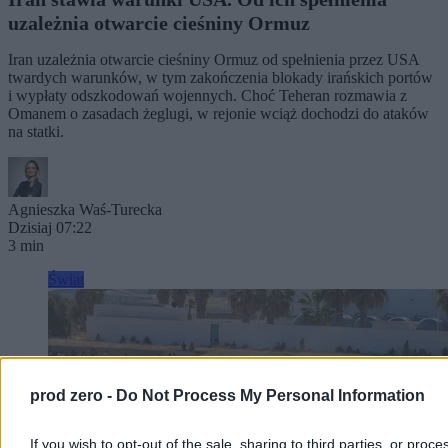
uzależnia otwarcie cieśniny Ormuz
Iran uzależnia otwarcie cieśniny Ormuz od spełnienia przez USA
twardych warunków, w tym zakończenia blokady irańskich portów
i wypłaty odszkodowań wojennych. Choć Teheran rozmawia z
Omanem o zasadach żeglugi, w rejonie wciąż dochodzi do ataków
na statki.
Agnieszka Waś-Turecka
Dzisiaj 07:22
3 min
Świat
prod zero -
Do Not Process My Personal Information
If you wish to opt-out of the sale, sharing to third parties, or proce