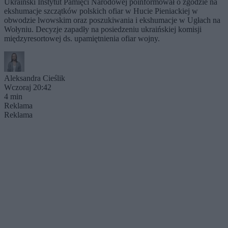
Ukraiński Instytut Pamięci Narodowej poinformował o zgodzie na
ekshumacje szczątków polskich ofiar w Hucie Pieniackiej w
obwodzie lwowskim oraz poszukiwania i ekshumacje w Ugłach na
Wołyniu. Decyzje zapadły na posiedzeniu ukraińskiej komisji
międzyresortowej ds. upamiętnienia ofiar wojny.
Aleksandra Cieślik
Wczoraj 20:42
4 min
Reklama
Reklama