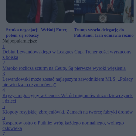
Sztuka negocjacji. Wciśnij Enter,
Trump wysyła delegację do
potem się zobaczy
Pakistanu. Iran odmawia rozmó
Najpopularniejsze
1
Debiut Lewandowskiego w Leagues Cup. Trener gości wyrzucony
z boiska
2
Maroko rozlicza szturm na Ceutę. Są pierwsze wyroki więzienia
3
Lewandowski może zostać najlepszym zawodnikiem MLS. „Polacy
nie wiedzą, o czym mówią”
4
Kryzys migracyjny w Ceucie. Wśród migrantów dużo dziewczynek
i dzieci
5
Kłopoty rosyjskiej zbrojeniówki. Zamach na twórcę fabryki dronów
6
Kasparow ostro o Putinie: wróg każdego normalnego, wolnego
człowieka
7