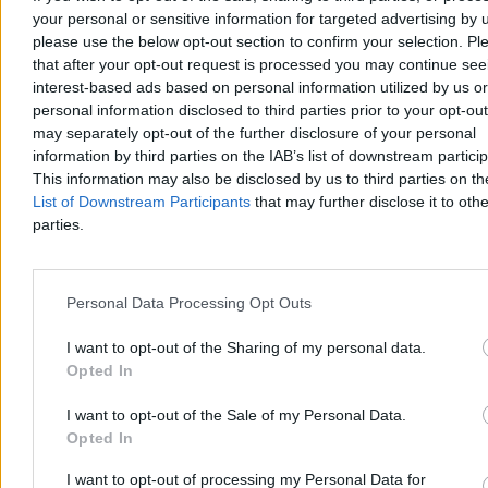
your personal or sensitive information for targeted advertising by 
please use the below opt-out section to confirm your selection. Pl
that after your opt-out request is processed you may continue see
interest-based ads based on personal information utilized by us or
personal information disclosed to third parties prior to your opt-ou
may separately opt-out of the further disclosure of your personal
information by third parties on the IAB’s list of downstream partici
Tysiące migrantów koczują przy granicy z Ceutą.
This information may also be disclosed by us to third parties on t
Ryzyko kolejnego szturmu?
List of Downstream Participants
that may further disclose it to othe
parties.
Marokańskie służby zatrzymały już ponad sto osób zamieszanych w
ostatnie wydarzenia w Ceucie. Mimo masowych aresztowań przy
granicy wciąż koczują tysiące migrantów, a bilans śmiertelnych ofiar
szturmu pozostaje sporny.
Personal Data Processing Opt Outs
I want to opt-out of the Sharing of my personal data.
Agnieszka Waś-Turecka
Opted In
Dzisiaj 06:52
3 min
I want to opt-out of the Sale of my Personal Data.
Reklama
Opted In
Reklama
I want to opt-out of processing my Personal Data for