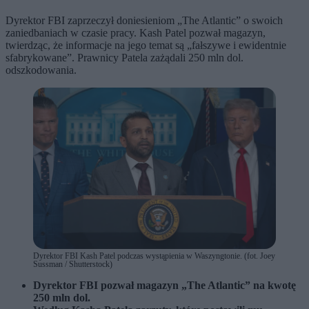
Dyrektor FBI zaprzeczył doniesieniom „The Atlantic” o swoich
zaniedbaniach w czasie pracy. Kash Patel pozwał magazyn,
twierdząc, że informacje na jego temat są „fałszywe i ewidentnie
sfabrykowane”. Prawnicy Patela zażądali 250 mln dol.
odszkodowania.
Dyrektor FBI Kash Patel podczas wystąpienia w Waszyngtonie. (fot. Joey
Sussman / Shutterstock)
Dyrektor FBI pozwał magazyn „The Atlantic” na kwotę
250 mln dol.