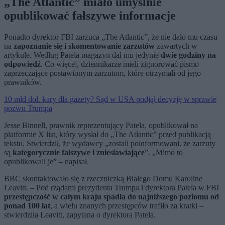
„The Atlantic” miało umyślnie
opublikować fałszywe informacje
Ponadto dyrektor FBI zarzuca „The Atlantic”, że nie dało mu czasu
na
zapoznanie się i skomentowanie zarzutów
zawartych w
artykule. Według Patela magazyn dał mu jedynie
dwie godziny na
odpowiedź
. Co więcej, dziennikarze mieli zignorować pismo
zaprzeczające postawionym zarzutom, które otrzymali od jego
prawników.
10 mld dol. kary dla gazety? Sąd w USA podjął decyzję w sprawie
pozwu Trumpa
Jesse Binnell, prawnik reprezentujący Patela, opublikował na
platformie X list, który wysłał do „The Atlantic” przed publikacją
tekstu. Stwierdził, że wydawcy „zostali poinformowani, że zarzuty
są
kategorycznie fałszywe i zniesławiające
”. „Mimo to
opublikowali je” – napisał.
BBC skontaktowało się z rzeczniczką Białego Domu Karoline
Leavitt. – Pod rządami prezydenta Trumpa i dyrektora Patela w FBI
przestępczość w całym kraju spadła do najniższego poziomu od
ponad 100 lat
, a wielu znanych przestępców trafiło za kratki –
stwierdziła Leavitt, zapytana o dyrektora Patela.