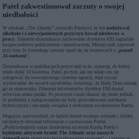
Patel zakwestionował zarzuty o swojej
niedbałości
W artykule „The Atlantic” zarzuciło Patelowi, że ten
nadużywał
alkoholu i z niewyjaśnionych przyczyn bywał nieobecny w
pracy
. Zdaniem dziennikarzy zachowanie dyrektora FBI zagrażało
bezpieczeństwu publicznemu i narodowemu. Miesięcznik zapewnił
przy tym, że formułując zarzuty oparł się na rozmowach z „
ponad
24 osobami
”.
Dziennikarze w publikacjach przywołali m.in. sytuację, do której
miało dojść 10 kwietnia. Patel, po tym, jak nie udało mu się
zalogować do wewnętrznego systemu agencji, miał zacząć
wydzwaniać do swoich asystentów, twierdząc, że Biały Dom usunął
go ze stanowiska. Zdaniem informatorów dyrektor FBI dostał
wówczas ataku paniki. Po pewnym czasie okazać się miało jednak,
że problemy z zalogowaniem się były spowodowane usterkami
technicznymi i nie miały związku z rzekomym zwolnieniem Patela.
Magazyn zapowiedział, że będzie bronił swojego artykułu i źródeł,
od których otrzymał informacje o zachowaniu Patela.
„Podtrzymujemy nasze doniesienia na temat Kasha Patela i
będziemy aktywnie bronić The Atlantic oraz naszych
dziennikarzy
przed tym bezpodstawnym pozwem” – czytamy w