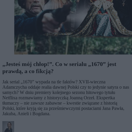
„Jesteś mój chłop!”. Co w serialu „1670” jest
prawdą, a co fikcją?
Jak serial „1670” wypada na tle faktów? XVII-wieczna
Adamczycha oddaje realia dawnej Polski czy to jedynie satyra o nas
samych? W dniu premiery kolejnego sezonu hitowego tytułu
Netflixa rozmawiamy z historyczką Joanną Orzeł. Ekspertka
tłumaczy – nie zawsze zabawne – kwestie związane z historią
Polski, które kryją się za prześmiewczymi postaciami Jana Pawła,
Jakuba, Anieli i Bogdana.