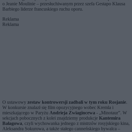
o Jeanie Moulinie – przesłuchiwanym przez szefa Gestapo Klausa
Barbiego liderze francuskiego ruchu oporu.
Reklama
Reklama
O ustawowy
zestaw kontrowersji zadbali w tym roku Rosjanie
.
W konkursie znalazł się film opozycyjnego wobec Kremla i
mieszkającego w Paryżu
Andrieja Zwiagincewa
- „Minotaur”. W
sekcjach pobocznych z kolei znajdziemy produkcje
Kantemira
Bałagowa
, czyli wychowanka jednego z mistrzów rosyjskiego kina,
Aleksandra Sokurowa, a także stałego canneńskiego bywalca –