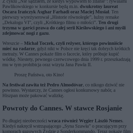
Z cyklu „Nie sądziłem, że kiedyś wypowiem to zdanie”: rywalami
Pawlikowskiego w konkursie będą m.in.
dwukrotny laureat
Oscara Irańczyk Asghar Farhadi oraz Maciej Musiał
. Ten
pierwszy wyreżyserował „Historie równoległe”, luźny remake
„Dekalogu VI”, czyli „Krótkiego filmu o miłości”.
Ten drugi
trzyma w garści prawa do całej serii Kieślowskiego i ani myśli
zdejmować nogi z gazu
.
Wreszcie –
Michał Toczek, czyli reżyser, którego powinniście
mieć na radarze
, gdyż nikt w Polsce nie kręci tak dobrych krótkich
metraży. W Cannes pokaże film o facecie, który próbuje kupić
wódkę. Niestety, pewnego czerwcowego dnia 1999 r. przeszkadzają
mu w tym prohibicja oraz wizyta Jana Pawła II.
Proszę Państwa, oto Kino!
Na festiwal zawita też Pedro Almodóvar
, co nikogo dziwić nie
powinno. Wystarczy, że Cannes ogłosi konkursowy nabór, a
Hiszpan może pakować walizkę.
Powroty do Cannes. W stawce Rosjanie
Po długiej nieobecności
wraca również Węgier László Nemes
.
Kiedyś nakręcił wstrząsającego „Syna Szawła” o pracującym przy
komorach gazowych Żydzie z Sonderkommando. Teraz pokaże film