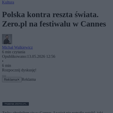
Kultura
Polska kontra reszta świata.
Zero.pl na festiwalu w Cannes
Michał Walkiewicz
6 min czytania
Opublikowano:
13.05.2026 12:56
•
6 min
Rozpocznij dyskusję!
Reklama
Reklama
✕
Znów obudziłem się w Cannes. I wciąż nie potrafię ustalić, jaki