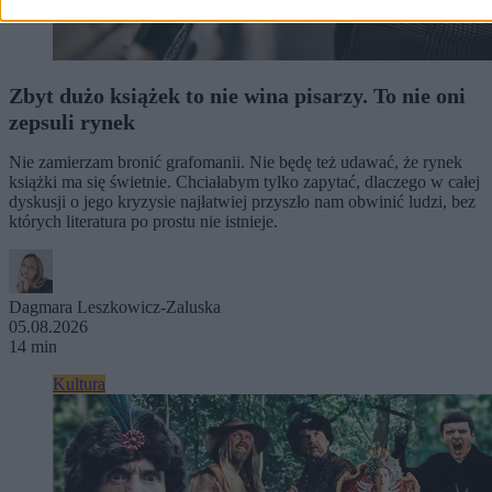
Zbyt dużo książek to nie wina pisarzy. To nie oni
zepsuli rynek
Nie zamierzam bronić grafomanii. Nie będę też udawać, że rynek
książki ma się świetnie. Chciałabym tylko zapytać, dlaczego w całej
dyskusji o jego kryzysie najłatwiej przyszło nam obwinić ludzi, bez
których literatura po prostu nie istnieje.
Dagmara Leszkowicz-Zaluska
05.08.2026
14 min
Kultura