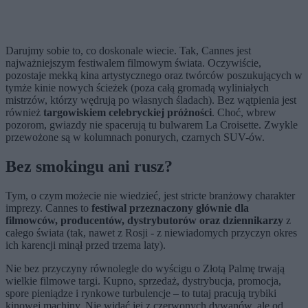
Darujmy sobie to, co doskonale wiecie. Tak, Cannes jest
najważniejszym festiwalem filmowym świata. Oczywiście,
pozostaje mekką kina artystycznego oraz twórców poszukujących w
tymże kinie nowych ścieżek (poza całą gromadą wyliniałych
mistrzów, którzy wędrują po własnych śladach). Bez wątpienia jest
również
targowiskiem celebryckiej próżności
. Choć, wbrew
pozorom, gwiazdy nie spacerują tu bulwarem La Croisette. Zwykle
przewożone są w kolumnach ponurych, czarnych SUV-ów.
Bez smokingu ani rusz?
Tym, o czym możecie nie wiedzieć, jest stricte branżowy charakter
imprezy. Cannes to
festiwal przeznaczony głównie dla
filmowców, producentów, dystrybutorów oraz dziennikarzy
z
całego świata (tak, nawet z Rosji - z niewiadomych przyczyn okres
ich karencji minął przed trzema laty).
Nie bez przyczyny równolegle do wyścigu o Złotą Palmę trwają
wielkie filmowe targi. Kupno, sprzedaż, dystrybucja, promocja,
spore pieniądze i rynkowe turbulencje – to tutaj pracują trybiki
kinowej machiny. Nie widać jej z czerwonych dywanów, ale od