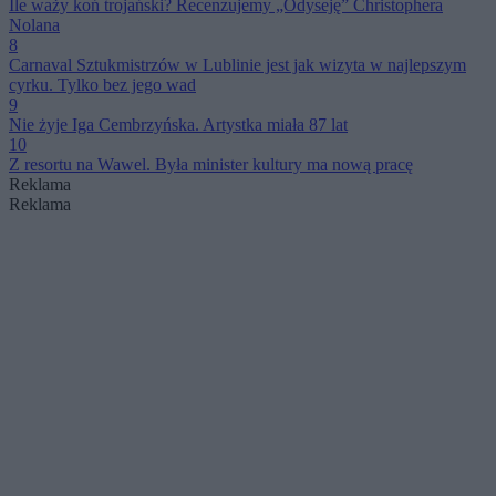
Ile waży koń trojański? Recenzujemy „Odyseję” Christophera
Nolana
8
Carnaval Sztukmistrzów w Lublinie jest jak wizyta w najlepszym
cyrku. Tylko bez jego wad
9
Nie żyje Iga Cembrzyńska. Artystka miała 87 lat
10
Z resortu na Wawel. Była minister kultury ma nową pracę
Reklama
Reklama