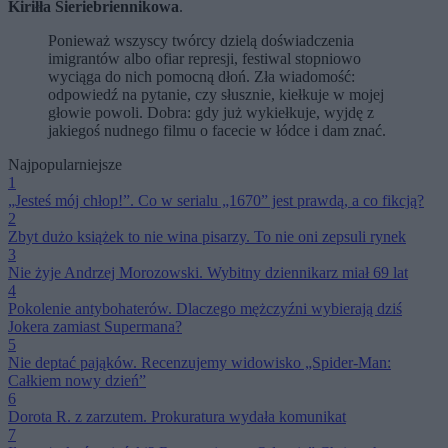
Kiriłła Sieriebriennikowa
.
Ponieważ wszyscy twórcy dzielą doświadczenia
imigrantów albo ofiar represji, festiwal stopniowo
wyciąga do nich pomocną dłoń. Zła wiadomość:
odpowiedź na pytanie, czy słusznie, kiełkuje w mojej
głowie powoli. Dobra: gdy już wykiełkuje, wyjdę z
jakiegoś nudnego filmu o facecie w łódce i dam znać.
Najpopularniejsze
1
„Jesteś mój chłop!”. Co w serialu „1670” jest prawdą, a co fikcją?
2
Zbyt dużo książek to nie wina pisarzy. To nie oni zepsuli rynek
3
Nie żyje Andrzej Morozowski. Wybitny dziennikarz miał 69 lat
4
Pokolenie antybohaterów. Dlaczego mężczyźni wybierają dziś
Jokera zamiast Supermana?
5
Nie deptać pająków. Recenzujemy widowisko „Spider-Man:
Całkiem nowy dzień”
6
Dorota R. z zarzutem. Prokuratura wydała komunikat
7