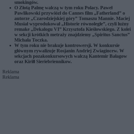
smokingów.
O Złotą Palmę walczą w tym roku Polacy. Paweł
Pawlikowski przywiózł do Cannes film „Fatherland” o
autorze „Czarodziejskiej góry” Tomaszu Mannie. Maciej
Musiał wyprodukował „Historie równoległe”, czyli luźny
remake „Dekalogu VI” Krzysztofa Kieślowskiego. Z kolei
w sekcji krótkich metraży znajdziemy „Spiritus Sanctus”
Michała Toczka.
W tym roku nie brakuje kontrowersji. W konkursie
głównym rywalizuje Rosjanin Andriej Zwiagincew. W
sekcjach pozakonkursowych walczą Kantemir Bałagow
oraz Kiriłł Sieriebriennikow.
Reklama
Reklama