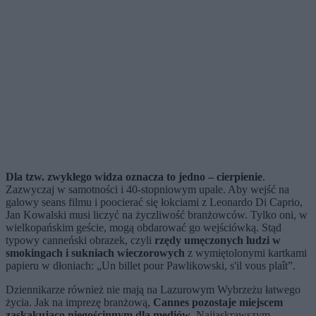
Dla tzw. zwykłego widza oznacza to jedno – cierpienie
.
Zazwyczaj w samotności i 40-stopniowym upale. Aby wejść na
galowy seans filmu i poocierać się łokciami z Leonardo Di Caprio,
Jan Kowalski musi liczyć na życzliwość branżowców. Tylko oni, w
wielkopańskim geście, mogą obdarować go wejściówką. Stąd
typowy canneński obrazek, czyli
rzędy umęczonych ludzi w
smokingach i sukniach wieczorowych
z wymiętolonymi kartkami
papieru w dłoniach: „Un billet pour Pawlikowski, s'il vous plaît”.
Dziennikarze również nie mają na Lazurowym Wybrzeżu łatwego
życia. Jak na imprezę branżową,
Cannes pozostaje miejscem
zaskakująco niegościnnym dla mediów
. Najjaskrawszym