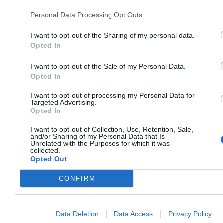
symbol nocnych kolejek do urn w 2023 r. Założyciel „Rozwoju
Personal Data Processing Opt Outs
Plus” ocenił, że nadzieje mieszkańców zostały pogrzebane,
skrytykował politykę gospodarczą rządu i zapowiedział utworzenie
I want to opt-out of the Sharing of my personal data.
nowej partii do 15 października.
Opted In
I want to opt-out of the Sale of my Personal Data.
Tomasz Pałasz
Opted In
Wczoraj 21:31
3 min
I want to opt-out of processing my Personal Data for
Targeted Advertising.
Kultura
Opted In
I want to opt-out of Collection, Use, Retention, Sale,
and/or Sharing of my Personal Data that Is
Unrelated with the Purposes for which it was
collected.
Opted Out
CONFIRM
Data Deletion
Data Access
Privacy Policy