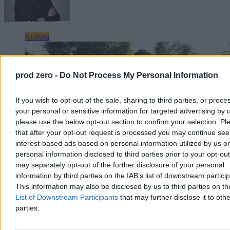
Tagi:
kino
polskie kino
Zobacz również
Kultura
prod zero -
Do Not Process My Personal Information
If you wish to opt-out of the sale, sharing to third parties, or proce
your personal or sensitive information for targeted advertising by 
please use the below opt-out section to confirm your selection. Pl
that after your opt-out request is processed you may continue see
interest-based ads based on personal information utilized by us or
personal information disclosed to third parties prior to your opt-ou
may separately opt-out of the further disclosure of your personal
information by third parties on the IAB’s list of downstream partici
This information may also be disclosed by us to third parties on t
Morawiecki na Jagodnie: Nadzieje z wyborów
List of Downstream Participants
that may further disclose it to othe
parties.
zostały pogrzebane
Mateusz Morawiecki odwiedził wrocławskie osiedle Jagodno,