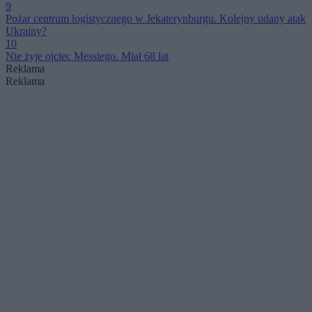
9
Pożar centrum logistycznego w Jekaterynburgu. Kolejny udany atak
Ukrainy?
10
Nie żyje ojciec Messiego. Miał 68 lat
Reklama
Reklama