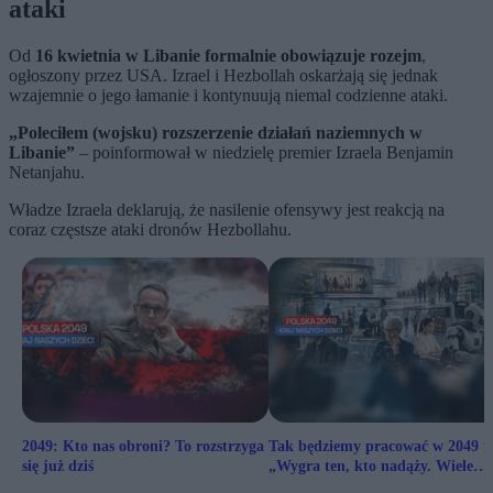
ataki
Od
16 kwietnia w Libanie formalnie obowiązuje rozejm
,
ogłoszony przez USA. Izrael i Hezbollah oskarżają się jednak
wzajemnie o jego łamanie i kontynuują niemal codzienne ataki.
„Poleciłem (wojsku) rozszerzenie działań naziemnych w
Libanie”
– poinformował w niedzielę premier Izraela Benjamin
Netanjahu.
Władze Izraela deklarują, że nasilenie ofensywy jest reakcją na
coraz częstsze ataki dronów Hezbollahu.
2049: Kto nas obroni? To rozstrzyga
Tak będziemy pracować w 2049 r.
się już dziś
„Wygra ten, kto nadąży. Wiele
zawodów jest zagrożonych”