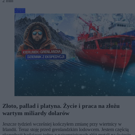
2 min
Świat
Złoto, pallad i platyna. Życie i praca na złożu
wartym miliardy dolarów
Jeszcze tydzień wcześniej kończyłem zmianę przy wiertnicy w
Irlandii. Teraz stoję przed grenlandzkim lodowcem. Jestem częścią
ekspedycji badającej jedno z najcenniejszych złóż metali na świecie.