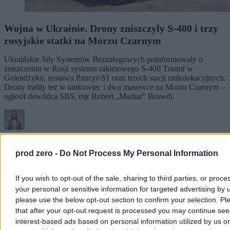
Wojna w Ukrainie. Drony zniszczyły S-400 i trzy
rosyjskie statki na Morzu Czarnym
Ukraińskie Siły Systemów Bezzałogowych poinformowały o
zniszczeniu w Rosji systemu rakietowego S-400 Triumf w
Gelendżyku, zestawu Pancyr-S1 oraz trzech stacji radiolokacyjnych.
Drony trafiły też w tankowiec i dwa masowce na Morzu Czarnym –
ogłosił dowódca SBS, mjr Robert „Madiar” Browdi.
Aleksandra Cieślik
Dzisiaj 14:37
prod zero -
Do Not Process My Personal Information
2 min
Reklama
Reklama
If you wish to opt-out of the sale, sharing to third parties, or proce
your personal or sensitive information for targeted advertising by 
please use the below opt-out section to confirm your selection. Pl
that after your opt-out request is processed you may continue see
interest-based ads based on personal information utilized by us or