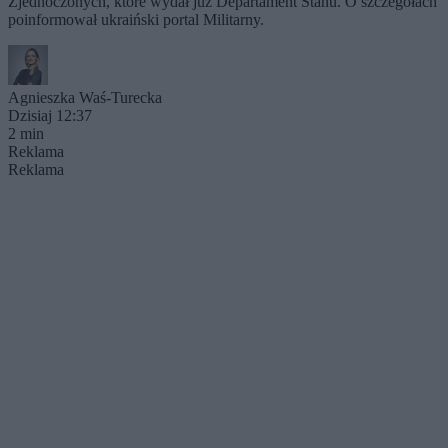
Zjednoczonych, które wydał już Departament Stanu. O szczegółach
poinformował ukraiński portal Militarny.
Agnieszka Waś-Turecka
Dzisiaj 12:37
2 min
Reklama
Reklama