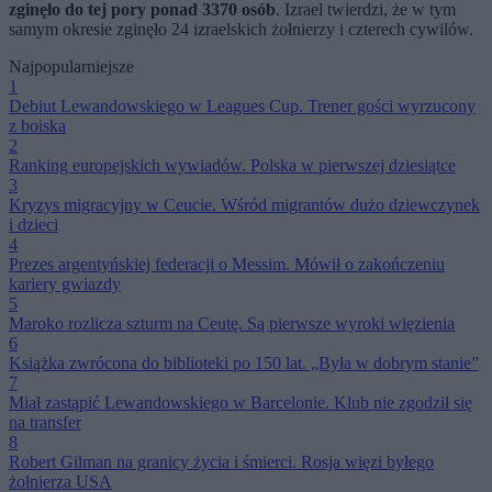
zginęło do tej pory ponad 3370 osób
. Izrael twierdzi, że w tym
samym okresie zginęło 24 izraelskich żołnierzy i czterech cywilów.
Najpopularniejsze
1
Debiut Lewandowskiego w Leagues Cup. Trener gości wyrzucony
z boiska
2
Ranking europejskich wywiadów. Polska w pierwszej dziesiątce
3
Kryzys migracyjny w Ceucie. Wśród migrantów dużo dziewczynek
i dzieci
4
Prezes argentyńskiej federacji o Messim. Mówił o zakończeniu
kariery gwiazdy
5
Maroko rozlicza szturm na Ceutę. Są pierwsze wyroki więzienia
6
Książka zwrócona do biblioteki po 150 lat. „Była w dobrym stanie”
7
Miał zastąpić Lewandowskiego w Barcelonie. Klub nie zgodził się
na transfer
8
Robert Gilman na granicy życia i śmierci. Rosja więzi byłego
żołnierza USA