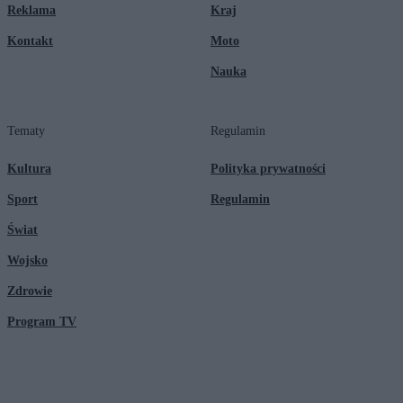
Reklama
Kraj
Kontakt
Moto
Nauka
Tematy
Regulamin
Kultura
Polityka prywatności
Sport
Regulamin
Świat
Wojsko
Zdrowie
Program TV
© 2026 Kanał Zero Spółka Akcyjna