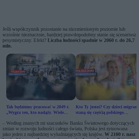
Jeśli współczynnik pozostanie na niezmienionym poziomie lub
wzrośnie nieznacznie, bardziej prawdopodobny stanie się scenariusz
pesymistyczny. Efekt?
Liczba ludności spadnie w 2060 r. do 26,7
mln.
Tak będziemy pracować w 2049 r.
Kto Ty jesteś? Czy dzieci migran
„Wygra ten, kto nadąży. Wiele
staną się częścią polskiego
zawodów jest zagrożonych”
społeczeństwa, gdy dorosną
– Według znanych mi szacunków Banku Światowego dotyczących
zmian w rozwoju ludności całego świata, Polska jest sytuowana
jako jeden z najbardziej wyludniających się krajów.
W 2100 r. nasz