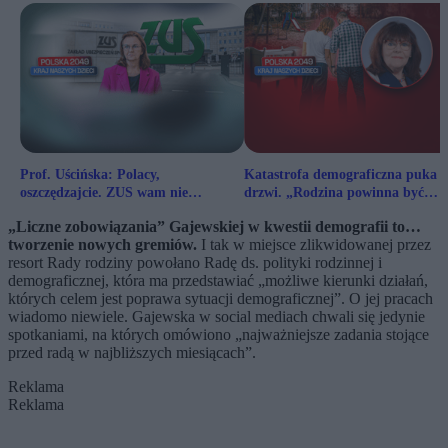
Prof. Uścińska: Polacy,
Katastrofa demograficzna puka 
oszczędzajcie. ZUS wam nie
drzwi. „Rodzina powinna być
wystarczy
centrum polityki państwa”
„Liczne zobowiązania” Gajewskiej w kwestii demografii to…
tworzenie nowych gremiów.
I tak w miejsce zlikwidowanej przez
resort Rady rodziny powołano Radę ds. polityki rodzinnej i
demograficznej, która ma przedstawiać „możliwe kierunki działań,
których celem jest poprawa sytuacji demograficznej”. O jej pracach
wiadomo niewiele. Gajewska w social mediach chwali się jedynie
spotkaniami, na których omówiono „najważniejsze zadania stojące
przed radą w najbliższych miesiącach”.
Reklama
Reklama