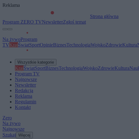
Reklama
Strona główna
Program ZERO TV
Newsletter
Zgłoś temat
Na żywo
Program
TV
Kraj
Świat
Sport
Opinie
Biznes
Technologia
Wojsko
Zdrowie
Kultura
Wszystkie kategorie
Kraj
Świat
Sport
Biznes
Technologia
Wojsko
Zdrowie
Kultura
Nau
Program TV
Najnowsze
Newsletter
Redakcja
Reklama
Regulamin
Kontakt
Zero
Na żywo
Najnowsze
Szukaj
Więcej