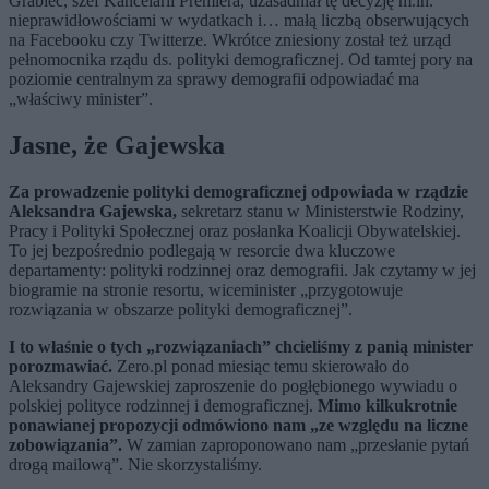
Grabiec, szef Kancelarii Premiera, uzasadniał tę decyzję m.in.
nieprawidłowościami w wydatkach i… małą liczbą obserwujących
na Facebooku czy Twitterze. Wkrótce zniesiony został też urząd
pełnomocnika rządu ds. polityki demograficznej. Od tamtej pory na
poziomie centralnym za sprawy demografii odpowiadać ma
„właściwy minister”.
Jasne, że Gajewska
Za prowadzenie polityki demograficznej odpowiada w rządzie
Aleksandra Gajewska,
sekretarz stanu w Ministerstwie Rodziny,
Pracy i Polityki Społecznej oraz posłanka Koalicji Obywatelskiej.
To jej bezpośrednio podlegają w resorcie dwa kluczowe
departamenty: polityki rodzinnej oraz demografii. Jak czytamy w jej
biogramie na stronie resortu, wiceminister „przygotowuje
rozwiązania w obszarze polityki demograficznej”.
I to właśnie o tych „rozwiązaniach” chcieliśmy z panią minister
porozmawiać.
Zero.pl ponad miesiąc temu skierowało do
Aleksandry Gajewskiej zaproszenie do pogłębionego wywiadu o
polskiej polityce rodzinnej i demograficznej.
Mimo kilkukrotnie
ponawianej propozycji odmówiono nam „ze względu na liczne
zobowiązania”.
W zamian zaproponowano nam „przesłanie pytań
drogą mailową”. Nie skorzystaliśmy.