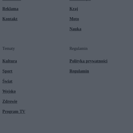
Reklama
Kraj
Kontakt
Moto
Nauka
Tematy
Regulamin
Kultura
Polityka prywatności
Sport
Regulamin
Świat
Wojsko
Zdrowie
Program TV
© 2026 Kanał Zero Spółka Akcyjna