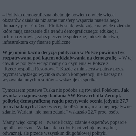
– Polityka demograficzna obejmuje bowiem o wiele więcej
obszarów działania niż same transfery wsparcia materialnego –
tłumaczy prof. Grażyna Firlit-Fesnak, wskazując na wiele dziedzin,
które mają znaczenie dla trendu demograficznego: edukacja,
ochrona zdrowia, zabezpieczenie społeczne, mieszkalnictwo,
infrastruktura czy finanse publiczne.
W jej opinii każda decyzja polityczna w Polsce powinna być
rozpatrywana pod kątem oddziaływania na demografię.
– W tej
chwili w polityce wciąż mamy do czynienia w Polsce z
„Rzeczpospolitą Resortową”. Każde z ministerstw patrzy przez
pryzmat wąskiego wycinka swoich kompetencji, nie bacząc na
wyzwania innych resortów – wskazuje ekspertka.
Tymczasem postawa Tuska nie podoba się również Polakom.
Jak
wynika z najnowszego badania SW Research dla Zero.pl,
politykę demograficzną rządu pozytywnie ocenia jedynie 27,7
proc. badanych.
Dużo więcej, bo 49,5 proc., ma o niej negatywne
zdanie. Wariant „nie mam zdania” wskazało 22,7 proc. osób.
Mamy więc komplet – twarde liczby, zdanie ekspertów, poparcie
opinii społecznej. Widać jak na dłoni: potrzebujemy mądrej,
odważnej, ale przede wszystkim długofalowej polityki