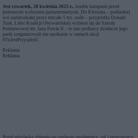
Jest czwartek, 20 kwietnia 2023 r.,
środek kampanii przed
jesiennymi wyborami parlamentarnymi. Do Kleosina – podlaskiej
wsi zamieszkałej przez niecałe 5 tys. osób – przyjeżdża Donald
Tusk. Lider Koalicji Obywatelskiej wybiera się do Szkoły
Podstawowej im. Jana Pawła II – to tam podlascy działacze jego
partii zorganizowali mu spotkanie w ramach akcji
#TuJestPrzyszłość.
Reklama
Reklama
Przed placówką zbierają się zarówno zwolennicy, jak i przeciwnicy