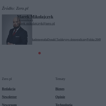
Źródło:
Zero.pl
Marek Mikołajczyk
Dziennikarz
marek.mikolajczyk@zero.pl
Tagi:
Aleksandra Gajewska
demografia
Donald Tusk
kryzys demograficzny
Polska 2049
Zero.pl
Tematy
Redakcja
Biznes
Newsletter
Opinie
Newsroom
Technologia