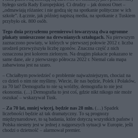
byłego szefa Rady Europejskiej. Ci drudzy – jak donosi Onet –
„odmawiają różaniec i nie godzą się na spotkanie polityczne w ich
szkole”. Łącznie, jak później napiszą media, na spotkanie z Tuskiem
przybyło ok. 800 osób.
Tego dnia przyszłemu premierowi towarzyszą dwa ogromne
plakaty umieszczone na drewnianych sztalugach.
Na pierwszym
zaznaczono powiaty, w których w pierwszej połowie 2012 r. liczba
urodzeń przewyższyła liczbę zgonów. Znaczna część z nich
oznaczona jest kolorem zielonym. Na drugim plakacie pokazano te
same dane, ale z pierwszego półrocza 2022 r. Niemal cała mapa
zabarwiona jest na szaro.
– Chciałbym powiedzieć o problemie najważniejszym, chociaż na
co dzień o nim nie myślimy. Wiecie, ile nas będzie, Polek i Polaków,
za 70 lat? Demografia to nie są wróżby, demografia to nie jest
ekonomia. (…) Demografia to jest coś, gdzie nikt nikogo nie może
oszukać – wskazywał Tusk.
–
Za 70 lat, mniej więcej, będzie nas 28 mln.
(…) Spadek
liczebności będzie aż tak dramatyczny. To są prognozy
międzynarodowe, to są badania, które dotyczą wszystkich państw i
Polska niestety jest w jednej z najgorszych sytuacji w Europie, jeśli
chodzi o dzietność – alarmował premier.