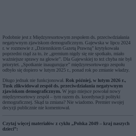
Podobnie jest z Międzyresortowym zespołem ds. przeciwdziałania
negatywnym zjawiskom demograficznym. Gajewska w lipcu 2024
r. w rozmowie z „Dziennikiem Gazetą Prawną” krytykowała
poprzedni rząd za to, że „gremium nigdy się nie spotkało, miało
ważniejsze sprawy na głowie”. Dla Gajewskiej to też chyba nie był
priorytet. „Spotkanie inaugurujące” międzyresortowego zespołu
odbyło się dopiero w lutym 2025 r., ponad rok po zmianie władzy.
Długo jednak nie funkcjonował.
Rok później, w lutym 2026 r.,
Tusk zlikwidował zespół ds. przeciwdziałania negatywnym
zjawiskom demograficznym.
W jego miejsce powołał nowy
międzyresortowy zespół – tym razem ds. koordynacji polityki
demograficznej. Skąd ta zmiana? Nie wiadomo. Premier swojej
decyzji publicznie nie komentował.
Czytaj więcej materiałów z cyklu „Polska 2049 – kraj naszych
dzieci”: