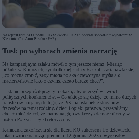
Na zdjęciu lider KO Donald Tusk w kwietniu 2023 r. podczas spotkania z wyborcami w
Kleosinie. (fot. Artur Reszko / PAP)
Tusk po wyborach zmienia narrację
Na kampanijnym szlaku mówił o tym jeszcze nieraz. Miesiąc
później w Kartuzach, symbolicznej stolicy Kaszub, zastanawiał się,
„co można zrobić, żeby młoda polska dziewczyna myślała o
macierzyństwie jako o czymś, czego bardzo chce?”.
Tusk nie przepuścił przy tym okazji, aby uderzyć w swoich
politycznych konkurentów. – Co takiego się dzieje, że mimo dużych
transferów socjalnych, tego, że PiS ma usta pełne sloganów i
frazesów na temat rodziny, dzieci i opieki państwa, przestaliśmy
chcieć mieć dzieci, że mamy najgłębszy kryzys demograficzny w
historii Polski? – pytał retorycznie.
Kampania zakończyła się dla lidera KO sukcesem. Po dziewięciu
latach wrócił na urząd premiera. 12 grudnia 2023 r. wygłosił w