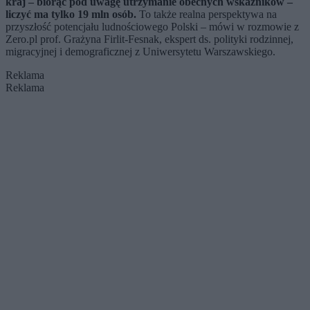
kraj – biorąc pod uwagę utrzymanie obecnych wskaźników –
liczyć ma tylko 19 mln osób.
To także realna perspektywa na
przyszłość potencjału ludnościowego Polski – mówi w rozmowie z
Zero.pl prof. Grażyna Firlit-Fesnak, ekspert ds. polityki rodzinnej,
migracyjnej i demograficznej z Uniwersytetu Warszawskiego.
Reklama
Reklama