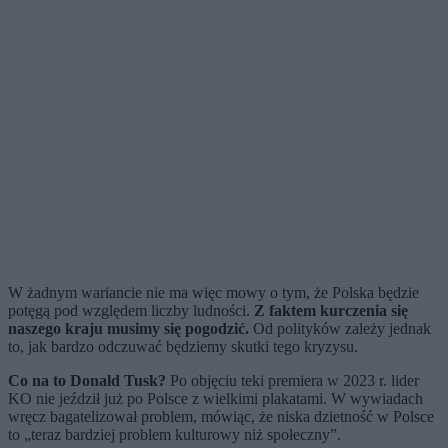
W żadnym wariancie nie ma więc mowy o tym, że Polska będzie
potęgą pod względem liczby ludności.
Z faktem kurczenia się
naszego kraju musimy się pogodzić.
Od polityków zależy jednak
to, jak bardzo odczuwać będziemy skutki tego kryzysu.
Co na to Donald Tusk?
Po objęciu teki premiera w 2023 r. lider
KO nie jeździł już po Polsce z wielkimi plakatami. W wywiadach
wręcz bagatelizował problem, mówiąc, że niska dzietność w Polsce
to „teraz bardziej problem kulturowy niż społeczny”.