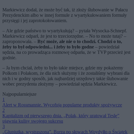
Markiewicz dodał, że może być tak, iż złoży ślubowanie w Pałacu
Prezydenckim albo w innej formule z wyartykułowaniem formuły
przysięgi i jej zaprotokołowaniem.
– Ale gdzie państwo to wyartykułują? – pytała Wysocka-Schnepf.
Markiewicz odparł, że jest to trzeciorzędne. – No to może tutaj? –
zaproponowała. –
Być może, ale nie o to chodzi. Chodzi o to,
żeby to był odpowiedni... i żeby to było godne
– powiedział
sędzia, na co prowadząca rozmowę odparła, że w TVP przecież jest
godnie.
– Ja bym chciał, żeby to było takie miejsce, gdzie my pokażemy
Polkom i Polakom, że dla nich służymy i że zostaliśmy wybrani dla
nich i w godny sposób, jak najbardziej urzędowy takie ślubowanie
wobec prezydenta złożymy – powiedział sędzia Markiewicz.
Najpopularniejsze
1
Alert w Rossmannie. Wycofują popularne produkty spożywcze
2
Kapitalizm od pierwszego dnia. „Polak, który uratował Teslę”
ujawnia kulisy swojego sukcesu
3
„Głupiutka, wystraszona”. Burza po słowach Woydyłło o Świątek