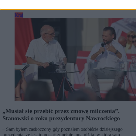
Kraj
„Musiał się przebić przez zmowę milczenia”.
Stanowski o roku prezydentury Nawrockiego
– Sam byłem zaskoczony gdy poznałem osobiście dzisiejszego
prezydenta, że jest to postać zupełnie inna niż ta, w którą sam