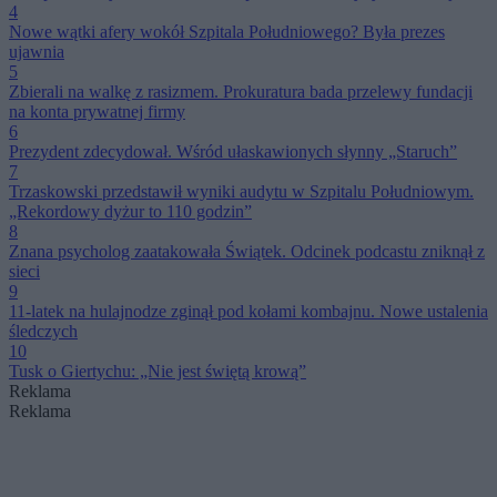
4
Nowe wątki afery wokół Szpitala Południowego? Była prezes
ujawnia
5
Zbierali na walkę z rasizmem. Prokuratura bada przelewy fundacji
na konta prywatnej firmy
6
Prezydent zdecydował. Wśród ułaskawionych słynny „Staruch”
7
Trzaskowski przedstawił wyniki audytu w Szpitalu Południowym.
„Rekordowy dyżur to 110 godzin”
8
Znana psycholog zaatakowała Świątek. Odcinek podcastu zniknął z
sieci
9
11-latek na hulajnodze zginął pod kołami kombajnu. Nowe ustalenia
śledczych
10
Tusk o Giertychu: „Nie jest świętą krową”
Reklama
Reklama