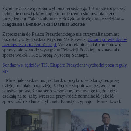
Zgodnie z ustawą osoba wybrana na sędziego TK może rozpocząć
pełnienie obowiązków dopiero po złożeniu ślubowania przed
prezydentem. Takie ślubowanie złożyło w środę dwoje sędziów –
Magdalena Bentkowska i Dariusz Szostek.
Zaproszenia do Pałacu Prezydenckiego nie otrzymali natomiast
pozostali, w tym sędzia Krystian Markiewicz,
co sam potwierdził w
rozmowie z portalem Zero.pl.
We wtorek nie chciał komentować
sprawy, ale w środę wystąpił w Telewizji Polskiej i rozmawiał o
sporze wokół TK z Dorotą Wysocką-Schnepf.
Sondaż ws. sędziów TK. Ekspert: Prezydent wychodzi poza reguły
gry
– Mnie, jako sędziemu, jest bardzo przykro, że taka sytuacja się
dzieje, bo miałem nadzieję, że będzie stopniowo przywracane
państwa prawa, że na serio weźmiemy pod uwagę to, że ludzie
czekają na to, żeby wreszcie przywrócić normalność, jakość,
sprawność działania Trybunału Konstytucyjnego – komentował.