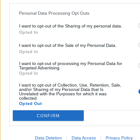
tym, że mam być waszym głosem w Pałacu Prezydenckim –
powiedział Karol Nawrocki podczas obchodów rocznicy jego
Personal Data Processing Opt Outs
zaprzysiężenia na stanowisko prezydenta RP. W trackie wystąpienia
zapowiedział, że w ciągu kilku miesięcy będzie przedstawiona
I want to opt-out of the Sharing of my personal data.
prezydencka strategia rozwoju.
Opted In
I want to opt-out of the Sale of my Personal Data.
Paweł Żurek
Opted In
Dzisiaj 18:56
6 min
I want to opt-out of processing my Personal Data for
Reklama
Targeted Advertising.
Reklama
Opted In
I want to opt-out of Collection, Use, Retention, Sale,
and/or Sharing of my Personal Data that Is
Unrelated with the Purposes for which it was
collected.
Opted Out
CONFIRM
Data Deletion
Data Access
Privacy Policy