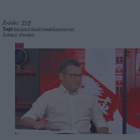
Źródło:
TVP
Tagi:
Telewizja Polska
Trybunał Konstytucyjny
Zobacz również
Kraj