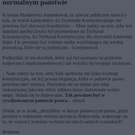
normalnym państwie
Krystian Markiewicz komentował, że zawsze publicznie mówił o
tym, że wśród kandydatów do Trybunału Konstytucyjnego nie
powinno być aktywnych polityków. – Mnie zależy na tym, żeby ten
standard apolityczności był przeniesiony na Trybunał
Konstytucyjny, bo Trybunał Konstytucyjny dla obywateli kontroluje
Sejm. I to powinny być właśnie osoby wyróżniające się wiedzą
prawniczą, które nie są politykami – kontynuował.
Podkreślał, że ma dorobek, który już był oceniany na poziomie
krajowym i międzynarodowym i nie wstydzi się swojego życiorysu.
– Nam zależy na tym, żeby były spełnione nie tylko wymogi
konstytucyjne, ale też pewna elegancja, która w państwie prawa
powinna mieć miejsce. Prezydent nie na darmo jest tutaj
wskazywany jako ten, który odbiera nasze ślubowanie wobec
niego. Składa się to ślubowanie.
Tak powinno być w
cywilizowanym państwie prawa
– mówił.
Dodał, że w środę „złożyliśmy w biurze podawczym pisma, gdzie
prosimy o wskazanie terminu przyjęcia ślubowania, wskazując na
to, że wszyscy jesteśmy wybrani na takich samych warunkach”.
Reklama