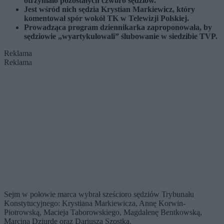
otrzymało pozostałych czworo sędziów.
Jest wśród nich sędzia Krystian Markiewicz, który
komentował spór wokół TK w Telewizji Polskiej.
Prowadząca program dziennikarka zaproponowała, by
sędziowie „wyartykułowali” ślubowanie w siedzibie TVP.
Reklama
Reklama
Sejm w połowie marca wybrał sześcioro sędziów Trybunału
Konstytucyjnego: Krystiana Markiewicza, Annę Korwin-
Piotrowską, Macieja Taborowskiego, Magdalenę Bentkowską,
Marcina Dziurdę oraz Dariusza Szostka.