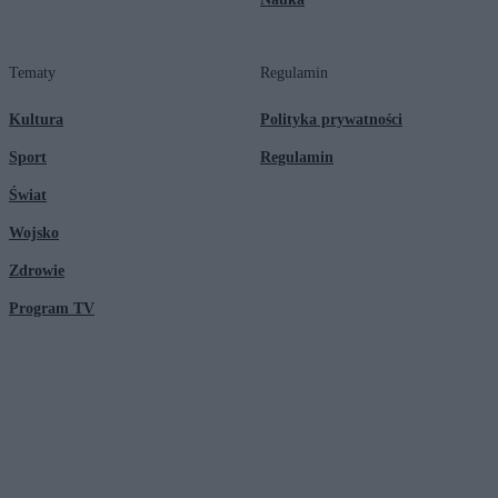
Tematy
Regulamin
Kultura
Polityka prywatności
Sport
Regulamin
Świat
Wojsko
Zdrowie
Program TV
© 2026 Kanał Zero Spółka Akcyjna