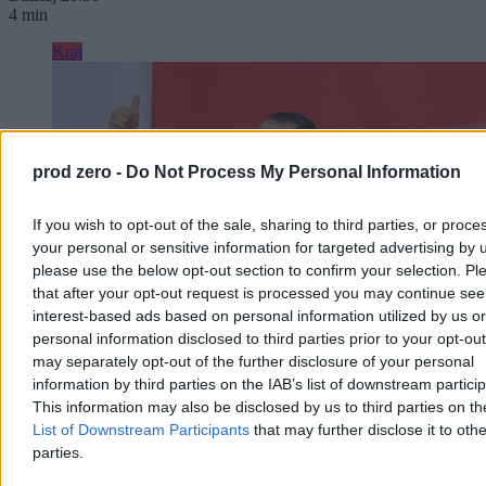
4 min
Kraj
prod zero -
Do Not Process My Personal Information
If you wish to opt-out of the sale, sharing to third parties, or proce
your personal or sensitive information for targeted advertising by 
please use the below opt-out section to confirm your selection. Pl
that after your opt-out request is processed you may continue see
interest-based ads based on personal information utilized by us or
personal information disclosed to third parties prior to your opt-ou
may separately opt-out of the further disclosure of your personal
information by third parties on the IAB’s list of downstream partici
Nawrocki podsumowuje pierwszy rok kadencji.
This information may also be disclosed by us to third parties on t
„Chcę, byście mnie oceniali”
List of Downstream Participants
that may further disclose it to othe
parties.
– Bardzo się cieszę, że w rok od zaprzysiężenia jesteście ze swoim
prezydentem w naszym wspólnym domu. Wy zdecydowaliście o