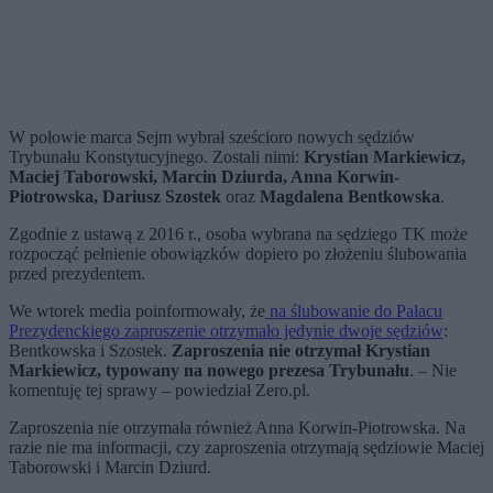
W połowie marca Sejm wybrał sześcioro nowych sędziów
Trybunału Konstytucyjnego. Zostali nimi:
Krystian Markiewicz,
Maciej Taborowski, Marcin Dziurda, Anna Korwin-
Piotrowska, Dariusz Szostek
oraz
Magdalena Bentkowska
.
Zgodnie z ustawą z 2016 r., osoba wybrana na sędziego TK może
rozpocząć pełnienie obowiązków dopiero po złożeniu ślubowania
przed prezydentem.
We wtorek media poinformowały, że
na ślubowanie do Pałacu
Prezydenckiego zaproszenie otrzymało jedynie dwoje sędziów
:
Bentkowska i Szostek.
Zaproszenia nie otrzymał Krystian
Markiewicz, typowany na nowego prezesa Trybunału
. – Nie
komentuję tej sprawy – powiedział Zero.pl.
Zaproszenia nie otrzymała również Anna Korwin-Piotrowska. Na
razie nie ma informacji, czy zaproszenia otrzymają sędziowie Maciej
Taborowski i Marcin Dziurd.