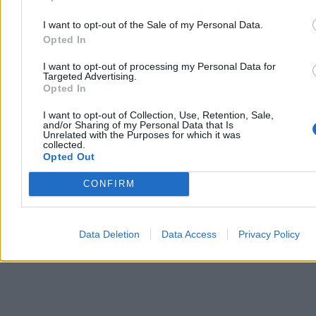
Nawrocki podsumowuje pierwszy rok kadencji.
I want to opt-out of the Sale of my Personal Data.
„Chcę, byście mnie oceniali”
Opted In
– Bardzo się cieszę, że w rok od zaprzysiężenia jesteście ze swoim
I want to opt-out of processing my Personal Data for
Targeted Advertising.
prezydentem w naszym wspólnym domu. Wy zdecydowaliście o
Opted In
tym, że mam być waszym głosem w Pałacu Prezydenckim –
powiedział Karol Nawrocki podczas obchodów rocznicy jego
I want to opt-out of Collection, Use, Retention, Sale,
zaprzysiężenia na stanowisko prezydenta RP. W trackie wystąpienia
and/or Sharing of my Personal Data that Is
zapowiedział, że w ciągu kilku miesięcy będzie przedstawiona
Unrelated with the Purposes for which it was
prezydencka strategia rozwoju.
collected.
Opted Out
CONFIRM
Paweł Żurek
Wczoraj 18:56
6 min
Data Deletion
Data Access
Privacy Policy
Reklama
Reklama