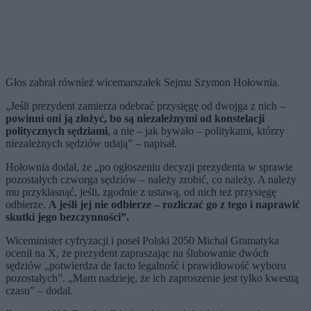
Głos zabrał również wicemarszałek Sejmu Szymon Hołownia.
„Jeśli prezydent zamierza odebrać przysięgę od dwojga z nich –
powinni oni ją złożyć, bo są niezależnymi od konstelacji
politycznych sędziami
, a nie – jak bywało – politykami, którzy
niezależnych sędziów udają” – napisał.
Hołownia dodał, że „po ogłoszeniu decyzji prezydenta w sprawie
pozostałych czworga sędziów – należy zrobić, co należy. A należy
mu przyklasnąć, jeśli, zgodnie z ustawą, od nich też przysięgę
odbierze.
A jeśli jej nie odbierze – rozliczać go z tego i naprawić
skutki jego bezczynności”.
Wiceminister cyfryzacji i poseł Polski 2050 Michał Gramatyka
ocenił na X, że prezydent zapraszając na ślubowanie dwóch
sędziów „potwierdza de facto legalność i prawidłowość wyboru
pozostałych”. „Mam nadzieję, że ich zaproszenie jest tylko kwestią
czasu” – dodał.