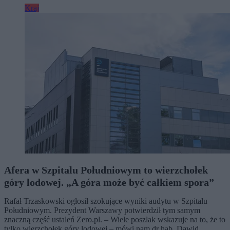
Kraj
Afera w Szpitalu Południowym to wierzchołek
góry lodowej. „A góra może być całkiem spora”
Rafał Trzaskowski ogłosił szokujące wyniki audytu w Szpitalu
Południowym. Prezydent Warszawy potwierdził tym samym
znaczną część ustaleń Zero.pl. – Wiele poszlak wskazuje na to, że to
tylko wierzchołek góry lodowej – mówi nam dr hab. Dawid