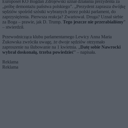
Europoseł KO Bogdan Zdrojewski uznał działania prezydenta za
„próbę demontażu państwa polskiego”. „Prezydent zaprasza dwójkę
sędziów spośród szóstki wybranych przez polski parlament, do
zaprzysiężenia. Pierwsza reakcja? Zwariował. Druga? Uznał siebie
za Boga – prawie, jak D. Trump.
Tego jeszcze nie przerabialiśmy
”
– stwierdził.
Przewodnicząca klubu parlamentarnego Lewicy Anna Maria
Żukowska zwróciła uwagę, że dwoje sędziów otrzymało
zaproszenie na ślubowanie na 1 kwietnia. „
Datę sobie Nawrocki
wybrał doskonałą, trzeba powiedzieć
” – napisała.
Reklama
Reklama