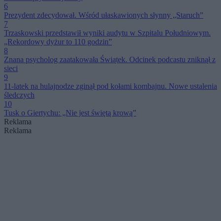
6
Prezydent zdecydował. Wśród ułaskawionych słynny „Staruch”
7
Trzaskowski przedstawił wyniki audytu w Szpitalu Południowym.
„Rekordowy dyżur to 110 godzin”
8
Znana psycholog zaatakowała Świątek. Odcinek podcastu zniknął z
sieci
9
11-latek na hulajnodze zginął pod kołami kombajnu. Nowe ustalenia
śledczych
10
Tusk o Giertychu: „Nie jest świętą krową”
Reklama
Reklama