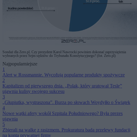
Sondaż dla Zero.pl. Czy prezydent Karol Nawrocki powinien dokonać zaprzysiężenia
wybranych przez Sejm sędziów do Trybunału Konstytucyjnego? (fot. Zero.pl)
Najpopularniejsze
1
Alert w Rossmannie. Wycofują popularne produkty spożywcze
2
Kapitalizm od pierwszego dnia. „Polak, który uratował Teslę”
ujawnia kulisy swojego sukcesu
3
„Głupiutka, wystraszona”. Burza po słowach Woydyłło o Świątek
4
Nowe wątki afery wokół Szpitala Południowego? Była prezes
ujawnia
5
Zbierali na walkę z rasizmem. Prokuratura bada przelewy fundacji
na konta prywatnej firmy