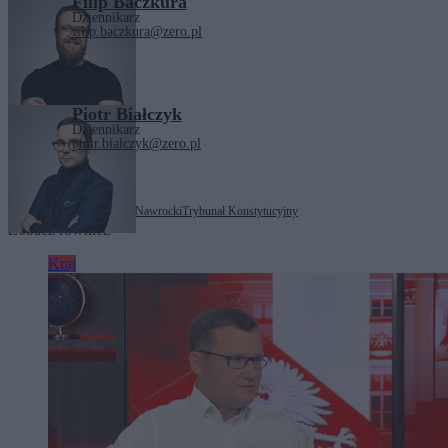
Filip Baczkura
Dziennikarz
filip.baczkura@zero.pl
Piotr Białczyk
Dziennikarz
piotr.bialczyk@zero.pl
Tagi:
Donald Tusk
Karol Nawrocki
Trybunał Konstytucyjny
Zobacz również
Kraj