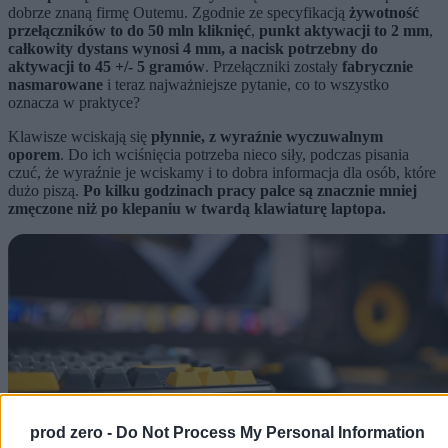
dobrze znaną firmę Outemu. Zgodnie ze specyfikacją
żywotność
przełączników to do 50 mln kliknięć
,
punkt aktywacji to 2 mm
,
całkowity dystans wynosi 4 mm, a nacisk potrzebny do
aktywacji to 45 +/- 5 gramów
. Przełączniki zostały
fabrycznie
nasmarowane
i teraz najważniejsze pytanie, co to wszystko
oznacza w praktyce?
Klawisze wciskają się
płynnie, z wyraźnie wyczuwalnym
oporem
. Do ich wciśnięcia potrzeba nieco siły, podczas pisania
czuć, że wyraźnie je wciskamy i to dobra informacja dla osób, które
dużo piszą.
Po kilku godzinach pracy palce są znacznie mniej
zmęczone niż po klepaniu w twardą klawiaturę laptopa.
prod zero -
Do Not Process My Personal Information