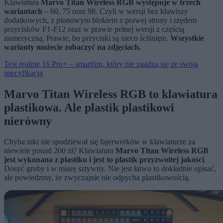
Klawiatura
Marvo Titan Wireless RGB występuje w trzech
wariantach
– 60, 75 oraz 98. Czyli w wersji bez klawiszy
dodatkowych, z pionowym blokiem z prawej strony i rzędem
przycisków F1-F12 oraz w prawie pełnej wersji z częścią
numeryczną. Prawie, bo przyciski są nieco ściśnięte.
Wszystkie
warianty możecie zobaczyć na zdjęciach.
Test realme 16 Pro+ – smartfon, który nie zgadza się ze swoją
specyfikacją
Marvo Titan Wireless RGB to klawiatura
plastikowa. Ale plastik plastikowi
nierówny
Chyba nikt nie spodziewał się fajerwerków w klawiaturze za
niewiele ponad 200 zł? Klawiatura
Marvo Titan Wireless RGB
jest wykonana z plastiku i jest to plastik przyzwoitej jakości
.
Dosyć gruby i w miarę sztywny. Nie jest łatwo to dokładnie opisać,
ale powiedzmy, że zwyczajnie nie odpycha plastikowością.