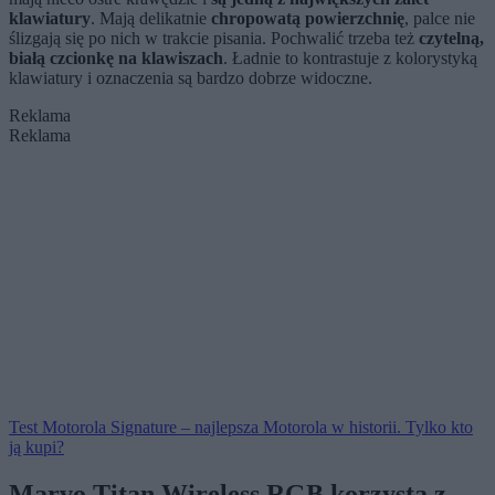
klawiatury
. Mają delikatnie
chropowatą powierzchnię
, palce nie
ślizgają się po nich w trakcie pisania. Pochwalić trzeba też
czytelną,
białą czcionkę na klawiszach
. Ładnie to kontrastuje z kolorystyką
klawiatury i oznaczenia są bardzo dobrze widoczne.
Reklama
Reklama
Test Motorola Signature – najlepsza Motorola w historii. Tylko kto
ją kupi?
Marvo Titan Wireless RGB korzysta z