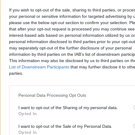
If you wish to opt-out of the sale, sharing to third parties, or proce
your personal or sensitive information for targeted advertising by 
please use the below opt-out section to confirm your selection. Pl
that after your opt-out request is processed you may continue see
Marvo Titan Wireless RGB (fot. Arkadiusz Dziermański / Zero.pl)
interest-based ads based on personal information utilized by us or
personal information disclosed to third parties prior to your opt-ou
Przełączniki są liniowe, więc nie mamy tu wyczuwalnego
may separately opt-out of the further disclosure of your personal
punktu aktywacji.
Opór na całej długości wciśnięcia wydaje się
taki sam, a na końcu drogi słyszymy wyraźnie kliknięcie. Co
information by third parties on the IAB’s list of downstream partici
dobrze sprawdza się w grach, szczególnie dynamicznych, gdzie
This information may also be disclosed by us to third parties on t
nie zastanawiamy się nad tym, jak i czy wcisnęliśmy przycisk, a
List of Downstream Participants
that may further disclose it to othe
zwyczajnie go wciskamy
. Gracze docenią też obecność technologii
parties.
Anti-Ghosting oraz N-key Rollover.
Personal Data Processing Opt Outs
I want to opt-out of the Sharing of my personal data.
Opted In
I want to opt-out of the Sale of my Personal Data.
Opted In