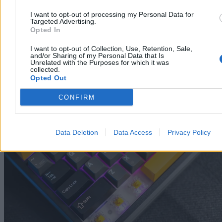
I want to opt-out of processing my Personal Data for
Targeted Advertising.
Opted In
I want to opt-out of Collection, Use, Retention, Sale,
and/or Sharing of my Personal Data that Is
Unrelated with the Purposes for which it was
collected.
Marvo Titan Wireless RGB (fot. Arkadiusz Dziermański / Zero.pl)
Opted Out
Przyciski są
stabilne, nie bujają się na boki, a wszystkie dłuższe
CONFIRM
klawisze są dodatkowo stabilizowane, więc wciskają się pewnie
na całej długości
. Bez względu na to, w którym miejscu wciśniemy
spację, wciska się tak samo pewnie.
Data Deletion
Data Access
Privacy Policy