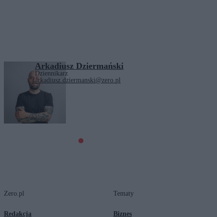
Arkadiusz Dziermański
Dziennikarz
arkadiusz.dziermanski@zero.pl
Tagi:
technologie
Zero.pl
Tematy
Redakcja
Biznes