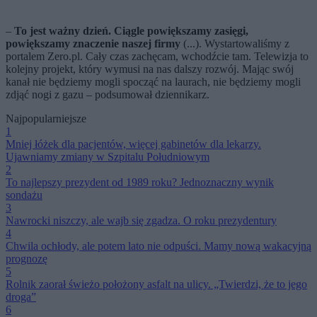
–
To jest ważny dzień. Ciągle powiększamy zasięgi,
powiększamy znaczenie naszej firmy
(...). Wystartowaliśmy z
portalem Zero.pl. Cały czas zachęcam, wchodźcie tam. Telewizja to
kolejny projekt, który wymusi na nas dalszy rozwój. Mając swój
kanał nie będziemy mogli spocząć na laurach, nie będziemy mogli
zdjąć nogi z gazu – podsumował dziennikarz.
Najpopularniejsze
1
Mniej łóżek dla pacjentów, więcej gabinetów dla lekarzy.
Ujawniamy zmiany w Szpitalu Południowym
2
To najlepszy prezydent od 1989 roku? Jednoznaczny wynik
sondażu
3
Nawrocki niszczy, ale wajb się zgadza. O roku prezydentury
4
Chwila ochłody, ale potem lato nie odpuści. Mamy nową wakacyjną
prognozę
5
Rolnik zaorał świeżo położony asfalt na ulicy. „Twierdzi, że to jego
droga”
6