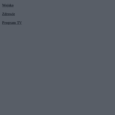
Wojsko
Zdrowie
Program TV
© 2026 Kanał Zero Spółka Akcyjna