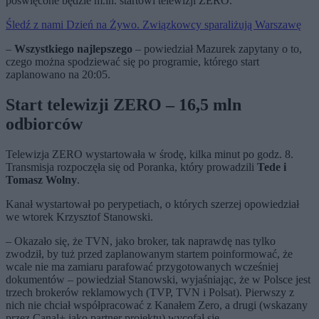
poświęcone będzie m.in. startowi telewizji ZERO.
Śledź z nami Dzień na Żywo. Związkowcy sparaliżują Warszawę
–
Wszystkiego najlepszego
– powiedział Mazurek zapytany o to,
czego można spodziewać się po programie, którego start
zaplanowano na 20:05.
Start telewizji ZERO – 16,5 mln
odbiorców
Telewizja ZERO wystartowała w środę, kilka minut po godz. 8.
Transmisja rozpoczęła się od Poranka, który prowadzili
Tede i
Tomasz Wolny
.
Kanał wystartował po perypetiach, o których szerzej opowiedział
we wtorek Krzysztof Stanowski.
– Okazało się, że TVN, jako broker, tak naprawdę nas tylko
zwodził, by tuż przed zaplanowanym startem poinformować, że
wcale nie ma zamiaru parafować przygotowanych wcześniej
dokumentów – powiedział Stanowski, wyjaśniając, że w Polsce jest
trzech brokerów reklamowych (TVP, TVN i Polsat). Pierwszy z
nich nie chciał współpracować z Kanałem Zero, a drugi (wskazany
przez Canal+ jako partner projektu) wycofał się.