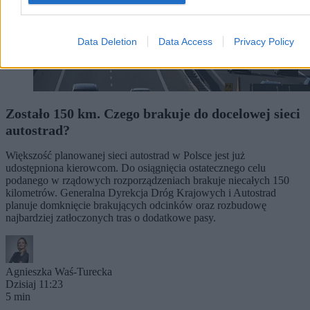
Data Deletion
Data Access
Privacy Policy
Zostało 150 km. Czego brakuje do docelowej sieci
autostrad?
Większość planowanej sieci autostrad w Polsce jest już
udostępniona kierowcom. Do osiągnięcia ostatecznego celu
podanego w rządowych rozporządzeniach brakuje niecałych 150
kilometrów. Generalna Dyrekcja Dróg Krajowych i Autostrad
planuje domknięcie brakujących odcinków oraz rozbudowę
najbardziej zatłoczonych tras o dodatkowe pasy.
Agnieszka Waś-Turecka
Dzisiaj 11:23
5 min