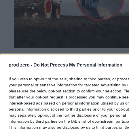
Rolnik zaorał nową drogę. Usłyszał zarzut, grozi
mu do 10 lat więzienia
prod zero -
Do Not Process My Personal Information
Uszkodzenie nowo wyremontowanej nawierzchni na ulicy
If you wish to opt-out of the sale, sharing to third parties, or proce
Rybackiej w gliwickiej dzielnicy Ostropa skończyło się surowymi
konsekwencjami dla lokalnego gospodarza. Rolnik, który zaorał
your personal or sensitive information for targeted advertising by 
pługiem świeży asfalt, usłyszał zarzut zniszczenia mienia o znacznej
please use the below opt-out section to confirm your selection. Pl
wartości. Prokuratura wystąpiła o jego tymczasowe aresztowanie.
that after your opt-out request is processed you may continue see
interest-based ads based on personal information utilized by us or
personal information disclosed to third parties prior to your opt-ou
may separately opt-out of the further disclosure of your personal
Agnieszka Waś-Turecka
information by third parties on the IAB’s list of downstream partici
Dzisiaj 12:14
This information may also be disclosed by us to third parties on t
3 min