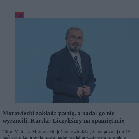
Kraj
Morawiecki zakłada partię, a nadal go nie
wyrzucili. Karski: Liczyliśmy na opamiętanie
Choć Mateusz Morawiecki już zapowiedział, że najpóźniej do 15
października powoła nową partię, nadal pozostaje on formalnie