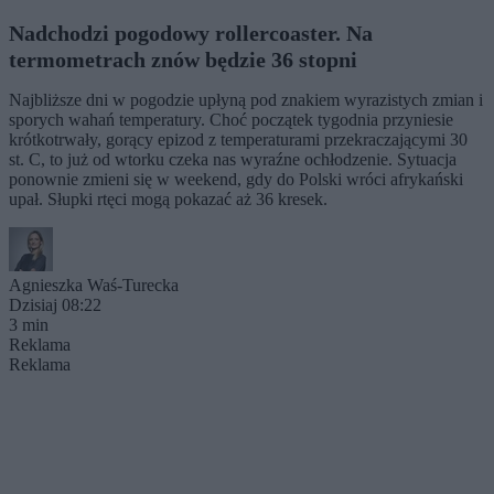
Nadchodzi pogodowy rollercoaster. Na
termometrach znów będzie 36 stopni
Najbliższe dni w pogodzie upłyną pod znakiem wyrazistych zmian i
sporych wahań temperatury. Choć początek tygodnia przyniesie
krótkotrwały, gorący epizod z temperaturami przekraczającymi 30
st. C, to już od wtorku czeka nas wyraźne ochłodzenie. Sytuacja
ponownie zmieni się w weekend, gdy do Polski wróci afrykański
upał. Słupki rtęci mogą pokazać aż 36 kresek.
Agnieszka Waś-Turecka
Dzisiaj 08:22
3 min
Reklama
Reklama