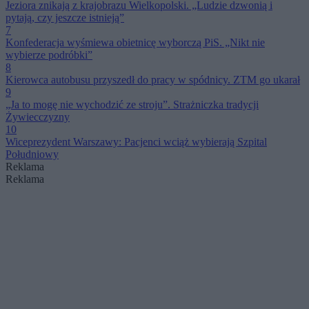
Jeziora znikają z krajobrazu Wielkopolski. „Ludzie dzwonią i
pytają, czy jeszcze istnieją”
7
Konfederacja wyśmiewa obietnicę wyborczą PiS. „Nikt nie
wybierze podróbki”
8
Kierowca autobusu przyszedł do pracy w spódnicy. ZTM go ukarał
9
„Ja to mogę nie wychodzić ze stroju”. Strażniczka tradycji
Żywiecczyzny
10
Wiceprezydent Warszawy: Pacjenci wciąż wybierają Szpital
Południowy
Reklama
Reklama