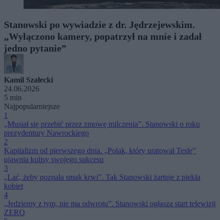
Stanowski po wywiadzie z dr. Jędrzejewskim.
„Wyłączono kamery, popatrzył na mnie i zadał
jedno pytanie”
Kamil Szałecki
24.06.2026
5 min
Najpopularniejsze
1
„Musiał się przebić przez zmowę milczenia”. Stanowski o roku
prezydentury Nawrockiego
2
Kapitalizm od pierwszego dnia. „Polak, który uratował Teslę”
ujawnia kulisy swojego sukcesu
3
„Lać, żeby poznała smak krwi”. Tak Stanowski żartuje z piekła
kobiet
4
„Jedziemy z tym, nie ma odwrotu”. Stanowski ogłasza start telewizji
ZERO