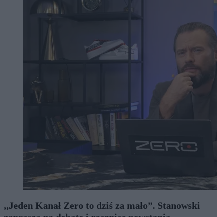
,,Jeden Kanał Zero to dziś za mało”. Stanowski
zaprasza na debatę i rocznicę powstania