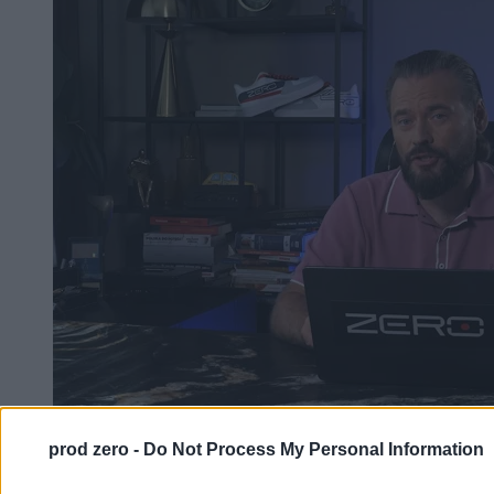
prod zero -
Do Not Process My Personal Information
Stanowski po aferze w Szpitalu Południowym:
Zepsute państwo do szpiku kości