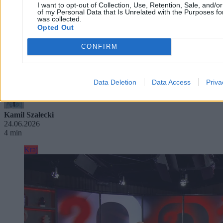
I want to opt-out of Collection, Use, Retention, Sale, and/o
of my Personal Data that Is Unrelated with the Purposes for
was collected.
Opted Out
CONFIRM
Po wywiadzie byłego ordynatora. „Dwie osoby ze
szpitala postrzegają to podobnie”
Data Deletion
Data Access
Priva
Kamil Szałecki
24.06.2026
4 min
Kraj