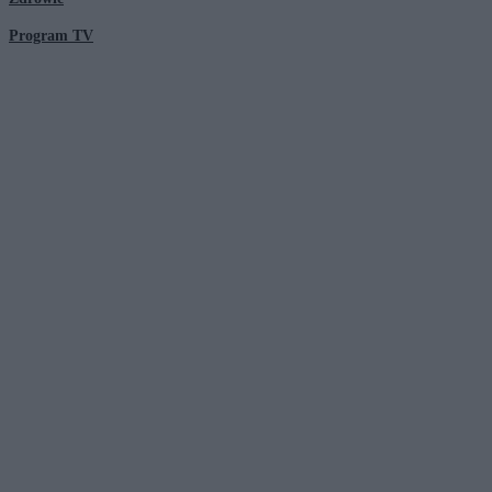
Program TV
© 2026 Kanał Zero Spółka Akcyjna