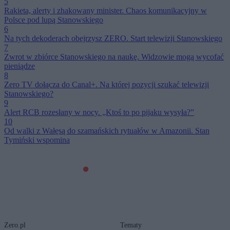
5
Rakieta, alerty i zhakowany minister. Chaos komunikacyjny w
Polsce pod lupą Stanowskiego
6
Na tych dekoderach obejrzysz ZERO. Start telewizji Stanowskiego
7
Zwrot w zbiórce Stanowskiego na naukę. Widzowie mogą wycofać
pieniądze
8
Zero TV dołącza do Canal+. Na której pozycji szukać telewizji
Stanowskiego?
9
Alert RCB rozesłany w nocy. „Ktoś to po pijaku wysyła?”
10
Od walki z Wałęsą do szamańskich rytuałów w Amazonii. Stan
Tymiński wspomina
Zero.pl
Tematy