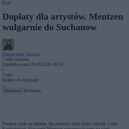
Kraj
Dopłaty dla artystów. Mentzen
wulgarnie do Suchanow
Przemysław Staciwa
3 min czytania
Opublikowano:
29.05.2026 18:53
•
3 min
Dołącz do dyskusji!
Reklama
Reklama
✕
Pomysł rządu na dopłaty dla artystów dalej budzi emocje. Lider
Konfederacji, Sławomir Mentzen zareagował ostro na wpis