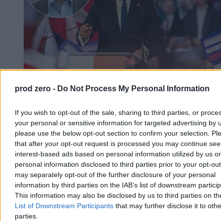
prod zero -
Do Not Process My Personal Information
Pierwszy rok prezydentury Karola Nawrockiego.
„Prawdziwe testy dopiero przed nim”
If you wish to opt-out of the sale, sharing to third parties, or proce
your personal or sensitive information for targeted advertising by 
Czy po roku urzędowania można już powiedzieć, jakim
please use the below opt-out section to confirm your selection. Pl
prezydentem będzie Karol Nawrocki? Zdaniem prof. Rafała
Chwedoruka tak, choć – jak podkreśla – najważniejsze polityczne
that after your opt-out request is processed you may continue see
egzaminy dopiero przed nim. W rozmowie z Zero.pl politolog
interest-based ads based on personal information utilized by us or
ocenia pierwszy rok prezydentury, wskazuje jej najmocniejsze i
personal information disclosed to third parties prior to your opt-ou
najsłabsze momenty oraz kreśli scenariusze na kolejne lata.
may separately opt-out of the further disclosure of your personal
information by third parties on the IAB’s list of downstream partici
This information may also be disclosed by us to third parties on t
List of Downstream Participants
that may further disclose it to othe
Bartosz Michalski
parties.
Dzisiaj 09:49