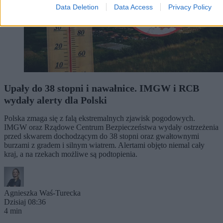
Data Deletion
Data Access
Privacy Policy
Upały do 38 stopni i nawałnice. IMGW i RCB
wydały alerty dla Polski
Polska zmaga się z falą ekstremalnych zjawisk pogodowych.
IMGW oraz Rządowe Centrum Bezpieczeństwa wydały ostrzeżenia
przed skwarem dochodzącym do 38 stopni oraz gwałtownymi
burzami z gradem i silnym wiatrem. Alertami objęto niemal cały
kraj, a na rzekach możliwe są podtopienia.
Agnieszka Waś-Turecka
Dzisiaj 08:36
4 min