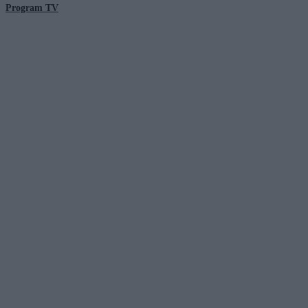
Program TV
© 2026 Kanał Zero Spółka Akcyjna