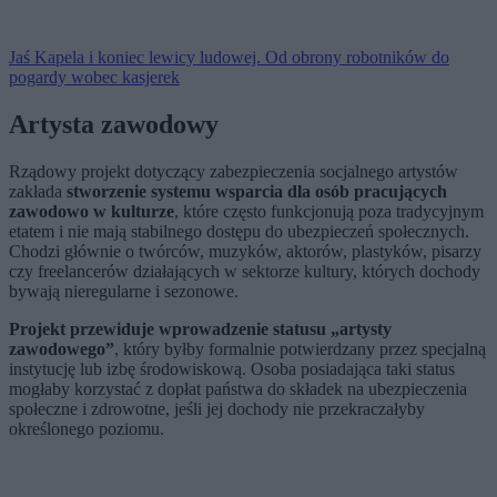
Jaś Kapela i koniec lewicy ludowej. Od obrony robotników do
pogardy wobec kasjerek
Artysta zawodowy
Rządowy projekt dotyczący zabezpieczenia socjalnego artystów
zakłada
stworzenie systemu wsparcia dla osób pracujących
zawodowo w kulturze
, które często funkcjonują poza tradycyjnym
etatem i nie mają stabilnego dostępu do ubezpieczeń społecznych.
Chodzi głównie o twórców, muzyków, aktorów, plastyków, pisarzy
czy freelancerów działających w sektorze kultury, których dochody
bywają nieregularne i sezonowe.
Projekt przewiduje wprowadzenie statusu „artysty
zawodowego”
, który byłby formalnie potwierdzany przez specjalną
instytucję lub izbę środowiskową. Osoba posiadająca taki status
mogłaby korzystać z dopłat państwa do składek na ubezpieczenia
społeczne i zdrowotne, jeśli jej dochody nie przekraczałyby
określonego poziomu.