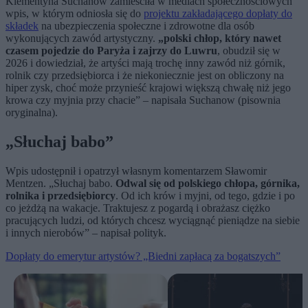
Klementyna Suchanow zamieściła w mediach społecznościowych
wpis, w którym odniosła się do
projektu zakładającego dopłaty do
składek
na ubezpieczenia społeczne i zdrowotne dla osób
wykonujących zawód artystyczny.
„polski chłop, który nawet
czasem pojedzie do Paryża i zajrzy do Luwru
, obudził się w
2026 i dowiedział, że artyści mają trochę inny zawód niż górnik,
rolnik czy przedsiębiorca i że niekoniecznie jest on obliczony na
hiper zysk, choć może przynieść krajowi większą chwałę niż jego
krowa czy myjnia przy chacie” – napisała Suchanow (pisownia
oryginalna).
„Słuchaj babo”
Wpis udostępnił i opatrzył własnym komentarzem Sławomir
Mentzen. „Słuchaj babo.
Odwal się od polskiego chłopa, górnika,
rolnika i przedsiębiorcy
. Od ich krów i myjni, od tego, gdzie i po
co jeżdżą na wakacje. Traktujesz z pogardą i obrażasz ciężko
pracujących ludzi, od których chcesz wyciągnąć pieniądze na siebie
i innych nierobów” – napisał polityk.
Dopłaty do emerytur artystów? „Biedni zapłacą za bogatszych”