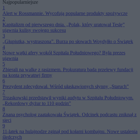
Najpopularniejsze
1
Alert w Rossmannie. Wycofują popularne produkty spożywcze
2
Kapitalizm od pierwszego dnia. „Polak, który uratował Teslę”
ujawnia kulisy swojego sukcesu
3
„Głupiutka, wystraszona”. Burza po słowach Woydyłło o Świątek
4
Nowe wątki afery wokół Szpitala Południowego? Była prezes
ujawnia
5
Zbierali na walkę z rasizmem. Prokuratura bada przelewy fundacji
na konta prywatnej firmy
6
Prezydent zdecydował. Wśród ułaskawionych słynny „Staruch”
7
Trzaskowski przedstawił wyniki audytu w Szpitalu Południowym.
„Rekordowy dyżur to 110 godzin”
8
Znana psycholog zaatakowała Świątek. Odcinek podcastu zniknął z
sieci
9
11-latek na hulajnodze zginął pod kołami kombajnu. Nowe ustalenia
śledczych