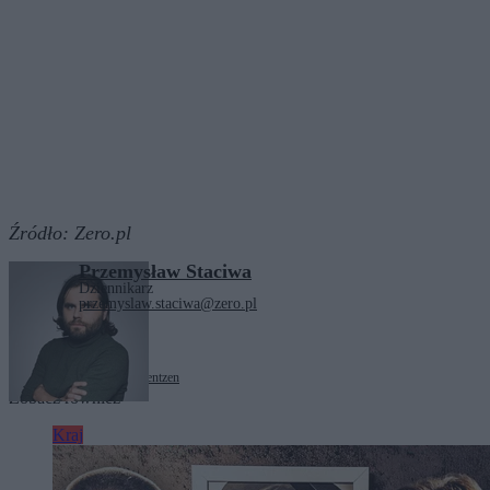
Źródło:
Zero.pl
Przemysław Staciwa
Dziennikarz
przemyslaw.staciwa@zero.pl
Tagi:
artyści
Sławomir Mentzen
Zobacz również
Kraj