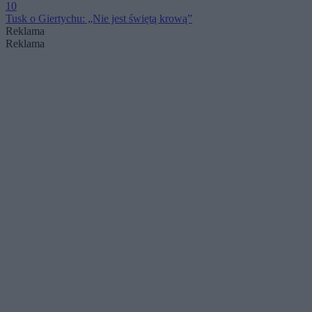
10
Tusk o Giertychu: „Nie jest świętą krową”
Reklama
Reklama