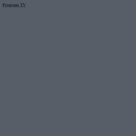
Program TV
© 2026 Kanał Zero Spółka Akcyjna