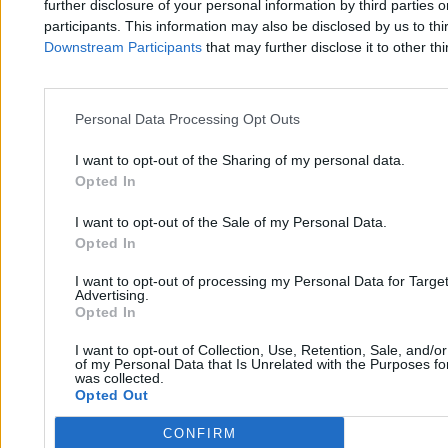
further disclosure of your personal information by third parties 
participants. This information may also be disclosed by us to thi
Downstream Participants
that may further disclose it to other thi
Personal Data Processing Opt Outs
I want to opt-out of the Sharing of my personal data.
Opted In
I want to opt-out of the Sale of my Personal Data.
Kontrowersje wokół dopłat dla artystów.
Opted In
Ministerstwo odpiera zarzuty
I want to opt-out of processing my Personal Data for Targe
Advertising.
Opted In
Agnieszka Waś-Turecka
27.05.2026
I want to opt-out of Collection, Use, Retention, Sale, and/o
of my Personal Data that Is Unrelated with the Purposes for
8 min
was collected.
Opted Out
Kraj
CONFIRM