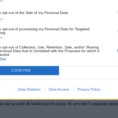
In
o opt-out of the Sale of my Personal Data.
In
to opt-out of processing my Personal Data for Targeted
ing.
In
o opt-out of Collection, Use, Retention, Sale, and/or Sharing
ersonal Data that Is Unrelated with the Purposes for which it
lected.
Out
CONFIRM
h zawód artystyczny (fot. Shutterstock / Shutterstock)
Data Deletion
Data Access
Privacy Policy
tystów. Państwo dopłaci do składek na ubezpieczenia społeczne i 
ch ustawy oraz jej ostatecznym brzmieniu.
ło się na razie do konkretnych pytań. W serwisie X napisano jed