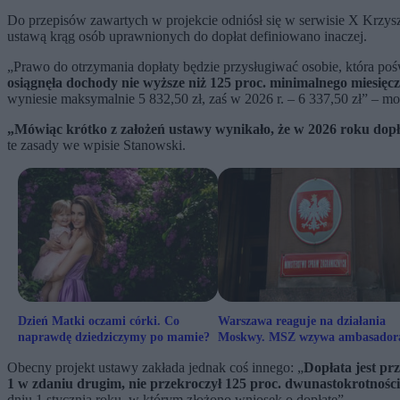
Do przepisów zawartych w projekcie odniósł się w serwisie X Krzys
ustawą krąg osób uprawnionych do dopłat definiowano inaczej.
„Prawo do otrzymania dopłaty będzie przysługiwać osobie, która po
osiągnęła dochody nie wyższe niż 125 proc. minimalnego miesi
wyniesie maksymalnie 5 832,50 zł, zaś w 2026 r. – 6 337,50 zł” – mo
„Mówiąc krótko z założeń ustawy wynikało, że w 2026 roku dopła
te zasady we wpisie Stanowski.
Dzień Matki oczami córki. Co
Warszawa reaguje na działania
naprawdę dziedziczymy po mamie?
Moskwy. MSZ wzywa ambasador
Rosji
Obecny projekt ustawy zakłada jednak coś innego: „
Dopłata jest pr
1 w zdaniu drugim, nie przekroczył 125 proc. dwunastokrotnoś
dniu 1 stycznia roku, w którym złożono wniosek o dopłatę”.