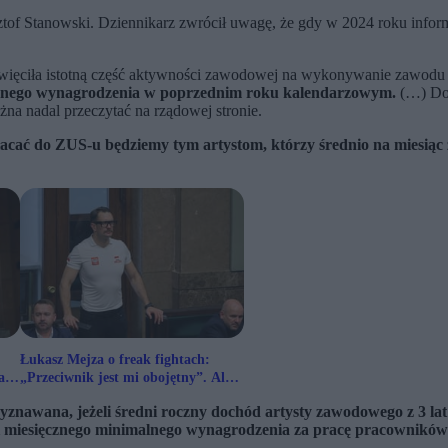
ztof Stanowski. Dziennikarz zwrócił uwagę, że gdy w 2024 roku infor
święciła istotną część aktywności zawodowej na wykonywanie zawodu 
ęcznego wynagrodzenia w poprzednim roku kalendarzowym.
(…) Do 
żna nadal przeczytać na rządowej stronie.
cać do ZUS-u będziemy tym artystom, którzy średnio na miesiąc zar
Łukasz Mejza o freak fightach:
a
„Przeciwnik jest mi obojętny”. Ale
stawia warunek
zyznawana, jeżeli średni roczny dochód artysty zawodowego z 3 l
ci miesięcznego minimalnego wynagrodzenia za pracę pracowników