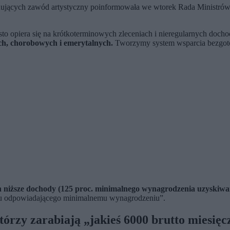
nujących zawód artystyczny poinformowała we wtorek Rada Ministrów
sto opiera się na krótkoterminowych zleceniach i nieregularnych doch
ch, chorobowych i emerytalnych.
Tworzymy system wsparcia bezgotów
 niższe dochody (125 proc. minimalnego wynagrodzenia uzyskiwanego
omu odpowiadającego minimalnemu wynagrodzeniu”.
tórzy zarabiają „jakieś 6000 brutto miesięc