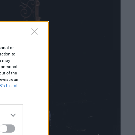
sonal or
ection to
ou may
 personal
out of the
 downstream
B’s List of