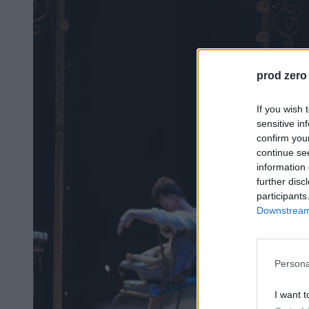
prod zero
If you wish 
sensitive in
confirm you
continue se
information 
further disc
participants
Downstream 
Persona
I want t