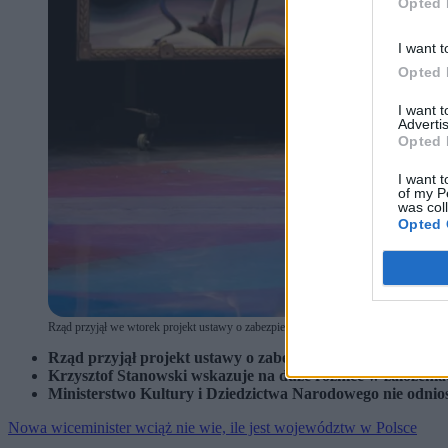
Opted 
I want t
Opted 
I want 
Advertis
Opted 
I want t
of my P
was col
Opted 
Rząd przyjął we wtorek projekt ustawy o zabezpieczeniu socjalnym osób wykonującyc
Rząd przyjął projekt ustawy o zabezpieczeniu socjalnym ar
Krzysztof Stanowski wskazuje na duże różnice w założenia
Ministerstwo Kultury i Dziedzictwa Narodowego nie odnios
Nowa wiceminister wciąż nie wie, ile jest województw w Polsce