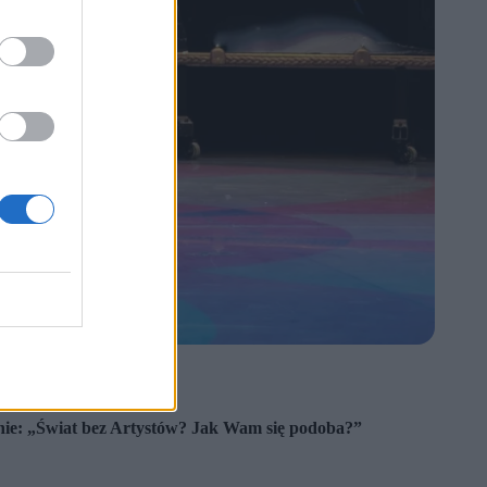
zdrowotne.
ynie: „Świat bez Artystów? Jak Wam się podoba?”