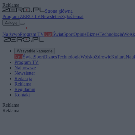
Reklama
Strona główna
Program ZERO TV
Newsletter
Zgłoś temat
Zaloguj
Na żywo
Program TV
Kraj
Świat
Sport
Opinie
Biznes
Technologia
Wojsk
Wszystkie kategorie
Kraj
Świat
Sport
Biznes
Technologia
Wojsko
Zdrowie
Kultura
Nau
Program TV
Najnowsze
Newsletter
Redakcja
Reklama
Regulamin
Kontakt
Reklama
Reklama