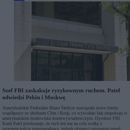
Szef FBI zaskakuje ryzykownym ruchem. Patel
odwiedzi Pekin i Moskwę
Amerykańskie Federalne Biuro Śledcze nawiązało nowe formy
współpracy ze służbami Chin i Rosji, co wywołało falę niepokoju w
amerykańskim środowisku kontrwywiadowczym. Dyrektor FBI
Kash Patel przekonuje, że ruch ten ma na celu walkę z
przestępczością transnarodową, jednak eksperci ostrzegają przed