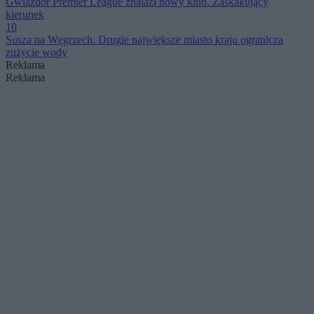
Gwiazdor Premier League znalazł nowy klub. Zaskakujący
kierunek
10
Susza na Węgrzech. Drugie największe miasto kraju ogranicza
zużycie wody
Reklama
Reklama