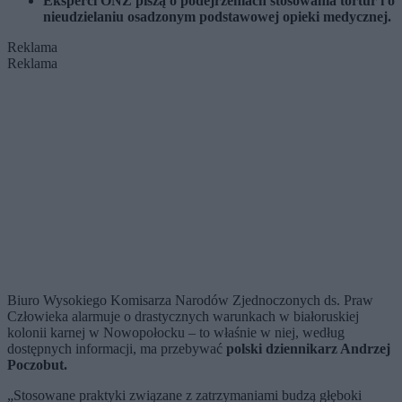
Eksperci ONZ piszą o podejrzeniach stosowania tortur i o
nieudzielaniu osadzonym podstawowej opieki medycznej.
Reklama
Reklama
Biuro Wysokiego Komisarza Narodów Zjednoczonych ds. Praw
Człowieka alarmuje o drastycznych warunkach w białoruskiej
kolonii karnej w Nowopołocku – to właśnie w niej, według
dostępnych informacji, ma przebywać
polski dziennikarz Andrzej
Poczobut.
„Stosowane praktyki związane z zatrzymaniami budzą głęboki