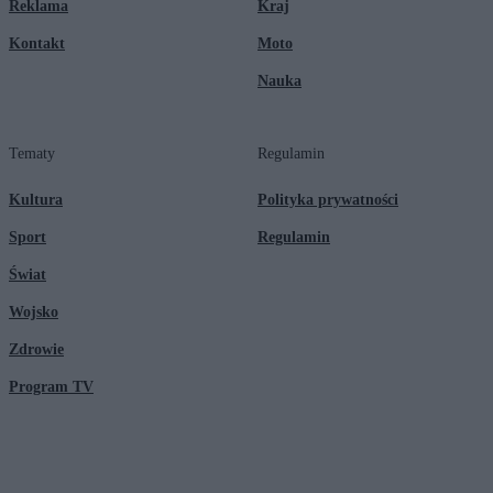
Reklama
Kraj
Kontakt
Moto
Nauka
Tematy
Regulamin
Kultura
Polityka prywatności
Sport
Regulamin
Świat
Wojsko
Zdrowie
Program TV
© 2026 Kanał Zero Spółka Akcyjna