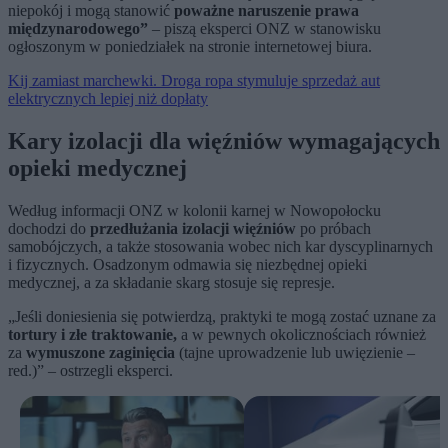
niepokój i mogą stanowić
poważne naruszenie prawa
międzynarodowego”
– piszą eksperci ONZ w stanowisku
ogłoszonym w poniedziałek na stronie internetowej biura.
Kij zamiast marchewki. Droga ropa stymuluje sprzedaż aut
elektrycznych lepiej niż dopłaty
Kary izolacji dla więźniów wymagających
opieki medycznej
Według informacji ONZ w kolonii karnej w Nowopołocku
dochodzi do
przedłużania izolacji więźniów
po próbach
samobójczych, a także stosowania wobec nich kar dyscyplinarnych
i fizycznych. Osadzonym odmawia się niezbędnej opieki
medycznej, a za składanie skarg stosuje się represje.
„Jeśli doniesienia się potwierdzą, praktyki te mogą zostać uznane za
tortury i złe traktowanie,
a w pewnych okolicznościach również
za
wymuszone zaginięcia
(tajne uprowadzenie lub uwięzienie –
red.)” – ostrzegli eksperci.