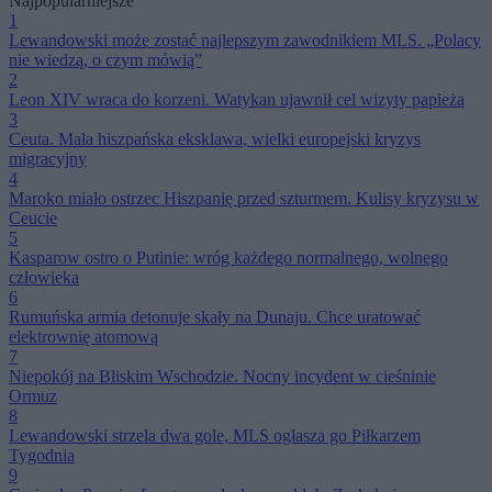
Najpopularniejsze
1
Lewandowski może zostać najlepszym zawodnikiem MLS. „Polacy
nie wiedzą, o czym mówią”
2
Leon XIV wraca do korzeni. Watykan ujawnił cel wizyty papieża
3
Ceuta. Mała hiszpańska eksklawa, wielki europejski kryzys
migracyjny
4
Maroko miało ostrzec Hiszpanię przed szturmem. Kulisy kryzysu w
Ceucie
5
Kasparow ostro o Putinie: wróg każdego normalnego, wolnego
człowieka
6
Rumuńska armia detonuje skały na Dunaju. Chce uratować
elektrownię atomową
7
Niepokój na Bliskim Wschodzie. Nocny incydent w cieśninie
Ormuz
8
Lewandowski strzela dwa gole, MLS ogłasza go Piłkarzem
Tygodnia
9