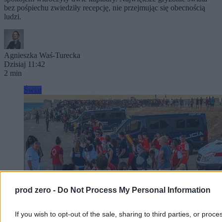
bez pośpiechu zwiedziły recepcję, nie przejmując się obecnością
ludzi.
Agnieszka Waś-Turecka
Dzisiaj 11:42
2 min
Świat
prod zero -
Do Not Process My Personal Information
If you wish to opt-out of the sale, sharing to third parties, or proce