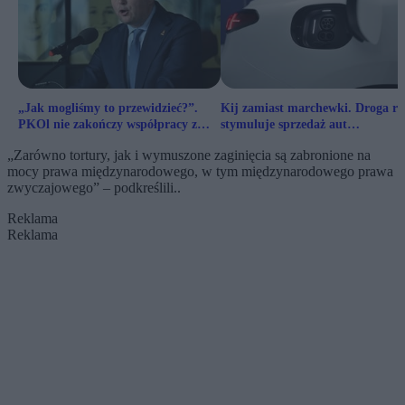
„Jak mogliśmy to przewidzieć?”.
Kij zamiast marchewki. Droga r
PKOl nie zakończy współpracy z
stymuluje sprzedaż aut
Zondacrypto
elektrycznych lepiej niż dopłaty
„Zarówno tortury, jak i wymuszone zaginięcia są zabronione na
mocy prawa międzynarodowego, w tym międzynarodowego prawa
zwyczajowego” – podkreślili..
Reklama
Reklama