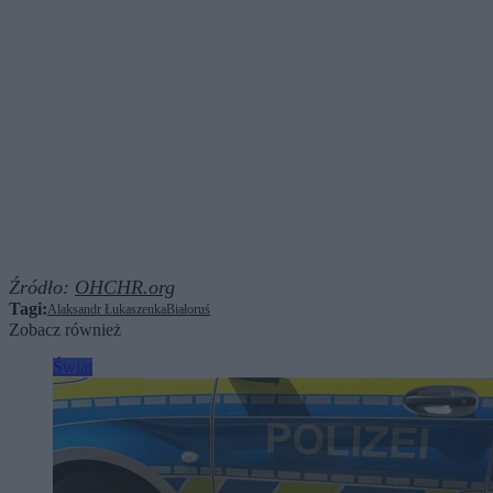
Źródło:
OHCHR.org
Tagi:
Alaksandr Łukaszenka
Białoruś
Zobacz również
Świat