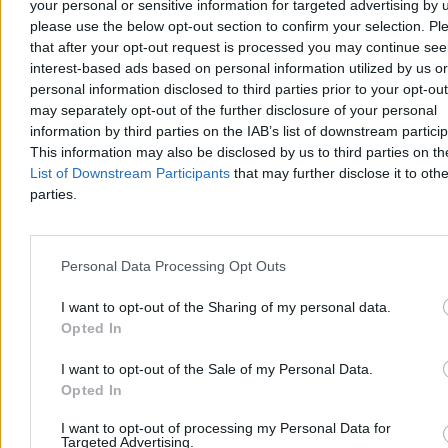
your personal or sensitive information for targeted advertising by 
please use the below opt-out section to confirm your selection. Pl
Maroko rozlicza szturm na Ceutę. Są pierwsze
that after your opt-out request is processed you may continue see
interest-based ads based on personal information utilized by us or
wyroki więzienia
personal information disclosed to third parties prior to your opt-ou
Przed marokańskimi sądami rozpoczęły się procesy 86 osób
may separately opt-out of the further disclosure of your personal
odpowiadających za udział i pomoc w niedawnym masowym
information by third parties on the IAB’s list of downstream partici
forsowaniu granicy z hiszpańską Ceutą. W sprawie zapadły już
This information may also be disclosed by us to third parties on t
pierwsze wyroki pozbawienia wolności, a wobec ponad połowy
List of Downstream Participants
that may further disclose it to othe
oskarżonych zastosowano środki zapobiegawcze w postaci
parties.
tymczasowego aresztu.
Personal Data Processing Opt Outs
Agnieszka Waś-Turecka
Dzisiaj 07:41
I want to opt-out of the Sharing of my personal data.
3 min
Opted In
Reklama
Reklama
I want to opt-out of the Sale of my Personal Data.
Opted In
I want to opt-out of processing my Personal Data for
Targeted Advertising.