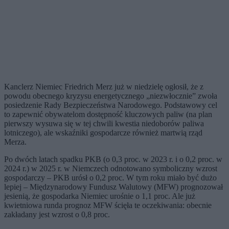
Kanclerz Niemiec Friedrich Merz już w niedzielę ogłosił, że z
powodu obecnego kryzysu energetycznego „niezwłocznie” zwoła
posiedzenie Rady Bezpieczeństwa Narodowego. Podstawowy cel
to zapewnić obywatelom dostępność kluczowych paliw (na plan
pierwszy wysuwa się w tej chwili kwestia niedoborów paliwa
lotniczego), ale wskaźniki gospodarcze również martwią rząd
Merza.
Po dwóch latach spadku PKB (o 0,3 proc. w 2023 r. i o 0,2 proc. w
2024 r.) w 2025 r. w Niemczech odnotowano symboliczny wzrost
gospodarczy – PKB urósł o 0,2 proc. W tym roku miało być dużo
lepiej – Międzynarodowy Fundusz Walutowy (MFW) prognozował
jesienią, że gospodarka Niemiec urośnie o 1,1 proc. Ale już
kwietniowa runda prognoz MFW ścięła te oczekiwania: obecnie
zakładany jest wzrost o 0,8 proc.