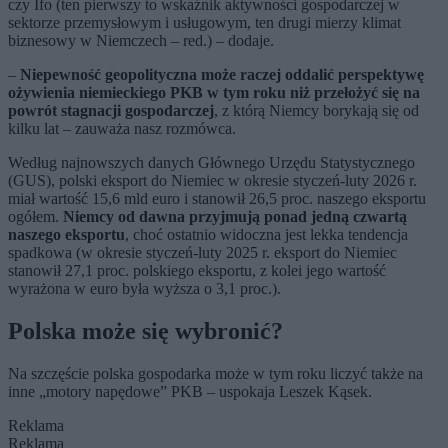
czy Ifo (ten pierwszy to wskaźnik aktywności gospodarczej w
sektorze przemysłowym i usługowym, ten drugi mierzy klimat
biznesowy w Niemczech – red.) – dodaje.
–
Niepewność geopolityczna może raczej oddalić perspektywę
ożywienia niemieckiego PKB w tym roku niż przełożyć się na
powrót stagnacji gospodarczej
, z którą Niemcy borykają się od
kilku lat – zauważa nasz rozmówca.
Według najnowszych danych Głównego Urzędu Statystycznego
(GUS), polski eksport do Niemiec w okresie styczeń-luty 2026 r.
miał wartość 15,6 mld euro i stanowił 26,5 proc. naszego eksportu
ogółem.
Niemcy od dawna przyjmują ponad jedną czwartą
naszego eksportu
, choć ostatnio widoczna jest lekka tendencja
spadkowa (w okresie styczeń-luty 2025 r. eksport do Niemiec
stanowił 27,1 proc. polskiego eksportu, z kolei jego wartość
wyrażona w euro była wyższa o 3,1 proc.).
Polska może się wybronić?
Na szczęście polska gospodarka może w tym roku liczyć także na
inne „motory napędowe” PKB – uspokaja Leszek Kąsek.
Reklama
Reklama