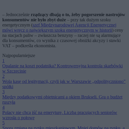
– Jednocześnie
rządzący dbają o to, żeby pogorszenie nastrojów
konsumentów nie było zbyt duże
– przy tak dużym szoku
energetycznym (
szef Międzynarodowej Agencji Energetycznej
mówi wręcz o największym szoku energetycznym w historii
) ceny
na stacjach paliw – zwłaszcza benzyny – raczej nie są alarmujące
dla konsumentów, co wynika z czasowej obniżki akcyzy i stawki
VAT – podkreśla ekonomista.
Najpopularniejsze
1
Opalanie na koszt podatnika? Kontrowersyjna kontrola skarbówki
w Szczecinie
2
Wolą kasę od legitymacji, czyli jak w Warszawie „odpolityczniono”
spółki
3
Między podatkowymi obietnicami a okiem Brukseli. Gra o budżet
ruszyła
4
Polacy nie chcą iść na emeryturę. Liczba pracujących seniorów
wzrosła o połowę
5
Spora zmiana na rynku mieszkaniowym. Mniej domów na rynku, a