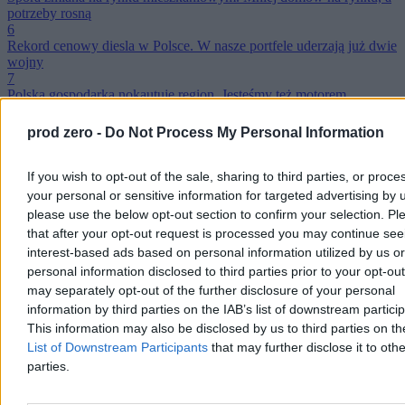
potrzeby rosną
6
Rekord cenowy diesla w Polsce. W nasze portfele uderzają już dwie
wojny
7
Polska gospodarka nokautuje region. Jesteśmy też motorem
napędowym UE
8
prod zero -
Do Not Process My Personal Information
Polacy będą masowo zakładać nowe konta? Minister obiecuje
wielkie korzyści
9
If you wish to opt-out of the sale, sharing to third parties, or proce
Polacy przestaną wpadać w podatkowe sidła? Rząd zapowiada
your personal or sensitive information for targeted advertising by 
wyczekiwaną zmianę
please use the below opt-out section to confirm your selection. Pl
10
that after your opt-out request is processed you may continue see
Jest projekt ustawy o pracy platformowej. Kurierzy i taksówkarze
interest-based ads based on personal information utilized by us or
przejdą na etat?
personal information disclosed to third parties prior to your opt-ou
Reklama
Reklama
may separately opt-out of the further disclosure of your personal
information by third parties on the IAB’s list of downstream partici
This information may also be disclosed by us to third parties on t
List of Downstream Participants
that may further disclose it to othe
parties.