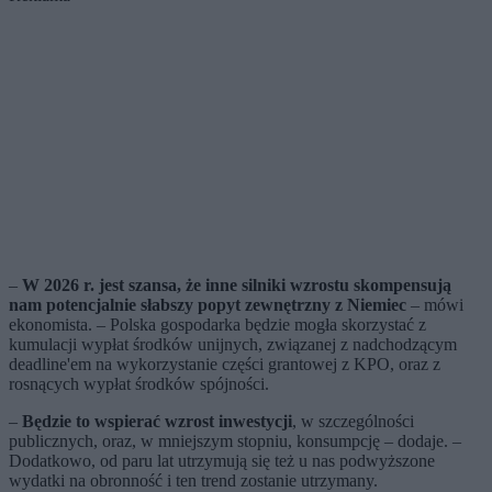
–
W 2026 r. jest szansa, że inne silniki wzrostu skompensują
nam potencjalnie słabszy popyt zewnętrzny z Niemiec
– mówi
ekonomista. – Polska gospodarka będzie mogła skorzystać z
kumulacji wypłat środków unijnych, związanej z nadchodzącym
deadline'em na wykorzystanie części grantowej z KPO, oraz z
rosnących wypłat środków spójności.
–
Będzie to wspierać wzrost inwestycji
, w szczególności
publicznych, oraz, w mniejszym stopniu, konsumpcję – dodaje. –
Dodatkowo, od paru lat utrzymują się też u nas podwyższone
wydatki na obronność i ten trend zostanie utrzymany.