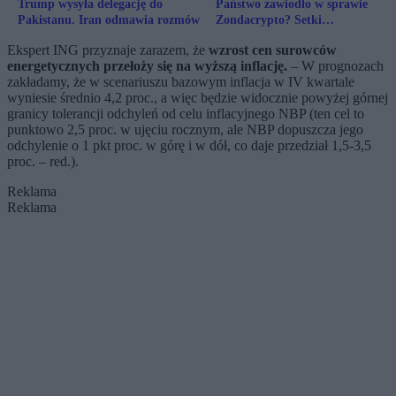
Trump wysyła delegację do
Państwo zawiodło w sprawie
Pakistanu. Iran odmawia rozmów
Zondacrypto? Setki
poszkodowanych mogły stracić
Ekspert ING przyznaje zarazem, że
wzrost cen surowców
fortunę
energetycznych przełoży się na wyższą inflację.
– W prognozach
zakładamy, że w scenariuszu bazowym inflacja w IV kwartale
wyniesie średnio 4,2 proc., a więc będzie widocznie powyżej górnej
granicy tolerancji odchyleń od celu inflacyjnego NBP (ten cel to
punktowo 2,5 proc. w ujęciu rocznym, ale NBP dopuszcza jego
odchylenie o 1 pkt proc. w górę i w dół, co daje przedział 1,5-3,5
proc. – red.).
Reklama
Reklama