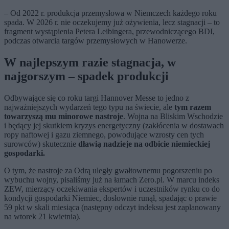
– Od 2022 r. produkcja przemysłowa w Niemczech każdego roku
spada. W 2026 r. nie oczekujemy już ożywienia, lecz stagnacji – to
fragment wystąpienia Petera Leibingera, przewodniczącego BDI,
podczas otwarcia targów przemysłowych w Hanowerze.
W najlepszym razie stagnacja, w
najgorszym – spadek produkcji
Odbywające się co roku targi Hannover Messe to jedno z
najważniejszych wydarzeń tego typu na świecie, ale
tym razem
towarzyszą mu minorowe nastroje
. Wojna na Bliskim Wschodzie
i będący jej skutkiem kryzys energetyczny (zakłócenia w dostawach
ropy naftowej i gazu ziemnego, powodujące wzrosty cen tych
surowców) skutecznie
dławią nadzieje na odbicie niemieckiej
gospodarki.
O tym, że nastroje za Odrą uległy gwałtownemu pogorszeniu po
wybuchu wojny, pisaliśmy już na łamach Zero.pl. W marcu indeks
ZEW, mierzący oczekiwania ekspertów i uczestników rynku co do
kondycji gospodarki Niemiec, dosłownie runął, spadając o prawie
59 pkt w skali miesiąca (następny odczyt indeksu jest zaplanowany
na wtorek 21 kwietnia).