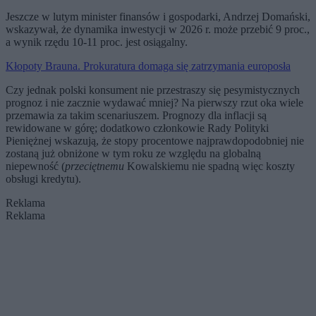
Jeszcze w lutym minister finansów i gospodarki, Andrzej Domański,
wskazywał, że dynamika inwestycji w 2026 r. może przebić 9 proc.,
a wynik rzędu 10-11 proc. jest osiągalny.
Kłopoty Brauna. Prokuratura domaga się zatrzymania europosła
Czy jednak polski konsument nie przestraszy się pesymistycznych
prognoz i nie zacznie wydawać mniej? Na pierwszy rzut oka wiele
przemawia za takim scenariuszem. Prognozy dla inflacji są
rewidowane w górę; dodatkowo członkowie Rady Polityki
Pieniężnej wskazują, że stopy procentowe najprawdopodobniej nie
zostaną już obniżone w tym roku ze względu na globalną
niepewność (
przeciętnemu
Kowalskiemu nie spadną więc koszty
obsługi kredytu).
Reklama
Reklama