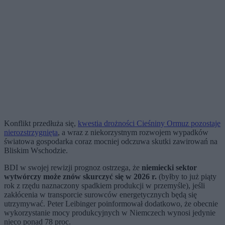
Konflikt przedłuża się,
kwestia drożności Cieśniny Ormuz pozostaje
nierozstrzygnięta
, a wraz z niekorzystnym rozwojem wypadków
światowa gospodarka coraz mocniej odczuwa skutki zawirowań na
Bliskim Wschodzie.
BDI w swojej rewizji prognoz ostrzega, że
niemiecki sektor
wytwórczy może znów skurczyć się w 2026 r.
(byłby to już piąty
rok z rzędu naznaczony spadkiem produkcji w przemyśle), jeśli
zakłócenia w transporcie surowców energetycznych będą się
utrzymywać. Peter Leibinger poinformował dodatkowo, że obecnie
wykorzystanie mocy produkcyjnych w Niemczech wynosi jedynie
nieco ponad 78 proc.