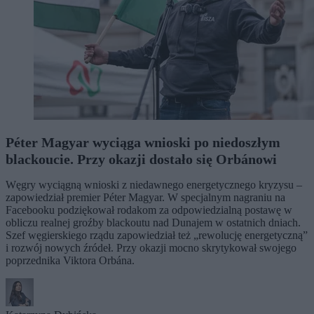
Péter Magyar wyciąga wnioski po niedoszłym
blackoucie. Przy okazji dostało się Orbánowi
Węgry wyciągną wnioski z niedawnego energetycznego kryzysu –
zapowiedział premier Péter Magyar. W specjalnym nagraniu na
Facebooku podziękował rodakom za odpowiedzialną postawę w
obliczu realnej groźby blackoutu nad Dunajem w ostatnich dniach.
Szef węgierskiego rządu zapowiedział też „rewolucję energetyczną”
i rozwój nowych źródeł. Przy okazji mocno skrytykował swojego
poprzednika Viktora Orbána.