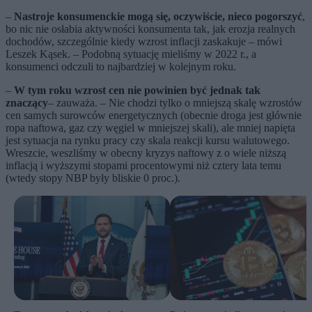
–
Nastroje konsumenckie mogą się, oczywiście, nieco pogorszyć
,
bo nic nie osłabia aktywności konsumenta tak, jak erozja realnych
dochodów, szczególnie kiedy wzrost inflacji zaskakuje – mówi
Leszek Kąsek. – Podobną sytuację mieliśmy w 2022 r., a
konsumenci odczuli to najbardziej w kolejnym roku.
–
W tym roku wzrost cen nie powinien być jednak tak
znaczący
– zauważa. – Nie chodzi tylko o mniejszą skalę wzrostów
cen samych surowców energetycznych (obecnie droga jest głównie
ropa naftowa, gaz czy węgiel w mniejszej skali), ale mniej napięta
jest sytuacja na rynku pracy czy skala reakcji kursu walutowego.
Wreszcie, weszliśmy w obecny kryzys naftowy z o wiele niższą
inflacją i wyższymi stopami procentowymi niż cztery lata temu
(wtedy stopy NBP były bliskie 0 proc.).