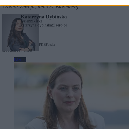
Źródła:
Zero.pl,
Reuters
Bloomberg
,
Katarzyna Dybińska
Dziennikarka
katarzyna.dybinska@zero.pl
Tagi:
gospodarka
Niemcy
PKB
Polska
Zobacz również
Biznes