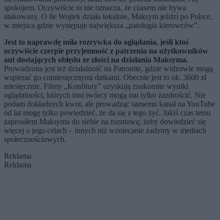
spokojem. Oczywiście to nie oznacza, że czasem nie bywa
atakowany. O ile Wojtek działa lokalnie, Maksym jeździ po Polsce,
w miejsca gdzie występuje największa „patologia kierowców”.
Jest to naprawdę miła rozrywka do oglądania, jeśli ktoś
oczywiście czerpie przyjemność z patrzenia na użytkowników
aut dostających obłędu ze złości na działania Maksyma.
Prowadzona jest też działalność na Patronite, gdzie widzowie mogą
wspierać go comiesięcznymi datkami. Obecnie jest to ok. 3600 zł
miesięcznie. Filmy „Konfitury” uzyskują znakomite wyniki
oglądalności, których inni twórcy mogą mu tylko zazdrościć. Nie
podam dokładnych kwot, ale prowadząc samemu kanał na YouTube
od lat mogę tylko powiedzieć, że da się z tego żyć. Jakiś czas temu
zaprosiłem Maksyma do siebie na rozmowę, żeby dowiedzieć się
więcej o jego celach – innych niż wzniecanie zadymy w mediach
społecznościowych.
Reklama
Reklama