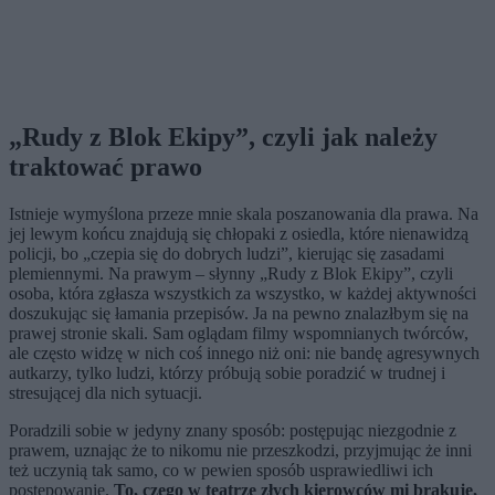
„Rudy z Blok Ekipy”, czyli jak należy
traktować prawo
Istnieje wymyślona przeze mnie skala poszanowania dla prawa. Na
jej lewym końcu znajdują się chłopaki z osiedla, które nienawidzą
policji, bo „czepia się do dobrych ludzi”, kierując się zasadami
plemiennymi. Na prawym – słynny „Rudy z Blok Ekipy”, czyli
osoba, która zgłasza wszystkich za wszystko, w każdej aktywności
doszukując się łamania przepisów. Ja na pewno znalazłbym się na
prawej stronie skali. Sam oglądam filmy wspomnianych twórców,
ale często widzę w nich coś innego niż oni: nie bandę agresywnych
autkarzy, tylko ludzi, którzy próbują sobie poradzić w trudnej i
stresującej dla nich sytuacji.
Poradzili sobie w jedyny znany sposób: postępując niezgodnie z
prawem, uznając że to nikomu nie przeszkodzi, przyjmując że inni
też uczynią tak samo, co w pewien sposób usprawiedliwi ich
postępowanie.
To, czego w teatrze złych kierowców mi brakuje,