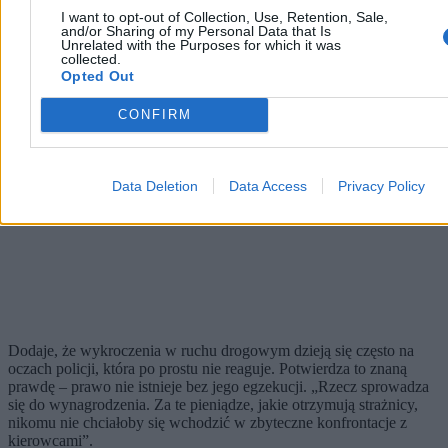
nie wiadomo, czy sprawca poniesie konsekwencje czy zostanie
I want to opt-out of Collection, Use, Retention, Sale,
and/or Sharing of my Personal Data that Is
poklepany po plecach
”.
Unrelated with the Purposes for which it was
collected.
Reklama
Opted Out
Reklama
CONFIRM
Data Deletion
Data Access
Privacy Policy
Dodaje, że wykroczenia w ruchu drogowym dzieją się często na
oczach policji, która po prostu nie reaguje. Potwierdza to znaną
prawdę – prawo nie istnieje bez jego egzekucji. „Rzecz sprowadza
się do wynagrodzenia. Za te pieniądze, jakie otrzymują strażnicy,
nikomu nie chciałoby się wchodzić w zbyteczne konfrontacje z
kierowcami”.