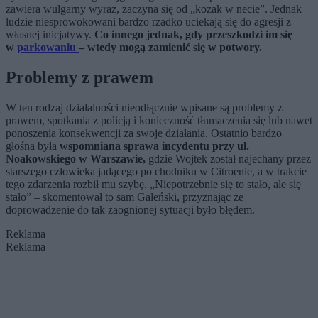
zawiera wulgarny wyraz, zaczyna się od „kozak w necie”. Jednak
ludzie niesprowokowani bardzo rzadko uciekają się do agresji z
własnej inicjatywy.
Co innego jednak, gdy przeszkodzi im się
w
parkowaniu
– wtedy mogą zamienić się w potwory.
Problemy z prawem
W ten rodzaj działalności nieodłącznie wpisane są problemy z
prawem, spotkania z policją i konieczność tłumaczenia się lub nawet
ponoszenia konsekwencji za swoje działania. Ostatnio bardzo
głośna była
wspomniana sprawa incydentu przy ul.
Noakowskiego w Warszawie,
gdzie Wojtek został najechany przez
starszego człowieka jadącego po chodniku w Citroenie, a w trakcie
tego zdarzenia rozbił mu szybę. „Niepotrzebnie się to stało, ale się
stało” – skomentował to sam Galeński, przyznając że
doprowadzenie do tak zaognionej sytuacji było błędem.
Reklama
Reklama