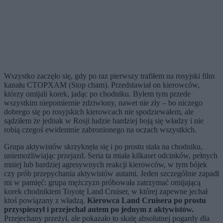
Wszystko zaczęło się, gdy po raz pierwszy trafiłem na rosyjski film
kanału CTOPXAM (Stop cham). Przedstawiał on kierowców,
którzy omijali korek, jadąc po chodniku. Byłem tym przede
wszystkim niepomiernie zdziwiony, nawet nie zły – bo niczego
dobrego się po rosyjskich kierowcach nie spodziewałem, ale
sądziłem że jednak w Rosji ludzie bardziej boją się władzy i nie
robią czegoś ewidentnie zabronionego na oczach wszystkich.
Grupa aktywistów skrzyknęła się i po prostu stała na chodniku,
uniemożliwiając przejazd. Seria ta miała kilkaset odcinków, pełnych
mniej lub bardziej agresywnych reakcji kierowców, w tym bójek
czy prób przepychania aktywistów autami. Jeden szczególnie zapadł
mi w pamięć: grupa mężczyzn próbowała zatrzymać omijającą
korek chodnikiem Toyotę Land Cruiser, w której zapewne jechał
ktoś powiązany z władzą.
Kierowca Land Cruisera po prostu
przyspieszył i przejechał autem po jednym z aktywistów.
Przejechany przeżył, ale pokazało to skalę absolutnej pogardy dla