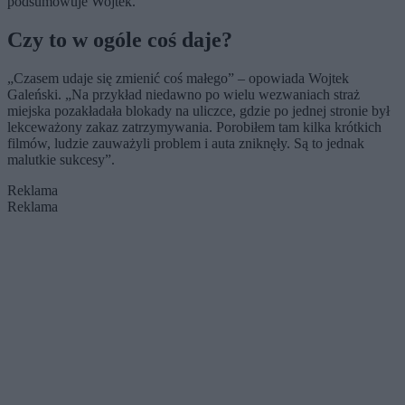
podsumowuje Wojtek.
Czy to w ogóle coś daje?
„Czasem udaje się zmienić coś małego” – opowiada Wojtek
Galeński. „Na przykład niedawno po wielu wezwaniach straż
miejska pozakładała blokady na uliczce, gdzie po jednej stronie był
lekceważony zakaz zatrzymywania. Porobiłem tam kilka krótkich
filmów, ludzie zauważyli problem i auta zniknęły. Są to jednak
malutkie sukcesy”.
Reklama
Reklama