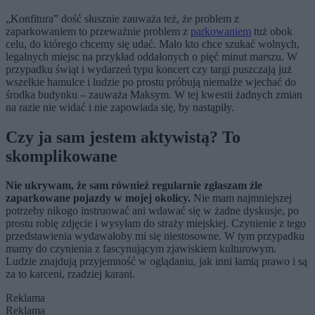
„Konfitura” dość słusznie zauważa też, że problem z
zaparkowaniem to przeważnie problem z
parkowaniem
tuż obok
celu, do którego chcemy się udać. Mało kto chce szukać wolnych,
legalnych miejsc na przykład oddalonych o pięć minut marszu. W
przypadku świąt i wydarzeń typu koncert czy targi puszczają już
wszelkie hamulce i ludzie po prostu próbują niemalże wjechać do
środka budynku – zauważa Maksym. W tej kwestii żadnych zmian
na razie nie widać i nie zapowiada się, by nastąpiły.
Czy ja sam jestem aktywistą? To
skomplikowane
Nie ukrywam, że sam również regularnie zgłaszam źle
zaparkowane pojazdy w mojej okolicy.
Nie mam najmniejszej
potrzeby nikogo instruować ani wdawać się w żadne dyskusje, po
prostu robię zdjęcie i wysyłam do straży miejskiej. Czynienie z tego
przedstawienia wydawałoby mi się niestosowne. W tym przypadku
mamy do czynienia z fascynującym zjawiskiem kulturowym.
Ludzie znajdują przyjemność w oglądaniu, jak inni łamią prawo i są
za to karceni, rzadziej karani.
Reklama
Reklama