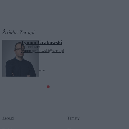
Źródło:
Zero.pl
Tymon Grabowski
Dziennikarz
tymon.grabowski@zero.pl
Tagi:
motoryzacja
parkowanie
Zero.pl
Tematy