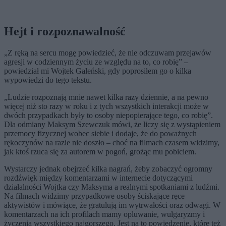
Hejt i rozpoznawalność
„Z ręką na sercu mogę powiedzieć, że nie odczuwam przejawów
agresji w codziennym życiu ze względu na to, co robię” –
powiedział mi Wojtek Galeński, gdy poprosiłem go o kilka
wypowiedzi do tego tekstu.
„Ludzie rozpoznają mnie nawet kilka razy dziennie, a na pewno
więcej niż sto razy w roku i z tych wszystkich interakcji może w
dwóch przypadkach były to osoby niepopierające tego, co robię”.
Dla odmiany Maksym Szewczuk mówi, że liczy się z wystąpieniem
przemocy fizycznej wobec siebie i dodaje, że do poważnych
rękoczynów na razie nie doszło – choć na filmach czasem widzimy,
jak ktoś rzuca się za autorem w pogoń, grożąc mu pobiciem.
Wystarczy jednak obejrzeć kilka nagrań, żeby zobaczyć ogromny
rozdźwięk między komentarzami w internecie dotyczącymi
działalności Wojtka czy Maksyma a realnymi spotkaniami z ludźmi.
Na filmach widzimy przypadkowe osoby ściskające ręce
aktywistów i mówiące, że gratulują im wytrwałości oraz odwagi. W
komentarzach na ich profilach mamy opluwanie, wulgaryzmy i
życzenia wszystkiego najgorszego. Jest na to powiedzenie, które też