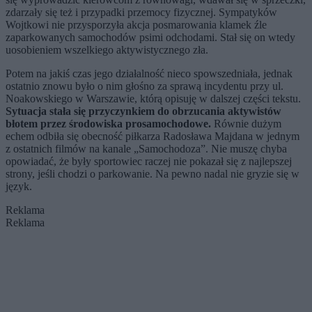
zdarzały się też i przypadki przemocy fizycznej. Sympatyków
Wojtkowi nie przysporzyła akcja posmarowania klamek źle
zaparkowanych samochodów psimi odchodami. Stał się on wtedy
uosobieniem wszelkiego aktywistycznego zła.
Potem na jakiś czas jego działalność nieco spowszedniała, jednak
ostatnio znowu było o nim głośno za sprawą incydentu przy ul.
Noakowskiego w Warszawie, którą opisuję w dalszej części tekstu.
Sytuacja stała się przyczynkiem do obrzucania aktywistów
błotem przez środowiska prosamochodowe.
Równie dużym
echem odbiła się obecność piłkarza Radosława Majdana w jednym
z ostatnich filmów na kanale „Samochodoza”. Nie muszę chyba
opowiadać, że były sportowiec raczej nie pokazał się z najlepszej
strony, jeśli chodzi o parkowanie. Na pewno nadal nie gryzie się w
język.
Reklama
Reklama