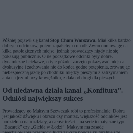
Później pojawił się kanał
Stop Cham Warszawa.
Miał kilka bardzo
dobrych odcinków, potem zapał chyba opadł. Zwrócono uwagę na
kilka patologicznych miejsc, jednak prowadzący nigdy nie się
pokazują publicznie. O ile początkowe odcinki były dobre,
dynamiczne i ciekawe, o tyle później zaczęto pokazywać miejsca
dyskusyjne i zachowania nie do końca godne potępienia, zrównując
niebezpieczną jazdę po chodniku między pieszymi z zatrzymaniem
auta na jezdni przy krawężniku, z dala od drogi dla pieszych.
Od niedawna działa kanał „Konfitura”.
Odniósł największy sukces
Prowadzący go Maksym Szewczuk robi to profesjonalnie. Dobra
jest jakość dźwięku i obrazu czy montaż, większość odcinków jest
podzielona na rozdziały, a całość treści – na serie tematyczne typu
„Bazarek” czy „Giełda w Łodzi”. Maksym ma zasadę
nieeskalowania przemocy, ludzi zawsze poucza kulturalnie i ze