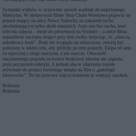
Sympatia widzów w oczywisty sposób wędruje do najechanego
Maksyma. W niedawnym filmie Stop Cham Warszawa pojawia się
pojazd stojący na ulicy Nowe Nalewki, za zakazem ruchu
nieobejmującym tylko służb miejskich. Auto stoi bez ruchu, ktoś
robi mu zdjęcia – może do prezentacji na Youtube – a autor filmu
napastliwie zaczepia stojące przy nim osoby, krzycząc, że „niszczą
zabytkowy bruk”. Bruk nie wygląda na zniszczony, zresztą był
położony w takim celu, aby jeździły po nim pojazdy. Ekipa od auta
co najwyżej z niego korzysta, a nie niszczy. Obecność
stacjonarnego pojazdu na kostce brukowej nikomu nie zagraża,
poza poczuciem estetyki. A jednak oba te zdarzenia zostały
zrównane do postaci świetnego tematu na film o „patologii
kierowców”. No bo przecież więcej kontentu to większy zarobek.
Reklama
Reklama