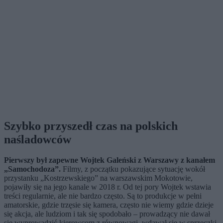
Szybko przyszedł czas na polskich
naśladowców
Pierwszy był zapewne Wojtek Galeński z Warszawy z kanałem
„Samochodoza”.
Filmy, z początku pokazujące sytuację wokół
przystanku „Kostrzewskiego” na warszawskim Mokotowie,
pojawiły się na jego kanale w 2018 r. Od tej pory Wojtek wstawia
treści regularnie, ale nie bardzo często. Są to produkcje w pełni
amatorskie, gdzie trzęsie się kamera, często nie wiemy gdzie dzieje
się akcja, ale ludziom i tak się spodobało – prowadzący nie dawał
się wyprowadzić kierowcom z równowagi, wdawał się w sprzeczki,