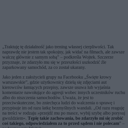
„Traktuję tę działalność jako trening własnej cierpliwości. Tak
naprawdę nie jestem tak spokojny, jak widać na filmach, ale zawsze
walczę głównie z samym sobą” – podkreśla Wojtek. Szczerze
przyznaje, że zdarzyło mu się w przeszłości uszkodzić źle
zaparkowany samochód, za co został ukarany.
Jako jeden z założycieli grupy na Facebooku „Święte krowy
warszawskie”, gdzie użytkownicy dzielą się zdjęciami aut
kierowców łamiących przepisy, zawsze usuwa lub wyjaśnia
komentarze nawołujące do agresji wobec innych uczestników ruchu
albo do niszczenia samochodów. Uważa, że jest to
przeciwskuteczne, bo zniechęca ludzi do walczenia o sprawę i
przypisuje im od razu łatkę bezmyślnych wandali. „Od razu reaguję
na treści w rodzaju
»
przejdź mu po masce, wybij szybę albo porysuj
gwoździem
«
.
Tępię takie zachowania, bo zdarzyło mi się zrobić
coś takiego, odpowiedziałem za to przed sądem i nie polecam
” –