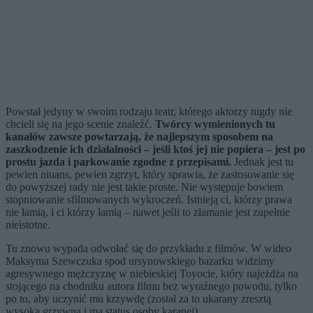
Powstał jedyny w swoim rodzaju teatr, którego aktorzy nigdy nie
chcieli się na jego scenie znaleźć.
Twórcy wymienionych tu
kanałów zawsze powtarzają, że najlepszym sposobem na
zaszkodzenie ich działalności – jeśli ktoś jej nie popiera – jest po
prostu jazda i parkowanie zgodne z przepisami.
Jednak jest tu
pewien niuans, pewien zgrzyt, który sprawia, że zastosowanie się
do powyższej rady nie jest takie proste. Nie występuje bowiem
stopniowanie sfilmowanych wykroczeń. Istnieją ci, którzy prawa
nie łamią, i ci którzy łamią – nawet jeśli to złamanie jest zupełnie
nieistotne.
Tu znowu wypada odwołać się do przykładu z filmów. W wideo
Maksyma Szewczuka spod ursynowskiego bazarku widzimy
agresywnego mężczyznę w niebieskiej Toyocie, który najeżdża na
stojącego na chodniku autora filmu bez wyraźnego powodu, tylko
po to, aby uczynić mu krzywdę (został za to ukarany zresztą
wysoką grzywną i ma status osoby karanej).