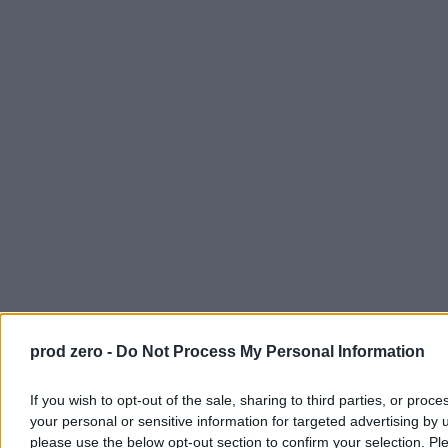
prod zero -
Do Not Process My Personal Information
Jednak od razu dodaje, że choć wiele rzeczy się poprawiło, równie
If you wish to opt-out of the sale, sharing to third parties, or proce
wiele się pogorszyło w kwestii kultury i rozsądku w używaniu
your personal or sensitive information for targeted advertising by 
samochodu. „
Ludzie się coraz mniej boją, czują się zupełnie
please use the below opt-out section to confirm your selection. Pl