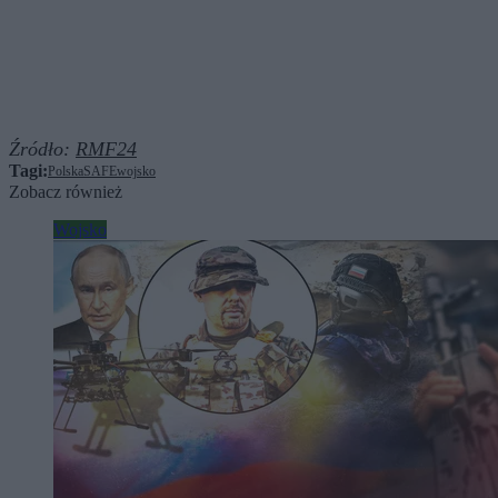
Źródło:
RMF24
Tagi:
Polska
SAFE
wojsko
Zobacz również
Wojsko