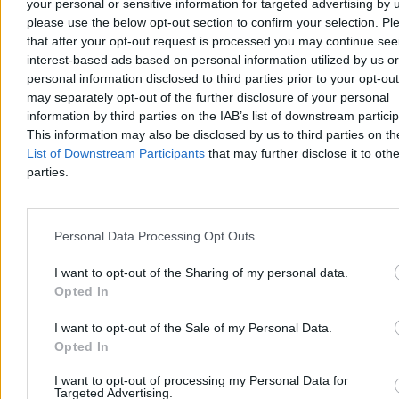
your personal or sensitive information for targeted advertising by 
dotyka wielkiego problemu Zełenskiego
please use the below opt-out section to confirm your selection. Pl
that after your opt-out request is processed you may continue see
Prawo i Sprawiedliwość proponuje deportacje Ukraińców
interest-based ads based on personal information utilized by us or
pozostających na terytorium Polski, ale nieposiadających legalnej
personal information disclosed to third parties prior to your opt-ou
pracy, z drugiej strony strony Tomasz Siemoniak, koordynator służb
specjalnych, twierdzi, że polski rząd nie będzie odsyłał ich na front.
may separately opt-out of the further disclosure of your personal
Zmieniają się unijne przepisy wobec Ukraińców objętych
information by third parties on the IAB’s list of downstream partici
mobilizacją, a Siły Zbrojne Ukrainy trzymają linię frontu zmagając
This information may also be disclosed by us to third parties on t
na tyłach z dezercją. Co z rezerwami Ukrainy na wojnie?
List of Downstream Participants
that may further disclose it to othe
parties.
Michał Bruszewski
Wczoraj 12:23
Personal Data Processing Opt Outs
8 min
Reklama
I want to opt-out of the Sharing of my personal data.
Reklama
Opted In
I want to opt-out of the Sale of my Personal Data.
Opted In
I want to opt-out of processing my Personal Data for
Targeted Advertising.