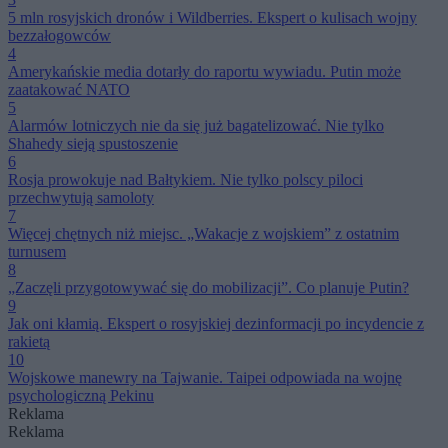
5 mln rosyjskich dronów i Wildberries. Ekspert o kulisach wojny
bezzałogowców
4
Amerykańskie media dotarły do raportu wywiadu. Putin może
zaatakować NATO
5
Alarmów lotniczych nie da się już bagatelizować. Nie tylko
Shahedy sieją spustoszenie
6
Rosja prowokuje nad Bałtykiem. Nie tylko polscy piloci
przechwytują samoloty
7
Więcej chętnych niż miejsc. „Wakacje z wojskiem” z ostatnim
turnusem
8
„Zaczęli przygotowywać się do mobilizacji”. Co planuje Putin?
9
Jak oni kłamią. Ekspert o rosyjskiej dezinformacji po incydencie z
rakietą
10
Wojskowe manewry na Tajwanie. Taipei odpowiada na wojnę
psychologiczną Pekinu
Reklama
Reklama