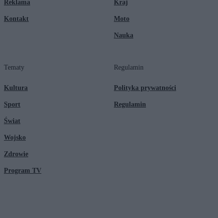
Reklama
Kraj
Kontakt
Moto
Nauka
Tematy
Regulamin
Kultura
Polityka prywatności
Sport
Regulamin
Świat
Wojsko
Zdrowie
Program TV
© 2026 Kanał Zero Spółka Akcyjna