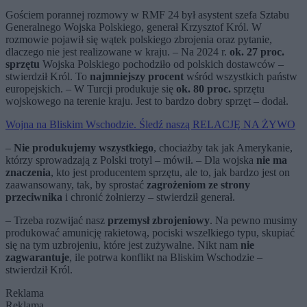
Gościem porannej rozmowy w RMF 24 był asystent szefa Sztabu
Generalnego Wojska Polskiego, generał Krzysztof Król. W
rozmowie pojawił się wątek polskiego zbrojenia oraz pytanie,
dlaczego nie jest realizowane w kraju. – Na 2024 r.
ok. 27 proc.
sprzętu
Wojska Polskiego pochodziło od polskich dostawców –
stwierdził Król. To
najmniejszy procent
wśród wszystkich państw
europejskich. – W Turcji produkuje się
ok. 80 proc.
sprzętu
wojskowego na terenie kraju. Jest to bardzo dobry sprzęt – dodał.
Wojna na Bliskim Wschodzie. Śledź naszą RELACJĘ NA ŻYWO
–
Nie produkujemy wszystkiego
, chociażby tak jak Amerykanie,
którzy sprowadzają z Polski trotyl – mówił. – Dla wojska
nie ma
znaczenia
, kto jest producentem sprzętu, ale to, jak bardzo jest on
zaawansowany, tak, by sprostać
zagrożeniom ze strony
przeciwnika
i chronić żołnierzy – stwierdził generał.
– Trzeba rozwijać nasz
przemysł zbrojeniowy
.
Na pewno musimy
produkować amunicję rakietową, pociski wszelkiego typu, skupiać
się na tym uzbrojeniu, które jest zużywalne. Nikt nam
nie
zagwarantuje
, ile potrwa konflikt na Bliskim Wschodzie –
stwierdził Król.
Reklama
Reklama