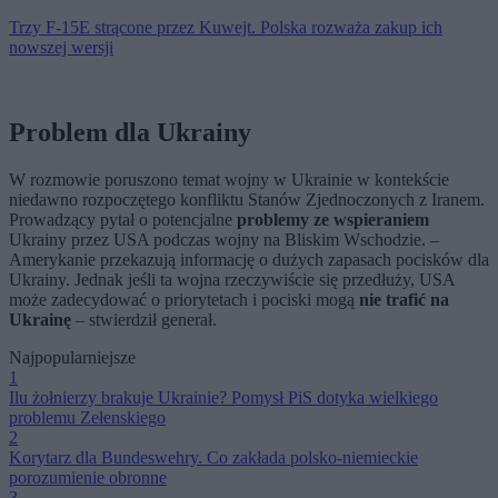
Trzy F-15E strącone przez Kuwejt. Polska rozważa zakup ich
nowszej wersji
Problem dla Ukrainy
W rozmowie poruszono temat wojny w Ukrainie w kontekście
niedawno rozpoczętego konfliktu Stanów Zjednoczonych z Iranem.
Prowadzący pytał o potencjalne
problemy ze wspieraniem
Ukrainy przez USA podczas wojny na Bliskim Wschodzie. –
Amerykanie przekazują informację o dużych zapasach pocisków dla
Ukrainy. Jednak jeśli ta wojna rzeczywiście się przedłuży, USA
może zadecydować o priorytetach i pociski mogą
nie trafić na
Ukrainę
– stwierdził generał.
Najpopularniejsze
1
Ilu żołnierzy brakuje Ukrainie? Pomysł PiS dotyka wielkiego
problemu Zełenskiego
2
Korytarz dla Bundeswehry. Co zakłada polsko-niemieckie
porozumienie obronne
3