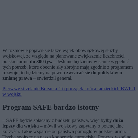
W rozmowie pojawił się także wątek obowiązkowej służby
wojskowej, ze względu na planowane zwiększenie liczebności
polskiej armii
do 300 tys.
– Jeśli nie będziemy w stanie wypełnić
tych potrzeb, które obecnie siły zbrojne mają zgodnie z programem
rozwoju, to będziemy na pewno
zwracać się do polityków o
zmianę prawa
– stwierdził generał.
Pierwsze strzelanie Borsuka. To początek końca radzieckich BWP-1
w wojsku
Program SAFE bardzo istotny
– SAFE będzie spłacany z budżetu państwa, więc byłby
dużo
lepszy dla wojska
– mówił wojskowy zapytany o potencjalne
korzyści. Takie wsparcie od państwa pomogłoby polskiej armii. –
Trzeba spojrzeć na naszą kooperację europejską. Poprzez wspólne