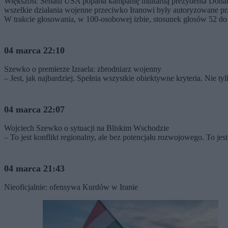
Większość Senatu USA poparła kampanię militarną prezydenta Donal
wszelkie działania wojenne przeciwko Iranowi były autoryzowane pr
W trakcie głosowania, w 100-osobowej izbie, stosunek głosów 52 do 
04 marca 22:10
Szewko o premierze Izraela: zbrodniarz wojenny
– Jest, jak najbardziej. Spełnia wszystkie obiektywne kryteria. Nie 
04 marca 22:07
Wojciech Szewko o sytuacji na Bliskim Wschodzie
– To jest konflikt regionalny, ale bez potencjału rozwojowego. To je
04 marca 21:43
Nieoficjalnie: ofensywa Kurdów w Iranie