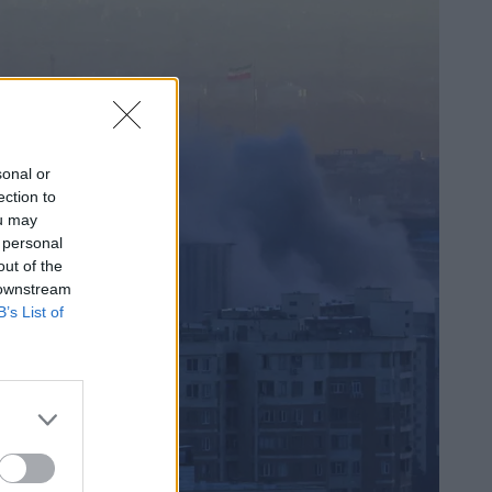
sonal or
ection to
ou may
 personal
out of the
 downstream
B’s List of