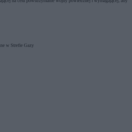
jącej na celu powstrzymanie wojny powietrznej i wymagającej, aby
nne w Strefie Gazy