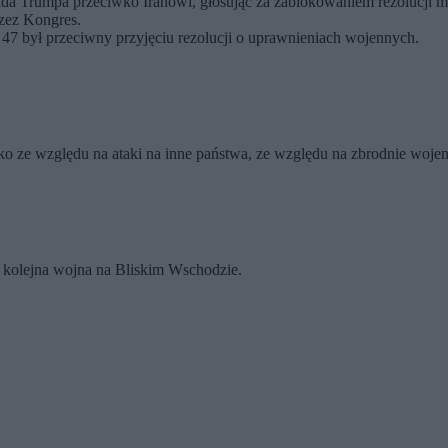
da Trumpa przeciwko Iranowi, głosując za zablokowaniem rezolucji ma
zez Kongres.
47 był przeciwny przyjęciu rezolucji o uprawnieniach wojennych.
tylko ze względu na ataki na inne państwa, ze względu na zbrodnie woje
st kolejna wojna na Bliskim Wschodzie.