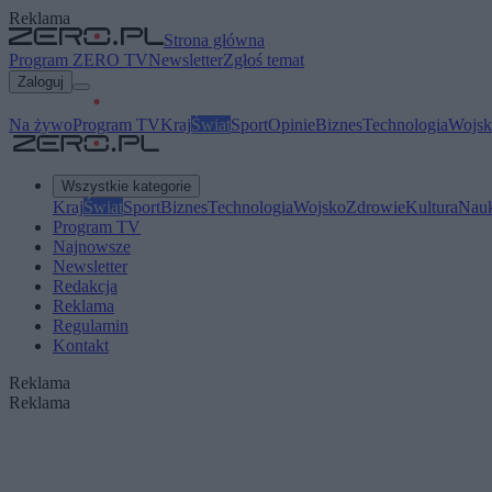
Reklama
Strona główna
Program ZERO TV
Newsletter
Zgłoś temat
Zaloguj
Na żywo
Program TV
Kraj
Świat
Sport
Opinie
Biznes
Technologia
Wojsk
Wszystkie kategorie
Kraj
Świat
Sport
Biznes
Technologia
Wojsko
Zdrowie
Kultura
Nau
Program TV
Najnowsze
Newsletter
Redakcja
Reklama
Regulamin
Kontakt
Reklama
Reklama