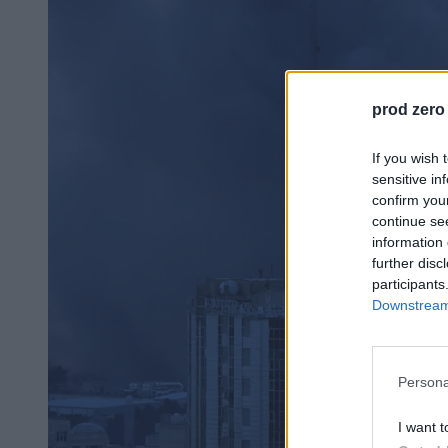
prod zero
If you wish 
sensitive in
confirm you
continue se
information 
further disc
participants
Downstream 
Persona
I want t