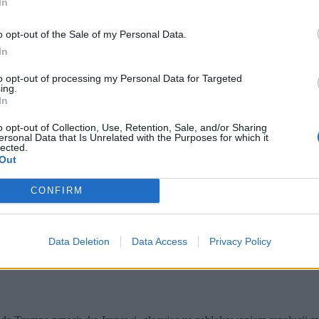
In
o opt-out of the Sale of my Personal Data.
In
to opt-out of processing my Personal Data for Targeted
ing.
In
o opt-out of Collection, Use, Retention, Sale, and/or Sharing
ersonal Data that Is Unrelated with the Purposes for which it
lected.
Out
AREH / PAP / EPA)
CONFIRM
schodzie. Zapraszamy w czwartek od godziny 6.
Data Deletion
Data Access
Privacy Policy