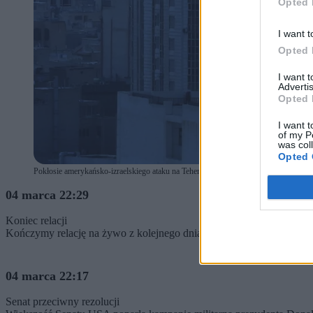
Opted 
I want t
Opted 
I want 
Advertis
Opted 
I want t
of my P
was col
Opted 
Pokłosie amerykańsko-izraelskiego ataku na Teheran. (fot. ABEDIN TAHERKEN
04 marca 22:29
Koniec relacji
Kończymy relację na żywo z kolejnego dnia konfliktu na Bliskim W
04 marca 22:17
Senat przeciwny rezolucji