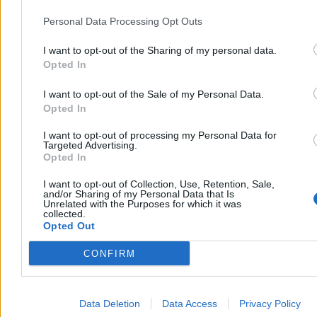
komponentów pancernych Wojska Polskiego, w tym czołgów K2
Personal Data Processing Opt Outs
Black Panther, zapewniając piechocie osłonę i siłę ognia niezbędną
na współczesnej pierwszej linii frontu.
I want to opt-out of the Sharing of my personal data.
Opted In
I want to opt-out of the Sale of my Personal Data.
Opted In
I want to opt-out of processing my Personal Data for
Targeted Advertising.
Opted In
I want to opt-out of Collection, Use, Retention, Sale,
and/or Sharing of my Personal Data that Is
Unrelated with the Purposes for which it was
collected.
Opted Out
CONFIRM
Bojowy wóz piechoty Borsuk w trakcie marszu. (fot. szer. Mateusz Mierzejewski / 15 Giżyc
Brygada Zmechanizowana im. Zawiszy Czarnego)
Data Deletion
Data Access
Privacy Policy
O przewadze informacyjnej decydują polskie systemy cyfrowe,