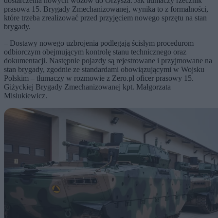
dostarczenia nowych wozów do Orzysza. Jak tłumaczy rzecznik
prasowa 15. Brygady Zmechanizowanej, wynika to z formalności,
które trzeba zrealizować przed przyjęciem nowego sprzętu na stan
brygady.
– Dostawy nowego uzbrojenia podlegają ścisłym procedurom
odbiorczym obejmującym kontrolę stanu technicznego oraz
dokumentacji. Następnie pojazdy są rejestrowane i przyjmowane na
stan brygady, zgodnie ze standardami obowiązującymi w Wojsku
Polskim – tłumaczy w rozmowie z Zero.pl oficer prasowy 15.
Giżyckiej Brygady Zmechanizowanej kpt. Małgorzata
Misiukiewicz.