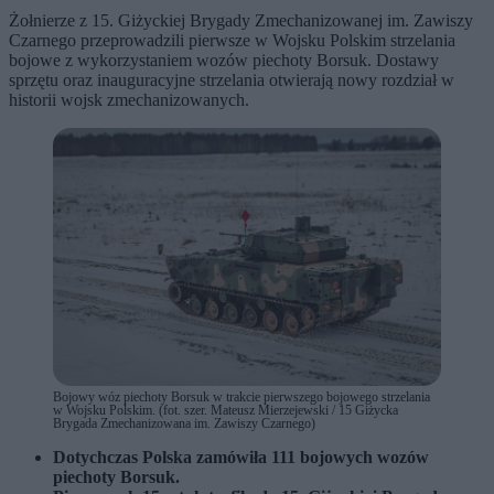
Żołnierze z 15. Giżyckiej Brygady Zmechanizowanej im. Zawiszy
Czarnego przeprowadzili pierwsze w Wojsku Polskim strzelania
bojowe z wykorzystaniem wozów piechoty Borsuk. Dostawy
sprzętu oraz inauguracyjne strzelania otwierają nowy rozdział w
historii wojsk zmechanizowanych.
Bojowy wóz piechoty Borsuk w trakcie pierwszego bojowego strzelania
w Wojsku Polskim. (fot. szer. Mateusz Mierzejewski / 15 Giżycka
Brygada Zmechanizowana im. Zawiszy Czarnego)
Dotychczas Polska zamówiła 111 bojowych wozów
piechoty Borsuk.