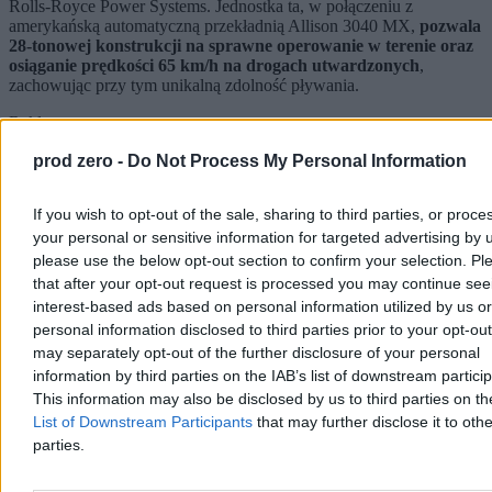
Rolls-Royce Power Systems. Jednostka ta, w połączeniu z
amerykańską automatyczną przekładnią Allison 3040 MX,
pozwala
28-tonowej konstrukcji na sprawne operowanie w terenie oraz
osiąganie prędkości 65 km/h na drogach utwardzonych
,
zachowując przy tym unikalną zdolność pływania.
Reklama
Reklama
prod zero -
Do Not Process My Personal Information
If you wish to opt-out of the sale, sharing to third parties, or proce
your personal or sensitive information for targeted advertising by 
please use the below opt-out section to confirm your selection. Pl
that after your opt-out request is processed you may continue see
interest-based ads based on personal information utilized by us or
personal information disclosed to third parties prior to your opt-ou
may separately opt-out of the further disclosure of your personal
information by third parties on the IAB’s list of downstream partici
This information may also be disclosed by us to third parties on t
List of Downstream Participants
that may further disclose it to othe
Bezpieczeństwo trzyosobowej załogi i sześcioosobowego desantu
parties.
oparto na modułowym opancerzeniu chroniącym przed ostrzałem z
granatników oraz wybuchami ładunków IED. Borsuk został
zaprojektowany jako bezpośrednie wsparcie dla nowoczesnych