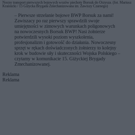
Nocny transport pierwszych bojowych wozów piechoty Borsuk do Orzysza. (fot. Mariusz
Kraśnicki / 15 Giżycka Brygada Zmechanizowana im. Zawiszy Czarnego)
– Pierwsze strzelanie bojowe BWP Borsuk za nami!
Zawiszacy po raz pierwszy sprawdzili swoje
umiejętności w zimowych warunkach poligonowych
na nowoczesnych Borsuk BWP! Nasi żołnierze
potwierdzili wysoki poziom wyszkolenia,
profesjonalizm i gotowość do działania. Nowoczesny
sprzęt w rękach doświadczonych żołnierzy to kolejny
krok w budowie siły i skuteczności Wojska Polskiego –
czytamy w komunikacie 15. Giżyckiej Brygady
Zmechanizowanej.
Reklama
Reklama