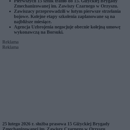
Pierwszych 15 sztuk trafiło do 15. Giżyckiej Brygady
Zmechanizowanej im. Zawiszy Czarnego w Orzyszu.
Zawiszacy przeprowadzili w lutym pierwsze strzelania
bojowe. Kolejne etapy szkolenia zaplanowane są na
najbliższe miesiące.
Agencja Uzbrojenia negocjuje obecnie kolejną umowę
wykonawczą na Borsuki.
Reklama
Reklama
25 lutego 2026 r. służba prasowa 15 Giżyckiej Brygady
Zmechanizowanej im. Zawiszy Czarnego w Orzyszu