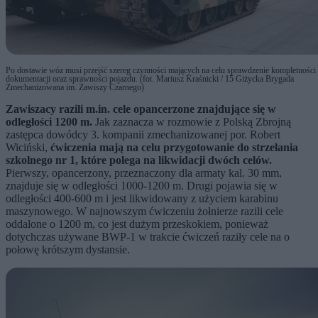
Po dostawie wóz musi przejść szereg czynności mających na celu sprawdzenie kompletności
dokumentacji oraz sprawności pojazdu. (fot. Mariusz Kraśnicki / 15 Giżycka Brygada
Zmechanizowana im. Zawiszy Czarnego)
Zawiszacy razili m.in. cele opancerzone znajdujące się w
odległości 1200 m.
Jak zaznacza w rozmowie z Polską Zbrojną
zastępca dowódcy 3. kompanii zmechanizowanej por. Robert
Wiciński,
ćwiczenia mają na celu przygotowanie do strzelania
szkolnego nr 1, które polega na likwidacji dwóch celów.
Pierwszy, opancerzony, przeznaczony dla armaty kal. 30 mm,
znajduje się w odległości 1000-1200 m. Drugi pojawia się w
odległości 400-600 m i jest likwidowany z użyciem karabinu
maszynowego. W najnowszym ćwiczeniu żołnierze razili cele
oddalone o 1200 m, co jest dużym przeskokiem, ponieważ
dotychczas używane BWP-1 w trakcie ćwiczeń raziły cele na o
połowę krótszym dystansie.