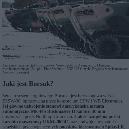
Zawiszacy otrzymali już 15 Borsuków. Wozy trafiły do 3 kompanii z 1 batalionu
zmechanizowanego. (fot. plut. Piotr Szafarski 16DZ / 15 Giżycka Brygada Zmechanizowana 
Zawiszy Czarnego)
Jaki jest Borsuk?
Sercem systemu ogniowego Borsuka jest bezzałogowa wieża
ZSSW-30, opracowana przez konsorcjum HSW i WB Electronics.
Jej główne uzbrojenie stanowi amerykańska armata
automatyczna Mk 44S Bushmaster II kalibru 30 mm
dostarczana przez Northrop Grumman.
Całość uzupełnia polski
karabin maszynowy UKM-2000C
oraz podwójna wyrzutnia
izraelskich przeciwpancernych
pocisków kierowanych Spike-LR
,