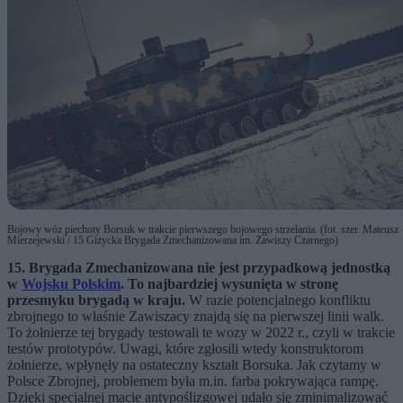
Bojowy wóz piechoty Borsuk w trakcie pierwszego bojowego strzelania. (fot. szer. Mateusz
Mierzejewski / 15 Giżycka Brygada Zmechanizowana im. Zawiszy Czarnego)
15. Brygada Zmechanizowana nie jest przypadkową jednostką
w
Wojsku Polskim
. To najbardziej wysunięta w stronę
przesmyku brygadą w kraju.
W razie potencjalnego konfliktu
zbrojnego to właśnie Zawiszacy znajdą się na pierwszej linii walk.
To żołnierze tej brygady testowali te wozy w 2022 r., czyli w trakcie
testów prototypów. Uwagi, które zgłosili wtedy konstruktorom
żołnierze, wpłynęły na ostateczny kształt Borsuka. Jak czytamy w
Polsce Zbrojnej, problemem była m.in. farba pokrywająca rampę.
Dzięki specjalnej macie antypoślizgowej udało się zminimalizować