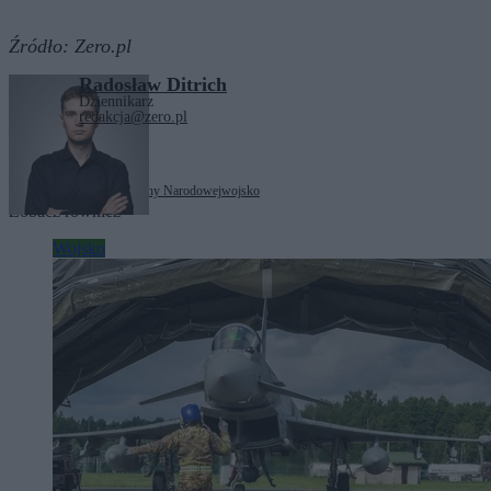
Źródło:
Zero.pl
Radosław Ditrich
Dziennikarz
redakcja@zero.pl
Tagi:
Ministerstwo Obrony Narodowej
wojsko
Zobacz również
Wojsko