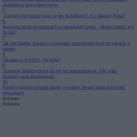
charakterze prowokacyjnym
5
„Zaczęli przygotowywać się do mobilizacji”. Co planuje Putin?
6
Pierwsze tarcia po zmianach w ukraińskiej armii. „Moim szefem jest
Syrski"
7
Jak oni kłamią. Ekspert o rosyjskiej dezinformacji po incydencie z
rakietą
8
Ukraina w NATO? „To bajki”
9
Alarmów lotniczych nie da się już bagatelizować. Nie tylko
Shahedy sieją spustoszenie
10
Niemcy planują powrót służby cywilnej. Resort bada gotowość
organizacji
Reklama
Reklama