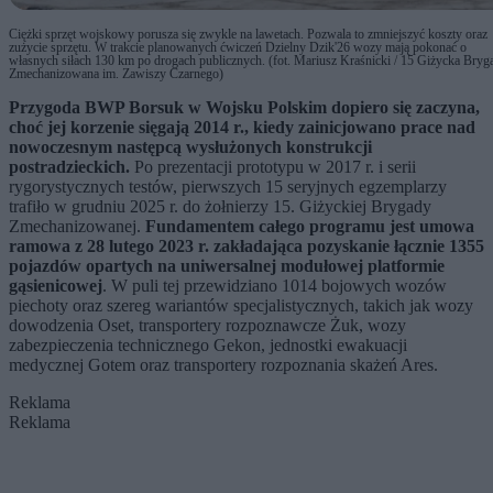
Ciężki sprzęt wojskowy porusza się zwykle na lawetach. Pozwala to zmniejszyć koszty oraz
zużycie sprzętu. W trakcie planowanych ćwiczeń Dzielny Dzik'26 wozy mają pokonać o
własnych siłach 130 km po drogach publicznych. (fot. Mariusz Kraśnicki / 15 Giżycka Bryg
Zmechanizowana im. Zawiszy Czarnego)
Przygoda BWP Borsuk w Wojsku Polskim dopiero się zaczyna,
choć jej korzenie sięgają 2014 r., kiedy zainicjowano prace nad
nowoczesnym następcą wysłużonych konstrukcji
postradzieckich.
Po prezentacji prototypu w 2017 r. i serii
rygorystycznych testów, pierwszych 15 seryjnych egzemplarzy
trafiło w grudniu 2025 r. do żołnierzy 15. Giżyckiej Brygady
Zmechanizowanej.
Fundamentem całego programu jest umowa
ramowa z 28 lutego 2023 r. zakładająca pozyskanie łącznie 1355
pojazdów opartych na uniwersalnej modułowej platformie
gąsienicowej
. W puli tej przewidziano 1014 bojowych wozów
piechoty oraz szereg wariantów specjalistycznych, takich jak wozy
dowodzenia Oset, transportery rozpoznawcze Żuk, wozy
zabezpieczenia technicznego Gekon, jednostki ewakuacji
medycznej Gotem oraz transportery rozpoznania skażeń Ares.
Reklama
Reklama