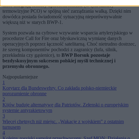
które integrują sensory optoelektroniczne (w tym kamery
termowizyjne PCO) w spójną sieć zarządzania walką. Dzięki nim
dowódca posiada świadomość sytuacyjną nieporównywalnie
większą niż w starych BWP-1.
System pozwala na cyfrowe wzywanie wsparcia artyleryjskiego w
procedurze Call for Fire oraz błyskawiczną wymianę danych
operacyjnych poprzez łączność satelitarną. Choć nietrudno dostrzec,
że szereg komponentów pochodzi z zagranicy (lufa, silnik,
przekładnia czy gąsienice), to
BWP Borsuk pozostaje
bezdyskusyjnym sukcesem polskiej myśli technicznej i
przemysłu obronnego.
Najpopularniejsze
1
Korytarz dla Bundeswehry. Co zakłada polsko-niemieckie
porozumienie obronne
2
Kijów buduje alternatywę dla Patriotów. Zełenski o europejskim
systemie antyrakietowym
3
Więcej chętnych niż miejsc. „Wakacje z wojskiem” z ostatnim
turnusem
4
Kolejny rosyjski samolot przechwycony. Szef MON: Działania o