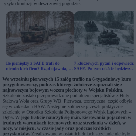
ryzyko kontuzji w deszczowej pogodzie.
Ile pieniędzy z SAFE trafi do
7 kluczowych pytań i odpowiedzi
niemieckich firm? Rząd ujawnia, co
SAFE. Po tym tekście będziesz
kupi
wiedzieć wszystko o nowym
We wrześniu pierwszych 15 załóg trafiło na 6-tygodniowy kurs
programie
przygotowawczy, podczas którego żołnierze zapoznali się z
najnowszym bojowym wozem piechoty w Wojsku Polskim.
Szkolenie zostało przeprowadzone pod okiem specjalistów z Huty
Stalowa Wola oraz Grupy WB. Pierwsza, teoretyczna, część odbyła
się w zakładach HSW. Następnie żołnierze przeszli praktyczne
szkolenie w Ośrodku Szkolenia Poligonowego Wojsk Lądowych –
Dęba. W
jego trakcie nauczyli się m.in. kierowania pojazdem w
trudnych warunkach terenowych oraz strzelania w dzień, w
nocy, w miejscu, w czasie jady oraz podczas krótkich
przystanków.
Zrealizowane w ostatnich dniach strzelanie nie było