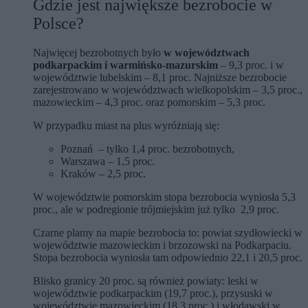
Gdzie jest największe bezrobocie w
Polsce?
Najwięcej bezrobotnych było
w województwach
podkarpackim i warmińsko-mazurskim
– 9,3 proc. i w
województwie lubelskim – 8,1 proc. Najniższe bezrobocie
zarejestrowano w województwach wielkopolskim – 3,5 proc.,
mazowieckim – 4,3 proc. oraz pomorskim – 5,3 proc.
W przypadku miast na plus wyróżniają się:
Poznań – tylko 1,4 proc. bezrobotnych,
Warszawa – 1,5 proc.
Kraków – 2,5 proc.
W województwie pomorskim stopa bezrobocia wyniosła 5,3
proc., ale w podregionie trójmiejskim już tylko 2,9 proc.
Czarne plamy na mapie bezrobocia to: powiat szydłowiecki w
województwie mazowieckim i brzozowski na Podkarpaciu.
Stopa bezrobocia wyniosła tam odpowiednio 22,1 i 20,5 proc.
Blisko granicy 20 proc. są również powiaty: leski w
województwie podkarpackim (19,7 proc.), przysuski w
województwie mazowieckim (18,3 proc.) i włodawski w