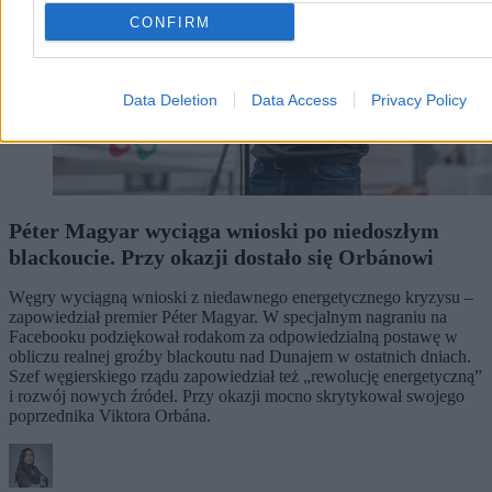
CONFIRM
Data Deletion
Data Access
Privacy Policy
Péter Magyar wyciąga wnioski po niedoszłym
blackoucie. Przy okazji dostało się Orbánowi
Węgry wyciągną wnioski z niedawnego energetycznego kryzysu –
zapowiedział premier Péter Magyar. W specjalnym nagraniu na
Facebooku podziękował rodakom za odpowiedzialną postawę w
obliczu realnej groźby blackoutu nad Dunajem w ostatnich dniach.
Szef węgierskiego rządu zapowiedział też „rewolucję energetyczną”
i rozwój nowych źródeł. Przy okazji mocno skrytykował swojego
poprzednika Viktora Orbána.