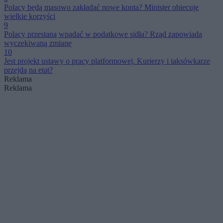
Polacy będą masowo zakładać nowe konta? Minister obiecuje
wielkie korzyści
9
Polacy przestaną wpadać w podatkowe sidła? Rząd zapowiada
wyczekiwaną zmianę
10
Jest projekt ustawy o pracy platformowej. Kurierzy i taksówkarze
przejdą na etat?
Reklama
Reklama