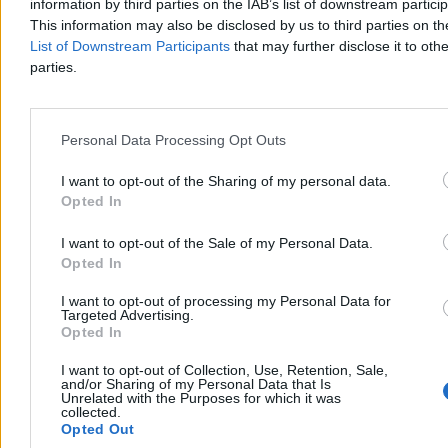
information by third parties on the IAB’s list of downstream partici
This information may also be disclosed by us to third parties on t
List of Downstream Participants
that may further disclose it to othe
Koniec dobrych wieści. Bezrobocie w Polsce
parties.
znowu w górę
Szacowana stopa bezrobocia w Polsce wyniosła w lipcu 5,9 proc. i
Personal Data Processing Opt Outs
była wyższa od tej zanotowanej w czerwcu o 0,1 pkt proc. –
wynika z najnowszego szacunku Ministerstwa Rodziny, Pracy i
Polityki Społecznej (MRPiPS). Tym samym zakończyła się seria
I want to opt-out of the Sharing of my personal data.
trzech miesięcy z rzędu ze spadkiem stopy bezrobocia.
Opted In
I want to opt-out of the Sale of my Personal Data.
Opted In
Katarzyna Dybińska
Dzisiaj 11:38
I want to opt-out of processing my Personal Data for
4 min
Targeted Advertising.
Opted In
Biznes
I want to opt-out of Collection, Use, Retention, Sale,
and/or Sharing of my Personal Data that Is
Unrelated with the Purposes for which it was
collected.
Opted Out