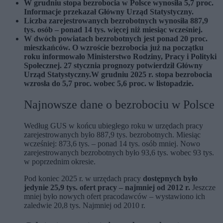
W grudniu stopa bezrobocia w Polsce wynosiła 5,7 proc.
Informacje przekazał Główny Urząd Statystyczny.
Liczba zarejestrowanych bezrobotnych wynosiła 887,9
tys. osób – ponad 14 tys. więcej niż miesiąc wcześniej.
W dwóch powiatach bezrobotnych jest ponad 20 proc.
mieszkańców. O wzroście bezrobocia już na początku
roku informowało Ministerstwo Rodziny, Pracy i Polityki
Społecznej. 27 stycznia prognozy potwierdził Główny
Urząd Statystyczny.W grudniu 2025 r. stopa bezrobocia
wzrosła do 5,7 proc. wobec 5,6 proc. w listopadzie.
Najnowsze dane o bezrobociu w Polsce
Według GUS w końcu ubiegłego roku w urzędach pracy
zarejestrowanych było 887,9 tys. bezrobotnych. Miesiąc
wcześniej: 873,6 tys. – ponad 14 tys. osób mniej. Nowo
zarejestrowanych bezrobotnych było 93,6 tys. wobec 93 tys.
w poprzednim okresie.
Pod koniec 2025 r. w urzędach pracy
dostępnych było
jedynie 25,9 tys. ofert pracy – najmniej od 2012 r.
Jeszcze
mniej było nowych ofert pracodawców – wystawiono ich
zaledwie 20,8 tys. Najmniej od 2010 r.