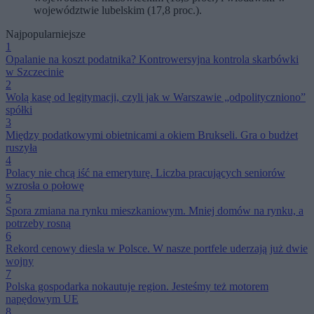
województwie lubelskim (17,8 proc.).
Najpopularniejsze
1
Opalanie na koszt podatnika? Kontrowersyjna kontrola skarbówki
w Szczecinie
2
Wolą kasę od legitymacji, czyli jak w Warszawie „odpolityczniono”
spółki
3
Między podatkowymi obietnicami a okiem Brukseli. Gra o budżet
ruszyła
4
Polacy nie chcą iść na emeryturę. Liczba pracujących seniorów
wzrosła o połowę
5
Spora zmiana na rynku mieszkaniowym. Mniej domów na rynku, a
potrzeby rosną
6
Rekord cenowy diesla w Polsce. W nasze portfele uderzają już dwie
wojny
7
Polska gospodarka nokautuje region. Jesteśmy też motorem
napędowym UE
8