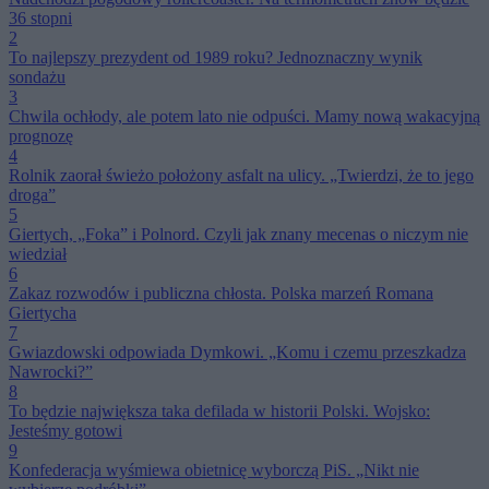
36 stopni
2
To najlepszy prezydent od 1989 roku? Jednoznaczny wynik
sondażu
3
Chwila ochłody, ale potem lato nie odpuści. Mamy nową wakacyjną
prognozę
4
Rolnik zaorał świeżo położony asfalt na ulicy. „Twierdzi, że to jego
droga”
5
Giertych, „Foka” i Polnord. Czyli jak znany mecenas o niczym nie
wiedział
6
Zakaz rozwodów i publiczna chłosta. Polska marzeń Romana
Giertycha
7
Gwiazdowski odpowiada Dymkowi. „Komu i czemu przeszkadza
Nawrocki?”
8
To będzie największa taka defilada w historii Polski. Wojsko:
Jesteśmy gotowi
9
Konfederacja wyśmiewa obietnicę wyborczą PiS. „Nikt nie