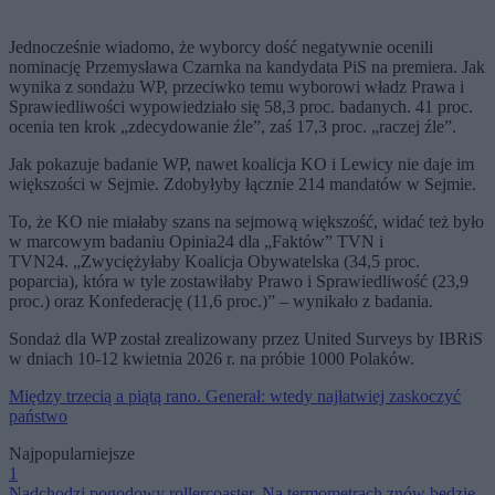
Jednocześnie wiadomo, że wyborcy dość negatywnie ocenili
nominację Przemysława Czarnka na kandydata PiS na premiera. Jak
wynika z sondażu WP, przeciwko temu wyborowi władz Prawa i
Sprawiedliwości wypowiedziało się 58,3 proc. badanych. 41 proc.
ocenia ten krok „zdecydowanie źle”, zaś 17,3 proc. „raczej źle”.
Jak pokazuje badanie WP, nawet koalicja KO i Lewicy nie daje im
większości w Sejmie. Zdobyłyby łącznie 214 mandatów w Sejmie.
To, że KO nie miałaby szans na sejmową większość, widać też było
w marcowym badaniu Opinia24 dla „Faktów” TVN i
TVN24. „Zwyciężyłaby Koalicja Obywatelska (34,5 proc.
poparcia), która w tyle zostawiłaby Prawo i Sprawiedliwość (23,9
proc.) oraz Konfederację (11,6 proc.)” – wynikało z badania.
Sondaż dla WP został zrealizowany przez United Surveys by IBRiS
w dniach 10-12 kwietnia 2026 r. na próbie 1000 Polaków.
Między trzecią a piątą rano. Generał: wtedy najłatwiej zaskoczyć
państwo
Najpopularniejsze
1
Nadchodzi pogodowy rollercoaster. Na termometrach znów będzie