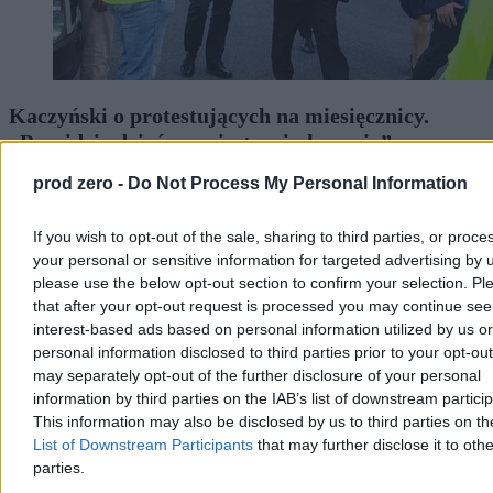
Kaczyński o protestujących na miesięcznicy.
„Przyjdzie dzień zwycięstwa i ukarania”
Okrzyki protestujących towarzyszyły miesięcznicy smoleńskiej na
prod zero -
Do Not Process My Personal Information
placu Piłsudskiego w Warszawie. Jarosław Kaczyński ostro
zareagował na demonstrację, mówiąc o „putinowskiej
If you wish to opt-out of the sale, sharing to third parties, or proce
propagandzie” i „lumpenproletariacie”. Prezes PiS zapowiedział też,
your personal or sensitive information for targeted advertising by 
że po zmianie władzy przyjdzie czas na rozliczenia. – Przyjdzie
dzień zwycięstwa i ukarania – stwierdził.
please use the below opt-out section to confirm your selection. Pl
that after your opt-out request is processed you may continue see
interest-based ads based on personal information utilized by us or
personal information disclosed to third parties prior to your opt-ou
Bartosz Michalski
may separately opt-out of the further disclosure of your personal
Dzisiaj 11:34
information by third parties on the IAB’s list of downstream partici
5 min
This information may also be disclosed by us to third parties on t
Reklama
List of Downstream Participants
that may further disclose it to othe
Reklama
parties.