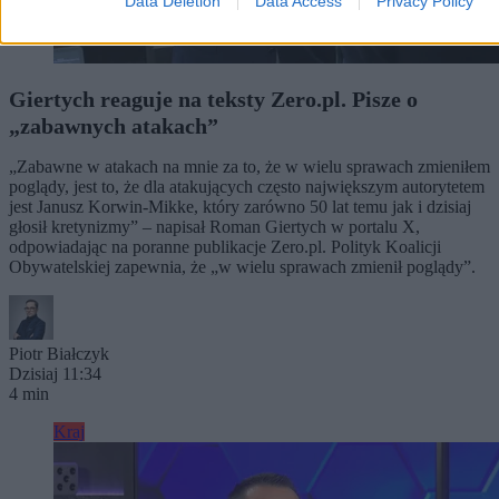
Data Deletion
Data Access
Privacy Policy
Giertych reaguje na teksty Zero.pl. Pisze o
„zabawnych atakach”
„Zabawne w atakach na mnie za to, że w wielu sprawach zmieniłem
poglądy, jest to, że dla atakujących często największym autorytetem
jest Janusz Korwin-Mikke, który zarówno 50 lat temu jak i dzisiaj
głosił kretynizmy” – napisał Roman Giertych w portalu X,
odpowiadając na poranne publikacje Zero.pl. Polityk Koalicji
Obywatelskiej zapewnia, że „w wielu sprawach zmienił poglądy”.
Piotr Białczyk
Dzisiaj 11:34
4 min
Kraj