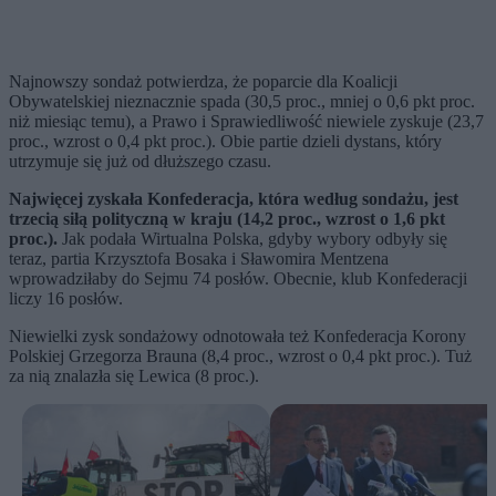
Najnowszy sondaż potwierdza, że poparcie dla Koalicji
Obywatelskiej nieznacznie spada (30,5 proc., mniej o 0,6 pkt proc.
niż miesiąc temu), a Prawo i Sprawiedliwość niewiele zyskuje (23,7
proc., wzrost o 0,4 pkt proc.). Obie partie dzieli dystans, który
utrzymuje się już od dłuższego czasu.
Najwięcej zyskała Konfederacja, która według sondażu, jest
trzecią siłą polityczną w kraju (14,2 proc., wzrost o 1,6 pkt
proc.).
Jak podała Wirtualna Polska, gdyby wybory odbyły się
teraz, partia Krzysztofa Bosaka i Sławomira Mentzena
wprowadziłaby do Sejmu 74 posłów. Obecnie, klub Konfederacji
liczy 16 posłów.
Niewielki zysk sondażowy odnotowała też Konfederacja Korony
Polskiej Grzegorza Brauna (8,4 proc., wzrost o 0,4 pkt proc.). Tuż
za nią znalazła się Lewica (8 proc.).