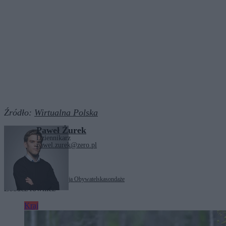
Źródło:
Wirtualna Polska
Paweł Żurek
Dziennikarz
pawel.zurek@zero.pl
Tagi:
Donald Tusk
Koalicja Obywatelska
sondaże
Zobacz również
Kraj